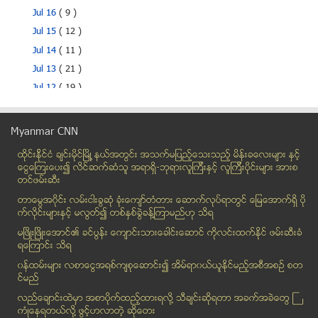
Jul 16
( 9 )
Jul 15
( 12 )
Jul 14
( 11 )
Jul 13
( 21 )
Jul 12
( 19 )
Jul 11
( 24 )
Jul 10
( 13 )
Myanmar CNN
Jul 09
( 22 )
ထိုင္းနို္င္ငံ ခ်င္းမိုင္ျမိဳ ့နယ္အတြင္း အသက္မျပည့္ေသးသည့္ မိန္းခေလးမ်ား နွင့္
Jul 08
( 22 )
ေငြေၾကးေပး၍ လိင္ဆက္ဆံသူ အရာရွိ-ဘုရားလူၾကီးနွင့္ လူၾကီးပိုင္းမ်ား အားစ
တင္ဖမ္းဆီး
Jul 07
( 26 )
Jul 06
( 28 )
တာေမြအ၀ိုင္း လမ္းငါးခြဆံု ခံုးေက်ာ္တံတား ေဆာက္လုပ္ရာတြင္ ေျမေအာက္ရွိ ပို
က္လိုင္းမ်ားႏွင့္ မလြတ္၍ တစ္ႏွစ္ခြဲခန္႔ၾကာမည္ဟု သိရ
Jul 05
( 35 )
မၿဖိဳးၿဖိဳးေအာင္၏ ခင္ပြန္း ေက်ာင္းသားေခါင္းေဆာင္ ကိုလင္းထက္ႏိုင္ ဖမ္းဆီးခံ
Jul 04
( 26 )
ရေၾကာင္း သိရ
Jul 03
( 31 )
၀န္ထမ္းမ်ား လစာေငြအရစ္က်စုေဆာင္း၍ အိမ္ရာ၀ယ္ယူႏုိင္မည့္အစီအစဥ္ စတ
Jul 02
( 51 )
င္မည္
Jul 01
( 28 )
လည္ေခ်ာင္းထဲမွာ အစာပိုက္ထည့္ထားရလုိ႔ သီခ်င္းဆုိရတာ အခက္အခဲေတြ ႀ
ကံဳေနရတယ္လို႔ ဖြင့္ဟလာတဲ့ ဆုိေတး
June
( 2020 )