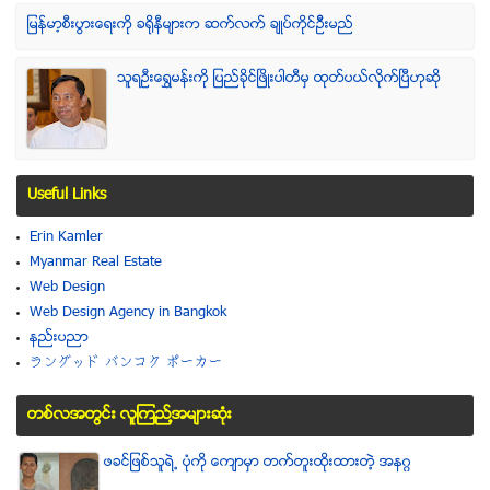
ျမန္မာ့စီးပြားေရးကို ခရိုနီမ်ားက ဆက္လက္ ခ်ဳပ္ကိုင္ဥိီးမည္
သူရဦးေရႊမန္းကို ျပည္ခိုင္ျဖိဳးပါတီမွ ထုတ္ပယ္လိုက္ျပီဟုဆို
Useful Links
Erin Kamler
Myanmar Real Estate
Web Design
Web Design Agency in Bangkok
နည္းပညာ
ラングッド バンコク ポーカー
တစ္လအတြင္း လူၾကည္႔အမ်ားဆံုး
ဖခင္ျဖစ္သူရဲ႕ ပံုကို ေက်ာမွာ တက္တူးထိုးထားတဲ့ အနဂၢ