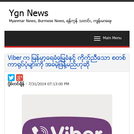
Ygn News
Myanmar News, Burmese News, ရန္ကုန္ သတင္း, က်န္းမာေရး
Main Menu
T
o
g
g
Viber က ျမန္မာ့ေရခံေျမခံႏွင့္ ကိုက္ညီေသာ စတစ္
l
ကာ႐ုပ္ပံုမ်ားကုိ အခမဲ့ျဖန္႔မည္ဟုဆို
e
n
a
v
ပုိ႔စ္တင္ခ်ိန္
- 7/31/2014 07:13:00 PM
i
g
a
t
i
o
n