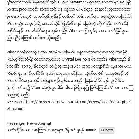
၎စတစ္ကာ၏ နမူနာ႐ုပ္ပံုတြင္ I Love Myanmar ဟူေသာ စာသားမ်ားႏွင့္ ျမန္
မာ အပ်ဳိေလးတစ္ဦး ဆံထံုးတြင္ ပန္းပန္ကာ ပါးျပင္တြင္ သနားခါးလူးထားေသာ
ပံု၊ ေနာက္ခံတြင္ ဆုလစ္မြန္းခၽြန္ႏွင့္ ထန္းပင္ ထန္းလက္မ်ား ေရးဆဲြထားေၾကာင္း
သိရသည္။ ယခုကဲ့သို႔ ေဒသခံတိုင္းျပည္၏ ေရခံ ေျမခံႏွင့္ ကိုက္ညီေအာင္ အိႏိ္ၵ
ယႏိုင္ငံႏွင့္ ဘရာဇီးႏိုင္ငံမ်ားတြင္လည္း Viber က ျပဳလုပ္ခဲ့ကာ ေအာင္ျမင္မႈလ
ည္း ရရွိခဲ့ေၾကာင္း ၎က ဆိုသည္။
Viber စတစ္ကာကို ပထမ အခမဲ့ေပးပါမယ္။ ေနာက္တစ္ဆင့္မွာေတာ့ အခမဲ့နဲ႔
၀ယ္ယူျခင္းတြဲၿပီး ထြက္လာမယ္ဟု Crystal Lee က ေျပာ သည္။ Viberသည္ ႏို
င္ငံေပါင္း (၁၉၃) ႏိုင္ငံတြင္ သံုးစြဲသူ သန္းေပါင္း (၃၇၀) ေက်ာ္ရွိၿပီး ယူေက၊ ဗီယ
က္နမ္၊ ႐ုရွား၊ ဖိလစ္ပိုင္၊ ဂ်ပန္၊ အစၥေရး၊ အိႏိ္ၵယ၊ ဆိုက္ပရပ္စ္၊ ဘရာဇီးႏွင့္ ဘီ
လာ႐ုစ္ ႏိုင္ငံမ်ားတြင္ ႐ံုးခြဲမ်ား ဖြင့္လွစ္ထားသည္။ ျမန္မာႏိုင္ငံတြင္ ဇူလိုင္လ
(၃၀) ရက္ေန႔၌ Viber သံုးစြဲသူေပါင္း ငါးသန္းရွိ ေနၿပီ ျဖစ္ေၾကာင္း Viber က ေၾ
ကညာခဲ့သည္။
See More: http://messengernewsjournal.com/News/Local/detail.php?
id=19888
Messenger News Journal
သက္ဆုိင္ေသာ အေၾကာင္းအရာမ်ား ပုိမုိဖတ္ရႈရန္ ===>
IT-news