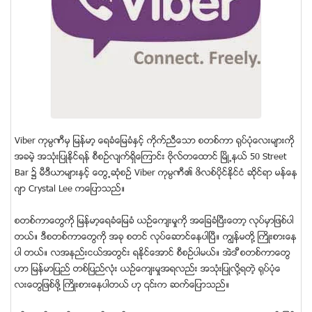
Viber ကုမၸဏီမွ ျမန္မာ့ ေရခံေျမခံႏွင့္ ကိုက္ညီေသာ စတစ္ကာ ႐ုပ္ပံုေလးမ်ားကို
အခမဲ့ အသံုးျပဳႏိုင္ရန္ စီစဥ္လ်က္ရွိေၾကာင္း ဗိုလ္တေထာင္ ၿမိဳ႕နယ္ 50 Street
Bar ၌ မီဒီယာမ်ားႏွင့္ ေတြ႕ဆံုစဥ္ Viber ကုမၸဏီ၏ ဖိလစ္ပိုင္ႏိုင္ငံ ဆိုင္ရာ မန္ေန
ဂ်ာ Crystal Lee ကေျပာသည္။
စတစ္ကာေတြကို ျမန္မာ့ေရခံေျမခံ ယဥ္ေက်းမႈကို အေျခခံၿပီးေတာ့ လုပ္မွာျဖစ္ပါ
တယ္။ ဒီစတစ္ကာေတြကို အခု စတင္ လုပ္ေဆာင္ေနပါၿပီ။ ကၽြန္မတို႔ ႀကိဳးစားေန
ပါ တယ္။ လအနည္းငယ္အတြင္း ရႏိုင္ေအာင္ စီစဥ္ပါမယ္။ အဲဒ ီစတစ္ကာေတြ
ဟာ ျမန္မာျပည္ တစ္ျပည္လံုး ယဥ္ေက်းမႈအရလည္း အသံုးျပဳလို႔ရတဲ့ ႐ုပ္ပံုေ
လးေတြျဖစ္ဖို႔ ႀကိဳးစားေနပါတယ္ ဟု ၎က ဆက္ေျပာသည္။