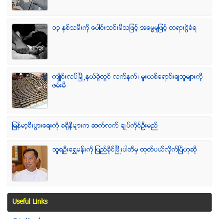
၁၃ ႏွစ္သမီးကို ေပါင္းသင္းမိသျဖင့္ အဓမၼမႈျဖင့္ တရားစြဲခံရ
က်ဳိင္းလပ္ၿမိဳ႕နယ္ခြဲတြင္ လက္နက္၊ မူးယစ္ေရာင္းခ်သူမ်ားကို
ဖမ္းမိ
ျမန္မာ့စီးပြားေရးကို ခရိုနီမ်ားက ဆက္လက္ ခ်ဳပ္ကိုင္ဥိီးမည္
သူရဦးေရႊမန္းကို ျပည္ခိုင္ျဖိဳးပါတီမွ ထုတ္ပယ္လိုက္ျပီဟုဆို
Useful Links