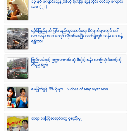
၁၃ ႏွစ္ ေက်ာင္းသူနဲ႕ဗီဒီယို ရိုက္ျပီး အြန္လိုင္း တင္တဲ့ ေက်ာင္း
သား ( ၂ )
ရခုိင္ျပည္နယ္ ျပန္လည္ထူေထာင္ေရး စီမံခ်က္မ်ားတြင္ ေဒၚ
လာ သန္း ၁၀၀ ေက်ာ္ လုိအပ္ေနၿပီး လက္ရွိတြင္ သန္း ၈၀ ခန္႔
ရရွိထား
ျပည္လမ္းႏွင့္ ဥကၠလာလမ္းဆုံ မီးပြိဳင့္အနီး ယာဥ္သုံးစီးဆင့္တို
က္မႈျဖစ္ပြား
ေမျမတ္မြန္ ဗီဒီယုိမ်ား - Vidoes of May Myat Mon
ဆရာ ေဖျမင့္စာအုပ္ေတြ စုစည္းမူ႕