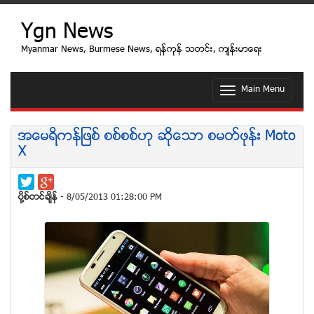
Ygn News
Myanmar News, Burmese News, ရန္ကုန္ သတင္း, က်န္းမာေရး
Main Menu
T
o
g
g
အေမရိကန္ျဖစ္ စစ္စစ္ဟု ဆုိေသာ စမတ္ဖုန္း Moto
l
X
e
n
a
v
ပုိ႔စ္တင္ခ်ိန္
- 8/05/2013 01:28:00 PM
i
g
a
t
i
o
n