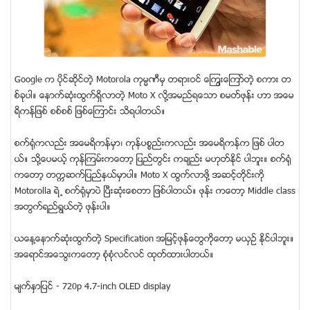
Google က ပိုင္ဆိုင္တဲ့ Motorola ကုမၼဏီမွ တရားဝင္ ေၾကြးေၾကာ္တဲ့ စကား တ
စ္ခုပါ။ ေနာက္ဆံုးထြက္ရွိလာတဲ့ Moto X လုိ႔အမည္ရေသာ စမတ္ဖုန္း ဟာ အေမ
ရိကန္ျဖစ္ စစ္စစ္ ျဖစ္ေၾကာင္း သိရပါတယ္။
စက္ရံုကလည္း အေမရိကန္မွာ၊ ကုန္ပစၥည္းကလည္း အေမရိကန္က ျဖစ္ ပါတ
ယ္။ သု႔ိေပမယ့္ ကုန္ၾကမ္းကေတာ့ ျပည္တြင္း ကခ်ည္း မဟုတ္ႏိုင္ ပါဘူး။ စက္ရံု
ကေတာ့ တကၠဆက္ျပည္နယ္မွာပါ။ Moto X ထြက္လာဖို႔ အဆင့္တိုင္းကို
Motorolla ရဲ ႔ စက္ရံုမွာပဲ ျပီးဆံုးေစတာ ျဖစ္ပါတယ္။ ဖုန္း ကေတာ့ Middle class
အတြက္ရည္ရြယ္တဲ့ ဖုန္းပါ။
ယေန႔ေနာက္ဆံုးထြက္တဲ့ Specification အျမင့္ဖုန္ေတြကိုေတာ့ မယွဥ္ ႏိုင္ပါဘူး။
အေရာင္အေသြးကေတာ့ စံုစံုလင္လင္ ထုတ္ထားပါတယ္။
မ်က္ႏွာျပင္ - 720p 4.7-inch OLED display