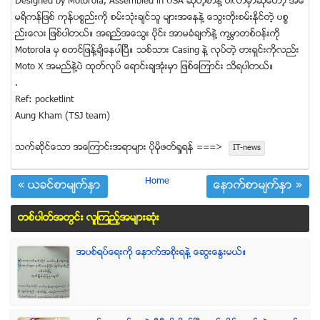
Designed by Motorola, Assembled in USA ဆုိတဲ့စာနဲ႔ ပါလာမွာဆုိေတာ့ အေ
မရိကန္ျဖစ္ ကုန္ပစၥည္းကို စမ္းသံုးခ်င္သူ မ်ားအေနနဲ႔ ေသြးတိုးစမ္းႏုိင္တဲ့ ပစၥ
ည္းေလး ျဖစ္ပါတယ္။ အရည္အေသြး ပိုင္း အာမခံခ်က္နဲ႔ ကမၻာတစ္ဝန္းကို
Motorola မွ စတင္ျဖန္႔ခ်ိေနပါျပီ။ သစ္သား Casing နဲ႔ လုပ္တဲ့ ဗားရွင္းကိုလည္း
Moto X အမည္နဲ႔ပဲ ထုတ္လုပ္ ေရာင္းခ်အံုးမွာ ျဖစ္ေၾကာင္း သိရပါတယ္။
.
Ref: pocketlint
Aung Kham (TSJ team)
သက္ဆုိင္ေသာ အေၾကာင္းအရာမ်ား ပုိမုိဖတ္ရႈရန္ ===>
IT-news
Home
« ယခင္စာမ်က္ႏွာ
ေနာက္စာမ်က္ႏွာ »
တစ္ပါတ္အတြင္း လူၾကည့္အမ်ားဆံုး
အပစ္ရပ္ေရးကို ေနာက္အစိုးရနဲ႔ ေဆြးေႏြးမယ္။