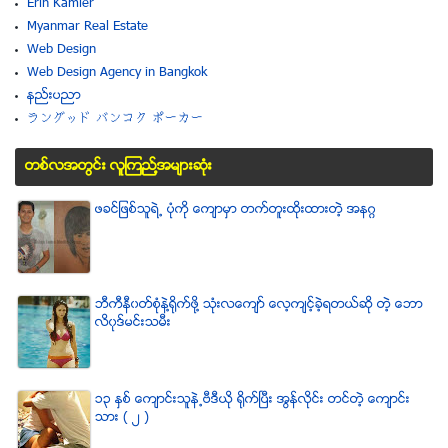
Erin Kamler
Myanmar Real Estate
Web Design
Web Design Agency in Bangkok
နည္းပညာ
ラングッド バンコク ポーカー
တစ္လအတြင္း လူၾကည္႔အမ်ားဆံုး
ဖခင္ျဖစ္သူရဲ႕ ပံုကို ေက်ာမွာ တက္တူးထိုးထားတဲ့ အနဂၢ
ဘီကီနီ၀တ္စံုနဲ႔႐ုိက္ဖို႔ သံုးလေက်ာ္ ေလ့က်င့္ခဲ့ရတယ္ဆို တဲ့ ေဘာ
လိ၀ုဒ္မင္းသမီး
၁၃ ႏွစ္ ေက်ာင္းသူနဲ႕ဗီဒီယို ရိုက္ျပီး အြန္လိုင္း တင္တဲ့ ေက်ာင္း
သား ( ၂ )