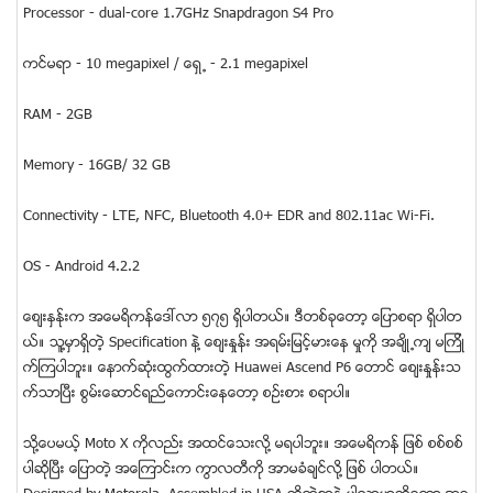
Processor - dual-core 1.7GHz Snapdragon S4 Pro
ကင္မရာ - 10 megapixel / ေရွ ႔ - 2.1 megapixel
RAM - 2GB
Memory - 16GB/ 32 GB
Connectivity - LTE, NFC, Bluetooth 4.0+ EDR and 802.11ac Wi-Fi.
OS - Android 4.2.2
ေစ်းႏွနု္းက အေမရိကန္ေဒၚလာ ၅၇၅ ရွိပါတယ္။ ဒီတစ္ခုေတာ့ ေျပာစရာ ရွိပါတ
ယ္။ သူ႔မွာရွိတဲ့ Specification နဲ႔ ေစ်းႏွုန္း အရမ္းျမင့္မားေန မွုကို အခ်ိဳ ႔က် မၾကိဳ
က္ၾကပါဘူး။ ေနာက္ဆံုးထြက္ထားတဲ့ Huawei Ascend P6 ေတာင္ ေစ်းႏွုန္းသ
က္သာျပီး စြမ္းေဆာင္ရည္ေကာင္းေနေတာ့ စဥ္းစား စရာပါ။
သုိ႔ေပမယ့္ Moto X ကုိလည္း အထင္ေသးလို႔ မရပါဘူး။ အေမရိကန္ ျဖစ္ စစ္စစ္
ပါဆုိျပီး ေျပာတဲ့ အေၾကာင္းက ကြာလတီကို အာမခံခ်င္လို႔ ျဖစ္ ပါတယ္။