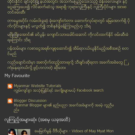
ထိုင္းနို္င္ငံ ခ်င္းမိုင္ျမိဳ ့နယ္အတြင္း အသက္မျပည့္ေသးသည့္ မိန္းခေလးမ်ား နွင့္
စစ္ေတြတြင္ အိမ္ငွားခမ်ား ယခင္ထက္ ဆယ္ဆနီးပါးတက္
ေငြေၾကးေပး၍ လိင္ဆက္ဆံသူ အရာရွိ-ဘုရားလူၾကီးနွင့္ လူၾကီးပိုင္းမ်ား အားစ
ေရႊတိဂုံ ပုံစံတူေစတီ မိတၳီလာတြင္ တည္
တင္ဖမ္းဆီး
တရုတ္ျပည္တြင္ အပူခ်ိန္ ဆိုးဆုိးရြားရြားလြန္ကဲ
တာေမြအ၀ိုင္း လမ္းငါးခြဆံု ခံုးေက်ာ္တံတား ေဆာက္လုပ္ရာတြင္ ေျမေအာက္ရွိ ပို
ျမန္မာ လူကုန္ကူး ေခါင္းေဆာင္ကို ထိုင္းမွာ ဖမ္းမိ
က္လိုင္းမ်ားႏွင့္ မလြတ္၍ တစ္ႏွစ္ခြဲခန္႔ၾကာမည္ဟု သိရ
ကိုယ္ပိုင္ကားမ်ားအား ဆိုင္ကယ္ျဖင့္ အမႈဆင္ေငြေတာင္း...
မၿဖိဳးၿဖိဳးေအာင္၏ ခင္ပြန္း ေက်ာင္းသားေခါင္းေဆာင္ ကိုလင္းထက္ႏိုင္ ဖမ္းဆီးခံ
ရေၾကာင္း သိရ
ဖ်က္လက္စတိုက္ေဟာင္းၿပိဳက်၍ ရပ္ထားသည့္ ယာဥ္ေပၚပိမိ
၀န္ထမ္းမ်ား လစာေငြအရစ္က်စုေဆာင္း၍ အိမ္ရာ၀ယ္ယူႏုိင္မည့္အစီအစဥ္ စတ
Samsung Galaxy Note 3 စက္တင္ဘာ ၄ ထြက္ မိတ္ဆက္မည္
င္မည္
ၿဗိတိန္ Air Bus A830 ေလယာဥ္ ႏွင့္ရပ္ဘီကစားသမား အေျ...
လည္ေခ်ာင္းထဲမွာ အစာပိုက္ထည့္ထားရလုိ႔ သီခ်င္းဆုိရတာ အခက္အခဲေတြ ႀ
ရဲတပ္သား တစ္ဦး ဆြဲႀကိဳးခ် ေသဆုံး
ကံဳေနရတယ္လို႔ ဖြင့္ဟလာတဲ့ ဆုိေတး
အေမရိကန္ျဖစ္ စစ္စစ္ဟု ဆုိေသာ စမတ္ဖုန္း Moto X
My Favourite
ရွစ္ေလးလုံးေငြရတုပြဲ ႏိုင္ငံေတာ္သမၼတကို ဖိတ္ၾကားမည္
Myanmar Website Tutorials
ေဆာက္လုပ္ဆဲတံတားသံျငမ္းအားတိုက္မိသျဖင့္ ယာဥ္ေမာင္း...
ကၽြမ္းက်င္စြာ အသုံးျပဳႏုိင္ရင္ အက်ိဳးမ်ားမယ့္ Facebook search
ဆူးေလတြင္ တစ္ကိုုယ္ေတာ္ ဆႏၵျပမႈ ထပ္ျဖစ္
Blogger Discussion
Google Glass တပ္ကားေမာင္းႏွင္မွု ခြင့္ျပဳသင့္မျပဳသင့္
Myanmar Blogger မ်ား၏ နည္းပညာ အခက္အခဲမ်ားကုိ အခမဲ့ ကူညီမ
ည္။
ဆူးေလဘုရားလမ္း ရထားဂံုးေက်ာ္တံတား ေပၚမွ ကားတစ္စီးျ...
လူၾကည့္အမ်ားဆုံး (အစမွ ယခုအထိ)
ယာဥ္လိုင္းမ်ားေပၚတြင္ စီးနင္းလိုက္ပါ ႏိႈက္ယူေလ့ရွိ...
၁၈ ႏွစ္ေအာက္ မၾကည့္ရ ဇာတ္ကားနဲ႔ သၪၨာႏြယ္ဝင္း
ေမျမတ္မြန္ ဗီဒီယုိမ်ား - Vidoes of May Myat Mon