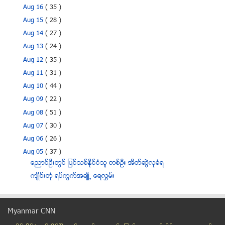
Aug 16
( 35 )
Aug 15
( 28 )
Aug 14
( 27 )
Aug 13
( 24 )
Aug 12
( 35 )
Aug 11
( 31 )
Aug 10
( 44 )
Aug 09
( 22 )
Aug 08
( 51 )
Aug 07
( 30 )
Aug 06
( 26 )
Aug 05
( 37 )
ေညာင္ဦးတြင္ ျပင္သစ္ႏိုင္ငံသူ တစ္ဦး အိတ္ဆြဲလုခံရ
က်ဳိင္းတံု ရပ္ကြက္အခ်ဳိ႕ ေရလႊမ္း
သာေကတရဲႏွင့္ ျပည္သူ ပဋိပကၡ ျပည္သူ ၂ဝေက်ာ္အား ဝတၱရာ...
ရာသီဥတု ေဖာက္ျပန္မႈေၾကာင့္ ပ်က္စီးသီးႏွံစိုက္ခင္းမ...
Myanmar CNN
သမီးျဖစ္သူအား စည္းရံုးေခၚေဆာင္သြားၿပီး တရုတ္ႏိုင္င...