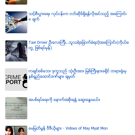
သင့္စီးပြားေရး လုပ္ငန္းက ဝဘ္ဆိုဒ္ရွိရန္လိုအပ္သည့္ အေၾကာင္း
၈ ခ်က္
Taxi Driver ဦးေလးၾကီး..သူသရဲေျခာက္ခံရတဲ့အေၾကာင္း(ကိုယ္ေ
တြ႕ ျဖစ္ရပ္မွန္)
ကခ်င္စစ္ေဘး ဒုကၡသည္ သံုးဦးအား ျမစ္ႀကီးနားခရိုင္ တရားရံုးမွ
ႏွစ္ရွည္ေထာင္ဒဏ္မ်ား ခ်မွတ္
အပစ္ရပ္ေရးကို ေနာက္အစိုးရနဲ႔ ေဆြးေႏြးမယ္။
ေမျမတ္မြန္ ဗီဒီယုိမ်ား - Vidoes of May Myat Mon