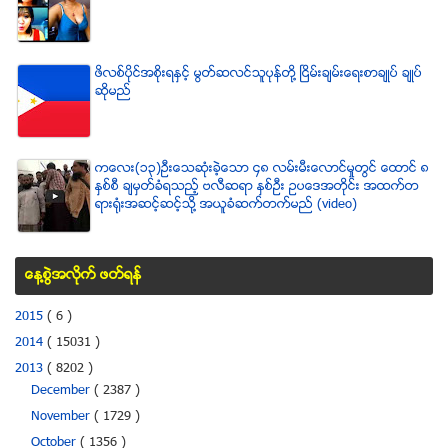
ဖိလစ္ပိုင္အစိုးရႏွင့္ မြတ္ဆလင္သူပုန္တို႔ ၿငိမ္းခ်မ္းေရးစာခ်ဳပ္ ခ်ဳပ္
ဆိုမည္
ကေလး(၁၃)ဦးေသဆံုးခဲ့ေသာ ၄၈ လမ္းမီးေလာင္မႈတြင္ ေထာင္ ၈
ႏွစ္စီ ခ်မွတ္ခံရသည့္ ဗလီဆရာ ႏွစ္ဦး ဥပေဒအတိုင္း အထက္တ
ရားရံုးအဆင့္ဆင့္သို႔ အယူခံဆက္တက္မည္ (video)
ေန႔စြဲအလိုက္ ဖတ္ရန္
2015
( 6 )
2014
( 15031 )
2013
( 8202 )
December
( 2387 )
November
( 1729 )
October
( 1356 )