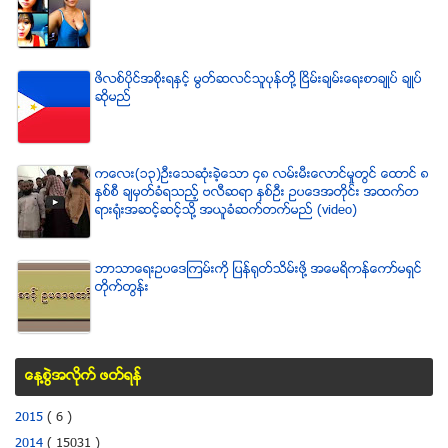
ဖိလစ္ပိုင္အစိုးရႏွင့္ မြတ္ဆလင္သူပုန္တို႔ ၿငိမ္းခ်မ္းေရးစာခ်ဳပ္ ခ်ဳပ္
ဆိုမည္
ကေလး(၁၃)ဦးေသဆံုးခဲ့ေသာ ၄၈ လမ္းမီးေလာင္မႈတြင္ ေထာင္ ၈
ႏွစ္စီ ခ်မွတ္ခံရသည့္ ဗလီဆရာ ႏွစ္ဦး ဥပေဒအတိုင္း အထက္တ
ရားရံုးအဆင့္ဆင့္သို႔ အယူခံဆက္တက္မည္ (video)
ဘာသာေရးဥပေဒၾကမ္းကို ျပန္ရုတ္သိမ္းဖို႔ အေမရိကန္ေကာ္မရွင္
တိုက္တြန္း
ေန႔စြဲအလိုက္ ဖတ္ရန္
2015
( 6 )
2014
( 15031 )