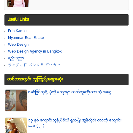
Useful Links
Erin Kamler
Myanmar Real Estate
Web Design
Web Design Agency in Bangkok
နည္းပညာ
ラングッド バンコク ポーカー
တစ္လအတြင္း လူၾကည္႔အမ်ားဆံုး
ဖခင္ျဖစ္သူရဲ႕ ပံုကို ေက်ာမွာ တက္တူးထိုးထားတဲ့ အနဂၢ
၁၃ ႏွစ္ ေက်ာင္းသူနဲ႕ဗီဒီယို ရိုက္ျပီး အြန္လိုင္း တင္တဲ့ ေက်ာင္း
သား ( ၂ )