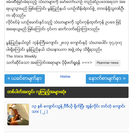
ဖမ္းဆီးျခင္းခံရသည့္ သံဃာမ်ားကို ေမာ္ေတာ္ယာဥ္ တည္ဆဲဥပေဒအရသာ အေ
ရးယူသြားမည္ ျဖစ္ေၾကာင္း မြန္ျပည္နယ္ ယာဥ္ထိန္းရဲတပ္ဖြဲ႕ တာဝန္ရွိသူတစ္ဦး
က ဆိုသည္။
လိုင္စင္မဲ့ ယာဥ္ေမာင္းႏွင္သည့္ သံဃာမ်ားကို သြင္းကုန္ထုတ္ကုန္ ဥပေဒ ျဖင့္
အေရးယူမည္ ျဖစ္ေၾကာင္း ၄င္းက ဆက္လက္ေျပာၾကားသည္။
မြန္ျပည္နယ္တြင္ ဘုန္းႀကီးေက်ာင္း ၂၈၁၃ ေက်ာင္းႏွင့္ သံဃာေပါင္း ၇၇,၇၀၇
ပါးရွိေၾကာင္း မြန္ျပည္နယ္ သံဃနာယက အဖြဲ႕ထံမွ သိရွိရသည္။
The Voice Weekly
သက္ဆုိင္ေသာ အေၾကာင္းအရာမ်ား ပုိမုိဖတ္ရႈရန္ ===>
Myanmar-news
Home
« ယခင္စာမ်က္ႏွာ
ေနာက္စာမ်က္ႏွာ »
တစ္ပါတ္အတြင္း လူၾကည့္အမ်ားဆံုး
၁၃ ႏွစ္ ေက်ာင္းသူနဲ႕ဗီဒီယို ရိုက္ျပီး အြန္လိုင္း တင္တဲ့ ေက်ာင္း
သား ( ၂ )