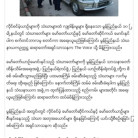
လိုင္စင္မဲ့ယာဥ္မ်ားကို သံဃာမ်ားထံ လွဴဒါန္းမႈမ်ား ရွိေနေသာ မြန္ျပည္နယ္ ၁၀ ၿ
မဳိ႕နယ္တြင္ သံဃာေတာ္မ်ား ေမာ္ေတာ္ယာဥ္ႏွင့္ ေမာ္ေတာ္ဆိုင္ကယ္ ေမာင္းႏွင္
ပါက စက္တင္ဘာလမွ စတင္ကာ အေရးယူမည္ျဖစ္ေၾကာင္း မြန္ျပည္နယ္ သံဃ
နာယကဥကၠ႒ ဆရာေတာ္အရွင္သာသနက The Voice သို႔ မိန္႔ၾကားသည္။
ေမာ္ေတာ္ယာဥ္ေမာင္းႏွင္သည့္ သံဃာေတာ္မ်ားကို မြန္ျပည္နယ္ သာသနာေတာ္
ထိန္းသိမ္းအေရးအဖြဲ႕၊ ျပည္နယ္ရဲတပ္ဖြဲ႕၊ ျပည္နယ္ ယာဥ္ထိန္းရဲတပ္ဖြဲ႕တို႔က စိ
စစ္ ဖမ္းဆီးသြားမည္ျဖစ္ၿပီး ပထမအႀကိမ္ ဖမ္းဆီးခံရသည့္ သံဃာမ်ား လက္မွ
တ္ေရး ထိုးရမည္ ျဖစ္ေၾကာင္း၊ ေနာက္တစ္ႀကိမ္ ထမ္မံ ဖမ္းဆီးခံရပါက မြန္ျပည္
နယ္ သံဃနာယက အဖြဲ႕က ထုတ္ျပန္ထားသည့္ စည္းကမ္း မ်ားအတိုင္း အေရး
ယူမည္ျဖစ္ေၾကာင္း ဆရာေတာ္က ထပ္မံမိန္႔ၾကားသည္။
မြန္ျပည္နယ္ အတြင္းတြင္ လိုင္စင္မဲ့ ေမာ္ေတာ္ဆိုင္ကယ္ႏွင့္ ေမာ္ေတာ္ယာဥ္မ်ား
စီးနင္းေနသည့္ သံဃာ အတုအေယာင္မ်ား ရွိေနျခင္းေၾကာင့္ ယင္းသို႔စီစဥ္ရျခင္း ျ
ဖစ္ေၾကာင္း အရွင္သာသနက ဆိုသည္။