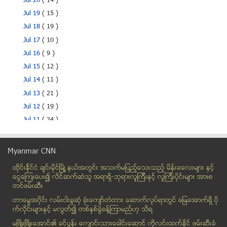
Jul 20
( 14 )
Jul 19
( 15 )
Jul 18
( 19 )
Jul 17
( 10 )
Jul 16
( 9 )
Jul 15
( 12 )
Jul 14
( 11 )
Jul 13
( 21 )
Jul 12
( 19 )
Jul 11
( 24 )
Jul 10
( 13 )
Jul 09
( 22 )
Myanmar CNN
Jul 08
( 22 )
ထိုင္းနို္င္ငံ ခ်င္းမိုင္ျမိဳ ့နယ္အတြင္း အသက္မျပည့္ေသးသည့္ မိန္းခေလးမ်ား နွင့္
Jul 07
( 26 )
ေငြေၾကးေပး၍ လိင္ဆက္ဆံသူ အရာရွိ-ဘုရားလူၾကီးနွင့္ လူၾကီးပိုင္းမ်ား အားစ
တင္ဖမ္းဆီး
Jul 06
( 28 )
Jul 05
( 35 )
တာေမြအ၀ိုင္း လမ္းငါးခြဆံု ခံုးေက်ာ္တံတား ေဆာက္လုပ္ရာတြင္ ေျမေအာက္ရွိ ပို
က္လိုင္းမ်ားႏွင့္ မလြတ္၍ တစ္ႏွစ္ခြဲခန္႔ၾကာမည္ဟု သိရ
Jul 04
( 26 )
မၿဖိဳးၿဖိဳးေအာင္၏ ခင္ပြန္း ေက်ာင္းသားေခါင္းေဆာင္ ကိုလင္းထက္ႏိုင္ ဖမ္းဆီးခံ
Jul 03
( 31 )