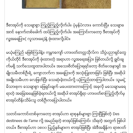
ဒီစာအုပ္ကုိ ေသခ်ာစြာ ၾကည့္ၾကည့္လုိက္ပါ။ ပံုမွန္ပဲလား။ ေကာင္းၿပီ။ ေသခ်ာေ
အာင္ ေနာက္တစ္ေခါက္ ထပ္ၾကည့္လုိက္ပါ။ အေၾကာင္းကေတာ့ ဒီစာအုပ္ကုိ
လူ႔အေရျပား( လူသားေရ)နဲ႔ ဖံုးထားလုိ႔ပါပဲ။
မယံုမၾကည္ မျဖစ္ၾကပါနဲ႔။ ကမၻာေက်ာ္ ဟားဗတ္တကၠသုိလ္က သိပၸံပညာရွင္ေတြ
ကုိယ္တုိင္ ဒီစာအုပ္ကုိ ဖံုးထားတဲ့ အရာဟာ လူ႔အေရအျပား ျဖစ္တယ္လုိ႔ ခၽြင္းခ်
က္မရိွ သက္ေသထူထားပါတယ္။ အေသးစိတ္ေျပာရရင္ေတာ့ စိတ္ေ၀ဒနာရွင္ အ
မ်ိဳးသမီးတစ္ဦးရဲ႕ ေက်ာဘက္က အေရျပားကုိ အသံုးျပဳထားျခင္း ျဖစ္ၿပီး အဆုိပါ
အမ်ိဳးသမီးဟာ ေလျဖတ္ၿပီး ေသဆံုးခဲ့တယ္လုိ႔ ယံုၾကည္ထားၾကပါတယ္။ သူမရ႕ဲ
မိသားစုက ေသခ်ာစြာ ေျဖရွင္းခ်က္ မေပးထားတာေၾကာင့္ အခုလုိ မေသခ်ာမေရ
ရာတဲ့ အေျခအေနျဖစ္ခဲ့ရတယ္လုိ႔ အဆုိပါ စာအုပ္ရိွရာ ဟားဗတ္စာၾကည့္တုိက္မွ
စာအုပ္ထိန္းသိမ္းသူ တစ္ဦးကေျပာပါတယ္။
သတင္းေကာင္းတစ္ခုကေတာ့ စာအုပ္ဟာ ရာစုႏွစ္မ်ားစြာ ၾကာၿပီျဖစ္တဲ့ Des
destinees de l’ame လုိ႔ အမည္ရတဲ့ စာအုပ္ျဖစ္ေၾကာင္း သိရတဲ့ အတြက္ ျဖစ္ပါ
တယ္။ ဒီစာအုပ္ဟာ ၁၈၀၀ ျပည့္ႏွစ္မ်ားက စာအုပ္ျဖစ္ၿပီး အဲဒီအခ်ိန္က ရာဇ၀တ္