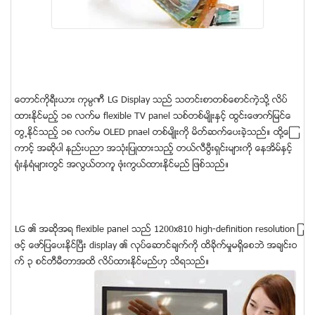
ေတာင္ကိုရီးယား ကုမၸဏီ LG Display သည္ သတင္းစာတစ္ေစာင္ကဲ့သို႔ လိပ္
ထားႏိုင္မည့္ ၁၈ လက္မ flexible TV panel သစ္တစ္မ်ိဳးႏွင့္ ထြင္းေဖာက္ျမင္ေ
တြ႕ႏိုင္သည့္ ၁၈ လက္မ OLED pnael တစ္မ်ိဳးကို မိတ္ဆက္ေပးခဲ့သည္။ ထို႔ေၾ
ကာင့္ အဆိုပါ နည္းပညာ အသံုးျပဳထားသည့္ တယ္လီဗြီးရွင္းမ်ားကို ေနအိမ္ႏွင့္
႐ံုးနံရံမ်ားတြင္ အလြယ္တကူ ဖံုးကြယ္ထားႏိုင္မည္ ျဖစ္သည္။
LG ၏ အဆိုအရ flexible panel သည္ 1200x810 high-definition resolution ျ
ဖင့္ ေဖာ္ျပေပးႏိုင္ၿပီး display ၏ လုပ္ေဆာင္ခ်က္ကို ထိခိုက္မႈမရိွေစဘဲ အခ်င္းဝ
က္ ၃ စင္တီမီတာအထိ လိပ္ထားႏိုင္မည္ဟု သိရသည္။