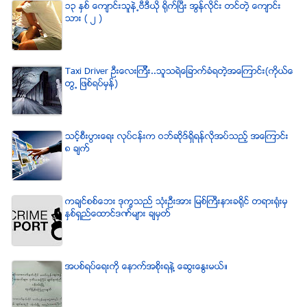
၁၃ ႏွစ္ ေက်ာင္းသူနဲ႕ဗီဒီယို ရိုက္ျပီး အြန္လိုင္း တင္တဲ့ ေက်ာင္း
သား ( ၂ )
Taxi Driver ဦးေလးၾကီး..သူသရဲေျခာက္ခံရတဲ့အေၾကာင္း(ကိုယ္ေ
တြ႕ ျဖစ္ရပ္မွန္)
သင့္စီးပြားေရး လုပ္ငန္းက ဝဘ္ဆိုဒ္ရွိရန္လိုအပ္သည့္ အေၾကာင္း
၈ ခ်က္
ကခ်င္စစ္ေဘး ဒုကၡသည္ သံုးဦးအား ျမစ္ႀကီးနားခရိုင္ တရားရံုးမွ
ႏွစ္ရွည္ေထာင္ဒဏ္မ်ား ခ်မွတ္
အပစ္ရပ္ေရးကို ေနာက္အစိုးရနဲ႔ ေဆြးေႏြးမယ္။