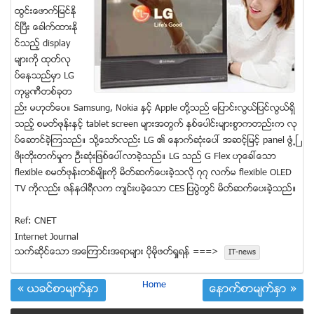
ထြင္းေဖာက္ျမင္ႏို
င္ၿပီး ေခါက္ထားႏို
င္သည့္ display
မ်ားကို ထုတ္လု
ပ္ေနသည္မွာ LG
ကုမၸဏီတစ္ခုတ
ည္း မဟုတ္ေပ။ Samsung, Nokia ႏွင့္ Apple တို႔သည္ ေျပာင္းလြယ္ျပင္လြယ္ရိွ
သည့္ စမတ္ဖုန္းႏွင့္ tablet screen မ်ားအတြက္ ႏွစ္ေပါင္းမ်ားစြာကတည္းက လု
ပ္ေဆာင္ခဲ့ၾကသည္။ သို႔ေသာ္လည္း LG ၏ ေနာက္ဆံုးေပၚ အဆင့္ျမင့္ panel ဖြံ႕ၿ
ဖိဳးတိုးတက္မႈက ဦးဆံုးျဖစ္ေပၚလာခဲ့သည္။ LG သည္ G Flex ဟုေခၚေသာ
flexible စမတ္ဖုန္းတစ္မ်ိုးကို မိတ္ဆက္ေပးခဲ့သလို ၇၇ လက္မ flexible OLED
TV ကိုလည္း ဇန္နဝါရီလက က်င္းပခဲ့ေသာ CES ျပပြဲတြင္ မိတ္ဆက္ေပးခဲ့သည္။
Ref: CNET
Internet Journal
သက္ဆုိင္ေသာ အေၾကာင္းအရာမ်ား ပုိမုိဖတ္ရႈရန္ ===>
IT-news
Home
« ယခင္စာမ်က္ႏွာ
ေနာက္စာမ်က္ႏွာ »