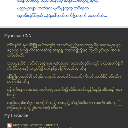
အမ်ိဳးသမီးေတြ သည္းမခံႏိုင္တဲ့ အမ်ိဳးသားေတြရဲ႕ အျပဳ...
ပညာမ်ားမ်ား တတ္ေလ မ်က္မွန္ထူထူ တပ္ရေလ
ထူးစမ္းအ့ံၾသဖြယ္ ..နံရံေပၚတြယ္တက္ဖို႔အတြက္ ေတာက္တဲ...
ဘ၀မွာ ေအာင္ၿမင္ဖို႔ ေနနည္း (၅) သြယ္
ဘယ္သူေတြက ပို႐ိုင္းသလဲ
Myanmar CNN
အခ်င္းဝက္ ၃ စင္တီမီတာအထိ လိပ္ထားႏိုင္မည့္ TV panel...
ထိုင္းနို္င္ငံ ခ်င္းမိုင္ျမိဳ ့နယ္အတြင္း အသက္မျပည့္ေသးသည့္ မိန္းခေလးမ်ား နွင့္
ပုဂၢလိက၀န္ထမ္းမ်ားလည္း တစ္ပတ္လွ်င္တစ္ရက္ နားရက္ရေတ...
ေငြေၾကးေပး၍ လိင္ဆက္ဆံသူ အရာရွိ-ဘုရားလူၾကီးနွင့္ လူၾကီးပိုင္းမ်ား အားစ
ၿပံဳးအလွပိုင္ရွင္ျဖစ္ေစမယ့္ နည္းလမ္း(၁၀)မ်ိဳး
တင္ဖမ္းဆီး
ေက်ာက္ေတာ္ ေတာင္ေဘြတြင္ ဘုရားဦးေတာ္မ်ားဖ်က္ဆီးခံရ
တာေမြအ၀ိုင္း လမ္းငါးခြဆံု ခံုးေက်ာ္တံတား ေဆာက္လုပ္ရာတြင္ ေျမေအာက္ရွိ ပို
Facebook ေပၚတြင္ စူးစမ္းဆင္ျခင္မႈ အားနည္းသူ အမ်ားအ...
က္လိုင္းမ်ားႏွင့္ မလြတ္၍ တစ္ႏွစ္ခြဲခန္႔ၾကာမည္ဟု သိရ
႐ုပ္ရွင္၊ ဂီတ၊ သဘင္အတြက္ အလွဴခံကာ က်ပ္သိန္း ၁၀၀၀ စ...
မၿဖိဳးၿဖိဳးေအာင္၏ ခင္ပြန္း ေက်ာင္းသားေခါင္းေဆာင္ ကိုလင္းထက္ႏိုင္ ဖမ္းဆီးခံ
ရေၾကာင္း သိရ
Jul 12
( 19 )
၀န္ထမ္းမ်ား လစာေငြအရစ္က်စုေဆာင္း၍ အိမ္ရာ၀ယ္ယူႏုိင္မည့္အစီအစဥ္ စတ
Jul 11
( 24 )
င္မည္
Jul 10
( 13 )
လည္ေခ်ာင္းထဲမွာ အစာပိုက္ထည့္ထားရလုိ႔ သီခ်င္းဆုိရတာ အခက္အခဲေတြ ႀ
ကံဳေနရတယ္လို႔ ဖြင့္ဟလာတဲ့ ဆုိေတး
Jul 09
( 22 )
My Favourite
Jul 08
( 22 )
Jul 07
( 26 )
Myanmar Website Tutorials