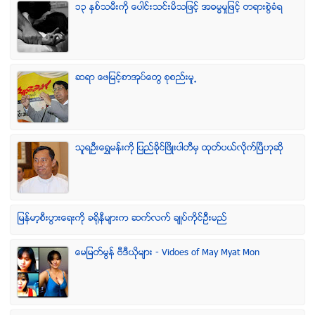
၁၃ ႏွစ္သမီးကို ေပါင္းသင္းမိသျဖင့္ အဓမၼမႈျဖင့္ တရားစြဲခံရ
ဆရာ ေဖျမင့္စာအုပ္ေတြ စုစည္းမူ႕
သူရဦးေရႊမန္းကို ျပည္ခိုင္ျဖိဳးပါတီမွ ထုတ္ပယ္လိုက္ျပီဟုဆို
ျမန္မာ့စီးပြားေရးကို ခရိုနီမ်ားက ဆက္လက္ ခ်ဳပ္ကိုင္ဥိီးမည္
ေမျမတ္မြန္ ဗီဒီယုိမ်ား - Vidoes of May Myat Mon