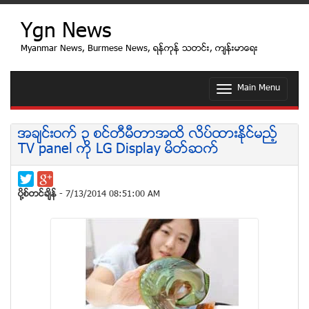
Ygn News
Myanmar News, Burmese News, ရန္ကုန္ သတင္း, က်န္းမာေရး
Main Menu
T
o
g
g
အခ်င္းဝက္ ၃ စင္တီမီတာအထိ လိပ္ထားႏိုင္မည့္
l
TV panel ကို LG Display မိတ္ဆက္
e
n
a
v
ပုိ႔စ္တင္ခ်ိန္
- 7/13/2014 08:51:00 AM
i
g
a
t
i
o
n