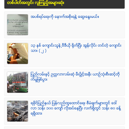
တစ္ပါတ္အတြင္း လူၾကည့္အမ်ားဆံုး
အပစ္ရပ္ေရးကို ေနာက္အစိုးရနဲ႔ ေဆြးေႏြးမယ္။
၁၃ ႏွစ္ ေက်ာင္းသူနဲ႕ဗီဒီယို ရိုက္ျပီး အြန္လိုင္း တင္တဲ့ ေက်ာင္း
သား ( ၂ )
ျပည္လမ္းႏွင့္ ဥကၠလာလမ္းဆုံ မီးပြိဳင့္အနီး ယာဥ္သုံးစီးဆင့္တို
က္မႈျဖစ္ပြား
ရခုိင္ျပည္နယ္ ျပန္လည္ထူေထာင္ေရး စီမံခ်က္မ်ားတြင္ ေဒၚ
လာ သန္း ၁၀၀ ေက်ာ္ လုိအပ္ေနၿပီး လက္ရွိတြင္ သန္း ၈၀ ခန္႔
ရရွိထား