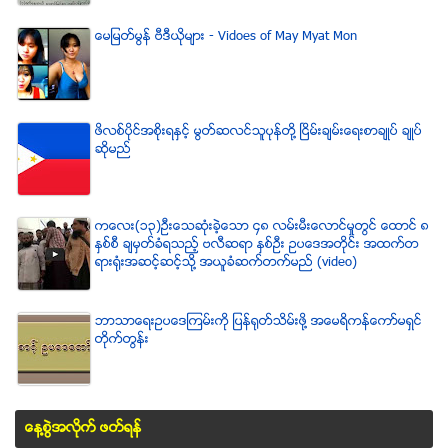
ေမျမတ္မြန္ ဗီဒီယုိမ်ား - Vidoes of May Myat Mon
ဖိလစ္ပိုင္အစိုးရႏွင့္ မြတ္ဆလင္သူပုန္တို႔ ၿငိမ္းခ်မ္းေရးစာခ်ဳပ္ ခ်ဳပ္
ဆိုမည္
ကေလး(၁၃)ဦးေသဆံုးခဲ့ေသာ ၄၈ လမ္းမီးေလာင္မႈတြင္ ေထာင္ ၈
ႏွစ္စီ ခ်မွတ္ခံရသည့္ ဗလီဆရာ ႏွစ္ဦး ဥပေဒအတိုင္း အထက္တ
ရားရံုးအဆင့္ဆင့္သို႔ အယူခံဆက္တက္မည္ (video)
ဘာသာေရးဥပေဒၾကမ္းကို ျပန္ရုတ္သိမ္းဖို႔ အေမရိကန္ေကာ္မရွင္
တိုက္တြန္း
ေန႔စြဲအလိုက္ ဖတ္ရန္