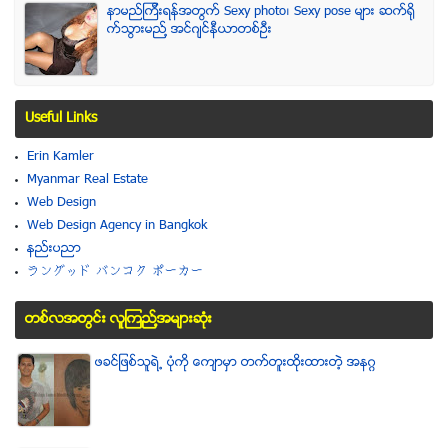
နာမည္ၾကီးရန္အတြက္ Sexy photo၊ Sexy pose မ်ား ဆက္ရို
က္သြားမည္႔ အင္ဂ်င္နီယာတစ္ဦး
Useful Links
Erin Kamler
Myanmar Real Estate
Web Design
Web Design Agency in Bangkok
နည္းပညာ
ラングッド バンコク ポーカー
တစ္လအတြင္း လူၾကည္႔အမ်ားဆံုး
ဖခင္ျဖစ္သူရဲ႕ ပံုကို ေက်ာမွာ တက္တူးထိုးထားတဲ့ အနဂၢ