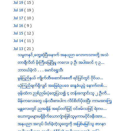
Jul 19
( 15 )
Jul 18
( 19 )
Jul 17
( 10 )
Jul 16
( 9 )
Jul 15
( 12 )
Jul 14
( 11 )
Jul 13
( 21 )
သမၼတႏွင္႕ေတြ႔ဆုံၿပီးေနာက္ အႏုပညာ ေလာကသားတုိ့ အသံ
တာခ်ီလိတ္ မိုးႀကီးေျမၿပိဳမႈ ကေလး ၃ ဦး အပါအ၀င္ ၇ ဥ...
ဘာဝယ္ခဲ့လဲ . . . ေမာင္ေရႊသီး
မြန္ျပည္နယ္ က်ိဳက္ထီးေဆာင္းေစတီ ရင္ျပင္တြင္ ၀ိုင္ယ...
ယံုၾကည္ခ်က္ရွိလွ်င္ အေျခခံဥပေဒ ဆႏၵခံယူပြဲ ေနာက္တစ္...
ဖုန္းထဲက ညစ္ညမ္းပံုေတြျပသ၍ ၄ တန္းေက်ာင္းသူ ၂ ဦးကိ...
မိန္းကေလးေတြ ပန္းသီးစားပါက လိင္စိတ္ပိုထၿပီး ကာမအားႀကြ
မႏၲေလးတြင္ ညအခ်ိန္ အရပ္ဝတ္ျဖင့္ ဝင္ဖမ္းသျဖင့္ ရဲတပ...
ေယာကၡမမ်ားမရွိခိုက္ေယာက်ၤားျဖစ္သူမွကာမပိုင္ဇနီးအား...
အႏုပညာ အလုပ္ ပိတ္ခဲ့တဲ့သူေတြကို အျပစ္မျမင္သူ ဇာဂနာ