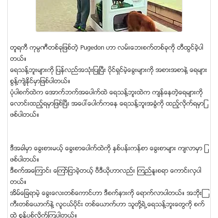
တူရကီ ကုမၸဏီတစ္ခုျဖစ္တဲ့ Pugedon ဟာ လမ္းေဘးစက္တစ္ခုကို တီထြင္ခဲ့ပါ
တယ္။
ေရသန္႔ဘူးမ်ားကို ျပန္လည္အသံုးျပဳျပီး ပိုင္ရွင္မဲ့ေခြးမ်ားကို အစားအစာနဲ႔ ေရမ်ား
စြန္႔က်ဲနိုင္မွာျဖစ္ပါတယ္။
ပံုပါစက္ထဲက ေအာက္ဘက္အေပါက္ထဲ ေရသန္႔ဘူးထဲက က်န္ေနတဲ့ေရမ်ားကို
ေလာင္းထည့္ရမွာျဖစ္ျပီး အေပၚေပါက္ကေန ေရသန္႔ဘူးအခြံကို ထည့္လိုက္ရမွာျ
ဖစ္ပါတယ္။
ဒီအခါမွာ ေခြးစားမယ့္ ေခြးစာေပါက္ထဲကို နွစ္ပန္းကန္စာ ေခြးစာမ်ား က်လာမွာ ျ
ဖစ္ပါတယ္။
ဒီစက္အေၾကာင္း ေၾကာ္ျငာခဲ့တယ့္ ဗီဒီယိုဟာလည္း ၾကည္နူးစရာ ေကာင္းလွပါ
တယ္။
အိမ္ေျခရာမဲ့ ေခြးေလးတစ္ေကာင္ဟာ ဒီစက္နားကို ေရာက္လာပါတယ္။ အဘိုးၾ
ကီးတစ္ေယာက္နဲ႔ လူငယ္ပိုင္း တစ္ေယာက္ဟာ သူတို႔ရဲ႕ေရသန္႔ဘူးေတြကို စက္
ထဲ စြန္႔ပစ္လိုက္ၾကပါတယ္။