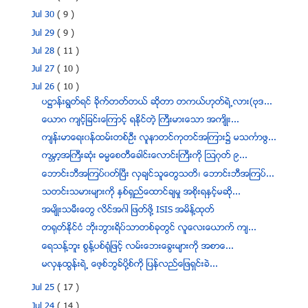
Jul 30
( 9 )
Jul 29
( 9 )
Jul 28
( 11 )
Jul 27
( 10 )
Jul 26
( 10 )
ပ႒ာန္းရြတ္ရင္ ခိုက္တတ္တယ္ ဆိုတာ တကယ္ဟုတ္ရဲ႕လား(ဗုဒ...
ေယာဂ က်င့္ျခင္းေၾကာင့္ ရႏိုင္တဲ့ ႀကီးမားေသာ အက်ိဳး...
က်န္းမာေရး၀န္ထမ္းတစ္ဦး လူနာတင္ကုတင္အၾကား၌ မသကၤာဖြ...
ကမၻာ့အႀကီးဆံုး ဓမၼေစတီေခါင္းေလာင္းႀကီးကို ၾသဂုတ္ ၉...
ေဘာင္းဘီအၾကပ္၀တ္ၿပီး လွခ်င္သူေတြသတိ၊ ေဘာင္းဘီအၾကပ္...
သတင္းသမားမ်ားကုိ ႏွစ္ရွည္ေထာင္ခ်မႈ အစိုးရႏွင့္မဆို...
အမ်ိုးသမီးေတြ လိင္အဂၤါ ျဖတ္ဖို့ ISIS အမိန့္ထုတ္
တရုတ္နိုင္ငံ ဘိုးဘြားရိပ္သာတစ္ခုတြင္ လူေလးေယာက္ က်...
ေရသန္႔ဘူး စြန္႔ပစ္ရုံျဖင့္ လမ္းေဘးေခြးမ်ားကုိ အစာေ...
မလွႏုထြန္းရဲ႕ ေဖ့စ္ဘြခ္ပို႔စ္ကို ျပန္လည္ေျဖရွင္းခဲ...
Jul 25
( 17 )
Jul 24
( 14 )