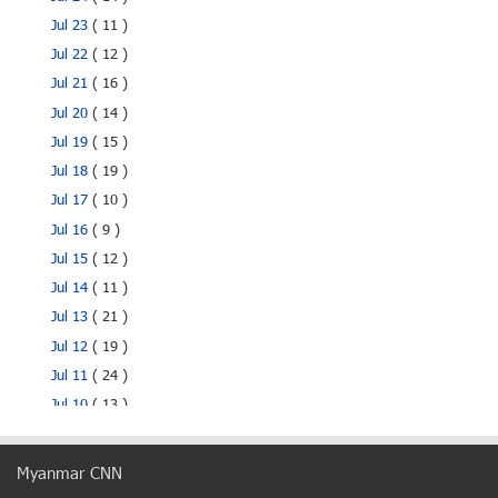
Jul 23
( 11 )
Jul 22
( 12 )
Jul 21
( 16 )
Jul 20
( 14 )
Jul 19
( 15 )
Jul 18
( 19 )
Jul 17
( 10 )
Jul 16
( 9 )
Jul 15
( 12 )
Jul 14
( 11 )
Jul 13
( 21 )
Jul 12
( 19 )
Jul 11
( 24 )
Jul 10
( 13 )
Jul 09
( 22 )
Jul 08
( 22 )
Myanmar CNN
Jul 07
( 26 )