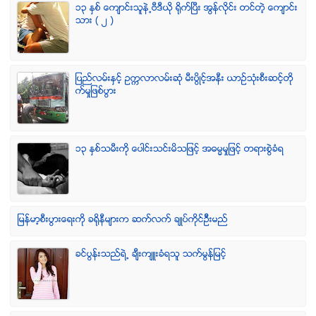
၁၃ ႏွစ္ ေက်ာင္းသူနဲ႕ဗီဒီယို ရိုက္ျပီး အြန္လိုင္း တင္တဲ့ ေက်ာင္း
သား ( ၂ )
ျပည္လမ္းႏွင့္ ဥကၠလာလမ္းဆုံ မီးပြိဳင့္အနီး ယာဥ္သုံးစီးဆင့္တို
က္မႈျဖစ္ပြား
၁၃ ႏွစ္သမီးကို ေပါင္းသင္းမိသျဖင့္ အဓမၼမႈျဖင့္ တရားစြဲခံရ
ျမန္မာ့စီးပြားေရးကို ခရိုနီမ်ားက ဆက္လက္ ခ်ဳပ္ကိုင္ဥိီးမည္
ခင္ပြန္းသည္ရဲ႕ ခ်ီးက်ဴးခံရသူ သက္မြန္ျမင့္