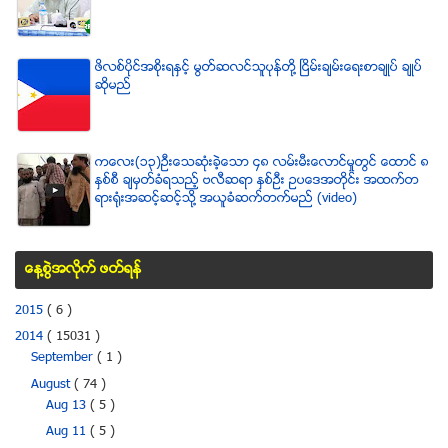
ဖိလစ္ပိုင္အစိုးရႏွင့္ မြတ္ဆလင္သူပုန္တို႔ ၿငိမ္းခ်မ္းေရးစာခ်ဳပ္ ခ်ဳပ္
ဆိုမည္
ကေလး(၁၃)ဦးေသဆံုးခဲ့ေသာ ၄၈ လမ္းမီးေလာင္မႈတြင္ ေထာင္ ၈
ႏွစ္စီ ခ်မွတ္ခံရသည့္ ဗလီဆရာ ႏွစ္ဦး ဥပေဒအတိုင္း အထက္တ
ရားရံုးအဆင့္ဆင့္သို႔ အယူခံဆက္တက္မည္ (video)
ေန႔စြဲအလိုက္ ဖတ္ရန္
2015
( 6 )
2014
( 15031 )
September
( 1 )
August
( 74 )
Aug 13
( 5 )
Aug 11
( 5 )