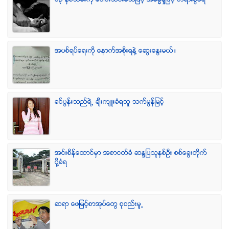
၁၃ ႏွစ္သမီးကို ေပါင္းသင္းမိသျဖင့္ အဓမၼမႈျဖင့္ တရားစြဲခံရ
အပစ္ရပ္ေရးကို ေနာက္အစိုးရနဲ႔ ေဆြးေႏြးမယ္။
ခင္ပြန္းသည္ရဲ႕ ခ်ီးက်ဴးခံရသူ သက္မြန္ျမင့္
အင္းစိန္ေထာင္မွာ အစာငတ္ခံ ဆႏၵျပသူႏွစ္ဦး စစ္ေခြးတုိက္
ပုိ႔ခံရ
ဆရာ ေဖျမင့္စာအုပ္ေတြ စုစည္းမူ႕