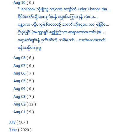
Aug 10
( 6 )
"Facebook သံုးစြဲသူ ၁ဝ,ဝဝဝ ေက်ာ္ထံ Color Change ma...
ႏိုင္ငံေတာ္သို႔ ေပးသြင္းရန္ ေရႊစင္ေႂကြးက်န္ လံုး၀မ...
မႏၲေလး ပဋိပကၡျဖစ္ေစသည့္ သတင္းကိုေငြေပးကာ ျဖန္႔ခိုင...
ဦးစိုးျမင့္ (ေမတၲာရွင္ ေရႊျပည္သာ ဆရာေတာ္ေဟာင္း)၏ ...
ေရာ့ခ္သီခ်င္းနဲ႔ ပုတီးစိပ္တဲ့ သမီးေတာ္ – လက္ေစာင္းထက္
ဖုန္းယဥ္ေက်းမႈ
Aug 08
( 6 )
Aug 07
( 6 )
Aug 06
( 7 )
Aug 05
( 5 )
Aug 04
( 6 )
Aug 03
( 7 )
Aug 02
( 12 )
Aug 01
( 9 )
July
( 567 )
June
( 2020 )