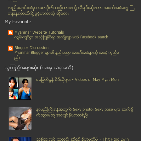
လည္ေခ်ာင္းထဲမွာ အစာပိုက္ထည့္ထားရလုိ႔ သီခ်င္းဆုိရတာ အခက္အခဲေတြ ႀ
ကံဳေနရတယ္လို႔ ဖြင့္ဟလာတဲ့ ဆုိေတး
My Favourite
Myanmar Website Tutorials
ကၽြမ္းက်င္စြာ အသုံးျပဳႏုိင္ရင္ အက်ိဳးမ်ားမယ့္ Facebook search
Blogger Discussion
Myanmar Blogger မ်ား၏ နည္းပညာ အခက္အခဲမ်ားကုိ အခမဲ့ ကူညီမ
ည္။
လူၾကည့္အမ်ားဆုံး (အစမွ ယခုအထိ)
ေမျမတ္မြန္ ဗီဒီယုိမ်ား - Vidoes of May Myat Mon
နာမည္ၾကီးရန္အတြက္ Sexy photo၊ Sexy pose မ်ား ဆက္ရို
က္သြားမည္႔ အင္ဂ်င္နီယာတစ္ဦး
သစ္ထူးလြင္ သတင္း ဆုိရင္ ဒီမွာဖတ္ပါ - Thit Htoo Lwin