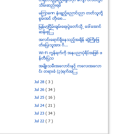
တ႐ုတ္သို႔ပို႔မည့္ေခြး၁၇၀ ေက်ာ္ ပလိပ္တြင္
သိမ္းဆည္းရမိ
မၾကာခဏ ႏံုးခ်ည့္ေညာင္းညာ တတ္သူတို႔
စြမ္းအင္ တိုးေစ...
ျမန္မာ့ျငိမ္းခ်မ္းေရးပြဲေတာ္သိုု႕ ေဒၚေအာင္
ဆန္းစုုၾ...
အလင္းေရာင္ရွိေနသည့္အခ်ိန္ ဆြဲႀကိဳးျဖ
တ္ေျပးသူအား ၀ိ...
Wi-Fi ကြန္ရက္ကုိ အႏုပညာပုံရိပ္အျဖစ္ ဖ
န္တီးျပသ
အမ်ိဳးသမီးအေလာင္းႏွင့္ ကေလးအေလာ
င္း တရားခံ (၃)ရက္အၾ...
Jul 28
( 3 )
Jul 26
( 34 )
Jul 25
( 16 )
Jul 24
( 21 )
Jul 23
( 34 )
Jul 22
( 7 )
Jul 21
( 33 )