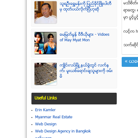
မသိစိတ္
သူရဦးေရႊမန္းကို ျပည္ခိုင္ျဖိဳးပါတီ
မွ ထုတ္ပယ္လိုက္ျပီဟုဆို
ရာေတြ၊ 
မွာ ပြင့
လင့္က h
ေမျမတ္မြန္ ဗီဒီယုိမ်ား - Vidoes
of May Myat Mon
သက္ဆုိင
« ယခင
က်ဳိင္းလပ္ၿမိဳ႕နယ္ခြဲတြင္ လက္န
က္၊ မူးယစ္ေရာင္းခ်သူမ်ားကို ဖမ္း
မိ
Useful Links
Erin Kamler
Myanmar Real Estate
Web Design
Web Design Agency in Bangkok