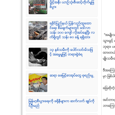
ပြိဳင့္အနီး ယာဥ္သုံးစီးဆင့္တိုက္မႈျဖ
စ္ပြား
ရခုိင္ျပည္နယ္ ျပန္လည္ထူေထာ
င္ေရး စီမံခ်က္မ်ားတြင္ ေဒၚလာ
သန္း ၁၀၀ ေက်ာ္ လုိအပ္ေနၿပီး လ
"အမ်ဳိး
က္ရွိတြင္ သန္း ၈၀ ခန္႔ ရရွိထား
သြားခြင့
ဘုရား ပရ
၁၃ ႏွစ္သမီးကို ေပါင္းသင္းမိသျဖ
ထားတယ္ .
င့္ အဓမၼမႈျဖင့္ တရားစြဲခံရ
မ်ဳိးသမီ
ဒီအေၾကာ
ဆရာ ေဖျမင့္စာအုပ္ေတြ စုစည္းမူ႕
မွာ ျဖစ္
ေျဖဆုိတ
အင္တာဗ်ဴ
ျမန္မာ့စီးပြားေရးကို ခရိုနီမ်ားက ဆက္လက္ ခ်ဳပ္ကို
င္ဥိီးမည္
ဘာေၾကာင