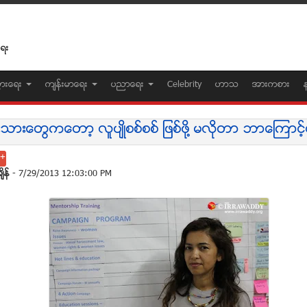
ေရး
ပြားေရး
က်န္းမာေရး
ပညာေရး
Celebrity
ဟာသ
အားကစား
ိးသားေတြကေတာ့ လူပ်ဳိစစ္စစ္ ျဖစ္ဖုိ႔ မလုိတာ ဘာေၾကာင့
်ိန္
- 7/29/2013 12:03:00 PM