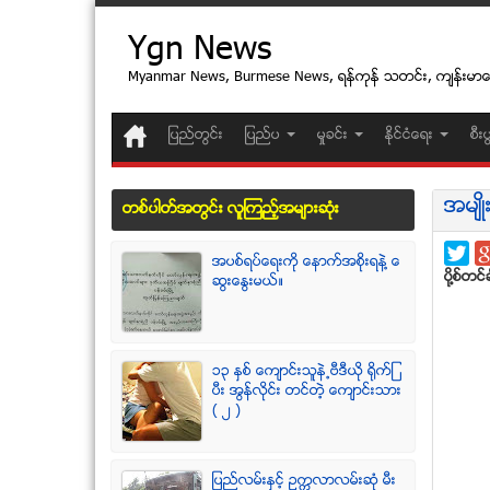
Ygn News
Myanmar News, Burmese News, ရန္ကုန္ သတင္း, က်န္းမာ
ျပည္တြင္း
ျပည္ပ
မႈခင္း
ႏုိင္ငံေရး
စီး
အမ်ဳ
တစ္ပါတ္အတြင္း လူၾကည့္အမ်ားဆံုး
အပစ္ရပ္ေရးကို ေနာက္အစိုးရနဲ႔ ေ
ပုိ႔စ္တင္ခ
ဆြးေႏြးမယ္။
၁၃ ႏွစ္ ေက်ာင္းသူနဲ႕ဗီဒီယို ရိုက္ျ
ပီး အြန္လိုင္း တင္တဲ့ ေက်ာင္းသား
( ၂ )
ျပည္လမ္းႏွင့္ ဥကၠလာလမ္းဆုံ မီး