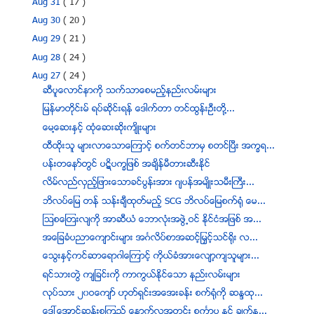
Aug 31
( 17 )
Aug 30
( 20 )
Aug 29
( 21 )
Aug 28
( 24 )
Aug 27
( 24 )
ဆီပူေလာင္နာကို သက္သာေစမည့္နည္းလမ္းမ်ား
ျမန္မာတိုင္းမ္ ရပ္ဆုိင္းရန္ ေဒါက္တာ တင္ထြန္းဦးတုိ႔...
ေမ႔ေဆးႏွင့္ ထံုေဆးဆိုးက်ိဳးမ်ား
ထီထိုးသူ မ်ားလာေသာေၾကာင့္ စက္တင္ဘာမွ စတင္ၿပီး အကၡရ...
ပန္းတေနာ္တြင္ ပဋိပကၡျဖစ္ အခ်ိန္မီတားဆီးနိုင္
လိမ္လည္လွည့္ျဖားေသာခင္ပြန္းအား ဂ်ပန္အမ်ိဳးသမီးႀကီး...
ဘိလပ္ေျမ တန္ သန္းခ်ီထုတ္မည့္ SCG ဘိလပ္ေျမစက္႐ံု ေမ...
ၾသစေၾတးလ်ကို အာဆီယံ ေဘာလုံးအဖြဲ႕ဝင္ ႏိုင္ငံအျဖစ္ အ...
အေျခခံပညာေက်ာင္းမ်ား အဂၤလိပ္စာအဆင့္ျမႇင့္သင္ရိုး လ...
ေသြးႏွင့္ကင္ဆာေရာဂါေၾကာင့္ ကိုယ္ခံအားေလ်ာ့က်သူမ်ား...
ရင္သားတြဲ က်ျခင္းကို ကာကြယ္ႏုိင္ေသာ နည္းလမ္းမ်ား
လုပ္သား ၂၀ဝေက်ာ္ ဟုတ္ရွင္းအေအးခန္း စက္႐ုံကို ဆႏၵထု...
ေဒၚေအာင္ဆန္းစုၾကည္ ေနာက္လအတြင္း စကၤာပူ ႏွင့္ ခ်က္န...