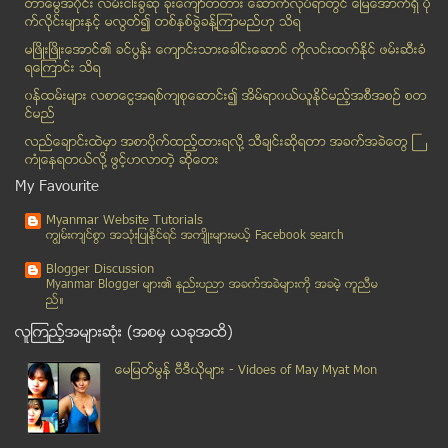
Aug 21
( 27 )
တာေမြအ၀ိုင္း လမ္းငါးခြဆံု ခံုးေက်ာ္တံတား ေဆာက္လုပ္ရာတြင္ ေျမေအာက္ရွိ ပို
က္လိုင္းမ်ားႏွင့္ မလြတ္၍ တစ္ႏွစ္ခြဲခန္႔ၾကာမည္ဟု သိရ
Aug 20
( 30 )
မၿဖိဳးၿဖိဳးေအာင္၏ ခင္ပြန္း ေက်ာင္းသားေခါင္းေဆာင္ ကိုလင္းထက္ႏိုင္ ဖမ္းဆီးခံ
Aug 19
( 29 )
ရေၾကာင္း သိရ
Aug 18
( 16 )
၀န္ထမ္းမ်ား လစာေငြအရစ္က်စုေဆာင္း၍ အိမ္ရာ၀ယ္ယူႏုိင္မည့္အစီအစဥ္ စတ
Aug 17
( 25 )
င္မည္
Aug 16
( 35 )
လည္ေခ်ာင္းထဲမွာ အစာပိုက္ထည့္ထားရလုိ႔ သီခ်င္းဆုိရတာ အခက္အခဲေတြ ႀ
ကံဳေနရတယ္လို႔ ဖြင့္ဟလာတဲ့ ဆုိေတး
Aug 15
( 28 )
My Favourite
Aug 14
( 27 )
Aug 13
( 24 )
Myanmar Website Tutorials
ကၽြမ္းက်င္စြာ အသုံးျပဳႏုိင္ရင္ အက်ိဳးမ်ားမယ့္ Facebook search
Aug 12
( 35 )
Aug 11
( 31 )
Blogger Discussion
Myanmar Blogger မ်ား၏ နည္းပညာ အခက္အခဲမ်ားကုိ အခမဲ့ ကူညီမ
Aug 10
( 44 )
ည္။
Aug 09
( 22 )
လူၾကည့္အမ်ားဆုံး (အစမွ ယခုအထိ)
Aug 08
( 51 )
ေမျမတ္မြန္ ဗီဒီယုိမ်ား - Vidoes of May Myat Mon
Aug 07
( 30 )
Aug 06
( 26 )
Aug 05
( 37 )