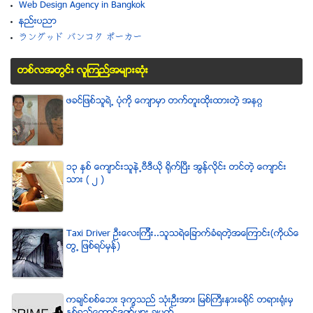
Web Design Agency in Bangkok
နည္းပညာ
ラングッド バンコク ポーカー
တစ္လအတြင္း လူၾကည္႔အမ်ားဆံုး
ဖခင္ျဖစ္သူရဲ႕ ပံုကို ေက်ာမွာ တက္တူးထိုးထားတဲ့ အနဂၢ
၁၃ ႏွစ္ ေက်ာင္းသူနဲ႕ဗီဒီယို ရိုက္ျပီး အြန္လိုင္း တင္တဲ့ ေက်ာင္း
သား ( ၂ )
Taxi Driver ဦးေလးၾကီး..သူသရဲေျခာက္ခံရတဲ့အေၾကာင္း(ကိုယ္ေ
တြ႕ ျဖစ္ရပ္မွန္)
ကခ်င္စစ္ေဘး ဒုကၡသည္ သံုးဦးအား ျမစ္ႀကီးနားခရိုင္ တရားရံုးမွ
ႏွစ္ရွည္ေထာင္ဒဏ္မ်ား ခ်မွတ္