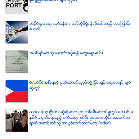
သင့္စီးပြားေရး လုပ္ငန္းက ဝဘ္ဆိုဒ္ရွိရန္လိုအပ္သည့္ အေၾကာင္း
၈ ခ်က္
အပစ္ရပ္ေရးကို ေနာက္အစိုးရနဲ႔ ေဆြးေႏြးမယ္။
ဖိလစ္ပိုင္အစိုးရႏွင့္ မြတ္ဆလင္သူပုန္တို႔ ၿငိမ္းခ်မ္းေရးစာခ်ဳပ္ ခ်ဳပ္
ဆိုမည္
ကေလး(၁၃)ဦးေသဆံုးခဲ့ေသာ ၄၈ လမ္းမီးေလာင္မႈတြင္ ေထာင္ ၈
ႏွစ္စီ ခ်မွတ္ခံရသည့္ ဗလီဆရာ ႏွစ္ဦး ဥပေဒအတိုင္း အထက္တ
ရားရံုးအဆင့္ဆင့္သို႔ အယူခံဆက္တက္မည္ (video)