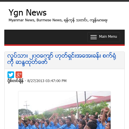
Ygn News
Myanmar News, Burmese News, ရန္ကုန္ သတင္း, က်န္းမာေရး
Main Menu
T
o
g
g
လုပ္သား ၂၀ဝေက်ာ္ ဟုတ္ရွင္းအေအးခန္း စက္႐ုံ
l
ကို ဆႏၵထုတ္ေဖာ္
e
n
a
v
ပုိ႔စ္တင္ခ်ိန္
- 8/27/2013 03:47:00 PM
i
g
a
t
i
o
n