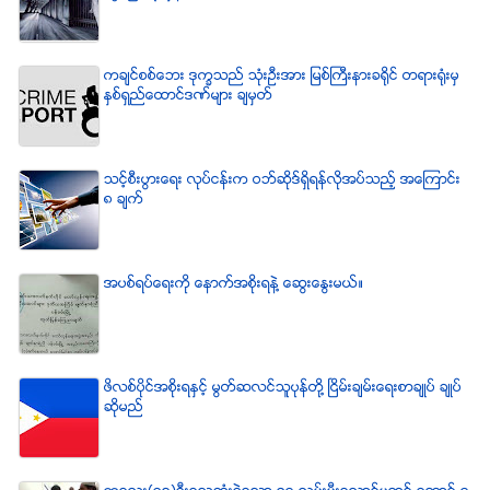
ကခ်င္စစ္ေဘး ဒုကၡသည္ သံုးဦးအား ျမစ္ႀကီးနားခရိုင္ တရားရံုးမွ
ႏွစ္ရွည္ေထာင္ဒဏ္မ်ား ခ်မွတ္
သင့္စီးပြားေရး လုပ္ငန္းက ဝဘ္ဆိုဒ္ရွိရန္လိုအပ္သည့္ အေၾကာင္း
၈ ခ်က္
အပစ္ရပ္ေရးကို ေနာက္အစိုးရနဲ႔ ေဆြးေႏြးမယ္။
ဖိလစ္ပိုင္အစိုးရႏွင့္ မြတ္ဆလင္သူပုန္တို႔ ၿငိမ္းခ်မ္းေရးစာခ်ဳပ္ ခ်ဳပ္
ဆိုမည္