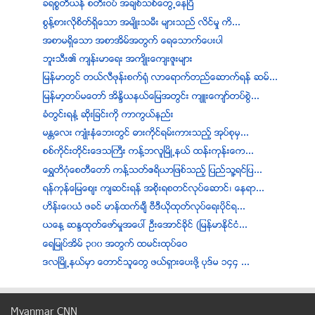
ခရစၥတီယန္ စတီးဝပ္ အခ်စ္သစ္ေတြ႕ေနၿပီ
စြန္႔စားလိုစိတ္ရွိေသာ အမ်ိဳးသမီး မ်ားသည္ လိင္မႈ ကိ...
အစာမရွိေသာ အစာအိမ္အတြက္ ေရေသာက္ေပးပါ
ဘူးသီး၏ က်န္းမာေရး အက်ိဳးေက်းဇူးမ်ား
ျမန္မာတြင္ တယ္လီဖုန္းစက္႐ုံ လာေရာက္တည္ေဆာက္ရန္ ဆမ္...
ျမန္မာ့တပ္မေတာ္ အိႏၵိယနယ္ေျမအတြင္း က်ဴးေက်ာ္တပ္စြဲ...
ခံတြင္းရနံ႔ ဆိုးျခင္းကို ကာကြယ္နည္း
မႏၲေလး က်ဳံးနံေဘးတြင္ ဓားကုိင္ရမ္းကားသည့္ အုပ္စုမွ...
စစ္ကိုင္းတိုင္းေဒသႀကီး ကန္႔ဘလူၿမိဳ႕နယ္ ထန္းကုန္းေက...
ေရႊတိဂံုေစတီေတာ္ ကန္႔သတ္ဧရိယာျဖစ္သည့္ ျပည္သူ႔ရင္ျပ...
ရန္ကုန္ေျမေစ်း က်ဆင္းရန္ အစိုးရစတင္လုပ္ေဆာင္၊ ေနရာ...
ဟိန္းေ၀ယံ ဖခင္ မာန္ထက္ခ်ီ ဗီဒီယိုထုတ္လုပ္ေရးပိုင္ရ...
ယေန႔ ဆႏၵထုတ္ေဖာ္မႈအေပၚ ဦးေအာင္ခိုင္ (ျမန္မာႏုိင္ငံ...
ေရျမဳပ္အိမ္ ၃၀၀ အတြက္ ထမင္းထုပ္ေဝ
ဒလၿမိဳ႕နယ္မွာ ေတာင္သူေတြ ဖယ္ရွားေပးဖုိ႔ ပုဒ္မ ၁၄၄ ...
ဘဂၤလားေဒ့ရွ္က ထပ္မံထြက္ေျပးလာသည့္ ဒုကၡသည္မ်ား အေရး...
မုံးထေဆး႐ုံ ဆရာဝန္မရွိ၍ လူနာေသဆုံးမႈျမင့္တက္
Myanmar CNN