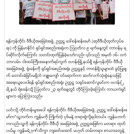
ရန္ကုန္တိုင္း ဗီဒီယိုအေျခခံအဖြဲ႕ ဥကၠ႒ ေဒၚစန္းစန္းေမာ္ (ဆုဗီဒီယိုထုတ္လုပ္ေ
ရး) ကို ျမန္မာႏိုင္ငံ ႐ုပ္ရွင္အစည္းအ႐ုံးက ၾသဂုတ္လ ၉ ရက္ေန႔တြင္ တာဝန္မွ ရ
ပ္ဆိုင္းလိုက္ေၾကာင္း သတင္းထုတ္ျပန္ခဲ့ေသာ္လည္း ၎သည္ အမွတ္ ၁၆၊ ဝကၤ
ဘာလမ္း၊ ငါးထပ္ႀကီးအေနာက္ရပ္ကြက္ ဗဟန္းၿမဳိ႕နယ္ရွိ ရန္ကုန္တိုင္း ဗီဒီယို
အေျခခံအဖြဲ႕ ႐ုံးခန္းကို ႐ုပ္ရွင္အစည္းအ႐ုံး ဥကၠ႒ႏွင့္ တာဝန္ရွိသူမ်ားထံ ခြင့္ျပဳခ်
က္ ေတာင္းခံျခင္းမရွိဘဲ က်ဴးေက်ာ္ ဝင္ေရာက္ကာ ဆက္လက္သုံးစြဲေနသျဖင့္
အေရးယူေပးပါရန္ ႐ုပ္ရွင္အစည္းအ႐ုံး ဥကၠ႒ သ႐ုပ္ေဆာင္လူမင္းက ဗဟန္းၿ
မဳိ႕နယ္ ရဲစခန္းသို႔ ၾသဂုတ္လ ၂၃ ရက္ေန႔တြင္ တိုင္ၾကားခဲ့ေၾကာင္း ကာယကံရွင္
မ်ားက ေျပာၾကားသည္။
ယင္းသို႔ တိုင္တန္းမႈအေပၚ ရန္ကုန္တိုင္း ဗီဒီယိုအေျခခံအဖြဲ႕ ဥကၠ႒ ေဒၚစန္းစန္းေ
မာ္က“သူ႔ဘက္က ကြၽန္မကို ႀကဳိက္တဲ့ ပုဒ္မနဲ႔ တရားစြဲလို႔ရပါတယ္။ ကြၽန္မဘက္
ကလည္းသူ႔ကို ရန္ကုန္တိုင္း ဗီဒီယို အေျခခံအဖြဲ႕ ဥကၠ႒အျဖစ္က မတရား ထုတ္
ပယ္မႈ၊ ကြၽန္မရဲ႕ဂုဏ္သိကၡာ က်ဆင္းေအာင္ မဟုတ္ တမ္းတရား စာသားေတြနဲ႔