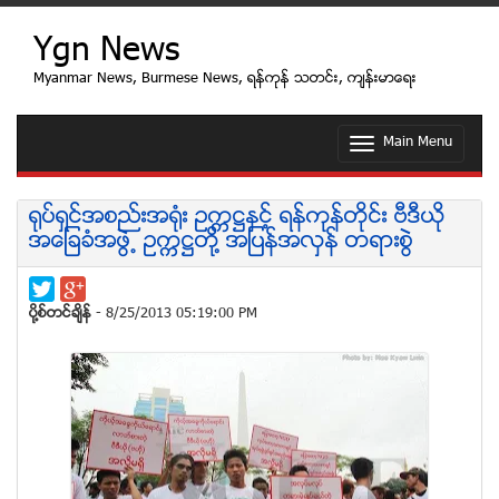
Ygn News
Myanmar News, Burmese News, ရန္ကုန္ သတင္း, က်န္းမာေရး
Main Menu
T
o
g
g
႐ုပ္ရွင္အစည္းအ႐ုံး ဥကၠ႒ႏွင့္ ရန္ကုန္တိုင္း ဗီဒီယို
l
အေျခခံအဖြဲ႕ ဥကၠ႒တို႔ အျပန္အလွန္ တရားစြဲ
e
n
a
v
ပုိ႔စ္တင္ခ်ိန္
- 8/25/2013 05:19:00 PM
i
g
a
t
i
o
n