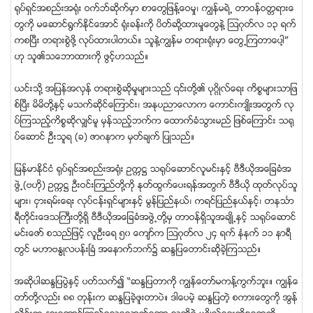
႐ုပ္ရွင္အစည္းအ႐ုံး ဝက္ဘ္ဆိုက္မွာ စာေတြျဖန္႔ေဝမႈ၊ ကြၽန္မရဲ႕ တာဝန္ဝတၱရားေ
တြကို မေဆာင္႐ြက္ႏိုင္ေအာင္ ႐ုံးခန္းကို ပိတ္ဆို႔ထားမႈေတြနဲ႔ ၾသဂုတ္လ ၁၃ ရက္
ကစၿပီး တရားစြဲဖို႔ လုပ္ထားပါတယ္။ သူနဲ႔ကြၽန္မ တရား႐ုံးမွာ ေတြ႕ၾကတာေပါ့”
ဟု သူ၏သေဘာထားကို ဖြင့္ဟသည္။
ယင္းသို႔ အျပန္အလွန္ တရားစြဲဆိုမႈမ်ားသည္ ၎တို႔၏ ပုဂၢိဳလ္ေရး ကိစၥမ်ားသာျဖ
စ္ၿပီး မိမိတို႔ႏွင့္ မသက္ဆိုင္ေၾကာင္း၊ အႏုပညာေလာက ေကာင္းက်ဳိးအတြက္ လု
ပ္ၾကသည့္ကိစၥဆိုလွ်င္မူ မွန္သည့္ဘက္က ေထာက္ခံသြားမည္ ျဖစ္ေၾကာင္း သ႐ု
ပ္ေဆာင္ ဦးသူရ (ခ) ဇာဂနာက မွတ္ခ်က္ ျပဳသည္။
ျမန္မာႏိုင္ငံ ႐ုပ္ရွင္အစည္းအ႐ုံး ဥကၠ႒ သ႐ုပ္ေဆာင္လူမင္းႏွင့္ ဗီဒီယိုအေျခခံအ
ဖြဲ႕(ဗဟို) ဥကၠ႒ ဦးဝင္းၾကည္တို႔ကို ႏုတ္ထြက္ေပးရန္အတြက္ ဗီဒီယို ထုတ္လုပ္သူ
မ်ား၊ ငွားရမ္းေရး လုပ္ငန္းရွင္မ်ားႏွင့္ မြန္ျပည္နယ္၊ ကရင္ျပည္နယ္ႏွင့္၊ တနသၤာ
ရီတိုင္းေဒသႀကီးတို႔ရွိ ဗီဒီယိုအေျခခံအဖြဲ႕တို႔မွ တာဝန္ရွိသူအခ်ဳိ႕ႏွင့္ သ႐ုပ္ေဆာင္
မင္းေဇာ္ စသည္ျဖင့္ လူဦးေရ ၅၀ ေက်ာ္က ၾသဂုတ္လ ၂၄ ရက္ နံနက္ ၁၁ နာရီ
တြင္ မဟာဗႏၶဳလပန္းၿခံ အေနာက္ဘက္၌ ဆႏၵျပေတာင္းဆိုခဲ့ၾကသည္။
အဆိုပါဆႏၵျပပြဲႏွင့္ ပတ္သက္၍ “ဆႏၵျပတာကို ကြၽန္ေတာ္မကန္႔ကြက္ဘူး။ ကြၽန္ေ
တာ္တို႔လည္း ၈၈ တုန္းက ဆႏၵျပခဲ့ဖူးတာပဲ။ ဒါေပမဲ့ ဆႏၵျပတဲ့ စကားေတြကို အြန္