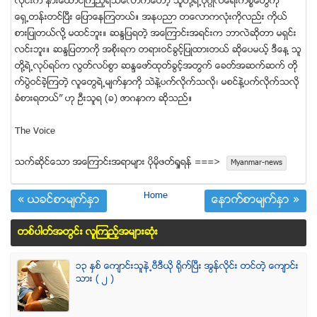
လိုင္းက နားေထာင္ၾကည့္ရသေလာက္ေတာ့ သူတို႔ရဲ႕ပုဂၢိဳလ္ေရးကိစၥေတြကို
ေရွ႕တန္းတင္ၿပီး ေျပာေနၾကတယ္။ အႏုပညာ တေလာကလုံးကိုလည္း ကိုယ္
စားျပဳတယ္လို႔ မထင္ဘူး။ ဆႏၵျပရတဲ့ အေၾကာင္းအရင္းက ဘာလဲဆိုတာ မရွင္း
လင္းဘူး။ ဆႏၵျပတာကို အစိုးရက တရားဝင္ခြင့္ျပဳထားတယ္ ဆိုေပမယ့္ ဒီေန႔ သူ
တို႔ရဲ႕လုပ္ရပ္က လြတ္လပ္စြာ ဆႏၵေဖာ္ထုတ္ခြင့္အတြက္ ေခတ္အဆက္ဆက္ တို
က္ပြဲဝင္ခဲ့ၾကတဲ့ လူေတြရဲ႕မ်က္ႏွာကို သဲနဲ႔ပက္လိုက္သလို၊ မစင္နဲ႔ပက္လိုက္သလို
ခံစားရတယ္” ဟု ဦးသူရ (ခ) ဇာဂနာက ဆိုသည္။
The Voice
သက္ဆုိင္ေသာ အေၾကာင္းအရာမ်ား ပုိမုိဖတ္ရႈရန္ ===>
Myanmar-news
Home
« ယခင္စာမ်က္ႏွာ
ေနာက္စာမ်က္ႏွာ »
တစ္ပါတ္အတြင္း လူၾကည့္အမ်ားဆံုး
၁၃ ႏွစ္ ေက်ာင္းသူနဲ႕ဗီဒီယို ရိုက္ျပီး အြန္လိုင္း တင္တဲ့ ေက်ာင္း
သား ( ၂ )