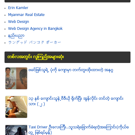
Erin Kamler
Myanmar Real Estate
Web Design
Web Design Agency in Bangkok
နည္းပညာ
ラングッド バンコク ポーカー
တစ္လအတြင္း လူၾကည္႔အမ်ားဆံုး
ဖခင္ျဖစ္သူရဲ႕ ပံုကို ေက်ာမွာ တက္တူးထိုးထားတဲ့ အနဂၢ
၁၃ ႏွစ္ ေက်ာင္းသူနဲ႕ဗီဒီယို ရိုက္ျပီး အြန္လိုင္း တင္တဲ့ ေက်ာင္း
သား ( ၂ )
Taxi Driver ဦးေလးၾကီး..သူသရဲေျခာက္ခံရတဲ့အေၾကာင္း(ကိုယ္ေ
တြ႕ ျဖစ္ရပ္မွန္)