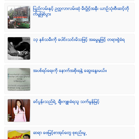
ျပည္လမ္းႏွင့္ ဥကၠလာလမ္းဆုံ မီးပြိဳင့္အနီး ယာဥ္သုံးစီးဆင့္တို
က္မႈျဖစ္ပြား
၁၃ ႏွစ္သမီးကို ေပါင္းသင္းမိသျဖင့္ အဓမၼမႈျဖင့္ တရားစြဲခံရ
အပစ္ရပ္ေရးကို ေနာက္အစိုးရနဲ႔ ေဆြးေႏြးမယ္။
ခင္ပြန္းသည္ရဲ႕ ခ်ီးက်ဴးခံရသူ သက္မြန္ျမင့္
ဆရာ ေဖျမင့္စာအုပ္ေတြ စုစည္းမူ႕