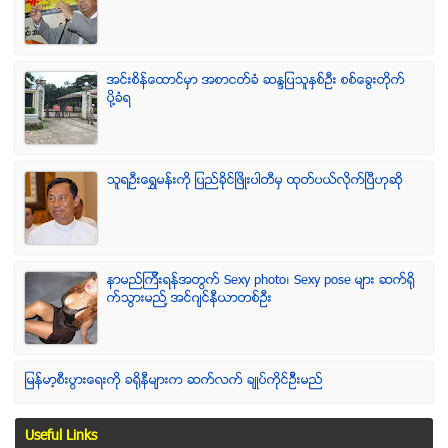
အင္းစိန္ေထာင္မွာ အစာငတ္ခံ ဆႏၵျပသူႏွစ္ဦး စစ္ေခြးတုိက္
ပုိ႔ခံရ
သူရဦးေရႊမန္းကို ျပည္ခိုင္ျဖိဳးပါတီမွ ထုတ္ပယ္လိုက္ျပီဟုဆို
နာမည္ၾကီးရန္အတြက္ Sexy photo၊ Sexy pose မ်ား ဆက္ရို
က္သြားမည္႔ အင္ဂ်င္နီယာတစ္ဦး
ျမန္မာ့စီးပြားေရးကို ခရိုနီမ်ားက ဆက္လက္ ခ်ဳပ္ကိုင္ဥိီးမည္
Useful Links