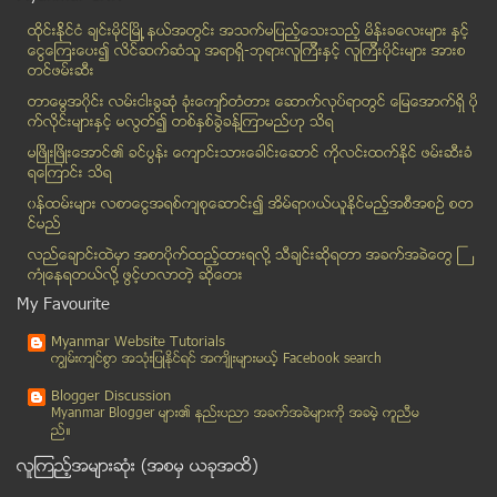
3D စကန္နာ ထြက္ျပီ
ထိုင္းနို္င္ငံ ခ်င္းမိုင္ျမိဳ ့နယ္အတြင္း အသက္မျပည့္ေသးသည့္ မိန္းခေလးမ်ား နွင့္
လူမင္းကုိ ဆႏၵျပၿပီ
ေငြေၾကးေပး၍ လိင္ဆက္ဆံသူ အရာရွိ-ဘုရားလူၾကီးနွင့္ လူၾကီးပိုင္းမ်ား အားစ
စစ္ေတြမွာ မြတ္စလင္ဒုကၡသည္ ႏွစ္ရာေက်ာ္ကုိ ေနရာျပန္လ...
တင္ဖမ္းဆီး
Facebook ေၾကာင့္ အလုပ္ မပ်က္ခ်င္ဘူးဆုိရင္
တာေမြအ၀ိုင္း လမ္းငါးခြဆံု ခံုးေက်ာ္တံတား ေဆာက္လုပ္ရာတြင္ ေျမေအာက္ရွိ ပို
က္လိုင္းမ်ားႏွင့္ မလြတ္၍ တစ္ႏွစ္ခြဲခန္႔ၾကာမည္ဟု သိရ
Aug 24
( 18 )
မၿဖိဳးၿဖိဳးေအာင္၏ ခင္ပြန္း ေက်ာင္းသားေခါင္းေဆာင္ ကိုလင္းထက္ႏိုင္ ဖမ္းဆီးခံ
Aug 23
( 34 )
ရေၾကာင္း သိရ
Aug 22
( 42 )
၀န္ထမ္းမ်ား လစာေငြအရစ္က်စုေဆာင္း၍ အိမ္ရာ၀ယ္ယူႏုိင္မည့္အစီအစဥ္ စတ
Aug 21
( 27 )
င္မည္
Aug 20
( 30 )
လည္ေခ်ာင္းထဲမွာ အစာပိုက္ထည့္ထားရလုိ႔ သီခ်င္းဆုိရတာ အခက္အခဲေတြ ႀ
ကံဳေနရတယ္လို႔ ဖြင့္ဟလာတဲ့ ဆုိေတး
Aug 19
( 29 )
My Favourite
Aug 18
( 16 )
Aug 17
( 25 )
Myanmar Website Tutorials
ကၽြမ္းက်င္စြာ အသုံးျပဳႏုိင္ရင္ အက်ိဳးမ်ားမယ့္ Facebook search
Aug 16
( 35 )
Aug 15
( 28 )
Blogger Discussion
Myanmar Blogger မ်ား၏ နည္းပညာ အခက္အခဲမ်ားကုိ အခမဲ့ ကူညီမ
Aug 14
( 27 )
ည္။
Aug 13
( 24 )
လူၾကည့္အမ်ားဆုံး (အစမွ ယခုအထိ)
Aug 12
( 35 )