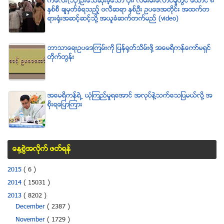
ကေလး(၁၃)ဦးေသဆံုးခဲ့ေသာ ၄၈ လမ္းမီးေလာင္မႈတြင္ ေထာင္ ၈
ႏွစ္စီ ခ်မွတ္ခံရသည့္ ဗလီဆရာ ႏွစ္ဦး ဥပေဒအတိုင္း အထက္တ
ရားရံုးအဆင့္ဆင့္သို႔ အယူခံဆက္တက္မည္ (video)
ဘာသာေရးဥပေဒၾကမ္းကို ျပန္ရုတ္သိမ္းဖို႔ အေမရိကန္ေကာ္မရွင္
တိုက္တြန္း
အေမရိကန္ရဲ႕ ယံုၾကည္မႈရေအာင္ အလုပ္နဲ႔သက္ေသျပမယ္လုိ႔ အ
စုိးရေျပာၾကား
ေန႔စြဲအလိုက္ ဖတ္ရန္
2015
( 6 )
2014
( 15031 )
2013
( 8202 )
December
( 2387 )
November
( 1729 )