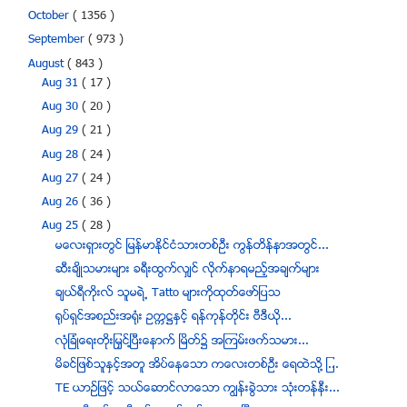
October
( 1356 )
September
( 973 )
August
( 843 )
Aug 31
( 17 )
Aug 30
( 20 )
Aug 29
( 21 )
Aug 28
( 24 )
Aug 27
( 24 )
Aug 26
( 36 )
Aug 25
( 28 )
မေလးရွားတြင္ ျမန္မာႏိုင္ငံသားတစ္ဦး ကြန္တိန္နာအတြင္...
ဆီးခ်ိဳသမားမ်ား ခရီးထြက္လွ်င္ လိုက္နာရမည့္အခ်က္မ်ား
ခ်ယ္ရီကုိးလ္ သူမရဲ႕ Tatto မ်ားကုိထုတ္ေဖာ္ျပသ
႐ုပ္ရွင္အစည္းအ႐ုံး ဥကၠ႒ႏွင့္ ရန္ကုန္တိုင္း ဗီဒီယို...
လံုျခံဳေရးတိုးျမႇင္႔ၿပီးေနာက္ ျမိတ္၌ အၾကမ္းဖက္သမား...
မိခင္ျဖစ္သူႏွင့္အတူ အိပ္ေနေသာ ကေလးတစ္ဦး ေရထဲသို႔ ျ...
TE ယာဥ္ျဖင့္ သယ္ေဆာင္လာေသာ ကြၽန္းခြဲသား သုံးတန္နီး...