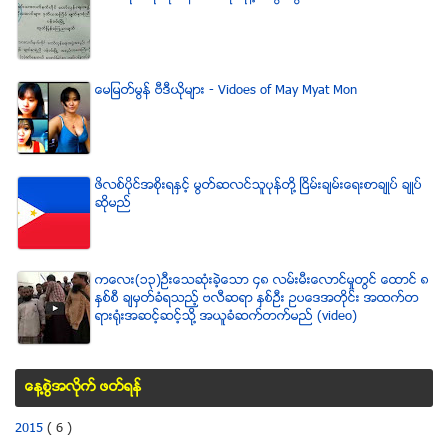
ေမျမတ္မြန္ ဗီဒီယုိမ်ား - Vidoes of May Myat Mon
ဖိလစ္ပိုင္အစိုးရႏွင့္ မြတ္ဆလင္သူပုန္တို႔ ၿငိမ္းခ်မ္းေရးစာခ်ဳပ္ ခ်ဳပ္
ဆိုမည္
ကေလး(၁၃)ဦးေသဆံုးခဲ့ေသာ ၄၈ လမ္းမီးေလာင္မႈတြင္ ေထာင္ ၈
ႏွစ္စီ ခ်မွတ္ခံရသည့္ ဗလီဆရာ ႏွစ္ဦး ဥပေဒအတိုင္း အထက္တ
ရားရံုးအဆင့္ဆင့္သို႔ အယူခံဆက္တက္မည္ (video)
ေန႔စြဲအလိုက္ ဖတ္ရန္
2015
( 6 )