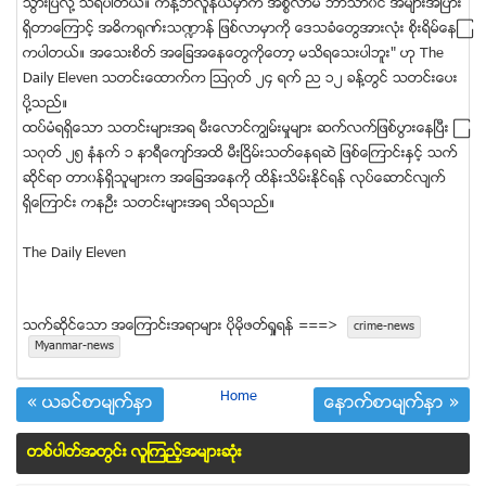
သြားၿပီလို႔ သိရပါတယ္။ ကန္႔ဘလူနယ္မွာက အစၥလာမ္ ဘာသာ၀င္ အမ်ားအျပား
ရိွတာေၾကာင့္ အဓိက႐ုဏ္းသ႑ာန္ ျဖစ္လာမွာကို ေဒသခံေတြအားလံုး စုိးရိမ္ေနၾ
ကပါတယ္။ အေသးစိတ္ အေျခအေနေတြကိုေတာ့ မသိရေသးပါဘူး" ဟု The
Daily Eleven သတင္းေထာက္က ၾသဂုတ္ ၂၄ ရက္ ည ၁၂ ခန္႔တြင္ သတင္းေပး
ပို႔သည္။
ထပ္မံရရိွေသာ သတင္းမ်ားအရ မီးေလာင္ကြၽမ္းမႈမ်ား ဆက္လက္ျဖစ္ပြားေနၿပီး ၾ
သဂုတ္ ၂၅ နံနက္ ၁ နာရီေက်ာ္အထိ မီးၿငိမ္းသတ္ေနရဆဲ ျဖစ္ေၾကာင္းႏွင့္ သက္
ဆိုင္ရာ တာ၀န္ရိွသူမ်ားက အေျခအေနကို ထိန္းသိမ္းႏိုင္ရန္ လုပ္ေဆာင္လ်က္
ရိွေၾကာင္း ကနဦး သတင္းမ်ားအရ သိရသည္။
The Daily Eleven
သက္ဆုိင္ေသာ အေၾကာင္းအရာမ်ား ပုိမုိဖတ္ရႈရန္ ===>
crime-news
Myanmar-news
Home
« ယခင္စာမ်က္ႏွာ
ေနာက္စာမ်က္ႏွာ »
တစ္ပါတ္အတြင္း လူၾကည့္အမ်ားဆံုး