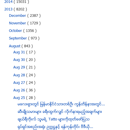
2014
( 15031 )
2013
( 8202 )
December
( 2387 )
November
( 1729 )
October
( 1356 )
September
( 973 )
August
( 843 )
Aug 31
( 17 )
Aug 30
( 20 )
Aug 29
( 21 )
Aug 28
( 24 )
Aug 27
( 24 )
Aug 26
( 36 )
Aug 25
( 28 )
မေလးရွားတြင္ ျမန္မာႏိုင္ငံသားတစ္ဦး ကြန္တိန္နာအတြင္...
ဆီးခ်ိဳသမားမ်ား ခရီးထြက္လွ်င္ လိုက္နာရမည့္အခ်က္မ်ား
ခ်ယ္ရီကုိးလ္ သူမရဲ႕ Tatto မ်ားကုိထုတ္ေဖာ္ျပသ
႐ုပ္ရွင္အစည္းအ႐ုံး ဥကၠ႒ႏွင့္ ရန္ကုန္တိုင္း ဗီဒီယို...