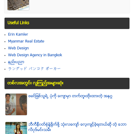
Useful Links
Erin Kamler
Myanmar Real Estate
Web Design
Web Design Agency in Bangkok
နည္းပညာ
ラングッド バンコク ポーカー
တစ္လအတြင္း လူၾကည္႔အမ်ားဆံုး
ဖခင္ျဖစ္သူရဲ႕ ပံုကို ေက်ာမွာ တက္တူးထိုးထားတဲ့ အနဂၢ
ဘီကီနီ၀တ္စံုနဲ႔႐ုိက္ဖို႔ သံုးလေက်ာ္ ေလ့က်င့္ခဲ့ရတယ္ဆို တဲ့ ေဘာ
လိ၀ုဒ္မင္းသမီး