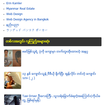
Erin Kamler
Myanmar Real Estate
Web Design
Web Design Agency in Bangkok
နည္းပညာ
ラングッド バンコク ポーカー
တစ္လအတြင္း လူၾကည္႔အမ်ားဆံုး
ဖခင္ျဖစ္သူရဲ႕ ပံုကို ေက်ာမွာ တက္တူးထိုးထားတဲ့ အနဂၢ
၁၃ ႏွစ္ ေက်ာင္းသူနဲ႕ဗီဒီယို ရိုက္ျပီး အြန္လိုင္း တင္တဲ့ ေက်ာင္း
သား ( ၂ )
Taxi Driver ဦးေလးၾကီး..သူသရဲေျခာက္ခံရတဲ့အေၾကာင္း(ကိုယ္ေ
တြ႕ ျဖစ္ရပ္မွန္)