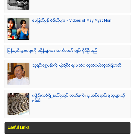
ေမျမတ္မြန္ ဗီဒီယုိမ်ား - Vidoes of May Myat Mon
ျမန္မာ့စီးပြားေရးကို ခရိုနီမ်ားက ဆက္လက္ ခ်ဳပ္ကိုင္ဥိီးမည္
သူရဦးေရႊမန္းကို ျပည္ခိုင္ျဖိဳးပါတီမွ ထုတ္ပယ္လိုက္ျပီဟုဆို
က်ဳိင္းလပ္ၿမိဳ႕နယ္ခြဲတြင္ လက္နက္၊ မူးယစ္ေရာင္းခ်သူမ်ားကို
ဖမ္းမိ
Useful Links