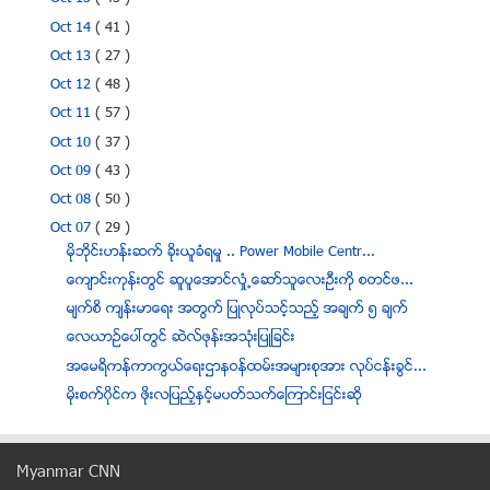
Oct 14
( 41 )
Oct 13
( 27 )
Oct 12
( 48 )
Oct 11
( 57 )
Oct 10
( 37 )
Oct 09
( 43 )
Oct 08
( 50 )
Oct 07
( 29 )
မိုဘိုင္းဟန္းဆက္ ခိုးယူခံရမႈ .. Power Mobile Centr...
ေက်ာင္းကုန္းတြင္ ဆူပူေအာင္လႈံ႕ေဆာ္သူေလးဦးကို စတင္ဖ...
မ်က္စိ က်န္းမာေရး အတြက္ ျပဳလုပ္သင့္သည့္ အခ်က္ ၅ ခ်က္
ေလယာဥ္ေပၚတြင္ ဆဲလ္ဖုန္းအသံုးျပဳျခင္း
အေမရိကန္ကာကြယ္ေရးဌာနဝန္ထမ္းအမ်ားစုအား လုပ္ငန္းခြင္...
မိုးစက္၀ိုင္က ဖိုးလျပည့္ႏွင့္မပတ္သက္ေၾကာင္းျငင္းဆို
မိုဘိုင္းဟန္းဆက္ ခိုးယူခံရမႈ .. Power Mobile Centre
အမ်ိဳးသမီးမ်ား အတြက္သာ
Myanmar CNN
အရက္စိမ္ထားတ့ဲေျမြ အသက္ျပန္ရွင္လာတယ္ဆုိတ့ဲ အေၾကာင္...