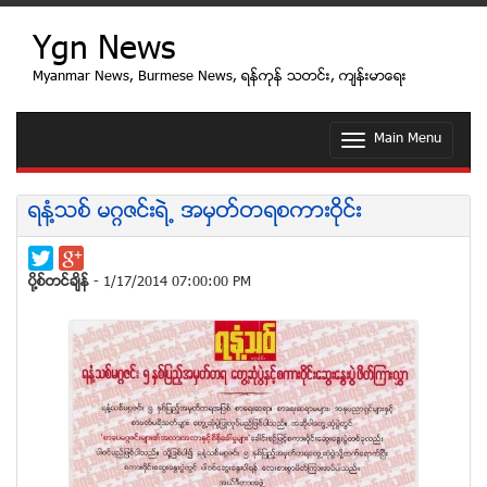
Ygn News
Myanmar News, Burmese News, ရန္ကုန္ သတင္း, က်န္းမာေရး
Main Menu
T
o
g
g
ရနံ႔သစ္ မဂၢဇင္းရဲ႕ အမွတ္တရစကားဝုိင္း
l
e
n
a
ပုိ႔စ္တင္ခ်ိန္
- 1/17/2014 07:00:00 PM
v
i
g
a
t
i
o
n