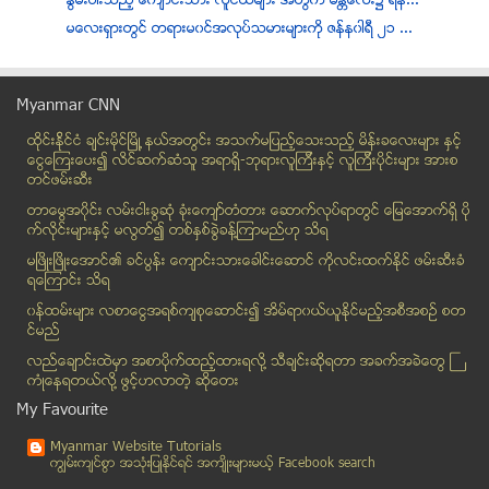
ႏြမ္းပါးသည့္ ေက်ာင္းသား လူငယ္မ်ား အတြက္ မႏၲေလး၌ ရန...
မေလးရွားတြင္ တရားမ၀င္အလုပ္သမားမ်ားကုိ ဇန္န၀ါရီ ၂၁ ...
အာရွ ယူ -၂၂ ၿပိဳင္ပြဲမွာ ျမန္မာ အုပ္စု အဆင့္က လွည္...
ဂ်ပန္က ျမန္မာႏိုင္ငံသားမ်ားကို Multiple- entry ဗီဇ...
Myanmar CNN
UWSA ဝ တပ္ဖြဲ႕၀င္တစ္ဦး တရားမ၀င္လက္နက္ကိုင္ေဆာင္ၿပ...
ထိုင္းနို္င္ငံ ခ်င္းမိုင္ျမိဳ ့နယ္အတြင္း အသက္မျပည့္ေသးသည့္ မိန္းခေလးမ်ား နွင့္
ပညာသင္ၾကားေရး မထိခိုက္ရင္ ႏိုင္ငံေရးလုပ္တာ မတားျမစ...
ေငြေၾကးေပး၍ လိင္ဆက္ဆံသူ အရာရွိ-ဘုရားလူၾကီးနွင့္ လူၾကီးပိုင္းမ်ား အားစ
ရခိုင္ပညာရည္ခၽြန္ဆုႏွင့္ ထူးျခားထူးခၽြန္ဆုေပးပြဲ ေ...
တင္ဖမ္းဆီး
အာဆီယံေဒသတြင္း စီးပြားဖြံ႔ၿဖိဳးတုိးတက္ေရး ေဆြးေႏြးမည္
တာေမြအ၀ိုင္း လမ္းငါးခြဆံု ခံုးေက်ာ္တံတား ေဆာက္လုပ္ရာတြင္ ေျမေအာက္ရွိ ပို
ဘယ္လမ္းက သြားေနသလဲ
က္လိုင္းမ်ားႏွင့္ မလြတ္၍ တစ္ႏွစ္ခြဲခန္႔ၾကာမည္ဟု သိရ
ဒုတိယအၾကိမ္ ျပည္ေတာ္ျပန္ခရီးစဥ္ (၅)
မၿဖိဳးၿဖိဳးေအာင္၏ ခင္ပြန္း ေက်ာင္းသားေခါင္းေဆာင္ ကိုလင္းထက္ႏိုင္ ဖမ္းဆီးခံ
ရေၾကာင္း သိရ
႐ိုဟင္ဂ်ာဆိုသည္႕ လူမ်ိဳးမရွိေၾကာင္း ျပန္ၾကားေရး ဒု...
၀န္ထမ္းမ်ား လစာေငြအရစ္က်စုေဆာင္း၍ အိမ္ရာ၀ယ္ယူႏုိင္မည့္အစီအစဥ္ စတ
ႏိုင္ငံေရး ပဋိပကၡေၾကာင့္ ထိုင္းႏွင့္ ျမန္မာ ဗီဇာကင...
င္မည္
ႏွစ္စဥ္အခြန္လ်ာထားခ်က္ တိုးမည္ဟုဆို
လည္ေခ်ာင္းထဲမွာ အစာပိုက္ထည့္ထားရလုိ႔ သီခ်င္းဆုိရတာ အခက္အခဲေတြ ႀ
စသံုးလံုး အၿငိမ္းစားတစ္ဦးထံမွ က်ပ္သိန္း ၉၀ ေက်ာ္ဖ...
ကံဳေနရတယ္လို႔ ဖြင့္ဟလာတဲ့ ဆုိေတး
နိုင္/က်ဥ္းမ်ားအား လႊတ္ေပးရန္မရွိေတာ့ ဟု သမၼတ၏ ေျပ...
My Favourite
သီတဂူဆရာေတာ္ ၿခံဳခိုတိုက္ခိုက္ခံရ
Myanmar Website Tutorials
၁၃၀၀ ျပည့္ အေရးေတာ္ပံု စိန္ရတု ရန္ကုန္တြင္ ခမ္းနား...
ကၽြမ္းက်င္စြာ အသုံးျပဳႏုိင္ရင္ အက်ိဳးမ်ားမယ့္ Facebook search
မုဒိန္းက်င့္ရန္ ခံခဲ့ရေသာ စတုတၳတန္း ေက်ာင္းသူ မအိအ...