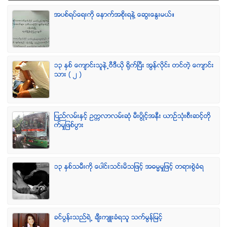
အပစ္ရပ္ေရးကို ေနာက္အစိုးရနဲ႔ ေဆြးေႏြးမယ္။
၁၃ ႏွစ္ ေက်ာင္းသူနဲ႕ဗီဒီယို ရိုက္ျပီး အြန္လိုင္း တင္တဲ့ ေက်ာင္း
သား ( ၂ )
ျပည္လမ္းႏွင့္ ဥကၠလာလမ္းဆုံ မီးပြိဳင့္အနီး ယာဥ္သုံးစီးဆင့္တို
က္မႈျဖစ္ပြား
၁၃ ႏွစ္သမီးကို ေပါင္းသင္းမိသျဖင့္ အဓမၼမႈျဖင့္ တရားစြဲခံရ
ခင္ပြန္းသည္ရဲ႕ ခ်ီးက်ဴးခံရသူ သက္မြန္ျမင့္