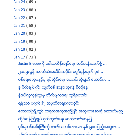
Jan 24
( 69 )
Jan 23
( 88 )
Jan 22
( 87 )
Jan 21
( 68 )
Jan 20
( 83 )
Jan 19
( 99 )
Jan 18
( 82 )
Jan 17
( 73 )
Justin Bieberကို ေဒါသထိန္းခ်ဳပ္ေရး သင္တန္းတက္ဖို႔ ...
၂ဝ၁၅လြန္ အာဆီယံအသိုင္းအဝိုင္း ေမွ်ာ္မွန္းခ်က္ ပုဂံ...
စစ္ေရးေလ့က်င့္မႈ ရပ္ဆုိင္းေရး ေတာင္းဆုိခ်က္ ေတာင္က...
ဒု ဗုိလ္ခ်ဳပ္ႀကီး ယြက္စစ္ အနားယူရန္ စီစဥ္ေန
နီေပါလူကုန္ကူးမႈ တိုက္ဖ်က္ေရး သူရဲေကာင္း
ရနံ႔သစ္ မဂၢဇင္းရဲ႕ အမွတ္တရစကားဝုိင္း
ေထာက္ၾကံ့တြင္ တရုတ္အကူအညီျဖင့္ အထူးကုေဆးရံု ေဆာက္မည္
ထုိင္း၀န္ႀကီခ်ဳပ္ ႏုတ္ထြက္ေရး ဆက္လက္ဆႏၵျပ
ပုပ္ရဟန္းမင္းႀကီးကို ကက္သလစ္ဘာသာ ႏွစ္ ၅ဝဝျပည့္အတြက...