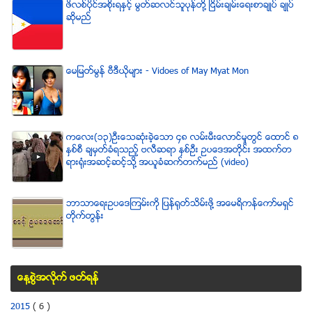
ဖိလစ္ပိုင္အစိုးရႏွင့္ မြတ္ဆလင္သူပုန္တို႔ ၿငိမ္းခ်မ္းေရးစာခ်ဳပ္ ခ်ဳပ္
ဆိုမည္
ေမျမတ္မြန္ ဗီဒီယုိမ်ား - Vidoes of May Myat Mon
ကေလး(၁၃)ဦးေသဆံုးခဲ့ေသာ ၄၈ လမ္းမီးေလာင္မႈတြင္ ေထာင္ ၈
ႏွစ္စီ ခ်မွတ္ခံရသည့္ ဗလီဆရာ ႏွစ္ဦး ဥပေဒအတိုင္း အထက္တ
ရားရံုးအဆင့္ဆင့္သို႔ အယူခံဆက္တက္မည္ (video)
ဘာသာေရးဥပေဒၾကမ္းကို ျပန္ရုတ္သိမ္းဖို႔ အေမရိကန္ေကာ္မရွင္
တိုက္တြန္း
ေန႔စြဲအလိုက္ ဖတ္ရန္
2015
( 6 )