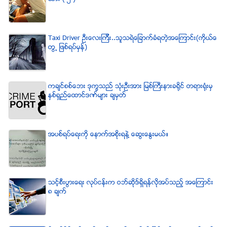
Taxi Driver ဦးေလးၾကီး..သူသရဲေျခာက္ခံရတဲ့အေၾကာင္း(ကိုယ္ေ
တြ႕ ျဖစ္ရပ္မွန္)
ကခ်င္စစ္ေဘး ဒုကၡသည္ သံုးဦးအား ျမစ္ႀကီးနားခရိုင္ တရားရံုးမွ
ႏွစ္ရွည္ေထာင္ဒဏ္မ်ား ခ်မွတ္
အပစ္ရပ္ေရးကို ေနာက္အစိုးရနဲ႔ ေဆြးေႏြးမယ္။
သင့္စီးပြားေရး လုပ္ငန္းက ဝဘ္ဆိုဒ္ရွိရန္လိုအပ္သည့္ အေၾကာင္း
၈ ခ်က္