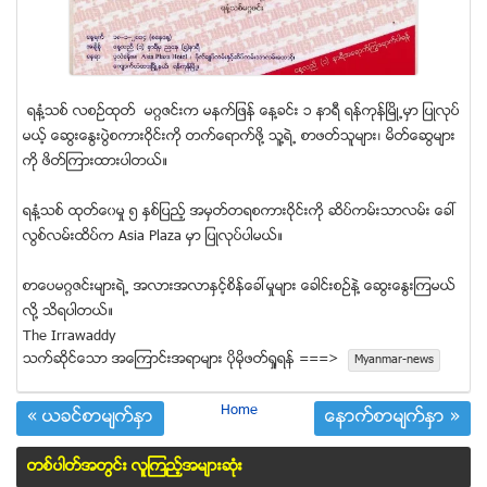
ရနံ႔သစ္ လစဥ္ထုတ္ မဂၢဇင္းက မနက္ျဖန္ ေန႔ခင္း ၁ နာရီ ရန္ကုန္ျမိဳ႕မွာ ျပဳလုပ္
မယ့္ ေဆြးေႏြးပဲြစကားဝုိင္းကုိ တက္ေရာက္ဖုိ႔ သူ႔ရဲ႕ စာဖတ္သူမ်ား၊ မိတ္ေဆြမ်ား
ကုိ ဖိတ္ၾကားထားပါတယ္။
ရနံ႔သစ္ ထုတ္ေ၀မႈ ၅ ႏွစ္ျပည့္ အမွတ္တရစကားဝုိင္းကုိ ဆိပ္ကမ္းသာလမ္း ေခၚ
လြစ္လမ္းထိပ္က Asia Plaza မွာ ျပဳလုပ္ပါမယ္။
စာေပမဂၢဇင္းမ်ားရဲ႕ အလားအလာႏွင့္စိန္ေခၚမႈမ်ား ေခါင္းစဥ္နဲ႔ ေဆြးေႏြးၾကမယ္
လုိ႔ သိရပါတယ္။
The Irrawaddy
သက္ဆုိင္ေသာ အေၾကာင္းအရာမ်ား ပုိမုိဖတ္ရႈရန္ ===>
Myanmar-news
Home
« ယခင္စာမ်က္ႏွာ
ေနာက္စာမ်က္ႏွာ »
တစ္ပါတ္အတြင္း လူၾကည့္အမ်ားဆံုး