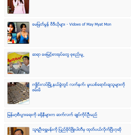
ေမျမတ္မြန္ ဗီဒီယုိမ်ား - Vidoes of May Myat Mon
ဆရာ ေဖျမင့္စာအုပ္ေတြ စုစည္းမူ႕
က်ဳိင္းလပ္ၿမိဳ႕နယ္ခြဲတြင္ လက္နက္၊ မူးယစ္ေရာင္းခ်သူမ်ားကို
ဖမ္းမိ
ျမန္မာ့စီးပြားေရးကို ခရိုနီမ်ားက ဆက္လက္ ခ်ဳပ္ကိုင္ဥိီးမည္
သူရဦးေရႊမန္းကို ျပည္ခိုင္ျဖိဳးပါတီမွ ထုတ္ပယ္လိုက္ျပီဟုဆို