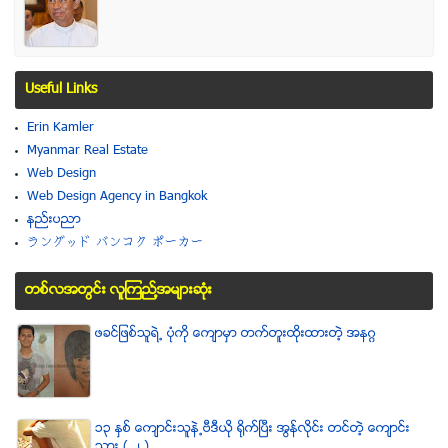
Useful Links
Erin Kamler
Myanmar Real Estate
Web Design
Web Design Agency in Bangkok
နည္းပညာ
ラングッド バンコク ポーカー
တစ္လအတြင္း လူၾကည္႔အမ်ားဆံုး
ဖခင္ျဖစ္သူရဲ႕ ပံုကို ေက်ာမွာ တက္တူးထိုးထားတဲ့ အနဂၢ
၁၃ ႏွစ္ ေက်ာင္းသူနဲ႕ဗီဒီယို ရိုက္ျပီး အြန္လိုင္း တင္တဲ့ ေက်ာင္း
သား ( ၂ )