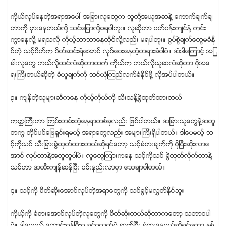
ကိုယ္လုပ္ေနတဲ့အရာအေပၚ အျခားလူေတြက သူတို႔အယူအဆနဲ႔ ေကာက္ခ်က္ခ်
တာကို မွားေနတယ္လို႔ သင္ေျပာလို႔မရပါဘူး။ လူဆိုတာ ပတ္ဝန္းက်င္နဲ႔ ကင္း
ကြာေနလို႔ မရသလို ကိုယ့္ဘာသာေနထိုင္လို႔လည္း မရပါဘူး။ စြပ္စြဲခ်က္ေတြမခံႏို
င္တဲ့ သင့္စိတ္က စိတ္ဆင္းရဲေအာင္ လုပ္ေပးေနတဲ့တရားခံပါပဲ။ အဲဒါေၾကာင့္ အျ
ခားလူေတြ ဘယ္လိုထင္လဲဆိုတာထက္ ကိုယ္က ဘယ္လိုယူဆလဲဆိုတာ ပိုအေ
ရးၾကီးတယ္ဆိုတဲ့ ခံယူခ်က္ကို သင္ယုံၾကည္လက္ခံႏိုင္ဖို႔ လိုအပ္ပါတယ္။
၃။ က်န္တဲ့သူမ်ားဆီကေန ကိုယ့္ကိုယ္ကို သီးသန္႔ခြဲထုတ္ထားတယ္
ကမာၻၾကီးဟာ ၾကမ္းတမ္းတဲ့ေနရာတစ္ခုလည္း ျဖစ္ပါတယ္။ အျခားသူေတြနဲ႔အတူ
တကြ တိုင္ပင္ေျဖရွင္းရမယ့္ အရာေတြလည္း အမ်ားၾကီးရိွပါတယ္။ ဒါေပမယ့္ သ
င့္ကိုသင္ သီးျခားခြဲထုတ္ထားတယ္ဆိုရင္ေတာ့ သင့္ခံစားခ်က္ကို ပိုျပီးဆိုးလာေ
အာင္ လုပ္တာနဲ႔အတူတူပါပဲ။ လူေတြၾကားကေန သင့္ကိုသင္ ခြဲထုတ္လိုက္တာနဲ႔
သင္ဟာ အထီးက်န္ဆန္ျပီး ဝမ္းနည္းလာမွာ ေသခ်ာပါတယ္။
၄။ သင့္ကို စိတ္ဆိုးေအာင္လုပ္တဲ့အရာေတြကို သင္ခြင့္မလႊတ္ႏိုင္ဘူး
ကိုယ့္ကို ခံစားေအာင္လုပ္တဲ့လူေတြကို စိတ္ဆိုးတယ္ဆိုတာကေတာ့ သဘာဝပါ