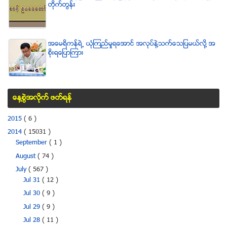
တိုက္တြန္း
အေမရိကန္ရဲ႕ ယံုၾကည္မႈရေအာင္ အလုပ္နဲ႔သက္ေသျပမယ္လုိ႔ အ
စုိးရေျပာၾကား
ေန႔စြဲအလိုက္ ဖတ္ရန္
2015
( 6 )
2014
( 15031 )
September
( 1 )
August
( 74 )
July
( 567 )
Jul 31
( 12 )
Jul 30
( 9 )
Jul 29
( 9 )
Jul 28
( 11 )