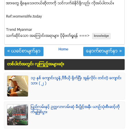
အားေတြ ရိွေနေသးတယ္ဆိုတာကို သင္လက္ခံႏိုင္ဖို႔လည္း လိုအပ္ပါတယ္။
Ref:womenslife.today
Trend Myanmar
သက္ဆုိင္ေသာ အေၾကာင္းအရာမ်ား ပုိမုိဖတ္ရႈရန္ ===>
knowledge
Home
« ယခင္စာမ်က္ႏွာ
ေနာက္စာမ်က္ႏွာ »
တစ္ပါတ္အတြင္း လူၾကည့္အမ်ားဆံုး
၁၃ ႏွစ္ ေက်ာင္းသူနဲ႕ဗီဒီယို ရိုက္ျပီး အြန္လိုင္း တင္တဲ့ ေက်ာင္း
သား ( ၂ )
ျပည္လမ္းႏွင့္ ဥကၠလာလမ္းဆုံ မီးပြိဳင့္အနီး ယာဥ္သုံးစီးဆင့္တို
က္မႈျဖစ္ပြား