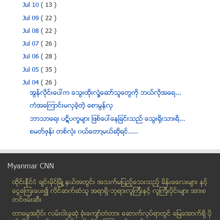
Jul 10
( 13 )
Jul 09
( 22 )
Jul 08
( 22 )
Jul 07
( 26 )
Jul 06
( 28 )
Jul 05
( 35 )
Jul 04
( 26 )
အြန္လိုင္းေပၚက ေသြးထိုးလွုံ႔ေဆာ္သူေတြကို ဘယ္လိုအေရ...
ကံအေၾကာင္းမလွခဲ့တဲ့ ေစာမြန္လွ
ဘာသာေရး ပဋိပကၡမ်ား ျဖစ္ေပၚေနျခင္းသည္ ေသြး႐ိုးသား႐ိ...
စမတ္ဖုန္း တစ္လံုး ၀ယ္ေတာ႔မယ္ဆိုရင္.....
ေအာင္ရင္ျငိမ္းရဲ႕ ရိုမန္းေဘာ့ထ္ေတြရဲ႕ ကမၻာ အေပၚ သံ...
ျမင္သမွ် … ၾကားသမွ်
Myanmar CNN
အလြယ္ဆံုးက စပါ
ထိုင္းနို္င္ငံ ခ်င္းမိုင္ျမိဳ ့နယ္အတြင္း အသက္မျပည့္ေသးသည့္ မိန္းခေလးမ်ား နွင့္
ထမင္းငတ္လို႔ေသတဲ့မသာမရွိေသာ ႏုိင္ငံေတာ္
ေငြေၾကးေပး၍ လိင္ဆက္ဆံသူ အရာရွိ-ဘုရားလူၾကီးနွင့္ လူၾကီးပိုင္းမ်ား အားစ
အရက္မူးေနေသာ တပ္မေတာ္သားတစ္ဦး၏ ရိုက္ႏွက္မႈေၾကာင့္...
တင္ဖမ္းဆီး
မႏၱေလးတိုင္းအစိုးရ သတင္းထုတ္ျပန္ခ်က္ ေ၀ဖန္စရာျဖစ္
တာေမြအ၀ိုင္း လမ္းငါးခြဆံု ခံုးေက်ာ္တံတား ေဆာက္လုပ္ရာတြင္ ေျမေအာက္ရွိ ပို