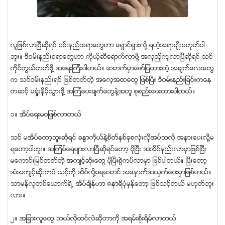
လူျဖစ္လာျပီဆိုရင္ ဝမ္းနည္းစရာေတြဟာ ေရွာင္ရွားလို႔ ရတဲ့အရာမ်ဳိးမဟုတ္ပါ
ဘူး။ ဒီဝမ္းနည္းစရာေတြဟာ ကိုယ့္ဆီေရာက္လာဖို႔ အလွည့္က်လာျပီဆိုရင္ သင္
ကိုင္တြယ္တတ္ဖို႔ အေရးၾကီးပါတယ္။ ေအာက္မွာေဖာ္ျပထားတဲ့ အခ်က္ေလးေတြ
က သင္ဝမ္းနည္းရင္ ျဖစ္တတ္တဲ့ အေလ့အထေတြ ျဖစ္ျပီး ဒီဝမ္းနည္းျခင္းကေန
တဆင့္ မရႈံးနိမ့္သြားဖို႔ အၾကံေပးခ်က္ေတြနဲ႔အတူ စုစည္းေပးထားပါတယ္။
၁။ အိပ္ေရးမဝျဖစ္လာတယ္
သင္ မအိပ္ေတာ့ဘူးဆိုရင္ ခႏၶာကိုယ္နဲ႔စိတ္ႏွစ္ခုစလုံးလိုအပ္သလို အနားေပးလို႔မ
ရေတာ့ပါဘူး။ အၾကိမ္ေရမ်ားလာျပီဆိုရင္ေတာ့ ပိုျပီး အအိပ္နည္းလာမွာျဖစ္ျပီး
မေကာင္းျမင္တတ္တဲ့ အက်င့္ဆိုးေတြ ပိုျပီးစြဲကပ္လာမွာ ျဖစ္ပါတယ္။ ျပီးေတာ့
အဲအက်င့္ဆိုးကပဲ သင့္ကို အိပ္လုိ႔မရေအာင္ အေႏွာက္အယွက္ေပးမွာျဖစ္တယ္။
သာမန္လူတစ္ေယာက္ရဲ႕ အိပ္ခ်ိန္ဟာ ၈နာရီပုံမွန္ေတာ့ ျဖစ္သင့္တယ္ မဟုတ္ဘူး
လား။
၂။ အျခားလူေတြ ဘယ္လိုထင္လဲဆိုတာကို အရမ္းစိုးရိမ္လာတယ္