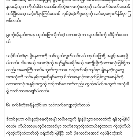
ပဲ။ ဒါေပမယ့္ ေတာင္းပန္ျပီးမွ ခြင့္မလႊတ္ပဲ ဆက္ျပီး ခံစားေနမယ္ဆိုရင္ေတာ့ နစ္
နာမယ့္သူက ကိုယ္ပါပဲ။ ေတာင္းပန္တဲ့စကားလုံးေတြကို သင္လက္ခံတတ္ေအာင္
သင္ျပီးေတာ့ သင့္ကိုနာၾကင္ေအာင္ လုပ္ခဲ့တဲ့ကိစၥေတြကို သင္ေမ့ေဖ်ာက္ႏိုင္မွာ ျ
ဖစ္တယ္။
၅။ကိုယ့္ႏႈတ္ကေန ထုတ္ေျပာလိုက္တဲ့ စကားလုံးက သူတစ္ပါးကို ထိခိုက္ေစတ
ယ္
သင့္စိတ္ထဲမွာ ရိွေနတာကို သင္လြတ္လြတ္လပ္လပ္ ထုတ္ေျပာဖို႔ အခြင့္အေရးရိွ
ပါတယ္။ ဒါေပမယ့္ အားလုံးကို ေပ်ာ္ရႊင္ေစႏုိင္မယ့္ အက်ဳိးရိွတဲ့စကားလုံးျဖစ္ဖို႔က
လည္း အေရးၾကီးတယ္မဟုတ္ဘူးလား။ သင့္ပတ္ဝန္းက်င္မွာ ရိွေနတဲ့လူေတြ
အားလုံးကို သင္မမုန္းဘူးဆိုရင္ေတာ့ စိတ္အေႏွာင့္အယွက္ျဖစ္သြားေစႏိုင္တဲ့
စကားအသုံးအႏႈန္းေတြကို သင့္တစ္ေယာက္တည္း ထြက္ေပါက္အတြက္ အသုံးမိ
ဖို႔ သတိထားေစခ်င္ပါတယ္။
၆။ ခက္ခဲတဲ့အခ်ိန္တိုင္းမွာ သင္လက္ေလ်ာ့လိုက္တယ္
ဒီတစ္ခုဟာ ဝမ္းနည္းေနတဲ့အမ်ဳိးသမီးေတြကို ရႈံးနိမ့္သြားေစတတ္တဲ့ ရန္သူျဖစ္ပါ
တယ္။ ကိုယ္ဘာမွမလုပ္ေသးခင္မွာ လက္ေလ်ာ့လိုက္တယ္ဆိုတာက ကိုယ့္ကိုယ္
ကိုတိုက္ခိုက္တတ္တဲ့ စရိတ္ဆိုးျဖစ္ျပီး သင္ ပိုေကာင္းေအာင္ လုပ္ႏုိင္တဲ့အင္