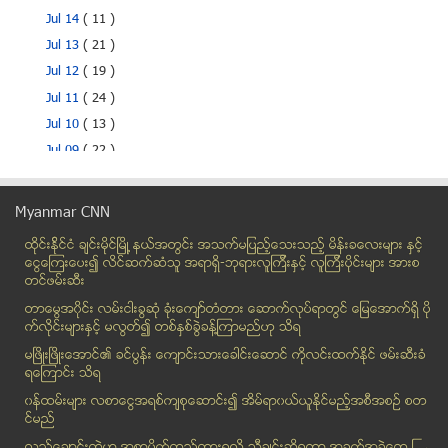
Jul 14
( 11 )
Jul 13
( 21 )
Jul 12
( 19 )
Jul 11
( 24 )
Jul 10
( 13 )
Jul 09
( 22 )
Jul 08
( 22 )
Jul 07
( 26 )
Myanmar CNN
Jul 06
( 28 )
ထိုင္းနို္င္ငံ ခ်င္းမိုင္ျမိဳ ့နယ္အတြင္း အသက္မျပည့္ေသးသည့္ မိန္းခေလးမ်ား နွင့္
Jul 05
( 35 )
ေငြေၾကးေပး၍ လိင္ဆက္ဆံသူ အရာရွိ-ဘုရားလူၾကီးနွင့္ လူၾကီးပိုင္းမ်ား အားစ
တင္ဖမ္းဆီး
Jul 04
( 26 )
Jul 03
( 31 )
တာေမြအ၀ိုင္း လမ္းငါးခြဆံု ခံုးေက်ာ္တံတား ေဆာက္လုပ္ရာတြင္ ေျမေအာက္ရွိ ပို
က္လိုင္းမ်ားႏွင့္ မလြတ္၍ တစ္ႏွစ္ခြဲခန္႔ၾကာမည္ဟု သိရ
Jul 02
( 51 )
မၿဖိဳးၿဖိဳးေအာင္၏ ခင္ပြန္း ေက်ာင္းသားေခါင္းေဆာင္ ကိုလင္းထက္ႏိုင္ ဖမ္းဆီးခံ
Jul 01
( 28 )
ရေၾကာင္း သိရ
June
( 2020 )
၀န္ထမ္းမ်ား လစာေငြအရစ္က်စုေဆာင္း၍ အိမ္ရာ၀ယ္ယူႏုိင္မည့္အစီအစဥ္ စတ
င္မည္
May
( 2703 )
လည္ေခ်ာင္းထဲမွာ အစာပိုက္ထည့္ထားရလုိ႔ သီခ်င္းဆုိရတာ အခက္အခဲေတြ ႀ