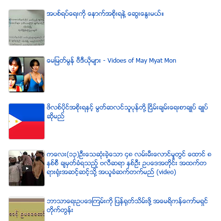
အပစ္ရပ္ေရးကို ေနာက္အစိုးရနဲ႔ ေဆြးေႏြးမယ္။
ေမျမတ္မြန္ ဗီဒီယုိမ်ား - Vidoes of May Myat Mon
ဖိလစ္ပိုင္အစိုးရႏွင့္ မြတ္ဆလင္သူပုန္တို႔ ၿငိမ္းခ်မ္းေရးစာခ်ဳပ္ ခ်ဳပ္
ဆိုမည္
ကေလး(၁၃)ဦးေသဆံုးခဲ့ေသာ ၄၈ လမ္းမီးေလာင္မႈတြင္ ေထာင္ ၈
ႏွစ္စီ ခ်မွတ္ခံရသည့္ ဗလီဆရာ ႏွစ္ဦး ဥပေဒအတိုင္း အထက္တ
ရားရံုးအဆင့္ဆင့္သို႔ အယူခံဆက္တက္မည္ (video)
ဘာသာေရးဥပေဒၾကမ္းကို ျပန္ရုတ္သိမ္းဖို႔ အေမရိကန္ေကာ္မရွင္
တိုက္တြန္း