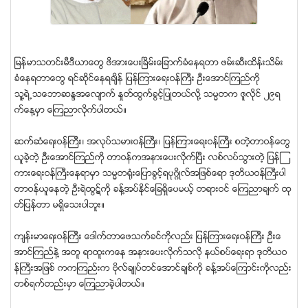
ျမန္မာသတင္းမီဒီယာေတြ ဖိအားေပးၿခိမ္းေျခာက္ခံေနရတာ ဖမ္းဆီးထိန္းသိမ္း
ခံေနရတာေတြ ရင္ဆိုင္ေနရခ်ိန္ ျပန္ၾကားေရးဝန္ႀကီး ဦးေအာင္ၾကည္ကို
သူ႔ရဲ႕သေဘာဆႏၵအေလ်ာက္ ႏႈတ္ထြက္ခြင့္ျပဳတယ္လို႔ သမၼတက ဇူလိုင္ ၂၉ရ
က္ေန႔မွာ ေၾကညာလိုက္ပါတယ္။
ဆက္ဆံေရးဝန္ႀကီး၊ အလုပ္သမားဝန္ႀကီး၊ ျပန္ၾကားေရးဝန္ႀကီး စတဲ့တာဝန္ေတြ
ယူခဲ့တဲ့ ဦးေအာင္ၾကည္ကို တာဝန္ကအနားေပးလိုက္ၿပီး လစ္လပ္သြားတဲ့ ျပန္ၾ
ကားေရးဝန္ႀကီးေနရာမွာ သမၼတ႐ံုးေျပာခြင့္ရပုဂၢိဳလ္အျဖစ္ေရာ ဒုတိယဝန္ႀကီးပါ
တာဝန္ယူေနတဲ့ ဦးရဲထြဋ္ကို ခန္႔အပ္ႏိုင္ေျခရွိေပမယ့္ တရားဝင္ ေၾကညာခ်က္ ထု
တ္ျပန္တာ မရွိေသးပါဘူး။
က်န္းမာေရးဝန္ႀကီး ေဒါက္တာေဖသက္ခင္ကိုလည္း ျပန္ၾကားေရးဝန္ႀကီး ဦးေ
အာင္ၾကည္နဲ႔ အတူ ရာထူးကေန အနားေပးလိုက္သလို နယ္စပ္ေရးရာ ဒုတိယဝ
န္ႀကီးအျဖစ္ ကကၾကည္းက ဗိုလ္ခ်ဳပ္တင္ေအာင္ခ်စ္ကို ခန္႔အပ္ေၾကာင္းကိုလည္း
တစ္ရက္တည္းမွာ ေၾကညာခဲ့ပါတယ္။