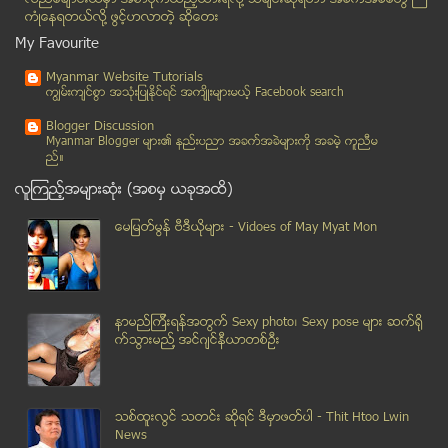
April
( 2208 )
ကံဳေနရတယ္လို႔ ဖြင့္ဟလာတဲ့ ဆုိေတး
March
( 2596 )
My Favourite
February
( 2205 )
Myanmar Website Tutorials
January
( 2657 )
ကၽြမ္းက်င္စြာ အသုံးျပဳႏုိင္ရင္ အက်ိဳးမ်ားမယ့္ Facebook search
2013
( 8202 )
Blogger Discussion
Myanmar Blogger မ်ား၏ နည္းပညာ အခက္အခဲမ်ားကုိ အခမဲ့ ကူညီမ
ည္။
လူၾကည့္အမ်ားဆုံး (အစမွ ယခုအထိ)
ေမျမတ္မြန္ ဗီဒီယုိမ်ား - Vidoes of May Myat Mon
နာမည္ၾကီးရန္အတြက္ Sexy photo၊ Sexy pose မ်ား ဆက္ရို
က္သြားမည္႔ အင္ဂ်င္နီယာတစ္ဦး
သစ္ထူးလြင္ သတင္း ဆုိရင္ ဒီမွာဖတ္ပါ - Thit Htoo Lwin
News