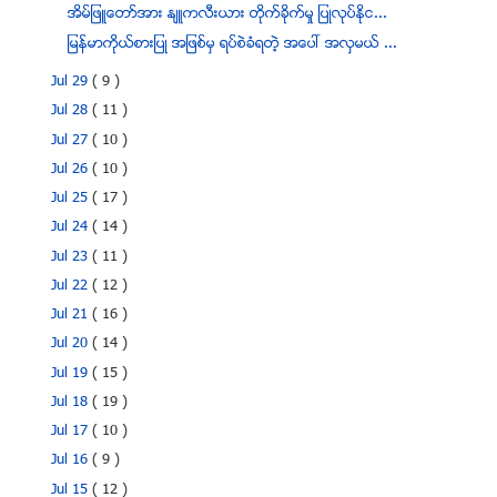
အိမ္ျဖဴေတာ္အား ႏ်ဴကလီးယား တုိက္ခုိက္မႈ ျပဳလုပ္ႏုိင...
ျမန္မာကိုယ္စားျပဳ အျဖစ္မွ ရပ္စဲခံရတဲ့ အေပၚ အလွမယ္ ...
Jul 29
( 9 )
Jul 28
( 11 )
Jul 27
( 10 )
Jul 26
( 10 )
Jul 25
( 17 )
Jul 24
( 14 )
Jul 23
( 11 )
Jul 22
( 12 )
Jul 21
( 16 )
Jul 20
( 14 )
Jul 19
( 15 )
Jul 18
( 19 )
Jul 17
( 10 )
Jul 16
( 9 )
Jul 15
( 12 )