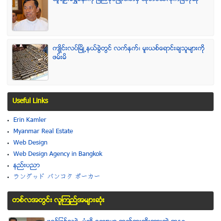
က်ဳိင္းလပ္ၿမိဳ႕နယ္ခြဲတြင္ လက္နက္၊ မူးယစ္ေရာင္းခ်သူမ်ားကို
ဖမ္းမိ
Useful Links
Erin Kamler
Myanmar Real Estate
Web Design
Web Design Agency in Bangkok
နည္းပညာ
ラングッド バンコク ポーカー
တစ္လအတြင္း လူၾကည္႔အမ်ားဆံုး