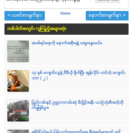
Home
« ယခင္စာမ်က္ႏွာ
ေနာက္စာမ်က္ႏွာ »
တစ္ပါတ္အတြင္း လူၾကည့္အမ်ားဆံုး
အပစ္ရပ္ေရးကို ေနာက္အစိုးရနဲ႔ ေဆြးေႏြးမယ္။
၁၃ ႏွစ္ ေက်ာင္းသူနဲ႕ဗီဒီယို ရိုက္ျပီး အြန္လိုင္း တင္တဲ့ ေက်ာင္း
သား ( ၂ )
ျပည္လမ္းႏွင့္ ဥကၠလာလမ္းဆုံ မီးပြိဳင့္အနီး ယာဥ္သုံးစီးဆင့္တို
က္မႈျဖစ္ပြား
ရခုိင္ျပည္နယ္ ျပန္လည္ထူေထာင္ေရး စီမံခ်က္မ်ားတြင္ ေဒၚ