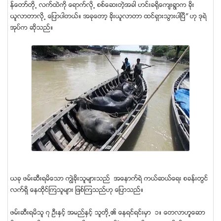
န္ေတာ္တို႕ လက္ထဲကို ေရာက္လို႕ စစ္ေဆးတဲ့အခါ ဟင္းခရိုေက်းရြာက ခိုး
ယူလာတာလုိ႕ ေျပာပါတယ္။ အခုေတာ့ ခုိးယူလာတာ ထင္ရွားသြားပါျပီ” ဟု ဒုရဲ
အုပ္က ဆိုသည္။
ယခု ဖမ္းဆီးရမိေသာ ကၽြဲခိုးသူမ်ားသည္ အေနာက္ရဲ ကယ္ဆယ္ေရး စခန္းတြင္
လက္ရွိ ေနထိုင္ၾကသူမ်ား ျဖစ္ၾကသည္ဟု ေျပာသည္။
ဖမ္းဆီးရမိသူ ၇ ဦးႏွင့္ အမည္ႏွင့္ သူတို႕၏ ေနရင္ရင္းမွာ ၁။ ေတလာဟူေဆာ