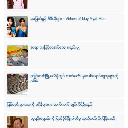
ေမျမတ္မြန္ ဗီဒီယုိမ်ား - Vidoes of May Myat Mon
ဆရာ ေဖျမင့္စာအုပ္ေတြ စုစည္းမူ႕
က်ဳိင္းလပ္ၿမိဳ႕နယ္ခြဲတြင္ လက္နက္၊ မူးယစ္ေရာင္းခ်သူမ်ားကို
ဖမ္းမိ
ျမန္မာ့စီးပြားေရးကို ခရိုနီမ်ားက ဆက္လက္ ခ်ဳပ္ကိုင္ဥိီးမည္
သူရဦးေရႊမန္းကို ျပည္ခိုင္ျဖိဳးပါတီမွ ထုတ္ပယ္လိုက္ျပီဟုဆို