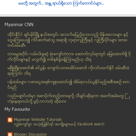
မမတုိ ့အတြက္.. အႏ ၱရာယ္ရွိေသာ ၾကက္ေတာင္ပံမ်ား..
လႊတ္ေတာ္ထဲမွာ ႏႈတ္ဆိတ္မေနေတာ့မယ့္ uniform မ်ား
ရန္ကုန္ၿမိဳ႕၏ ဒုတိယေျမာက္ တန္ဖိုးမွ်တ အိမ္ရာစီမံကိ...
Myanmar CNN
ဒုရဲအုပ္နဲ ့အဖဲြ ့ေအာင္မဂၤလာ ကား၀န္း အတြင္းမွာ ျပန...
ထိုင္းနို္င္ငံ ခ်င္းမိုင္ျမိဳ ့နယ္အတြင္း အသက္မျပည့္ေသးသည့္ မိန္းခေလးမ်ား နွင့္
iPhone 5S တြင္ လက္ေဗြ စစ္ေဆး စနစ္ ပါလာမည္
ေငြေၾကးေပး၍ လိင္ဆက္ဆံသူ အရာရွိ-ဘုရားလူၾကီးနွင့္ လူၾကီးပိုင္းမ်ား အားစ
ေစတီရွိအလွဴခံပံုးမွန္အား ခဲြ၍ အလွဴေငြခိုးယူသူအားဖမ...
တင္ဖမ္းဆီး
ေျပာင္းဖူးႏွင့္ ႏွလံုးေရာဂါ
တာေမြအ၀ိုင္း လမ္းငါးခြဆံု ခံုးေက်ာ္တံတား ေဆာက္လုပ္ရာတြင္ ေျမေအာက္ရွိ ပို
အေမ ကုိ သားျဖစ္သူမွ အဓမၼျပဳက်င့္မႈ ျဖစ္ပြား
က္လိုင္းမ်ားႏွင့္ မလြတ္၍ တစ္ႏွစ္ခြဲခန္႔ၾကာမည္ဟု သိရ
၂၀၁၅ တြင္ သမၼတ မလုပ္ဟု ဦးသိန္းစိန္ေျပာ
မၿဖိဳးၿဖိဳးေအာင္၏ ခင္ပြန္း ေက်ာင္းသားေခါင္းေဆာင္ ကိုလင္းထက္ႏိုင္ ဖမ္းဆီးခံ
ရေၾကာင္း သိရ
ေဒၚေအာင္ဆန္းစုၾကည္အား ရန္သူလို ဆက္ဆံေနမည္ ဆိုပါက မ...
၀န္ထမ္းမ်ား လစာေငြအရစ္က်စုေဆာင္း၍ အိမ္ရာ၀ယ္ယူႏုိင္မည့္အစီအစဥ္ စတ
ဗုိလ္ခ်ဳပ္က နာရင္းထတီးမယ့္ လက္ရွိလူႀကီးမ်ား
င္မည္
အာဇာနည္ေန႔ ၿသဥဆြဲခ်ိန္ တာေမြ ေစ်း ေရွ႕ ျမင္ကြင္း
လည္ေခ်ာင္းထဲမွာ အစာပိုက္ထည့္ထားရလုိ႔ သီခ်င္းဆုိရတာ အခက္အခဲေတြ ႀ
ထိုင္းဘုန္းၾကီး ၀ီရေပါကုိ ဖမ္းရန္ ထိုင္းအစုိးရက အမ...
ကံဳေနရတယ္လို႔ ဖြင့္ဟလာတဲ့ ဆုိေတး
ေဒၚေအာင္ဆန္းစုၾကည္အိမ္မွာ ျပဳလုပ္တဲ့ အာဇာနည္ေန႔ ဆြ...
My Favourite
ရန္ကုန္ၿမဳိ႔လယ္၊ ဆူးေလးမီးပြဳိင့္ အာဇာနည္ေန႔ မနက္၁...
Myanmar Website Tutorials
သားအတြက္ စည္းစိမ္ဥစၥာအေမြမခ်န္ေသာ ဂ်က္ကီခ်န္း
ကၽြမ္းက်င္စြာ အသုံးျပဳႏုိင္ရင္ အက်ိဳးမ်ားမယ့္ Facebook search
Jul 18
( 23 )
Blogger Discussion