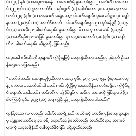
င္း (၂၇) ႏွစ္ (ဖ)အဘူကာဆန္ – အေနာက္ရဲ မူဆလင္ရြာ၊ ၂။ ေရာ္ဘီ အာေလာ
င္ (၂၂)ႏွစ္၊ (ဖ) ႏူမာလာကိန္း – ရပ္ကြက္ (၃) ေပါက္ေတာ ၃။ ေဆြေယာ့ကာေ
လာင္ (၂၇ )ႏွစ္၊ (ဖ) မာေမာက္ ေဆြေယာ့- ငါး၀က္ေခ်ာင္း မူဆလင္ရြာ၊ ၄။ ေရွာ္
နာယာ (၂၁)ႏွစ္၊ (ဖ) အာကိန္းမာလီ – ငါး၀က္ေခ်ာင္းရြာ၊ ၅။ အူစ္ပန္ဂူူနီ (၃၀)ႏွ
စ္၊ (ဖ) ကာလိဂ်ာ- ငါး၀က္ေခ်ာင္း မူဆလင္ရြာ၊ ၆။ အဘူကာေလာင္ (၄၀)ႏွစ္၊
(ဖ) အာနီရင္းဂ်ာ- ကံျပင္ မူဆလင္ရြာ၊ ၇။ ေရာ့ကာေလာင္ (၁၈)ႏွစ္၊ (ဖ) ေရာ္
ကီး- ငါး၀က္ေခ်ာင္း ဘီရြာတို႕ ျဖစ္သည္။
ယခုအခါ ဖမ္းဆီးရမိသူမ်ားကို ကၽြဲခိုးမႈျဖင့္ တရားစြဲဆိုထားသည္ဟု ဒုရဲအုပ္ ဦးသ
န္းေဌးက ေျပာသည္။
“ ဟုတ္ပါတယ္။ အေရးယူဖို႕ဆိုတာကေတာ့ ပုဒ္မ ၃၇၉ (တ) /၅၄ ခိုးမႈမသကၤာမႈ
နဲ႕ ေလာေလာဆယ္ဖမ္းပါ တယ္။ ဖမ္းလို႕ျပီးမွ အခုအခ်ိန္မွာ ဟင္းခရိုက ကၽြဲပိုင္ရွ
င္ ေရာက္လာပါတယ္။ ဟင္းခရိုက ကၽြဲပိုင္ရွင္က အဓိက တရားလို ျဖစ္သြားပါဖို႕။
ဒါေၾကာင့္ ပုဒ္မ ၃၇၉ (တ) အရ ကၽြဲခိုးမႈနဲ႕ တရားစြဲဆိုထားပါတယ္။”
လြန္ခဲ့ေသာ လကလည္း ေပါက္ေတာျမိဳ႕နယ္ ၀လမ္းႏွင့္ ၀လမ္းကုန္းေက်းရြာမ်ား
မွ ကၽြဲႏြားေကာင္ေရ ၃၀ ခန္႕ ေပ်ာက္ဆံုးခဲ့ေသာ္လည္း သက္ဆိုင္ရာမွ တရားခံ
မ်ားကို ယခုအခ်ိန္ထိ ေဖၚထုတ္ႏိုင္ျခင္း မရွိဟုသိရသည္။