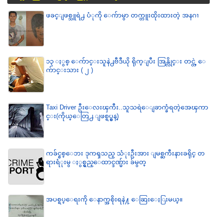
ဖခင္ျဖစ္သူရဲ႕ ပံုကို ေက်ာမွာ တက္တူးထိုးထားတဲ့ အနဂၢ
၁၃ ႏွစ္ ေက်ာင္းသူနဲ႕ဗီဒီယို ရိုက္ျပီး အြန္လိုင္း တင္တဲ့ ေ
က်ာင္းသား ( ၂ )
Taxi Driver ဦးေလးၾကီး..သူသရဲေျခာက္ခံရတဲ့အေၾကာ
င္း(ကိုယ္ေတြ႕ ျဖစ္ရပ္မွန္)
ကခ်င္စစ္ေဘး ဒုကၡသည္ သံုးဦးအား ျမစ္ႀကီးနားခရိုင္ တ
ရားရံုးမွ ႏွစ္ရွည္ေထာင္ဒဏ္မ်ား ခ်မွတ္
အပစ္ရပ္ေရးကို ေနာက္အစိုးရနဲ႔ ေဆြးေႏြးမယ္။