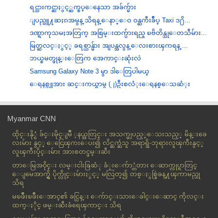
ရင္သားကင္ဆာႏွင့္ဆက္စပ္ေနေသာ အခ်က္မ်ား
ျပည္သူ႔ဆႏၵအမွန္ သိရန္ ေနာ္ေဝ ဝန္ႀကီးခ်ဳပ္ Taxi ဒ႐ိ...
ဒဏ္ရာကုသမႈအတြက္ အစြမ္းထက္ပ်ားရည္ ၿဗိတိန္သုေတသီမ်ား...
မြတ္ဆလင္ႏွင့္ ခရစ္ယာန္မ်ား အျပန္အလွန္ ေလးစားၾကရန္ ...
ဘယ္စမတ္ဖုန္းေတြက အေကာင္းဆုံးလဲ
Samsung Galaxy Note 3 မွာ ဒါေတြပါမယ္
ေရနစ္သူအား ဆင္းကယ္ရာမွ (၂)ဦးစလံုးေရနစ္ေသဆံုး
လက္မထပ္ခင္မွာ အပို်ဘ၀တုန္းက သံုးခဲ့တဲ့ ပစၥည္းေတြ အ...
က်န္းမာေရးနွင့္ ပတ္သက္ျပီး ဇက္ေၾကာတက္ျခင္း၏ အံ့ၾ
Myanmar CNN
သဖ...
အမို်းသားမ်ားလည္း သတိထားသင့္သည့္ အမို်းသမီးေရာဂါ
ထိုင္းနို္င္ငံ ခ်င္းမိုင္ျမိဳ ့နယ္အတြင္း အသက္မျပည့္ေသးသည့္ မိန္းခေ
ခ...
လးမ်ား နွင့္ ေငြေၾကးေပး၍ လိင္ဆက္ဆံသူ အရာရွိ-ဘုရားလူၾကီးနွင့္
လူၾကီးပိုင္းမ်ား အားစတင္ဖမ္းဆီး
ေက်ာင္းေရေလာင္းအိမ္သာ ေအာက္ေျခအဂၤေတၾကမ္းခ
င္းၿပိဳက်...
တာေမြအ၀ိုင္း လမ္းငါးခြဆံု ခံုးေက်ာ္တံတား ေဆာက္လုပ္ရာတြင္
ေျမေအာက္ရွိ ပိုက္လိုင္းမ်ားႏွင့္ မလြတ္၍ တစ္ႏွစ္ခြဲခန္႔ၾကာမည္ဟု
ဖုန္းကတ္ ေပ်ာက္ဆံုးသူမ်ားကို စည္းကမ္းသစ္မ်ား တိုးျ...
သိရ
လက္သည္း မ်ားႏွင့္ က်န္းမာေရး
မၿဖိဳးၿဖိဳးေအာင္၏ ခင္ပြန္း ေက်ာင္းသားေခါင္းေဆာင္ ကိုလင္း
ၿဗိတိန္မိန္းကေလး ၂ ဦးကုိ မြတ္ဆလင္ တရားေဟာဆရာက အက္
ထက္ႏိုင္ ဖမ္းဆီးခံရေၾကာင္း သိရ
ဆ...