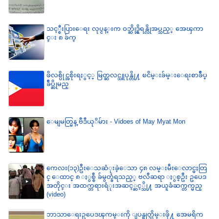
သင့္စီးပြားေရး လုပ္ငန္းက ဝဘ္ဆိုဒ္ရွိရန္လိုအပ္သည့္ အေၾကာ
င္း ၈ ခ်က္
ဖိလစ္ပိုင္အစိုးရႏွင့္ မြတ္ဆလင္သူပုန္တို႔ ၿငိမ္းခ်မ္းေရးစာခ်ဳပ္
ခ်ဳပ္ဆိုမည္
ေမျမတ္မြန္ ဗီဒီယုိမ်ား - Vidoes of May Myat Mon
ကေလး(၁၃)ဦးေသဆံုးခဲ့ေသာ ၄၈ လမ္းမီးေလာင္မႈတြ
င္ ေထာင္ ၈ ႏွစ္စီ ခ်မွတ္ခံရသည့္ ဗလီဆရာ ႏွစ္ဦး ဥပေဒ
အတိုင္း အထက္တရားရံုးအဆင့္ဆင့္သို႔ အယူခံဆက္တက္မည္
(video)
ဘာသာေရးဥပေဒၾကမ္းကို ျပန္ရုတ္သိမ္းဖို႔ အေမရိက