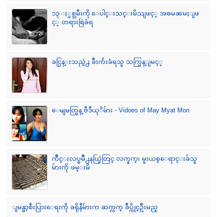
၁၃ ႏွစ္သမီးကို ေပါင္းသင္းမိသျဖင့္ အဓမၼမႈျဖ
င့္ တရားစြဲခံရ
ခင္ပြန္းသည္ရဲ႕ ခ်ီးက်ဴးခံရသူ သက္မြန္ျမင့္
ေမျမတ္မြန္ ဗီဒီယုိမ်ား - Vidoes of May Myat Mon
က်ဳိင္းလပ္ၿမိဳ႕နယ္ခြဲတြင္ လက္နက္၊ မူးယစ္ေရာင္းခ်သူ
မ်ားကို ဖမ္းမိ
ျမန္မာ့စီးပြားေရးကို ခရိုနီမ်ားက ဆက္လက္ ခ်ဳပ္ကိုင္ဥိီးမည္