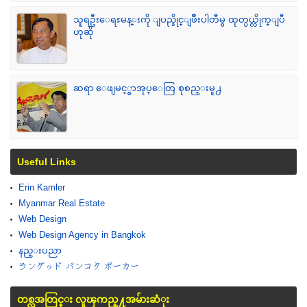
သူရဦးေရႊမန္းကို ျပည္ခိုင္ျဖိဳးပါတီမွ ထုတ္ပယ္လိုက္ျပီ
ဟုဆို
ဆရာ ေဖျမင့္စာအုပ္ေတြ စုစည္းမူ႕
Useful Links
Erin Kamler
Myanmar Real Estate
Web Design
Web Design Agency in Bangkok
နည္းပညာ
ラングッド バンコク ポーカー
တစ္လအတြင္း လူၾကည္႔အမ်ားဆံုး