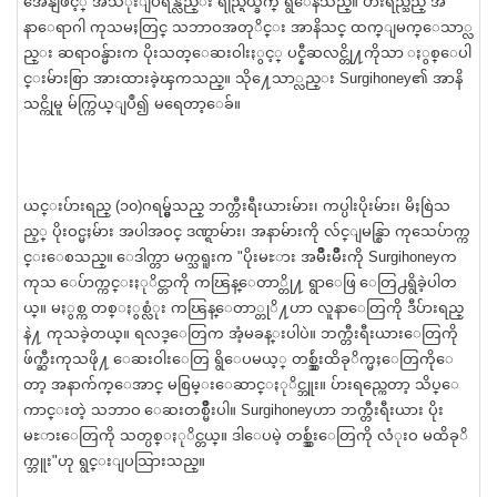
အေနျဖင့္ အသံုးျပဳရန္လည္း ရည္ရြယ္ခ်က္ ရွိေနသည္။ ပ်ားရည္သည္ အ
နာေရာဂါ ကုသမႈတြင္ သဘာဝအတုိင္း အာနိသင္ ထက္ျမက္ေသာ္လ
ည္း ဆရာဝန္မ်ားက ပိုးသတ္ေဆးဝါးႏွင့္ ပင္နီဆလင္တို႔ကိုသာ ႏွစ္ေပါ
င္းမ်ားစြာ အားထားခဲ့ၾကသည္။ သို႔ေသာ္လည္း Surgihoney၏ အာနိ
သင္ကိုမူ မ်က္ကြယ္ျပဳ၍ မရေတာ့ေခ်။
ယင္းပ်ားရည္ (၁၀)ဂရမ္မွ်သည္ ဘက္တီးရီးယားမ်ား၊ ကပ္ပါးပိုးမ်ား၊ မိႈစြဲသ
ည့္ ပိုးဝင္မႈမ်ား အပါအဝင္ ဒဏ္ရာမ်ား၊ အနာမ်ားကို လ်င္ျမန္စြာ ကုသေပ်ာက္က
င္းေစသည္။ ေဒါက္တာ မက္သရူးက "ပိုးမႊား အမ်ိဳးမ်ိဳးကို Surgihoneyက
ကုသ ေပ်ာက္ကင္းႏုိင္တာကို ကၽြန္ေတာ္တို႔ ရွာေဖြ ေတြ႕ရွိခဲ့ပါတ
ယ္။ မႏွစ္က တစ္ႏွစ္လံုး ကၽြန္ေတာ္တုိ႔ဟာ လူနာေတြကို ဒီပ်ားရည္
နဲ႔ ကုသခဲ့တယ္။ ရလဒ္ေတြက အံ့မခန္းပါပဲ။ ဘက္တီးရီးယားေတြကို
ဖ်က္ဆီးကုသဖို႔ ေဆးဝါးေတြ ရွိေပမယ့္ တစ္သွ်ဴးထိခုိက္မႈေတြကိုေ
တာ့ အနာက်က္ေအာင္ မစြမ္းေဆာင္ႏုိင္ဘူး။ ပ်ားရည္ကေတာ့ သိပ္ေ
ကာင္းတဲ့ သဘာဝ ေဆးတစ္မ်ိဳးပါ။ Surgihoneyဟာ ဘက္တီးရီးယား ပိုး
မႊားေတြကို သတ္ပစ္ႏုိင္တယ္။ ဒါေပမဲ့ တစ္သွ်ဴးေတြကို လံုးဝ မထိခုိ
က္ဘူး"ဟု ရွင္းျပသြားသည္။