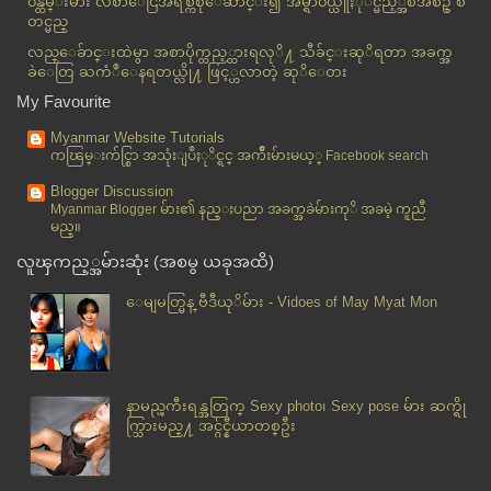
၀န္ထမ္းမ်ား လစာေငြအရစ္က်စုေဆာင္း၍ အိမ္ရာ၀ယ္ယူႏုိင္မည့္အစီအစဥ္ စ
စပ်စ္သီးမွ ကုသေပးေသာ ေရာဂါမ်ား
တင္မည္
Samsung စမတ္လက္ပတ္နာရီ တီထြင္ေနၿပီဟုဆုိ
လည္ေခ်ာင္းထဲမွာ အစာပိုက္ထည့္ထားရလုိ႔ သီခ်င္းဆုိရတာ အခက္အ
ကရင္လူငယ္ အမ်ိဳးသားတစ္ဦးသည္ မိမိကိုယ္မိမိ ဆြဲႀကိဳး...
ခဲေတြ ႀကံဳေနရတယ္လို႔ ဖြင့္ဟလာတဲ့ ဆုိေတး
ငါးမန္းတစ္ေကာင္၏ ဝမ္းဗိုက္အတြင္းမွ ေပါင္ ၂ဝဝ အေလး
My Favourite
ခ...
Myanmar Website Tutorials
၂၀၁၄ မယ္စၾက၀ဠာၿပိဳင္ပဲြ ျမန္မာ၀င္ၿပိဳင္မည္
ကၽြမ္းက်င္စြာ အသုံးျပဳႏုိင္ရင္ အက်ိဳးမ်ားမယ့္ Facebook search
အိႏ္ၵိယ၌ မိသားစု၀င္ ဆင္တစ္ေကာင္ ရထားတုိက္၍ ေသဆုံးခ...
Blogger Discussion
သားအိမ္ကင္ဆာကို ေခြးျဖင့္ အနံ႔ခံခိုင္းၿပီး သိႏိုင္...
Myanmar Blogger မ်ား၏ နည္းပညာ အခက္အခဲမ်ားကုိ အခမဲ့ ကူညီ
မည္။
Aug 12
( 35 )
လူၾကည့္အမ်ားဆုံး (အစမွ ယခုအထိ)
Aug 11
( 31 )
Aug 10
( 44 )
ေမျမတ္မြန္ ဗီဒီယုိမ်ား - Vidoes of May Myat Mon
Aug 09
( 22 )
Aug 08
( 51 )
Aug 07
( 30 )
နာမည္ၾကီးရန္အတြက္ Sexy photo၊ Sexy pose မ်ား ဆက္ရို
Aug 06
( 26 )
က္သြားမည္႔ အင္ဂ်င္နီယာတစ္ဦး
Aug 05
( 37 )
Aug 02
( 29 )