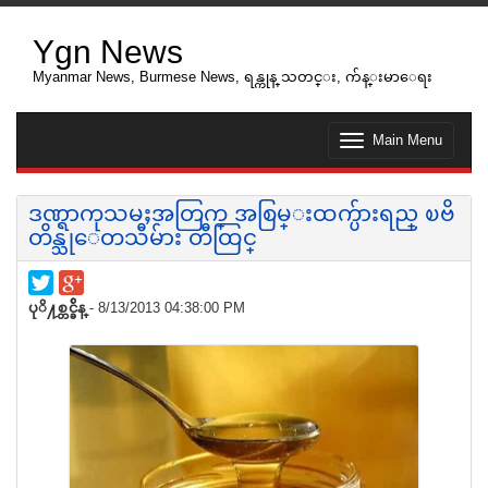
Ygn News
Myanmar News, Burmese News, ရန္ကုန္ သတင္း, က်န္းမာေရး
Main Menu
T
o
g
g
ဒဏ္ရာကုသမႈအတြက္ အစြမ္းထက္ပ်ားရည္ ၿဗိ
l
တိန္သုေတသီမ်ား တီထြင္
e
n
a
v
ပုိ႔စ္တင္ခ်ိန္
- 8/13/2013 04:38:00 PM
i
g
a
t
i
o
n