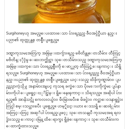
Surgihoneyဟု အမည္ေပးထားေသာ ပ်ားရည္သည္ ဇီဝအင္ဂ်င္နီယာ နည္း
ပညာ၏ ထုတ္ကုန္သစ္ တစ္မ်ိဳးျဖစ္သည္။
ဒဏ္ရာကုသမႈအတြက္ အစြမ္းထက္ပ်ားရည္ ၿဗိတိန္သုေတသီမ်ား တီထြင္
ၿဗိတိန္ႏိုင္ငံမွ ေဆးဘက္ဆိုင္ရာ သုေတသီမ်ားသည္ ဒဏ္ရာကုသမႈအတြက္
အစြမ္းထက္ေသာ ပ်ားရည္တစ္မ်ိဳးကို ေဖာ္ထုတ္ တီထြင္ခဲ့ေၾကာင္း သိရွိ
ရသည္။ Surgihoneyဟု အမည္ေပးထားေသာ ပ်ားရည္သည္ ဇီဝအင္ဂ်င္နီယာ
နည္းပညာ၏ ထုတ္ကုန္သစ္ တစ္မ်ိဳးျဖစ္သည္။ ယင္းသည္ ထိခိုက္ဒဏ္ရာမ်ား၊ ျပ
ည္တည္နာကဲ့သို႔ အနာမ်ားအျပင္ ကုသရ ခက္ခဲေသာ ပိုးမႊားကိုက္ခဲမႈ ျပႆနာ
မ်ားကိုပါ ေျဖရွင္းႏုိင္စြမ္း ရွိေနေၾကာင္း သိရသည္။ အဆိုပါ ပ်ား
ရည္၏ အာနိသင္ကို ကေလးငယ္မ်ား၊ မီးဖြားၿပီးစ မိခင္မ်ား၊ ကင္ဆာေဝဒနာရွင္မ်ား
တြင္ပါ စမ္းသပ္ထားၿပီး ျဖစ္သည္။ ဟမ့္ရိႈႈင္းယား ေဒသရွိ ေဆးရံုမ်ား
အတြင္းတြင္ အဆုိပါ ပ်ားရည္ျဖင့္ သုေတသနျပဳ ကုသမႈအရ ရလ
ဒ္မ်ားသည္ ေကာင္းမြန္ ထိေရာက္မႈ ရွိခဲ့ေၾကာင္း သုေတသီမ်ားက
ေထာက္ခံထားသည္။