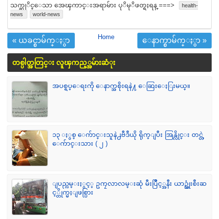
သက္ဆုိင္ေသာ အေၾကာင္းအရာမ်ား ပုိမုိဖတ္ရႈရန္ ===>
health-
news
world-news
Home
« ယခင္စာမ်က္ႏွာ
ေနာက္စာမ်က္ႏွာ »
တစ္ပါတ္အတြင္း လူၾကည့္အမ်ားဆံုး
အပစ္ရပ္ေရးကို ေနာက္အစိုးရနဲ႔ ေဆြးေႏြးမယ္။
၁၃ ႏွစ္ ေက်ာင္းသူနဲ႕ဗီဒီယို ရိုက္ျပီး အြန္လိုင္း တင္တဲ့
ေက်ာင္းသား ( ၂ )
ျပည္လမ္းႏွင့္ ဥကၠလာလမ္းဆုံ မီးပြိဳင့္အနီး ယာဥ္သုံးစီးဆ
င့္တိုက္မႈျဖစ္ပြား