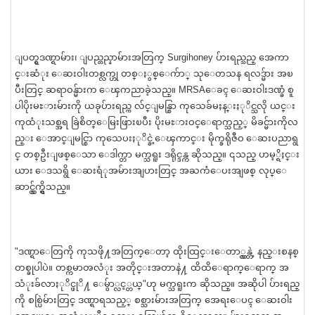
ျပတ္ရွဒဏ္ရာမ်ား၊ ျပည္တည္နာမ်ားအတြက္ Surgihoney ပ်ားရည္သည္ အေကာ
င္းဆံုး ေဆးဝါးတစ္လက္ဟု တစ္ႏွစ္ေက်ာ္ သုေတသန ရလဒ္မ်ား အၿ
ပီးတြင္ ဆရာဝန္မ်ားက ေၾကညာခဲ့သည္။ MRSAေခၚ ေဆးဝါးဒဏ္ခံ စူ
ပါပိုးမႊားမ်ားကို ယခုပ်ားရည္က လ်င္ျမန္စြာ ကုသေခ်မႈန္းႏုိင္သလို ယင္း
ကုထံုးသစ္အရ ခြဲစိတ္ေမြးဖြားၿပီး ပိုးမႊားဝင္ေရာက္သည့္ မိခင္မ်ားကိုလ
ည္း ေအာင္ျမင္စြာ ကုသေပးႏုိင္ခဲ့ေၾကာင္း မိုက္ခရိုဇီဝ ေဆးပညာရွ
င္ တစ္ဦးျဖစ္ေသာ ေဒါက္တာ မက္သရူး ဒရိုင္ဒန္က ဆိုသည္။ ၎သည္ ဟမ့္ရိႈင္း
ယား ေဒသရွိ ေဆးရံုအမ်ားအျပားတြင္ အႀကံေပးအျဖစ္ လုပ္ေ
ဆာင္လွ်က္ရွိသည္။
"ဒဏ္ရာေတြကို ကုသဖို႔အတြက္ေတာ့ ထိုးထြင္းေတာ္လွန္တဲ့ နည္းစနစ္
တစ္ခုပါပဲ။ တစ္ကမာၻလံုး အတိုင္းအတာနဲ႔ ထိထိေရာက္ေရာက္ အ
သံုးခ်လာႏုိင္ဖုိ႔ ေမွ်ာ္လင့္တယ္"ဟု မက္သရူးက ဆိုသည္။ အဆိုပါ ပ်ားရည္
ကို စစ္ပြဲမ်ားတြင္ ဒဏ္ရာရသည့္ စစ္သားမ်ားအတြက္ အေရးေပၚ ေဆးဝါး