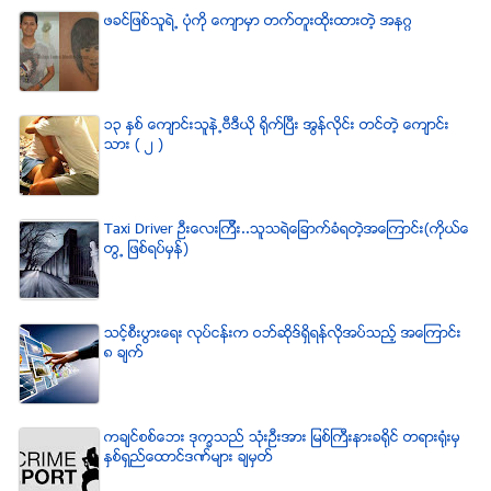
ဖခင္ျဖစ္သူရဲ႕ ပံုကို ေက်ာမွာ တက္တူးထိုးထားတဲ့ အနဂၢ
၁၃ ႏွစ္ ေက်ာင္းသူနဲ႕ဗီဒီယို ရိုက္ျပီး အြန္လိုင္း တင္တဲ့ ေက်ာင္း
သား ( ၂ )
Taxi Driver ဦးေလးၾကီး..သူသရဲေျခာက္ခံရတဲ့အေၾကာင္း(ကိုယ္ေ
တြ႕ ျဖစ္ရပ္မွန္)
သင့္စီးပြားေရး လုပ္ငန္းက ဝဘ္ဆိုဒ္ရွိရန္လိုအပ္သည့္ အေၾကာင္း
၈ ခ်က္
ကခ်င္စစ္ေဘး ဒုကၡသည္ သံုးဦးအား ျမစ္ႀကီးနားခရိုင္ တရားရံုးမွ
ႏွစ္ရွည္ေထာင္ဒဏ္မ်ား ခ်မွတ္