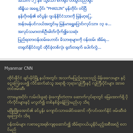
အသက္ ၁၂ ႏွစ္ သုိ႔ေသာ္ စက္ရုပ္ တီထြင္ပညာရွင္
အိႏိၵယ အေရွ ႔ပိုင္း “PHAILIN” မုန္တိုင္း ဝင္ၿပီ
နန္း၀ုိးဖန္၏ ခင္ပြန္း ဂ်ပန္ႏုိင္ငံသားကုိ ျမန္မာ့ေျ...
အန္ဒမန္ပင္လယ္အတြင္းမွ ျမန္မာေရႊေျပာင္းလုပ္သား ၁၃ ေ...
အလုပ္သမားတစ္ဦးဓါတ္လိုက္၍ေသဆံုး
ျပည္ရထားဝန္ထမ္းေဟာင္း မိသားစုမ်ားကို ဝန္ထမ္း အိမ္ရ...
တ႐ုတ္ႏိုင္ငံတြင္ ထုိင္ခံုတစ္လံုး ႐ုတ္တရက္ ေပါက္ကြဲ...
ဗိုက္ေခါက္ထူဗိုက္ပူ သူမ်ားအတြက္
MNL Cup 2013 ခ်န္ပီယံဆုဖလား ကေမာၻဇ အသင္း ပထမဆံုး ဆ...
Myanmar CNN
ဗုံးေပါက္ကြဲမႈေၾကာင့္ ခ်မ္းေျမ့ တည္းခိုခန္းတြင္ တည...
ထိုင္းနို္င္ငံ ခ်င္းမိုင္ျမိဳ ့နယ္အတြင္း အသက္မျပည့္ေသးသည့္ မိန္းခေလးမ်ား နွင့္
မိုးစက္၀ိုင္ႏွင့္ပတ္သက္၍ အျငင္းပြားမႈမ်ား ထပ္မံထြက...
ေငြေၾကးေပး၍ လိင္ဆက္ဆံသူ အရာရွိ-ဘုရားလူၾကီးနွင့္ လူၾကီးပိုင္းမ်ား အားစ
ျမန္မာေရခ်ိဳငါးပိ ေကာလာဟလႏွင့္ပတ္သက္၍ ငါးပိ၊ငါးေျခ...
တင္ဖမ္းဆီး
ဇင္ ဘာေဘြနိုင္ငံတြင္ အမ်ိဳးသမီးမ်ားက အမ်ိဳးသားမ်ား...
တာေမြအ၀ိုင္း လမ္းငါးခြဆံု ခံုးေက်ာ္တံတား ေဆာက္လုပ္ရာတြင္ ေျမေအာက္ရွိ ပို
အင္တာနက္သံုးစြဲသူမ်ားအားလံုး သိထားရေတာ့မယ့္ ဆယ္သြယ...
က္လိုင္းမ်ားႏွင့္ မလြတ္၍ တစ္ႏွစ္ခြဲခန္႔ၾကာမည္ဟု သိရ
လႊတ္ေတာ္၌ ေမးခြန္းေမးျမန္းမႈမ်ားကို ေျဖၾကားရာတြင္ ...
မၿဖိဳးၿဖိဳးေအာင္၏ ခင္ပြန္း ေက်ာင္းသားေခါင္းေဆာင္ ကိုလင္းထက္ႏိုင္ ဖမ္းဆီးခံ
ရေၾကာင္း သိရ
Isoflavones ပဲပုပ္ေဆး
၀န္ထမ္းမ်ား လစာေငြအရစ္က်စုေဆာင္း၍ အိမ္ရာ၀ယ္ယူႏုိင္မည့္အစီအစဥ္ စတ
Colorectal cancer အူမၾကီး ကင္ဆာ
င္မည္