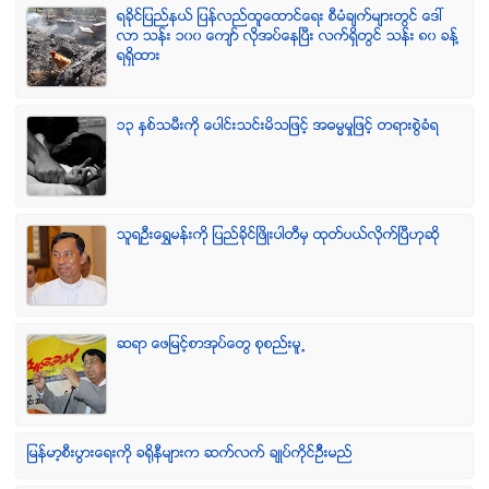
ရခုိင္ျပည္နယ္ ျပန္လည္ထူေထာင္ေရး စီမံခ်က္မ်ားတြင္ ေဒၚ
လာ သန္း ၁၀၀ ေက်ာ္ လုိအပ္ေနၿပီး လက္ရွိတြင္ သန္း ၈၀ ခန္႔
ရရွိထား
၁၃ ႏွစ္သမီးကို ေပါင္းသင္းမိသျဖင့္ အဓမၼမႈျဖင့္ တရားစြဲခံရ
သူရဦးေရႊမန္းကို ျပည္ခိုင္ျဖိဳးပါတီမွ ထုတ္ပယ္လိုက္ျပီဟုဆို
ဆရာ ေဖျမင့္စာအုပ္ေတြ စုစည္းမူ႕
ျမန္မာ့စီးပြားေရးကို ခရိုနီမ်ားက ဆက္လက္ ခ်ဳပ္ကိုင္ဥိီးမည္