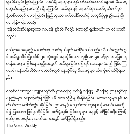
ရွားခိုင္းျခင္း ျဖစ္ေၾကာင္း၊ လက္ရွိ ေနသူမ်ားတြင္ ဝန္ထမ္းေဟာင္းမ်ား၏ မိသားစု
မဟုတ္သည္မ်ားလည္း ရွိ ေၾကာင္း၊ ဖယ္ရွားရန္ ေနာက္ဆုံး သတ္မွတ္ရက္မွာ
ႏို႔တစ္စာတြင္ မပါေၾကာင္း ျပည္ဘူတာ စက္ေခါင္းစက္႐ုံ အလုပ္႐ုံမွဴး ဦးသန္းဦး
က ေျပာၾကားသည္။
“ဝန္ထမ္းအိမ္ရာဆိုတာ လုပ္ငန္းခြင္ထဲ ရွိစဥ္ပဲ ခံစားခြင့္ ရွိပါတယ္” ဟု ၎ကဆို
သည္။
ဖယ္ရွားေပးရမည့္ ေနာက္ဆုံး သတ္မွတ္ရက္ မပါရွိေသာ္လည္း သီတင္းကြၽတ္တြ
င္ ဖယ္ရွားခိုင္းၿပီး အိမ္ ၂၁ လုံးတြင္ ေနထိုင္ေသာ လူဦးေရ ၅၀ ခန္႔မွာ အေျခခံ လူ
တန္းစားမ်ား ျဖစ္ေနသည့္အတြက္ ဖယ္ရွားျခင္း မျပဳရန္ အသနားခံမည္ ျဖစ္ေၾ
ကာင္း ဝန္ထမ္းအိမ္ရာ ေဟာင္းတြင္ ေနထိုင္သူ မိသားစုမ်ားထံမွ စံုစမ္းသိရွိရသ
ည္။
စက္႐ုံဝင္းအတြင္း က်ဴးေက်ာ္တဲမ်ားေၾကာင့္ စက္႐ုံ လုံၿခံဳမႈ မရွိသျဖင့္ ဌာနဆိုင္ရာ
ပစၥည္းမ်ား ေပ်ာက္ဆုံးႏိုင္ျခင္း၊ မီးေဘးလုံၿခံဳမႈ စိုးရိမ္ရျခင္း၊ မသမာသူမ်ားႏွင့္ ဆ
က္စပ္ကာ ေပါက္ကြဲေစႏိုင္ျခင္း၊ ဥပေဒႏွင့္ မလြတ္ကင္းသူမ်ား ခိုေအာင္း ေနထို
င္၍ ျပႆနာ ျဖစ္ပြားႏိုင္ျခင္း၊ စက္႐ုံတြင္း ျပင္ပလူမ်ား ေနခြင့္ မရွိျခင္းတို႔ေၾကာင့္
ဖယ္ရွားေပးရန္ဟု သတိေပးစာတြင္ ေဖာ္ျပပါရွိသည္။
The Voice Weekly