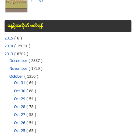
ေန႔စြဲအလိုက္ ဖတ္ရန္
2015
( 6 )
2014
( 15031 )
2013
( 8202 )
December
( 2387 )
November
( 1729 )
October
( 1356 )
Oct 31
( 64 )
Oct 30
( 68 )
Oct 29
( 54 )
Oct 28
( 78 )
Oct 27
( 58 )
Oct 26
( 54 )
Oct 25
( 65 )