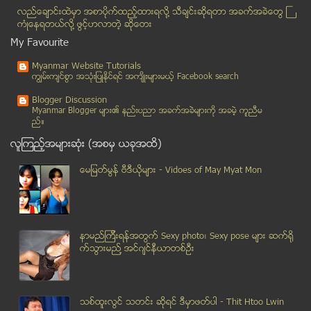
ထိုင္း-ျမန္မာ ဆက္ဆံေရးနဲ႔ ျမန္မာ့ ေစာင္း
လည္ေခ်ာင္းထဲမွာ အစာပိုက္ထည့္ထားရလုိ႔ သီခ်င္းဆုိရတာ အခက္အခဲေတြ ႀ
ကြမ္းမစားၾကေစခ်င္
ကံဳေနရတယ္လို႔ ဖြင့္ဟလာတဲ့ ဆုိေတး
လယ္သမား အခြင့္အေရးဥပေဒ သမၼတ လက္မွတ္ေရးထုိးျပဌာန္း
My Favourite
ရန္ကုန္-ျပည္လမ္း၊ ေစာ္ဘြားႀကီးကုန္းကားမွတ္တိုင္တြင...
Myanmar Website Tutorials
အုိဘားမားမိသားစုႏွင့္ မာလာလာ ေတြ႕ဆုံ
ကၽြမ္းက်င္စြာ အသုံးျပဳႏုိင္ရင္ အက်ိဳးမ်ားမယ့္ Facebook search
Oct 12
( 48 )
Blogger Discussion
Myanmar Blogger မ်ား၏ နည္းပညာ အခက္အခဲမ်ားကုိ အခမဲ့ ကူညီမ
Oct 11
( 57 )
ည္။
Oct 10
( 37 )
လူၾကည့္အမ်ားဆုံး (အစမွ ယခုအထိ)
Oct 09
( 43 )
ေမျမတ္မြန္ ဗီဒီယုိမ်ား - Vidoes of May Myat Mon
Oct 08
( 50 )
Oct 07
( 29 )
Oct 06
( 18 )
Oct 05
( 14 )
နာမည္ၾကီးရန္အတြက္ Sexy photo၊ Sexy pose မ်ား ဆက္ရို
Oct 04
( 33 )
က္သြားမည္႔ အင္ဂ်င္နီယာတစ္ဦး
Oct 03
( 31 )
Oct 02
( 46 )
Oct 01
( 40 )
သစ္ထူးလြင္ သတင္း ဆုိရင္ ဒီမွာဖတ္ပါ - Thit Htoo Lwin