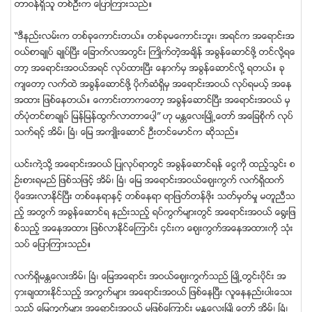
တာဝန္ရွိသူ တစ္ဦးက ေျပာၾကားသည္။
“ဒီနည္းလမ္းက တစ္ခုေကာင္းတယ္။ တစ္ခုမေကာင္းဘူး၊ အရင္က အေရာင္းအ
ဝယ္စာခ်ဳပ္ ခ်ဳပ္ၿပီး ေျခာက္လအတြင္း ႀကဳိက္တဲ့အခ်ိန္ အခြန္ေဆာင္ဖို႔ တင္လို႔ရေ
တာ့ အေရာင္းအဝယ္အရင္ လုပ္ထားၿပီး ေနာက္မွ အခြန္ေဆာင္လို႔ ရတယ္။ ခု
က်ေတာ့ လက္ထဲ အခြန္ေဆာင္ဖို႔ ပိုက္ဆံရွိမွ အေရာင္းအဝယ္ လုပ္ရမယ့္ အေန
အထား ျဖစ္ေနတယ္။ ေကာင္းတာကေတာ့ အခြန္ေဆာင္ၿပီး အေရာင္းအဝယ္ မွ
တ္ပုံတင္စာခ်ဳပ္ ျမန္ျမန္ထြက္လာတာေပါ့” ဟု မႏၲေလးၿမဳိ႕ေတာ္ အေျခစိုက္ လုပ္
သက္ရင့္ အိမ္၊ ၿခံ၊ ေျမ အက်ဳိးေဆာင္ ဦးတင္ေမာင္က ဆိုသည္။
ယင္းကဲ႔သို႔ အေရာင္းအဝယ္ ျပဳလုပ္ရာတြင္ အခြန္ေဆာင္ရန္ ေငြကို ထည့္သြင္း စ
ဥ္းစားရမည္ ျဖစ္သျဖင့္ အိမ္၊ ၿခံ၊ ေျမ အေရာင္းအဝယ္ေဈးကြက္ လက္ရွိထက္
ပိုေအးလာႏိုင္ၿပီး တစ္ေနရာႏွင့္ တစ္ေနရာ ရာျဖတ္တန္ဖိုး သတ္မွတ္မႈ မတူညီသ
ည့္ အတြက္ အခြန္ေဆာင္ရ နည္းသည့္ ရပ္ကြက္မ်ားတြင္ အေရာင္းအဝယ္ ေ႐ြးျဖ
စ္သည့္ အေနအထား ျဖစ္လာႏိုင္ေၾကာင္း ၄င္းက ေဈးကြက္အေနအထားကို သုံး
သပ္ ေျပာၾကားသည္။
လက္ရွိမႏၲေလးအိမ္၊ ၿခံ၊ ေျမအေရာင္း အဝယ္ေဈးကြက္သည္ ၿမဳိ႕တြင္းပိုင္း အ
ငွားခ်ထားႏိုင္သည့္ အကြက္မ်ား အေရာင္းအဝယ္ ျဖစ္ေနၿပီး လူေနနည္းပါးေသး
သည့္ ေျမကြက္မ်ား အေရာင္းအဝယ္ မျဖစ္ေၾကာင္း မႏၲေလးၿမဳိ႕ေတာ္ အိမ္၊ ၿခံ၊