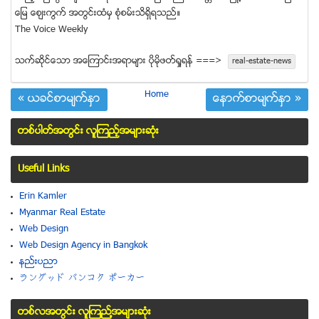
ေျမ ေဈးကြက္ အတြင္းထံမွ စုံစမ္းသိရွိရသည္။
The Voice Weekly
သက္ဆုိင္ေသာ အေၾကာင္းအရာမ်ား ပုိမုိဖတ္ရႈရန္ ===>
real-estate-news
Home
« ယခင္စာမ်က္ႏွာ
ေနာက္စာမ်က္ႏွာ »
တစ္ပါတ္အတြင္း လူၾကည့္အမ်ားဆံုး
Useful Links
Erin Kamler
Myanmar Real Estate
Web Design
Web Design Agency in Bangkok
နည္းပညာ
ラングッド バンコク ポーカー
တစ္လအတြင္း လူၾကည္႔အမ်ားဆံုး