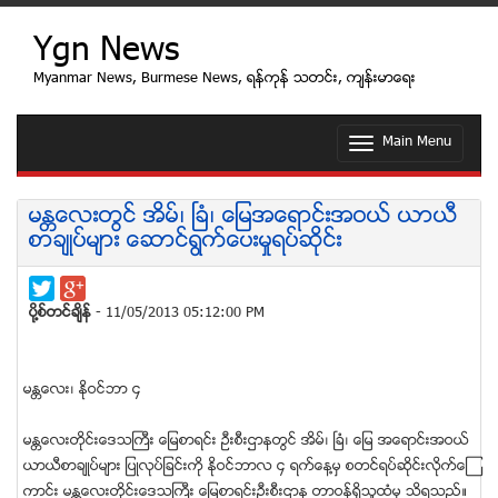
Ygn News
Myanmar News, Burmese News, ရန္ကုန္ သတင္း, က်န္းမာေရး
Main Menu
T
o
g
g
မႏၲေလးတြင္ အိမ္၊ ၿခံ၊ ေျမအေရာင္းအဝယ္ ယာယီ
l
စာခ်ဳပ္မ်ား ေဆာင္ရြက္ေပးမႈရပ္ဆိုင္း
e
n
a
v
ပုိ႔စ္တင္ခ်ိန္
- 11/05/2013 05:12:00 PM
i
g
a
t
မႏၲေလး၊ ႏိုဝင္ဘာ ၄
i
o
မႏၲေလးတိုင္းေဒသႀကီး ေျမစာရင္း ဦးစီးဌာနတြင္ အိမ္၊ ၿခံ၊ ေျမ အေရာင္းအဝယ္
n
ယာယီစာခ်ဳပ္မ်ား ျပဳလုပ္ျခင္းကို ႏိုဝင္ဘာလ ၄ ရက္ေန႔မွ စတင္ရပ္ဆိုင္းလိုက္ေၾ
ကာင္း မႏၲေလးတိုင္းေဒသႀကီး ေျမစာရင္းဦးစီးဌာန တာဝန္ရွိသူထံမွ သိရသည္။