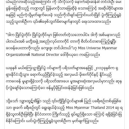
ယ္မည္လားဆုိသည့္အေၾကာင္း ကို သိလုိသလုိ ေနာက္ဆုံးဆန္ခါ တင္ငါးဦး ေမး
ခြန္းေျဖဆုိသည့္ က႑တြင္ ျမန္မာလုိသာေျဖဆုိခဲ့ ေသာေၾကာင့္ အဆုိပါဒုိင္မ်ားအ
ေနျဖင့္ မည္ကဲ့သုိ႔မွတ္ခ်က္ေပးခဲ့ သည္ကိုသိခ်င္ေၾကာင္းယင္းၿပိဳင္ ပြဲကုိၾကည့္႐ႈခဲ့
သည့္သူတစ္ဦးက ၎၏ေဖ့စ္ဘြတ္ခ္စာမ်က္ႏွာတြင္ ေရးသားထားသည္။
‘‘ဒါက ၿပိဳင္ပြဲတုိင္း ၿပိဳင္ပြဲတုိင္းမွာ ျဖစ္တတ္တဲ့သေဘာပါပဲ။ ဒါကို အစ္မနားလည္
ပါတယ္။အစ္ မတုိ႔အဖြဲ႕အစည္းလုပ္တာကုိင္ တာကို စိတ္၀င္တစားၾကည့္႐ႈၿပီး
ေ၀ဖန္ေပးတာကိုလည္း ေက်းဇူး တင္ပါတယ္’’ဟု Miss Universe Myanmar
Organization၏ National Director ေဒၚစုိးယုေ၀ ကေျပာသည္။
ယခုႏွစ္ မယ္စၾက၀ဠာၿပိဳင္ပြဲ ၀င္မ်ားကို ပရိသတ္မ်ာအေနျဖင့္ ၂၀၁၃ခုႏွစ္က ႐ု
ရွားႏုိင္ငံသုိ႔သြား ေရာက္ယွဥ္ၿပိဳင္ခဲ့သည့္ အလွမယ္ မုိးစက္၀ုိင္ႏွင့္ ႏႈိင္းယွဥ္
ကာေ၀ဖန္ မႈမ်ားရွိခဲ့သလို ပရိသတ္အားေပး မႈအမ်ားဆုံးအလွမယ္မွာလည္း ဆုႏွ
င့္လြဲေခ်ာ္ခဲ့ေသာေၾကာင့္ေ၀ ဖန္မႈပုိမုိျပင္းထန္ခဲ့ျခင္းျဖစ္သည္။
သုိ႔ေသာ္ သွ်ားထြဋ္အိႁႏၵာ သည္ ၎တုိ႔ၿပိဳင္ပြဲ၀င္မ်ား၏ ျပည္ ပခရီးစဥ္တစ္ခုျဖစ္ေ
သာ ဖူးခက္ ခရီးစဥ္တြင္ ေရြးခ်ယ္ခဲ့သည့္ Miss Myanmar Thailand 2014 ဆု ရ
ရွိခဲ့သူတစ္ဦးျဖစ္ၿပီး ႏုိင္ငံတကာ ႀကိဳက္သည့္ ႐ုပ္ရည္ရွိေသာ ေၾကာင့္ ရရွိခဲ့ျခင္းျဖ
စ္ႏုိင္ေၾကာင္း ယင္းပြဲကိုၾကည့္႐ႈခဲ့သူတစ္ဦးက မွတ္ခ်က္ျပဳသည္။