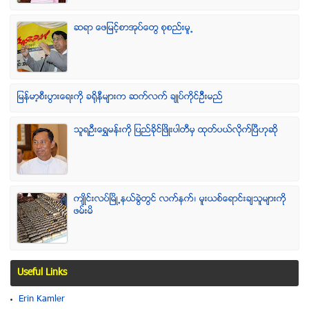
ဆရာ ေဖျမင့္စာအုပ္ေတြ စုစည္းမူ႕
ျမန္မာ့စီးပြားေရးကို ခရိုနီမ်ားက ဆက္လက္ ခ်ဳပ္ကိုင္ဥိီးမည္
သူရဦးေရႊမန္းကို ျပည္ခိုင္ျဖိဳးပါတီမွ ထုတ္ပယ္လိုက္ျပီဟုဆို
က်ဳိင္းလပ္ၿမိဳ႕နယ္ခြဲတြင္ လက္နက္၊ မူးယစ္ေရာင္းခ်သူမ်ားကို
ဖမ္းမိ
Useful Links
Erin Kamler