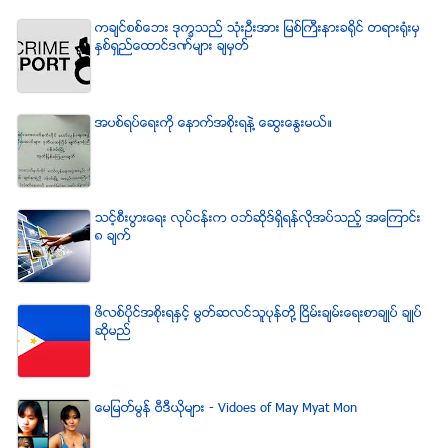
ကခ်င္စစ္ေဘး ဒုကၡသည္ သံုးဦးအား ျမစ္ႀကီးနားခရိုင္ တရားရံုးမွ
ႏွစ္ရွည္ေထာင္ဒဏ္မ်ား ခ်မွတ္
အပစ္ရပ္ေရးကို ေနာက္အစိုးရနဲ႔ ေဆြးေႏြးမယ္။
သင့္စီးပြားေရး လုပ္ငန္းက ဝဘ္ဆိုဒ္ရွိရန္လိုအပ္သည့္ အေၾကာင္း
၈ ခ်က္
ဖိလစ္ပိုင္အစိုးရႏွင့္ မြတ္ဆလင္သူပုန္တို႔ ၿငိမ္းခ်မ္းေရးစာခ်ဳပ္ ခ်ဳပ္
ဆိုမည္
ေမျမတ္မြန္ ဗီဒီယုိမ်ား - Vidoes of May Myat Mon