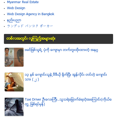
Myanmar Real Estate
Web Design
Web Design Agency in Bangkok
နည္းပညာ
ラングッド バンコク ポーカー
တစ္လအတြင္း လူၾကည္႔အမ်ားဆံုး
ဖခင္ျဖစ္သူရဲ႕ ပံုကို ေက်ာမွာ တက္တူးထိုးထားတဲ့ အနဂၢ
၁၃ ႏွစ္ ေက်ာင္းသူနဲ႕ဗီဒီယို ရိုက္ျပီး အြန္လိုင္း တင္တဲ့ ေက်ာင္း
သား ( ၂ )
Taxi Driver ဦးေလးၾကီး..သူသရဲေျခာက္ခံရတဲ့အေၾကာင္း(ကိုယ္ေ
တြ႕ ျဖစ္ရပ္မွန္)