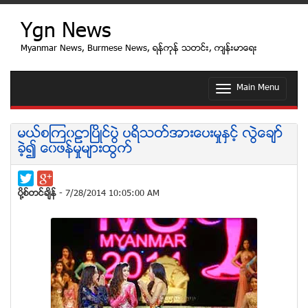
Ygn News
Myanmar News, Burmese News, ရန္ကုန္ သတင္း, က်န္းမာေရး
Main Menu
T
o
g
g
မယ္စၾက၀ဠာၿပိဳင္ပြဲ ပရိသတ္အားေပးမႈႏွင့္ လြဲေခ်ာ္
l
ခဲ့၍ ေ၀ဖန္မႈမ်ားထြက္
e
n
a
v
ပုိ႔စ္တင္ခ်ိန္
- 7/28/2014 10:05:00 AM
i
g
a
t
i
o
n