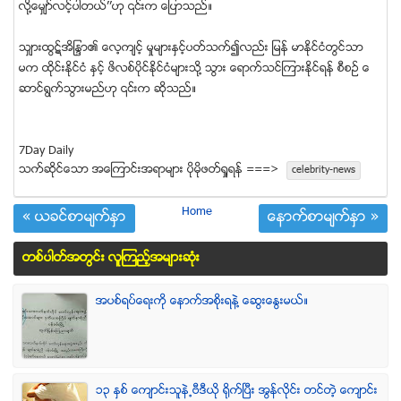
လုိ႔ေမွ်ာ္လင့္ပါတယ္’’ဟု ၎က ေျပာသည္။
သွ်ားထြဋ္အိႁႏၵာ၏ ေလ့က်င့္ မႈမ်ားႏွင့္ပတ္သက္၍လည္း ျမန္ မာႏုိင္ငံတြင္သာ
မက ထုိင္းႏုိင္ငံ ႏွင့္ ဖိလစ္ပုိင္ႏုိင္ငံမ်ားသို႔ သြား ေရာက္သင္ၾကားႏုိင္ရန္ စီစဥ္ ေ
ဆာင္ရြက္သြားမည္ဟု ၎က ဆုိသည္။
7Day Daily
သက္ဆုိင္ေသာ အေၾကာင္းအရာမ်ား ပုိမုိဖတ္ရႈရန္ ===>
celebrity-news
Home
« ယခင္စာမ်က္ႏွာ
ေနာက္စာမ်က္ႏွာ »
တစ္ပါတ္အတြင္း လူၾကည့္အမ်ားဆံုး
အပစ္ရပ္ေရးကို ေနာက္အစိုးရနဲ႔ ေဆြးေႏြးမယ္။
၁၃ ႏွစ္ ေက်ာင္းသူနဲ႕ဗီဒီယို ရိုက္ျပီး အြန္လိုင္း တင္တဲ့ ေက်ာင္း