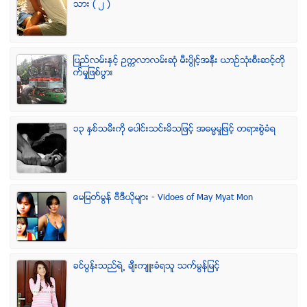
သား ( ၂ )
ျပည္လမ္းႏွင့္ ဥကၠလာလမ္းဆုံ မီးပြိဳင့္အနီး ယာဥ္သုံးစီးဆင့္တို
က္မႈျဖစ္ပြား
၁၃ ႏွစ္သမီးကို ေပါင္းသင္းမိသျဖင့္ အဓမၼမႈျဖင့္ တရားစြဲခံရ
ေမျမတ္မြန္ ဗီဒီယုိမ်ား - Vidoes of May Myat Mon
ခင္ပြန္းသည္ရဲ႕ ခ်ီးက်ဴးခံရသူ သက္မြန္ျမင့္