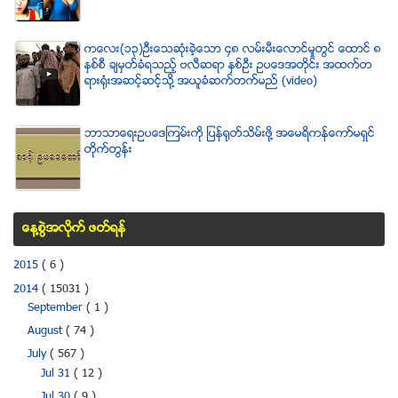
ကေလး(၁၃)ဦးေသဆံုးခဲ့ေသာ ၄၈ လမ္းမီးေလာင္မႈတြင္ ေထာင္ ၈
ႏွစ္စီ ခ်မွတ္ခံရသည့္ ဗလီဆရာ ႏွစ္ဦး ဥပေဒအတိုင္း အထက္တ
ရားရံုးအဆင့္ဆင့္သို႔ အယူခံဆက္တက္မည္ (video)
ဘာသာေရးဥပေဒၾကမ္းကို ျပန္ရုတ္သိမ္းဖို႔ အေမရိကန္ေကာ္မရွင္
တိုက္တြန္း
ေန႔စြဲအလိုက္ ဖတ္ရန္
2015
( 6 )
2014
( 15031 )
September
( 1 )
August
( 74 )
July
( 567 )
Jul 31
( 12 )
Jul 30
( 9 )