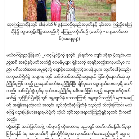
ဆုေၾကညာခ်ိန္တြင္ ခါးနံပါတ္ ၆ ဇြန္သံစဥ္ရမည္အမွတ္ႏွင့္ ၎အား ၾကည့္ေနၾက
ခ်ိန္၌ သွ်ားထြဋ္အိႁႏၵာအမည္ကို ေၾကညာလိုက္စဥ္ (ဓာတ္ပံု - ေဂ်ေမာင္ေမာ
င္(အမရပူရ))
မယ္စၾက၀ဠာ(ျမန္မာ) ၂၀၁၄ၿပိဳင္ပြဲကို ဇူလုိင္ ၂၆ရက္က က်င္းပခဲ့ရာ ပြဲက်င္းပသ
ည့္အစီ အစဥ္ႏွင့္ပတ္သက္၍ ေ၀ဖန္မႈမ်ား ရွိခဲ့သလို ဆုရရွိသည့္အလွမယ္မွာ လ
ည္း ပရိသတ္အားေပးမႈႏွင့္လြဲ ေခ်ာ္ခဲ့ေသာေၾကာင့္ေ၀ဖန္မႈမ်ား ထြက္ေပၚခဲ့သည္။
အလွမယ္ၿပိဳင္ပြဲ အမ်ားစု တြင္ ဆန္ခါတင္ဆယ္ဦးေရြးခ်ယ္ ျခင္းကိုေနာက္ဆုံးယွ
ဥ္ၿပိဳင္မႈျဖစ္ သည့္ ညေနခင္း၀တ္စုံယွဥ္ၿပိဳင္ၿပီး ခ်ိန္မွသာ ေရြးခ်ယ္ေပးေလ့ရွိ ေသာ္
လည္း ယင္းၿပိဳင္ပြဲတြင္မူ ဒုတိယယွဥ္ၿပိဳင္မႈအစီအစဥ္ျဖစ္ သည့္ ေရကူး၀တ္စုံ၀တ္
ဆင္၍ ယွဥ္ၿပိဳင္ၿပီးခ်ိန္တြင္ ေရြးခ်ယ္ခဲ့ ေသာေၾကာင့္ ေရြးခ်ယ္သည့္ဒိုင္ မ်ားအေနျ
ဖင့္ အခ်ိန္အနည္းငယ္ အတြင္း မည္ကဲ့သို႔ဆုံးျဖတ္ခဲ့ သည္ကို သိလုိေၾကာင္း မယ္
စၾက ၀ဠာ(ျမန္္မာ)ေရြးခ်ယ္ပြဲကို ကုိယ္ တုိင္သြားေရာက္ၾကည့္႐ႈခဲ့သူတစ္ ဦးကဆုိ
သည္။
ထုိ႔အျပင္ အကဲျဖတ္အဖြဲ႕ ၀င္မ်ား၌ ယုိးဒယားမွ ပညာရွင္ ထက္၀က္ခန္႔ပါ၀င္ခဲ့ရာ
ျမန္မာႏုိင္ ငံမွ အလွမယ္ကို ၎တုိ႔ႏုိင္ငံမွအ လွမယ္ထက္သာသည့္သူကို ေရြး ခ်