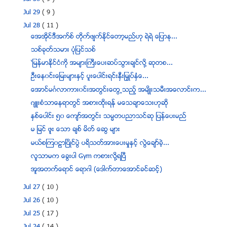
Jul 29
( 9 )
Jul 28
( 11 )
ေအအိုင္ဒီအက္စ္ တိုက္ဖ်က္ႏိုင္ေတာ့မည္ဟု ရဲရဲ ေျပာႏု...
သစ္ခုတ္သမား ပုံျပင္သစ္
‘ျမန္မာႏုိင္ငံကုိ အမ်ားႀကီးေပးဆပ္သြားခ်င္လုိ႔ ဆုတစ...
ဦးေန၀င္းေျမးမ်ားႏွင့္ ပူးေပါင္းရင္းႏွီးျမႇဳပ္ႏွံေ...
ေအာင္မဂၤလာကား၀င္းအတြင္းေတြ႕သည့္ အမ်ိဳးသမီးအေလာင္းက...
ဂ်ဴးစံသာေနရာတြင္ အစားထိုးရန္ မေသခ်ာေသးဟုဆို
ႏွစ္ေပါင္း ၅၀ ေက်ာ္အတြင္း သမၼတပညာသင္ဆု ျပန္ေပးမည္
မ ျမင္ ဖူး ေသာ ခ်စ္ မိတ္ ေဆြ မ်ား
မယ္စၾက၀ဠာၿပိဳင္ပြဲ ပရိသတ္အားေပးမႈႏွင့္ လြဲေခ်ာ္ခဲ့...
လူသာမက ေခြးပါ Gym ကစားလို႔ရၿပီ
အူအတက္ေရာင္ ေရာဂါ (ေဒါက္တာေအာင္ခင္ဆင့္)
Jul 27
( 10 )
Jul 26
( 10 )
Jul 25
( 17 )