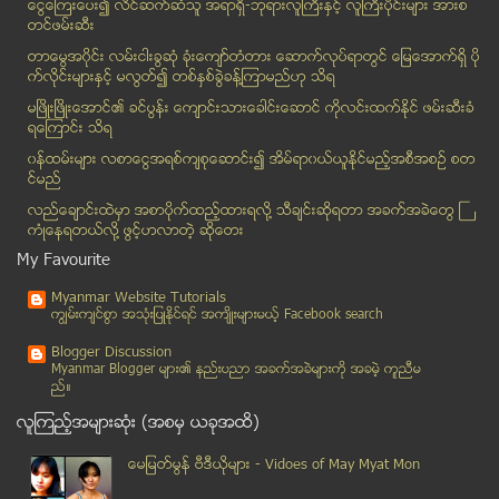
ေငြေၾကးေပး၍ လိင္ဆက္ဆံသူ အရာရွိ-ဘုရားလူၾကီးနွင့္ လူၾကီးပိုင္းမ်ား အားစ
တင္ဖမ္းဆီး
Jul 06
( 28 )
Jul 05
( 35 )
တာေမြအ၀ိုင္း လမ္းငါးခြဆံု ခံုးေက်ာ္တံတား ေဆာက္လုပ္ရာတြင္ ေျမေအာက္ရွိ ပို
က္လိုင္းမ်ားႏွင့္ မလြတ္၍ တစ္ႏွစ္ခြဲခန္႔ၾကာမည္ဟု သိရ
Jul 04
( 26 )
မၿဖိဳးၿဖိဳးေအာင္၏ ခင္ပြန္း ေက်ာင္းသားေခါင္းေဆာင္ ကိုလင္းထက္ႏိုင္ ဖမ္းဆီးခံ
Jul 03
( 31 )
ရေၾကာင္း သိရ
Jul 02
( 51 )
၀န္ထမ္းမ်ား လစာေငြအရစ္က်စုေဆာင္း၍ အိမ္ရာ၀ယ္ယူႏုိင္မည့္အစီအစဥ္ စတ
Jul 01
( 28 )
င္မည္
လည္ေခ်ာင္းထဲမွာ အစာပိုက္ထည့္ထားရလုိ႔ သီခ်င္းဆုိရတာ အခက္အခဲေတြ ႀ
June
( 2020 )
ကံဳေနရတယ္လို႔ ဖြင့္ဟလာတဲ့ ဆုိေတး
May
( 2703 )
My Favourite
April
( 2208 )
Myanmar Website Tutorials
March
( 2596 )
ကၽြမ္းက်င္စြာ အသုံးျပဳႏုိင္ရင္ အက်ိဳးမ်ားမယ့္ Facebook search
February
( 2205 )
Blogger Discussion
January
( 2657 )
Myanmar Blogger မ်ား၏ နည္းပညာ အခက္အခဲမ်ားကုိ အခမဲ့ ကူညီမ
ည္။
2013
( 8202 )
လူၾကည့္အမ်ားဆုံး (အစမွ ယခုအထိ)
ေမျမတ္မြန္ ဗီဒီယုိမ်ား - Vidoes of May Myat Mon