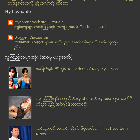
နစၥတယ္႐ိြဳင္းနဲ႔ အမွတ္မထင္ေတြ႕ဆံုခဲ့တဲ့ ေအာန္ဆုိင္း
ကံဳေနရတယ္လို႔ ဖြင့္ဟလာတဲ့ ဆုိေတး
ေအာက္ျမန္မာျပည္မွာ ေရဖုံးလြမ္းမယ့္ အလားအလာေတြ ရွိေန
My Favourite
ကရင္မိန္းကေလးငယ္ကုိ ႏွိပ္စက္သူအလုပ္ရွင္ ဒဏ္ေငြ ဘတ္...
Myanmar Website Tutorials
မႏၱေလးျဖစ္ရပ္NLD ပါတီရဲ႕ ေၾကညာခ်က္စာတမ္းကိုအတုျပဳလ...
ကၽြမ္းက်င္စြာ အသုံးျပဳႏုိင္ရင္ အက်ိဳးမ်ားမယ့္ Facebook search
မႏၱေလးဆူပူမႈ အာဏာပိုင္ေတြရွင္းလင္း
Blogger Discussion
စက္တင္ဘာလတြင္ စင္ကာပူသို႔ သြားေရာက္ေဖ်ာ္ေျဖမည့္ ဂ်...
Myanmar Blogger မ်ား၏ နည္းပညာ အခက္အခဲမ်ားကုိ အခမဲ့ ကူညီမ
ည္။
ေဘာလိဝုဒ္မင္းသား ရွရြတ္ခန္း ျပင္သစ္၏ ဂုဏ္ထူးေဆာင္ႏ...
လူၾကည့္အမ်ားဆုံး (အစမွ ယခုအထိ)
Apple ဖခင္ႀကီး Steve Jobs မုန္းခဲ့တဲ့ လူတစ္ေယာက္
အိမ္မပူတဲ့ မိန္းမမ်ိဳးကိုပဲ လိုခ်င္တယ္လို႔ ဖြင့္ဟလ...
ေမျမတ္မြန္ ဗီဒီယုိမ်ား - Vidoes of May Myat Mon
ဆံပင္ပံုစံကို ၈ စင္တီမီတာေလာက္ရွိတဲ့ အတံုးၾကီးတစ္တ...
ဇနီးျဖစ္သူ ဖမ္းဆီးခံရျပီးေနာက္ ၂၄ နာရီအတြင္း ခင္ပြ...
မႏၲေလးကစခဲ့တဲ့ သမီးေတာ္ရာဇ၀င္
နာမည္ၾကီးရန္အတြက္ Sexy photo၊ Sexy pose မ်ား ဆက္ရို
ႏိုင္ငံေတာ္သမၼတၾကီး ဘုရားေပၚ ဖိနပ္စီးသည္ဟု ျဖန္႔ခ်...
က္သြားမည္႔ အင္ဂ်င္နီယာတစ္ဦး
ေဟာင္ေကာင္မွာ ဆႏၵျပသူ ၅၀၀ ေက်ာ္ ဖမ္းဆီးခံရ
ၾကက္သားစိမ္း ေဆးျခင္းက အစာအဆိပ္သင့္နိုင္ေျခကို ျမင...
အေမရိကန္ကို တိုက္႐ိုက္ပ်ံသန္းတဲ့ ခရီးစဥ္ေတြအေပၚ လံ...
သစ္ထူးလြင္ သတင္း ဆုိရင္ ဒီမွာဖတ္ပါ - Thit Htoo Lwin
ေျပာျပရင္ ေဒါပြမွာလား
News