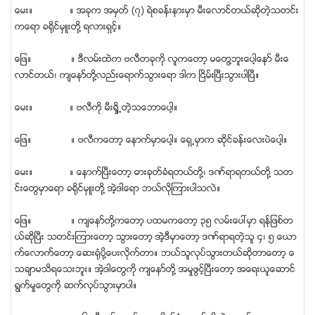
ေမး။ ။ အခုက အမွတ္ (၇) ရဲစခန္းနားမွာ မီးေလာင္တယ္ဆုိတဲ့သတင္း
ကေရာ ခ႐ိုင္မွဴးတုိ႔ ရလားရွင့္။
ေျဖ။ ။ ဒီလမ္းထဲက ဗလီတခုကို လူကေတာ့ မေတြ႔ဘူးေပါ့ေနာ္ မီးေ
လာင္တယ္၊ က်ေနာ္တုိ႔လည္းေရာက္သြားေရာ ဒါက ၿငိမ္းၿပီးသြားပါၿပီ။
ေမး။ ။ ဗလီကို မီး႐ိႈ႕တဲ့သေဘာေပါ့။
ေျဖ။ ။ ဗလီကေတာ့ ေနာက္မွာေပါ့။ ေရွ႕မွာက ဆုိင္ခန္းေလးပဲေပါ့။
ေမး။ ။ ေနာက္ၿပီးေတာ့ ဓားခုတ္ခံရတယ္တုိ႔၊ ဒဏ္ရာရတယ္တုိ႔ သတ
င္းေတြမွာေရာ ခ႐ိုင္မွဴးတို႔ အဲ့ဒါေရာ ဘယ္လိုၾကားပါသလဲ။
ေျဖ။ ။ က်ေနာ္တို႔ကေတာ့ ပထမကေတာ့ ၃၅ လမ္းေပၚမွာ ရန္ျဖစ္တ
ယ္ဆုိၿပီး သတင္းၾကားေတာ့ သြားေတာ့ အဲ့ဒီမွာေတာ့ ဒဏ္ရာရတဲ့သူ ၄၊ ၅ ေယာ
က္ေလာက္ေတာ့ ေဆး႐ံုပို႔ေပးလိုက္တာ။ ဘယ္သူလုပ္သြားတယ္ဆုိတာေတာ့ ေ
သခ်ာမသိရေသးဘူး။ အဲ့ဒါေတြကို က်ေနာ္တုိ႔ အမႈဖြင့္ၿပီးေတာ့ အေရးယူေဆာင္
ရြက္မႈေတြကို ဆက္လုပ္သြားမွာပါ။