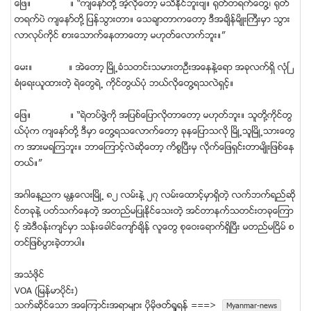
ေျဖ။ ။ “က်ေနာ္တုိ႔ အဲ့လိုေတာ့ မသိႏုိင္ဘူးဗ်။ ႐ုတ္တရက္ေတြ႔၊ ႐ုတ္
တရက္ပဲ က်ေနာ္တုိ႔ ျပန္သြားတာ။ ေသခ်ာတာကေတာ့ ဒီအခ်ိန္မိ်ဳးႀကီးမွာ သြား
လာလုပ္ကိုင္ စားေသာက္ေနတာေတာ့ မဟုတ္ေလာက္ဘူး။”
ေမး။ ။ အဲေတာ့ ၿမိဳ႕ခံသတင္းသမားတဦးအေနနဲ႔ေရာ အခုလက္ရွိ လံုၿ
ခံဳေရးယူထားတဲ့ ရဲေတြရဲ႕ ကိုင္တြယ္ပံု ဘယ္လိုေတြ႔ရသလဲရွင့္။
ေျဖ။ ။ “ရဲတပ္ဖြဲ႔ကို အျပစ္ေျပာလုိတာေတာ့ မဟုတ္ဘူး။ သူတို႔ကိုင္တြ
ယ္ပံုက က်ေနာ္တုိ႔ ဒီမွာ ေတြ႔ရသေလာက္ေတာ့ ခုနေျပာသလို ၿမိဳ႕သူၿမိဳ႕သားေတြ
က အားမရၾကဘူး။ ဘာေၾကာင့္လဲဆုိေတာ့ ကိစၥၿပီးမွ လုိက္ေျဖရွင္းတာမ်ိဳးျဖစ္ေန
တယ္။”
အဂၤါေန႔ညက မႏၱေလးၿမိဳ႕ ၈၂ လမ္းနဲ႔ ၂၇ လမ္းေထာင့္မွာရွိတဲ့ လက္ဘက္ရည္ဆို
င္တခုနဲ႔ ပတ္သက္ေနတဲ့ အတည္မျပဳႏိုင္ေသးတဲ့ အင္တာနက္သတင္းတခုေၾကာ
င့္ အဲဒီဝန္းက်င္မွာ သန္းေခါင္ေက်ာ္ခ်ိန္ လူေတြ စုေဝးေရာက္ရွိၿပီး မတည္မၿငိမ္ စ
တင္ျဖစ္ပြားခဲ့တာပါ။
အသံဖိုင္
VOA (ျမန္မာပိုင္း)
သက္ဆုိင္ေသာ အေၾကာင္းအရာမ်ား ပုိမုိဖတ္ရႈရန္ ===>
Myanmar-news