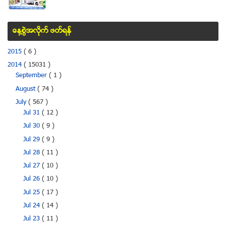
ေန႔စြဲအလိုက္ ဖတ္ရန္
2015
( 6 )
2014
( 15031 )
September
( 1 )
August
( 74 )
July
( 567 )
Jul 31
( 12 )
Jul 30
( 9 )
Jul 29
( 9 )
Jul 28
( 11 )
Jul 27
( 10 )
Jul 26
( 10 )
Jul 25
( 17 )
Jul 24
( 14 )
Jul 23
( 11 )