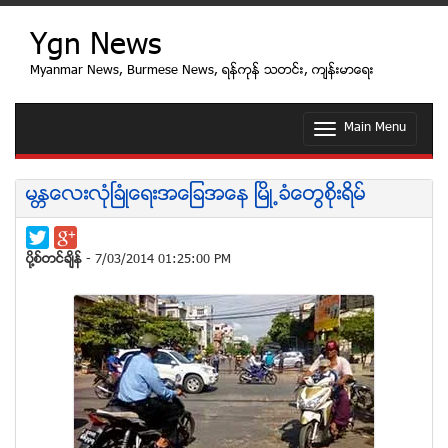
Ygn News
Myanmar News, Burmese News, ရန္ကုန္ သတင္း, က်န္းမာေရး
Main Menu
T
o
g
g
မႏၱေလးလံုၿခံဳေရးအေျခအေန ၿမိဳ႕ခံေတြစိုးရိမ္
l
e
n
a
ပုိ႔စ္တင္ခ်ိန္
- 7/03/2014 01:25:00 PM
v
i
g
a
t
i
o
n