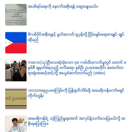
အပစ္ရပ္ေရးကို ေနာက္အစိုးရနဲ႔ ေဆြးေႏြးမယ္။
ဖိလစ္ပိုင္အစိုးရႏွင့္ မြတ္ဆလင္သူပုန္တို႔ ၿငိမ္းခ်မ္းေရးစာခ်ဳပ္ ခ်ဳပ္
ဆိုမည္
ကေလး(၁၃)ဦးေသဆံုးခဲ့ေသာ ၄၈ လမ္းမီးေလာင္မႈတြင္ ေထာင္ ၈
ႏွစ္စီ ခ်မွတ္ခံရသည့္ ဗလီဆရာ ႏွစ္ဦး ဥပေဒအတိုင္း အထက္တ
ရားရံုးအဆင့္ဆင့္သို႔ အယူခံဆက္တက္မည္ (video)
ဘာသာေရးဥပေဒၾကမ္းကို ျပန္ရုတ္သိမ္းဖို႔ အေမရိကန္ေကာ္မရွင္
တိုက္တြန္း
အေမရိကန္ရဲ႕ ယံုၾကည္မႈရေအာင္ အလုပ္နဲ႔သက္ေသျပမယ္လုိ႔ အ
စုိးရေျပာၾကား