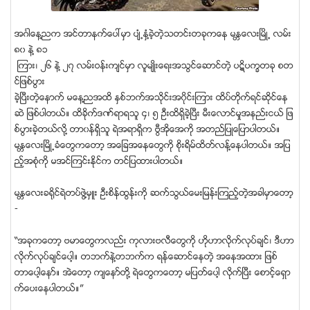
အဂၤါေန႔ညက အင္တာနက္ေပၚမွာ ပ်ံ႕ႏွံ႔ခဲ့တဲ့သတင္းတခုကေန မႏၱေလးၿမိဳ႕ လမ္း
၈၀ နဲ႔ ၈၁
ၾကား၊ ၂၆ နဲ႔ ၂၇ လမ္းဝန္းက်င္မွာ လူမ်ဳိးေရးအသြင္ေဆာင္တဲ့ ပဋိပကၡတခု စတ
င္ျဖစ္ပြား
ခဲ့ၿပီးတဲ့ေနာက္ မေန႔ညအထိ ႏွစ္ဘက္အသိုင္းအ၀ိုင္းၾကား ထိပ္တိုက္ရင္ဆိုင္ေန
ဆဲ ျဖစ္ပါတယ္။ ထိခိုက္ဒဏ္ရာရသူ ၄၊ ၅ ဦးထိရွိခဲ့ၿပီး မီးေလာင္မႈအနည္းငယ္ ျဖ
စ္ပြားခဲ့တယ္လို႔ တာ၀န္ရွိသူ ရဲအရာရွိက ဗီြအိုေအကို အတည္ျပဳေျပာပါတယ္။
မႏၱေလးၿမိဳ႕ခံေတြကေတာ့ အေျခအေနေတြကို စိုးရိမ္ထိတ္လန္႔ေနပါတယ္။ အျပ
ည့္အစံုကို မအင္ၾကင္းႏိုင္က တင္ျပထားပါတယ္။
မႏၱေလးခ႐ိုင္ရဲတပ္ဖဲြ႔မွဴး ဦးစိန္ထြန္းကို ဆက္သြယ္ေမးျမန္းၾကည့္တဲ့အခါမွာေတာ့
-
“အခုကေတာ့ ဗမာေတြကလည္း ကုလားဗလီေတြကို ဟိုဟာလိုက္လုပ္ခ်င္၊ ဒီဟာ
လုိက္လုပ္ခ်င္ေပါ့။ တဘက္နဲ႔တဘက္က ရန္ေဆာင္ေနတဲ့ အေနအထား ျဖစ္
တာေပါ့ေနာ္။ အဲေတာ့ က်ေနာ္တုိ႔ ရဲေတြကေတာ့ မျပတ္ေပါ့ လိုက္ၿပီး ေစာင့္ေရွာ
က္ေပးေနပါတယ္။”