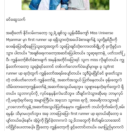
ခင္ေဆြသက္
အဆိုေတာ္ ႏိုင္း၀မ္းကေတာ့ သူ႕ရဲ႕ခ်စ္သူ ယြန္းမီမီေက်ာ္ Miss Universe
Myanmar မွာ first runner up ရရွိသြားတဲ့အေပၚခံစားခ်က္နဲ႔ သူတုိ႔ႏွစ္ဦးကို
ေ၀ဖန္ေျပာဆုိေနၾကသူေတြအတြက္ သူေျပာခ်င္တဲ့စကားတစ္ခ်ိဳ႕႔ကို ခုလိုဖြင့္ဟ
သြား ပါတယ္။ “အခ်စ္ေရးကေတာ့အဆင္ေျပပါတယ္။ သူဆုရတာနဲ႕ ပတ္သတ္ၿ
ပီး ကၽြန္ေတာ့္စိတ္ခံစားခ်က္ အမွန္အတိုင္းေျပာရင္ သူက miss လိုခ်င္တယ္။ ကၽြ
န္ေတာ္ကေတာ့ သူရခဲ့ရင္ေတာင္ တစ္၀က္ေလာက္ပဲေပ်ာ္မွာဗ်။ ခု သူfirst
runner up ရတဲ့တြက္ ကၽြန္ေတာ္အရမ္းေပ်ာ္တယ္။ သူဒီပြဲမၿပိဳင္ခင္ ဖူးခတ္သြား
တဲ့ တစ္ပတ္ေလာက္ ကၽြန္ေတာ္နဲ႕ အဆက္အသြယ္ ျပတ္ေနတယ္။ ဖုန္းေတြလဲ
သိမ္းထားေတာ့ကၽြန္ေတာ္နဲ႕အဆက္အသြယ္မရဘူး။ သူဖ်ားေနတဲ့ရက္ေတြလဲ ရွိ
တယ္။ သူဘာလုပ္လို႕ လုပ္ေနမွန္းလဲမသိဘူး။ သီခ်င္းလဲသြားဆုိမရ၊ ဘာမွလုပ္
လို႕မရတဲ့ရက္ေတြ အမ်ားၾကီးပဲ။ အခုသာ သူmiss ရလို႕ အေမရိကားသြားရင္
၂လေလာက္သူနဲ႕အဆက္အသြယ္ျပတ္ေနမွာ။ ကၽြန္ေတာ္ ဘယ္လိုက္ဖမ္းလုိ႕ဖမ္း
ရမွန္း သိမွာမဟုတ္ဘူး။ အခု ဘာေျပာေျပာ first runner up ရတယ္ဆုိေတာ့ ေ
ပ်ာ္တယ္ေပါ့ေနာ္။ အဲ့ပြဲကို ျပိဳင္ခဲ့တာကလဲ သူ႕မိဘေတြကို စိတ္ခ်မ္းသာေအာင္
၀င္ျပိဳင္ေပးတာေပါ့။ ၿပီးေတာ့ ကၽြန္ေတာ့ကို ခြင့္ေတာင္းတယ္။ ဗမာျပည္မွာကလဲ