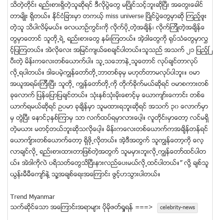
သိတဲ့တိုင္း ရည္းစားရွိတဲ့သူဆိုရင္ ဒီလုိပြဲေတြ မျပိဳင္သင့္ဘူးဆိုၿပီး အေတြးေခါင္
တာမ်ိဳး ရွိတယ္။ ႏုိင္ငံျခားမွာ တကယ့္ miss universe ျပိဳင္ပြဲေတြမွာဆုိ ၾကည့္ဖူး
တဲ့သူ သိပါလိမ့္မယ္။ ေလယာဥ္ကြင္းကို လုိက္ပို႕တဲ့အခ်ိန္၊ လိုက္ၾကိဳတဲ့အခ်ိန္ေ
တြမွာေတာင္ သူတို႕ရဲ႕ ရည္းစားေတြ နမ္းၾကတယ္။ အဲ့ဒါေတြကို ရုပ္သံေတြမွာလႊ
င့္ျပၾကတယ္။ အဲလိုေလး အျမင္က်ယ္ေစခ်င္ပါတယ္။သူသည္ အသက္ ၂၁ ျပည့္ၿ
ပီးတဲ့ မိန္းကေလးတစ္ေယာက္ပါ။ သူ႕သေဘာနဲ႕သူေတာင္ လုပ္ခ်င္တာလုပ္
လုိ႕ရပါတယ္။ ဒါေပမဲ့ကၽြန္ေတာ္တို႕ဘာတစ္ခုမွ မဟုတ္တာမလုပ္ပါဘူး။ ဗမာ
အယူအရမ္းၾကီးၿပီး သူတို႕ ကၽြန္ေတာ္တို႕ကို တိုက္ခုိက္မယ္ဆိုရင္ ဗမာစကားတစ္
ခုေလာက္ ျပန္ေျပာျပခ်င္တယ္။ သံုးႏွစ္သံုးမိုးေစာင့္မွ ေယာက်ာ္းေကာင္း တစ္ေ
ယာက္ရမယ္ဆုိရင္ ဥပမာ ခုခ်ိန္မွာ သူမထားရဘူးဆုိရင္ အသက္ ၃၀ ေလာက္မွာ
မွ တြဲၿပီး ေနာင္၃ႏွစ္ၾကာမွ သာ လက္ထပ္ရမွာလားေပါ့။ လူတိုင္းမွာေတာ့ လင္မရွိ
တဲ့မယား မတင့္တယ္ဘူးဆိုသလိုေပါ့။ မိန္းကေလးတစ္ေယာက္ကအခ်ိန္တန္ရင္
ေယာက်္ားတစ္ေယာက္ေတာ့ ရွိဖုိ႕လိုတယ္။ အဲ့ဒီအတြက္ သူကၽြန္ေတာ့ကို ေလ့
လာခ်င္လို႕ ရည္းစားထားတာျဖစ္တဲ့အတြက္ သူမမွားဘူးလို႕ကၽြန္ေတာ္ထင္ပါတ
ယ္။ အဲဒါကိုလဲ ပရိသတ္ေတြသိၿပီးနားလည္ေပးမယ္လို႕ထင္ပါတယ္။” လို႔ ခ်စ္သူ
ယြန္းမီမီေက်ာ္နဲ႔ သူ႔အခ်စ္ေရးအေၾကာင္း ဖြင့္ဟသြားပါတယ္။
Trend Myanmar
သက္ဆုိင္ေသာ အေၾကာင္းအရာမ်ား ပုိမုိဖတ္ရႈရန္ ===>
celebrity-news