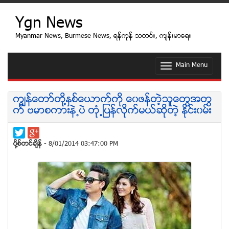
Ygn News
Myanmar News, Burmese News, ရန္ကုန္ သတင္း, က်န္းမာေရး
Main Menu
T
o
g
g
ကၽြန္ေတာ္တုိ႔ႏွစ္ေယာက္ကို ေ၀ဖန္တဲ့သူေတြအတြ
l
က္ ဗမာစကားနဲ႕ပဲ တံု႕ျပန္လုိက္မယ္ဆိုတဲ့ ႏုိင္း၀မ္း
e
n
a
v
ပုိ႔စ္တင္ခ်ိန္
- 8/01/2014 03:47:00 PM
i
g
a
t
i
o
n