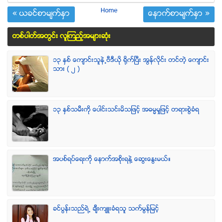
Home
« ယခင္စာမ်က္ႏွာ
ေနာက္စာမ်က္ႏွာ »
တစ္ပါတ္အတြင္း လူၾကည့္အမ်ားဆံုး
၁၃ ႏွစ္ ေက်ာင္းသူနဲ႕ဗီဒီယို ရိုက္ျပီး အြန္လိုင္း တင္တဲ့ ေက်ာင္း
သား ( ၂ )
၁၃ ႏွစ္သမီးကို ေပါင္းသင္းမိသျဖင့္ အဓမၼမႈျဖင့္ တရားစြဲခံရ
အပစ္ရပ္ေရးကို ေနာက္အစိုးရနဲ႔ ေဆြးေႏြးမယ္။
ခင္ပြန္းသည္ရဲ႕ ခ်ီးက်ဴးခံရသူ သက္မြန္ျမင့္