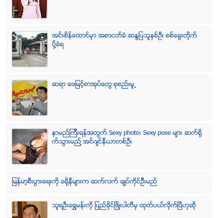
အင္းစိန္ေထာင္မွာ အစာငတ္ခံ ဆႏၵျပသူႏွစ္ဦး စစ္ေခြးတုိက္
ပုိ႔ခံရ
ဆရာ ေဖျမင့္စာအုပ္ေတြ စုစည္းမူ႕
နာမည္ၾကီးရန္အတြက္ Sexy photo၊ Sexy pose မ်ား ဆက္ရို
က္သြားမည္႔ အင္ဂ်င္နီယာတစ္ဦး
ျမန္မာ့စီးပြားေရးကို ခရိုနီမ်ားက ဆက္လက္ ခ်ဳပ္ကိုင္ဥိီးမည္
သူရဦးေရႊမန္းကို ျပည္ခိုင္ျဖိဳးပါတီမွ ထုတ္ပယ္လိုက္ျပီဟုဆို