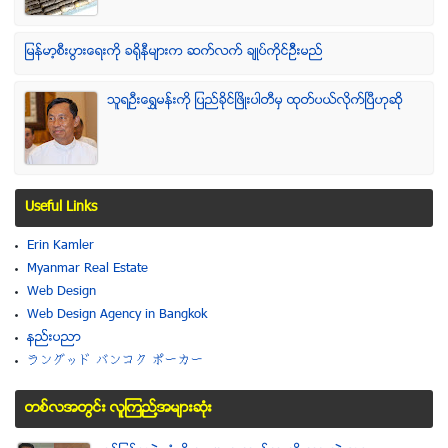
ျမန္မာ့စီးပြားေရးကို ခရိုနီမ်ားက ဆက္လက္ ခ်ဳပ္ကိုင္ဥိီးမည္
သူရဦးေရႊမန္းကို ျပည္ခိုင္ျဖိဳးပါတီမွ ထုတ္ပယ္လိုက္ျပီဟုဆို
Useful Links
Erin Kamler
Myanmar Real Estate
Web Design
Web Design Agency in Bangkok
နည္းပညာ
ラングッド バンコク ポーカー
တစ္လအတြင္း လူၾကည္႔အမ်ားဆံုး