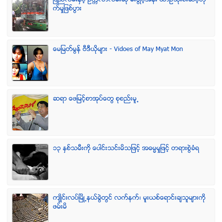
ျပည္လမ္းႏွင့္ ဥကၠလာလမ္းဆုံ မီးပြိဳင့္အနီး ယာဥ္သုံးစီးဆင့္တို
က္မႈျဖစ္ပြား
ေမျမတ္မြန္ ဗီဒီယုိမ်ား - Vidoes of May Myat Mon
ဆရာ ေဖျမင့္စာအုပ္ေတြ စုစည္းမူ႕
၁၃ ႏွစ္သမီးကို ေပါင္းသင္းမိသျဖင့္ အဓမၼမႈျဖင့္ တရားစြဲခံရ
က်ဳိင္းလပ္ၿမိဳ႕နယ္ခြဲတြင္ လက္နက္၊ မူးယစ္ေရာင္းခ်သူမ်ားကို
ဖမ္းမိ