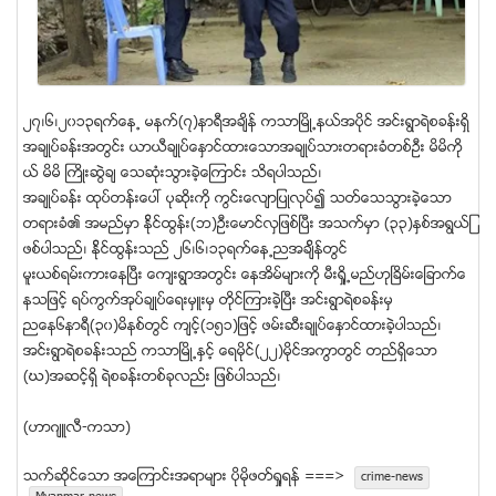
၂၇၊၆၊၂၀၁၃ရက္ေန႕ မနက္(၇)နာရီအခ်ိန္ ကသာၿမိဳ႕နယ္အပိုင္ အင္းရြာရဲစခန္းရွိ
အခ်ဳပ္ခန္းအတြင္း ယာယီခ်ဳပ္ေႏွာင္ထားေသာအခ်ဳပ္သားတရားခံတစ္ဦး မိမိကို
ယ္ မိမိ ႀကိဳးဆြဲခ် ေသဆံုးသြားခဲ့ေၾကာင္း သိရပါသည္၊
အခ်ဳပ္ခန္း ထုပ္တန္းေပၚ ပုဆိုးကို ကြင္းေလ်ာျပဳလုပ္၍ သတ္ေသသြားခဲ့ေသာ
တရားခံ၏ အမည္မွာ ႏို္င္ထြန္း(ဘ)ဦးေမာင္လွျဖစ္ၿပီး အသက္မွာ (၃၃)ႏွစ္အရြယ္ျ
ဖစ္ပါသည္၊ ႏို္င္ထြန္းသည္ ၂၆၊၆၊၁၃ရက္ေန႕ညအခ်ိ္န္တြင္
မူးယစ္ရမ္းကားေနၿပီး ေက်းရြာအတြင္း ေနအိမ္မ်ားကို မီးရိႈ႕မည္ဟုၿခိမ္းေျခာက္ေ
နသျဖင့္ ရပ္ကြက္အုပ္ခ်ဳပ္ေရးမွဴးမွ တိုင္ၾကားခဲ့ၿပီး အင္းရြာရဲစခန္းမွ
ညေန၆နာရီ(၃၀)မိနစ္တြင္ က်င့္(၁၅၁)ျဖင့္ ဖမ္းဆီးခ်ဳပ္ေႏွာင္ထားခဲ့ပါသည္၊
အင္းရြာရဲစခန္းသည္ ကသာၿမိဳ႕ႏွင့္ ေရမိုင္(၂၂)မိုင္အကြာတြင္ တည္ရွိေသာ
(ဃ)အဆင့္ရွိ ရဲစခန္းတစ္ခုလည္း ျဖစ္ပါသည္၊
(ဟာဂ်ဴလီ-ကသာ)
သက္ဆုိင္ေသာ အေၾကာင္းအရာမ်ား ပုိမုိဖတ္ရႈရန္ ===>
crime-news