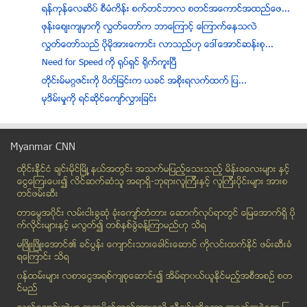
ရန္ကုန္ေလဆိပ္ စီမံကိန္း စက္တင္ဘာလ စတင္အေကာင္အထည္ေဖ...
ဖုန္းေစ်းက်မွာကုိ လႊတ္ေတာ္က ဘာေၾကာင့္ ေၾကာက္ေနသလဲ
လႊတ္ေတာ္သည္ ပိုမိုအားေကာင္း လာသည္ဟု ေဒၚေအာင္ဆန္းစု...
Need for Speed ကို ရုပ္ရွင္ ရိုက္ကူးျပီ
တိုင္းမ္မဂၢဇင္းကို ပိတ္ျခင္းက ယခင္ အစိုးရလက္ထက္ ျပ...
မုဒိမ္းမႈကို ရင္ဆိုင္ေက်ာ္လႊားျခင္း
ယြန္းဝတီလြင္မိုးကို ခိုးေျပးသည္ဟု သတင္းထြက္ေပၚေၾကာ...
မိန္းကေလး တစ္ေယာက္ အေနနဲ႔ ကိုယ္ခႏၶာ အလွကို ဂ႐ုစိုက...
Myanmar CNN
အမ်ိဳးသားမ်ား စိတ္ေျဖျခင္း (Male MASTURBATION)
ထိုင္းနို္င္ငံ ခ်င္းမိုင္ျမိဳ ့နယ္အတြင္း အသက္မျပည့္ေသးသည့္ မိန္းခေလးမ်ား နွင့္
Male Virginity - လူပ်ိဳစစ္တယ္ ေျပာတာဘဲ
ေငြေၾကးေပး၍ လိင္ဆက္ဆံသူ အရာရွိ-ဘုရားလူၾကီးနွင့္ လူၾကီးပိုင္းမ်ား အားစ
ကသာၿမိဳ႕နယ္အပိုင္ ရဲစခန္းတစ္ခု၏ အခ်ဳပ္ခန္းအတြင္း အ...
တင္ဖမ္းဆီး
ခြဲစိတ္မႈ ခံယူျပီး ရွစ္လၾကာသည္ အထိ လိင္အဂၤါ ေထာင္မ...
တာေမြအ၀ိုင္း လမ္းငါးခြဆံု ခံုးေက်ာ္တံတား ေဆာက္လုပ္ရာတြင္ ေျမေအာက္ရွိ ပို
အရြယ္အစားကလည္း အေရးႀကီးပါတယ္ … တဲ့
က္လိုင္းမ်ားႏွင့္ မလြတ္၍ တစ္ႏွစ္ခြဲခန္႔ၾကာမည္ဟု သိရ
ျမန္မာ့ပညာေရး မုိက္ခ႐ို္ေဆာ့ဖ္ ဇူလိုင္တြင္ စတင္ကူည...
မၿဖိဳးၿဖိဳးေအာင္၏ ခင္ပြန္း ေက်ာင္းသားေခါင္းေဆာင္ ကိုလင္းထက္ႏိုင္ ဖမ္းဆီးခံ
ရေၾကာင္း သိရ
Jun 26
( 19 )
၀န္ထမ္းမ်ား လစာေငြအရစ္က်စုေဆာင္း၍ အိမ္ရာ၀ယ္ယူႏုိင္မည့္အစီအစဥ္ စတ
Jun 25
( 15 )
င္မည္
Jun 24
( 9 )