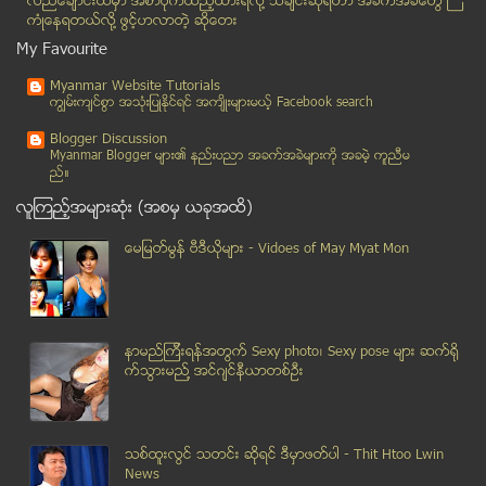
လည္ေခ်ာင္းထဲမွာ အစာပိုက္ထည့္ထားရလုိ႔ သီခ်င္းဆုိရတာ အခက္အခဲေတြ ႀ
ကံဳေနရတယ္လို႔ ဖြင့္ဟလာတဲ့ ဆုိေတး
Jun 22
( 7 )
My Favourite
Jun 21
( 11 )
Jun 20
( 13 )
Myanmar Website Tutorials
ကၽြမ္းက်င္စြာ အသုံးျပဳႏုိင္ရင္ အက်ိဳးမ်ားမယ့္ Facebook search
Jun 19
( 7 )
Jun 18
( 12 )
Blogger Discussion
Myanmar Blogger မ်ား၏ နည္းပညာ အခက္အခဲမ်ားကုိ အခမဲ့ ကူညီမ
Jun 16
( 3 )
ည္။
Jun 15
( 2 )
လူၾကည့္အမ်ားဆုံး (အစမွ ယခုအထိ)
Jun 14
( 3 )
ေမျမတ္မြန္ ဗီဒီယုိမ်ား - Vidoes of May Myat Mon
Jun 13
( 6 )
Jun 12
( 3 )
Jun 11
( 3 )
Jun 10
( 11 )
နာမည္ၾကီးရန္အတြက္ Sexy photo၊ Sexy pose မ်ား ဆက္ရို
Jun 09
( 10 )
က္သြားမည္႔ အင္ဂ်င္နီယာတစ္ဦး
Jun 08
( 11 )
Jun 04
( 1 )
သစ္ထူးလြင္ သတင္း ဆုိရင္ ဒီမွာဖတ္ပါ - Thit Htoo Lwin
January
( 2 )
News