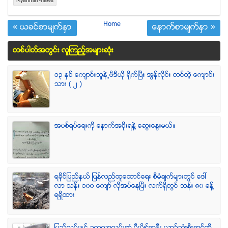
Myanmar-news
Home
« ယခင္စာမ်က္ႏွာ
ေနာက္စာမ်က္ႏွာ »
တစ္ပါတ္အတြင္း လူၾကည့္အမ်ားဆံုး
၁၃ ႏွစ္ ေက်ာင္းသူနဲ႕ဗီဒီယို ရိုက္ျပီး အြန္လိုင္း တင္တဲ့ ေက်ာင္း
သား ( ၂ )
အပစ္ရပ္ေရးကို ေနာက္အစိုးရနဲ႔ ေဆြးေႏြးမယ္။
ရခုိင္ျပည္နယ္ ျပန္လည္ထူေထာင္ေရး စီမံခ်က္မ်ားတြင္ ေဒၚ
လာ သန္း ၁၀၀ ေက်ာ္ လုိအပ္ေနၿပီး လက္ရွိတြင္ သန္း ၈၀ ခန္႔
ရရွိထား