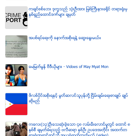
ကခ်င္စစ္ေဘး ဒုကၡသည္ သံုးဦးအား ျမစ္ႀကီးနားခရိုင္ တရားရံုးမွ
ႏွစ္ရွည္ေထာင္ဒဏ္မ်ား ခ်မွတ္
အပစ္ရပ္ေရးကို ေနာက္အစိုးရနဲ႔ ေဆြးေႏြးမယ္။
ေမျမတ္မြန္ ဗီဒီယုိမ်ား - Vidoes of May Myat Mon
ဖိလစ္ပိုင္အစိုးရႏွင့္ မြတ္ဆလင္သူပုန္တို႔ ၿငိမ္းခ်မ္းေရးစာခ်ဳပ္ ခ်ဳပ္
ဆိုမည္
ကေလး(၁၃)ဦးေသဆံုးခဲ့ေသာ ၄၈ လမ္းမီးေလာင္မႈတြင္ ေထာင္ ၈
ႏွစ္စီ ခ်မွတ္ခံရသည့္ ဗလီဆရာ ႏွစ္ဦး ဥပေဒအတိုင္း အထက္တ
ရားရံုးအဆင့္ဆင့္သို႔ အယူခံဆက္တက္မည္ (video)