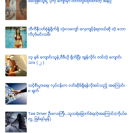
ဖခင္ျဖစ္သူရဲ႕ ပံုကို ေက်ာမွာ တက္တူးထိုးထားတဲ့ အနဂၢ
ဘီကီနီ၀တ္စံုနဲ႔႐ုိက္ဖို႔ သံုးလေက်ာ္ ေလ့က်င့္ခဲ့ရတယ္ဆို တဲ့ ေဘာ
လိ၀ုဒ္မင္းသမီး
၁၃ ႏွစ္ ေက်ာင္းသူနဲ႕ဗီဒီယို ရိုက္ျပီး အြန္လိုင္း တင္တဲ့ ေက်ာင္း
သား ( ၂ )
သင့္စီးပြားေရး လုပ္ငန္းက ဝဘ္ဆိုဒ္ရွိရန္လိုအပ္သည့္ အေၾကာင္း
၈ ခ်က္
Taxi Driver ဦးေလးၾကီး..သူသရဲေျခာက္ခံရတဲ့အေၾကာင္း(ကိုယ္ေ
တြ႕ ျဖစ္ရပ္မွန္)