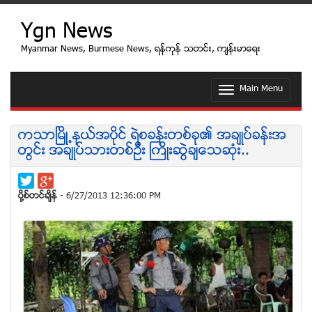
Ygn News
Myanmar News, Burmese News, ရန္ကုန္ သတင္း, က်န္းမာေရး
Main Menu
T
o
g
g
ကသာၿမိဳ႕နယ္အပိုင္ ရဲစခန္းတစ္ခု၏ အခ်ဳပ္ခန္းအ
l
တြင္း အခ်ဳပ္သားတစ္ဦး ႀကိဳးဆြဲခ်ေသဆံုး..
e
n
a
v
ပုိ႔စ္တင္ခ်ိန္
- 6/27/2013 12:36:00 PM
i
g
a
t
i
o
n