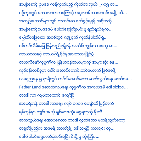
အမ်ဳိးေစာင့္ ဥပေဒ ကန္႔ကြက္မည့္ ကုိယ္စားလွယ္ ၂၀၁၅ တ...
စဥ့္ကူးတြင္ ေကာလာဟလေၾကာင့္ အစၥလာမ္ဘာသာဝင္အခ်ဳိ႕ တိ...
အက်ဥ္းေထာင္မ်ားတြင္ သတင္းစာ ဖတ္ခြင့္ရရန္ အစိုးရကို...
အမ်ဳိးေစာင့္ဥပေဒေပၚေပါက္ေရးႀကိဳးပမ္းမႈ ရည္ရြယ္ခ်က္...
ေျမြဆိပ္ေျဖေဆး အစစ္တြင္ လွ်ဳိ႕ဝွက္ ကုတ္နံပါတ္ပါရွိ...
စစ္တပ္သိမ္းေျမ ျပန္လည္ရရွိရန္ သဃၤန္းကၽြန္းသားေတြ ဆ...
ကာယဗလႏွင့္ ကာယႀကံ႕ခိုင္မႈအားကစားၿပိဳင္ပြဲ
တယ္လီေနာ္ကုမၸဏီက ျမန္မာ၀န္ထမ္းမ်ားကို အမ်ားဆုံး ခန...
လုပ္ငန္းတစ္ခုမွာ ေခါင္းေဆာင္ေကာင္းတစ္ေယာက္ ျဖစ္ေစဖုိ႔
ယေန႔ညေန ၅ နာရီတြင္ တင္ဒါေအာင္ေသာ ဆက္သြယ္ေရး ေအာ္ပေ...
Father Land ေဆာက္လုပ္ေရး ကုမၸဏီက အကယ္ဒမီ ေဒၚ၀ါ၀ါ၀င...
တေဒၚလာ က်ပ္တေထာင္ ေက်ာ္ၿပီ
အေမရိကန္ တေဒၚလာေစ်း က်ပ္ ၁၀၀၀ ေက်ာ္ထိ ျမင့္တက္
ရန္ကုန္မွာ က်င္းပမယ့္ ရွစ္ေလးလံုး ေငြရတုကို မုိးသီ...
ဆက္သြယ္ေရး ေအာ္ပေရတာ တင္ဒါ လႊတ္ေတာ္ မကန္႔ကြက္ေတာ့
တ႐ုတ္ျပည္က အေဖနဲ႔ သားတုိ႔ရဲ႕ ေဒါသျဖင့္ ကားခ်င္း တု...
ေဒၚဝါဝါဝင္းေရႊဓာတ္ပုံအင္းခ်ၿပီး မီးရိႈ႕မႈ သုံးႀကိမ...