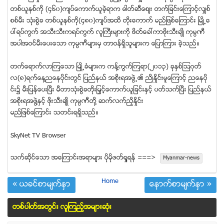
တစ္ယူနစ္ကုိ (၄၆၀)က်ပ္ေကာက္ယူခဲ့ရာက ဓါတ္ဆီေစ်း တက္ျခင္းေၾကာင့္လွ်စ္
စစ္မီး သုံးစြဲခ တစ္ယူနစ္ကုိ(၄၈၀)က်ပ္အထိ တုိးေကာက္ မည္ျဖစ္ေၾကာင္း ၿမဳိ႕ေ
ပၚရပ္ကြက္ အသီးသီးကရပ္ကြက္ လူႀကီးမ်ားကို ဖိတ္ေခၚကာဖုိးသီးခ်ဳိ ကုမၸဏီ
အပါအဝင္မီးေပးေသာ ကုမၸဏီမ်ားမွ တာဝန္ရိွသူမ်ားက ေျပာၾကား ခဲ့သည္။
တက္ေရာက္လာၾကေသာ ၿမဳိ႕ခံမ်ားက ကန္႔ကြက္ၾကရာ(၂၀၁၃) ခုႏွစ္ၾသဂုတ္
လ(၈)ရက္ေန႔ညေနပုိင္းတြင္ ျပည္နယ္ အစုိးရအဖြဲ႕၏ ညိုႏႈိင္းမူေၾကာင့္ ညေနပုိ
င္း၌ မီးျပန္ေပးၿပီး မီတာသုံးစြဲခတုိးျမႇင့္ေကာက္ယူျခင္းႏွင့္ ပတ္သက္ၿပီး ျပည္နယ္
အစုိးရအဖြဲ႔ႏွင့္ ဖုိးသီးခ်ဳိ ကုမၸဏီတုိ႔ ဆက္လက္ညိႇႏိႈင္း
မည္ျဖစ္ေၾကာင္း သတင္းရရိွသည္။
SkyNet TV Browser
သက္ဆုိင္ေသာ အေၾကာင္းအရာမ်ား ပုိမုိဖတ္ရႈရန္ ===>
Myanmar-news
Home
« ယခင္စာမ်က္ႏွာ
ေနာက္စာမ်က္ႏွာ »
တစ္ပါတ္အတြင္း လူၾကည့္အမ်ားဆံုး