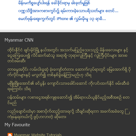
မိန္းမကိစၥေပ်ာ္ပါးရန္ ေခၚခိုင္းရာမွ ဓါးခုတ္မႈျဖစ္
၀ဏၰသိဒိၶအားကစားကြင္း၌ ရမ္းကားခဲ့ေသာပရိသတ္မ်ား စတင္...
စမတ္ဖုန္းေစ်းကြက္တြင္ iPhone ၏ လႊမ္းမိုးမႈ ၁၃ ရာခိ...
လူငယ္ေတြ အိမ္ေထာင္ျပဳေတာ့မယ္ဆုိရင္ . . .
ျမန္မာစာစနစ္ပါ ပထမဆုံး LG ဖုန္း ၾသဂုတ္ ၁၀ ရက္ စေရာ...
Myanmar CNN
တတိယေျမာက္ ခုံးေက်ာ္တံတား၏ ယာဥ္ေၾကာျပႆနာ
ထိုင္းနို္င္ငံ ခ်င္းမိုင္ျမိဳ ့နယ္အတြင္း အသက္မျပည့္ေသးသည့္ မိန္းခေလးမ်ား နွင့္
ဗုိလ္ခ်ဳပ္လက္ေရးမူစာအုပ္ မိဘဆရာအသင္းႏွင့္ စာအုပ္ျပ...
ေငြေၾကးေပး၍ လိင္ဆက္ဆံသူ အရာရွိ-ဘုရားလူၾကီးနွင့္ လူၾကီးပိုင္းမ်ား အားစ
အရက္မ်ား ေစ်းေပါေနျခင္းက ေဘာလံုးကြင္းအတြင္း ရမ္းကာ...
တင္ဖမ္းဆီး
ေမ့ေလ်ာ့ကာဖြင့္ထားခဲ့သည့္ ပန္ကာမွအပူခ်ိန္လြန္ကဲ၍ စ...
တာေမြအ၀ိုင္း လမ္းငါးခြဆံု ခံုးေက်ာ္တံတား ေဆာက္လုပ္ရာတြင္ ေျမေအာက္ရွိ ပို
လြန္ခဲ့တဲ့ နွစ္ေပါင္း ၄၀က ဗီယက္နမ္စစ္ပဲြအတြင္း ေပ်...
က္လိုင္းမ်ားႏွင့္ မလြတ္၍ တစ္ႏွစ္ခြဲခန္႔ၾကာမည္ဟု သိရ
လူသတ္ျပီး ဓာတ္ပံုနဲ႔ Status ကို Facebook ေပၚ တင္သူ
မၿဖိဳးၿဖိဳးေအာင္၏ ခင္ပြန္း ေက်ာင္းသားေခါင္းေဆာင္ ကိုလင္းထက္ႏိုင္ ဖမ္းဆီးခံ
ရေၾကာင္း သိရ
ကေလးဖ်ားေနစဥ္ မိဘအခ်ိဳ႕၏ မွားယြင္း လုပ္ေဆာင္ေနမႈမ်ား
၀န္ထမ္းမ်ား လစာေငြအရစ္က်စုေဆာင္း၍ အိမ္ရာ၀ယ္ယူႏုိင္မည့္အစီအစဥ္ စတ
စစ္ေတြၿမဳိ႕တစ္ၿမဳိ႕လုံးလွ်ပ္စစ္မီးျဖတ္ေတာက္ထား
င္မည္
ရဲစခန္း မီးရႈိ ့မႈ လူစုခဲြရာ ဘဂၤလီ(၄)ဦး ေသဆုံး
လည္ေခ်ာင္းထဲမွာ အစာပိုက္ထည့္ထားရလုိ႔ သီခ်င္းဆုိရတာ အခက္အခဲေတြ ႀ
အမ်ဳိးသမီးငယ္ႏွစ္ဦးကို ျပည့္တန္ဆာအျဖစ္ လူကုန္ကူးသူ...
ကံဳေနရတယ္လို႔ ဖြင့္ဟလာတဲ့ ဆုိေတး
အမ်ဳိးသမီးငယ္ႏွစ္ဦးကို ျပည့္တန္ဆာအျဖစ္ လူကုန္ကူးသူ...
My Favourite
အမ်ဳိးသမီးငယ္ႏွစ္ဦးကို ျပည့္တန္ဆာအျဖစ္ လူကုန္ကူးသူ...
Myanmar Website Tutorials