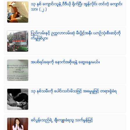
၁၃ ႏွစ္ ေက်ာင္းသူနဲ႕ဗီဒီယို ရိုက္ျပီး အြန္လိုင္း တင္တဲ့ ေက်ာင္း
သား ( ၂ )
ျပည္လမ္းႏွင့္ ဥကၠလာလမ္းဆုံ မီးပြိဳင့္အနီး ယာဥ္သုံးစီးဆင့္တို
က္မႈျဖစ္ပြား
အပစ္ရပ္ေရးကို ေနာက္အစိုးရနဲ႔ ေဆြးေႏြးမယ္။
၁၃ ႏွစ္သမီးကို ေပါင္းသင္းမိသျဖင့္ အဓမၼမႈျဖင့္ တရားစြဲခံရ
ခင္ပြန္းသည္ရဲ႕ ခ်ီးက်ဴးခံရသူ သက္မြန္ျမင့္