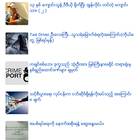
၁၃ ႏွစ္ ေက်ာင္းသူနဲ႕ဗီဒီယို ရိုက္ျပီး အြန္လိုင္း တင္တဲ့ ေက်ာင္း
သား ( ၂ )
Taxi Driver ဦးေလးၾကီး..သူသရဲေျခာက္ခံရတဲ့အေၾကာင္း(ကိုယ္ေ
တြ႕ ျဖစ္ရပ္မွန္)
ကခ်င္စစ္ေဘး ဒုကၡသည္ သံုးဦးအား ျမစ္ႀကီးနားခရိုင္ တရားရံုးမွ
ႏွစ္ရွည္ေထာင္ဒဏ္မ်ား ခ်မွတ္
သင့္စီးပြားေရး လုပ္ငန္းက ဝဘ္ဆိုဒ္ရွိရန္လိုအပ္သည့္ အေၾကာင္း
၈ ခ်က္
အပစ္ရပ္ေရးကို ေနာက္အစိုးရနဲ႔ ေဆြးေႏြးမယ္။