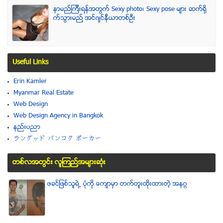
နာမည္ၾကီးရန္အတြက္ Sexy photo၊ Sexy pose မ်ား ဆက္ရို
က္သြားမည္႔ အင္ဂ်င္နီယာတစ္ဦး
Useful Links
Erin Kamler
Myanmar Real Estate
Web Design
Web Design Agency in Bangkok
နည္းပညာ
ラングッド バンコク ポーカー
တစ္လအတြင္း လူၾကည္႔အမ်ားဆံုး
ဖခင္ျဖစ္သူရဲ႕ ပံုကို ေက်ာမွာ တက္တူးထိုးထားတဲ့ အနဂၢ