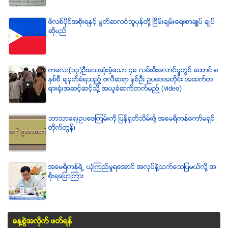
ဖိလစ္ပိုင္အစိုးရႏွင့္ မြတ္ဆလင္သူပုန္တို႔ ၿငိမ္းခ်မ္းေရးစာခ်ဳပ္ ခ်ဳပ္
ဆိုမည္
ကေလး(၁၃)ဦးေသဆံုးခဲ့ေသာ ၄၈ လမ္းမီးေလာင္မႈတြင္ ေထာင္ ၈
ႏွစ္စီ ခ်မွတ္ခံရသည့္ ဗလီဆရာ ႏွစ္ဦး ဥပေဒအတိုင္း အထက္တ
ရားရံုးအဆင့္ဆင့္သို႔ အယူခံဆက္တက္မည္ (video)
ဘာသာေရးဥပေဒၾကမ္းကို ျပန္ရုတ္သိမ္းဖို႔ အေမရိကန္ေကာ္မရွင္
တိုက္တြန္း
အေမရိကန္ရဲ႕ ယံုၾကည္မႈရေအာင္ အလုပ္နဲ႔သက္ေသျပမယ္လုိ႔ အ
စုိးရေျပာၾကား
ေန႔စြဲအလိုက္ ဖတ္ရန္