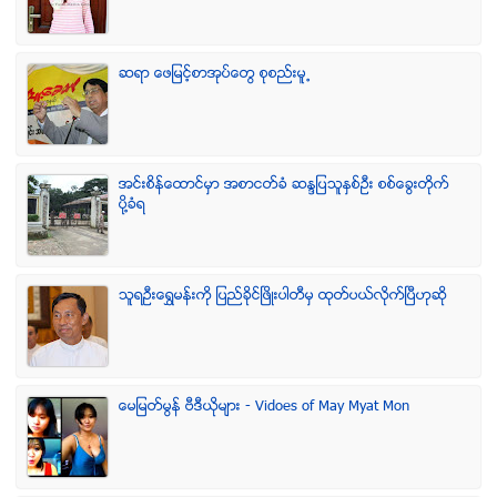
ဆရာ ေဖျမင့္စာအုပ္ေတြ စုစည္းမူ႕
အင္းစိန္ေထာင္မွာ အစာငတ္ခံ ဆႏၵျပသူႏွစ္ဦး စစ္ေခြးတုိက္
ပုိ႔ခံရ
သူရဦးေရႊမန္းကို ျပည္ခိုင္ျဖိဳးပါတီမွ ထုတ္ပယ္လိုက္ျပီဟုဆို
ေမျမတ္မြန္ ဗီဒီယုိမ်ား - Vidoes of May Myat Mon