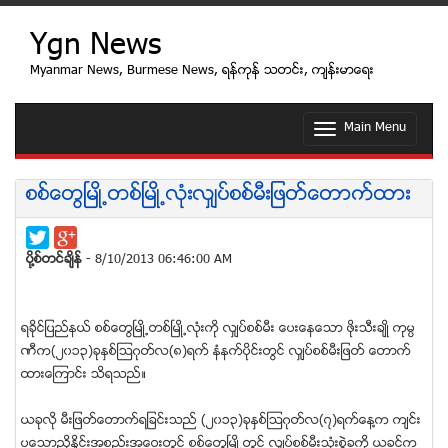
Ygn News
Myanmar News, Burmese News, ရန္ကုန္ သတင္း, က်န္းမာေရး
Main Menu
T
o
g
g
စစ္ေတြၿမဳိ႕တစ္ၿမဳိ႕လုံးလွ်ပ္စစ္မီးျဖတ္ေတာက္ထား
l
e
n
a
ပုိ႔စ္တင္ခ်ိန္
- 8/10/2013 06:46:00 AM
v
i
g
a
ရခုိင္ျပည္နယ္ စစ္ေတြၿမဳိ႕တစ္ၿမဳိ႕လုံးကုိ လွ်ပ္စစ္မီး ေပးေနေသာ ဖုိးသီးခ်ဳိ ကုမၸ
t
ဏီက(၂၀၁၃)ခုႏွစ္ၾသဂုတ္လ(၈)ရက္ နံနက္ပုိင္းတြင္ လွ်ပ္စစ္မီးျဖတ္ ေတာက္
i
ထားေၾကာင္း သိရသည္။
o
n
ယခုလုိ မီးျဖတ္ေတာက္ရျခင္းသည္ (၂၀၁၃)ခုႏွစ္ၾသဂုတ္လ(၇)ရက္ေန႔က က်င္း
ပေသာၫွိႏိႈင္းအစည္းအေဝးတြင္ စစ္ေတြၿမဳိ႕တြင္ လွ်ပ္စစ္မီးသုံးစြဲခကုိ ယခင္က