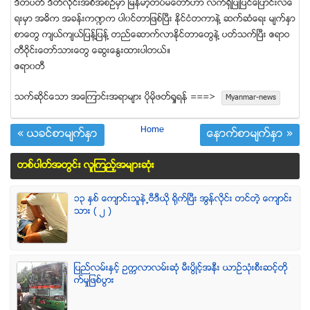
ဒီတပတ္ ဒိတ္လိုင္းအစီအစဥ္မွာ ျမန္မာ့တပ္မေတာ္ဟာ လက္ရွိျပဳျပင္ေျပာင္းလဲေ
ရးမွာ အဓိက အခန္းက႑က ပါ၀င္တာျဖစ္ၿပီး ႏုိင္ငံတကာနဲ႔ ဆက္ဆံေရး မ်က္ႏွာ
စာေတြ က်ယ္က်ယ္ျပန္႔ျပန္႔ တည္ေဆာက္လာႏိုင္တာေတြနဲ႔ ပတ္သက္ၿပီး ဧရာဝ
တီဝိုင္းေတာ္သားေတြ ေဆြးေႏြးထားပါတယ္။
ဧရာ၀တီ
သက္ဆုိင္ေသာ အေၾကာင္းအရာမ်ား ပုိမုိဖတ္ရႈရန္ ===>
Myanmar-news
Home
« ယခင္စာမ်က္ႏွာ
ေနာက္စာမ်က္ႏွာ »
တစ္ပါတ္အတြင္း လူၾကည့္အမ်ားဆံုး
၁၃ ႏွစ္ ေက်ာင္းသူနဲ႕ဗီဒီယို ရိုက္ျပီး အြန္လိုင္း တင္တဲ့ ေက်ာင္း
သား ( ၂ )
ျပည္လမ္းႏွင့္ ဥကၠလာလမ္းဆုံ မီးပြိဳင့္အနီး ယာဥ္သုံးစီးဆင့္တို
က္မႈျဖစ္ပြား