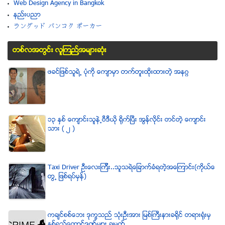
Web Design Agency in Bangkok
နည္းပညာ
ラングッド バンコク ポーカー
တစ္လအတြင္း လူၾကည္႔အမ်ားဆံုး
ဖခင္ျဖစ္သူရဲ႕ ပံုကို ေက်ာမွာ တက္တူးထိုးထားတဲ့ အနဂၢ
၁၃ ႏွစ္ ေက်ာင္းသူနဲ႕ဗီဒီယို ရိုက္ျပီး အြန္လိုင္း တင္တဲ့ ေက်ာင္း
သား ( ၂ )
Taxi Driver ဦးေလးၾကီး..သူသရဲေျခာက္ခံရတဲ့အေၾကာင္း(ကိုယ္ေ
တြ႕ ျဖစ္ရပ္မွန္)
ကခ်င္စစ္ေဘး ဒုကၡသည္ သံုးဦးအား ျမစ္ႀကီးနားခရိုင္ တရားရံုးမွ
ႏွစ္ရွည္ေထာင္ဒဏ္မ်ား ခ်မွတ္