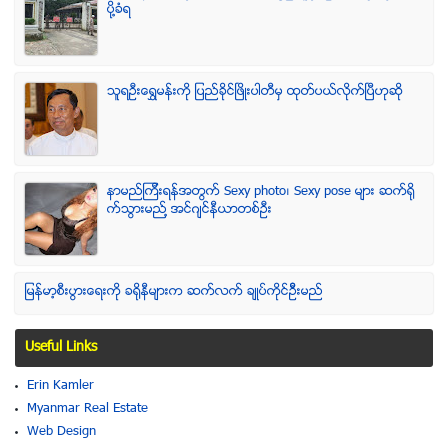
ပုိ႔ခံရ
သူရဦးေရႊမန္းကို ျပည္ခိုင္ျဖိဳးပါတီမွ ထုတ္ပယ္လိုက္ျပီဟုဆို
နာမည္ၾကီးရန္အတြက္ Sexy photo၊ Sexy pose မ်ား ဆက္ရို
က္သြားမည္႔ အင္ဂ်င္နီယာတစ္ဦး
ျမန္မာ့စီးပြားေရးကို ခရိုနီမ်ားက ဆက္လက္ ခ်ဳပ္ကိုင္ဥိီးမည္
Useful Links
Erin Kamler
Myanmar Real Estate
Web Design