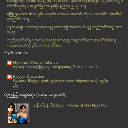
တာေမြအ၀ိုင္း လမ္းငါးခြဆံု ခံုးေက်ာ္တံတား ေဆာက္လုပ္ရာတြင္ ေျမေအာက္ရွိ ပို
ကမၻာႀကီး ဟန္ခ်က္ ပ်က္ဦးမည္ေလာ
က္လိုင္းမ်ားႏွင့္ မလြတ္၍ တစ္ႏွစ္ခြဲခန္႔ၾကာမည္ဟု သိရ
ရခိုင္ျပည္နယ္ရွိ အစုိးရ မဟုတ္ေသာ အဖြဲ႕မ်ားကို ျပန္...
မၿဖိဳးၿဖိဳးေအာင္၏ ခင္ပြန္း ေက်ာင္းသားေခါင္းေဆာင္ ကိုလင္းထက္ႏိုင္ ဖမ္းဆီးခံ
ရေၾကာင္း သိရ
လိုင္းကားမ်ားဖ်က္သိမ္းအပ္ႏွံပါက မီနီဘတ္စ္ႏွင့္ စီး...
၀န္ထမ္းမ်ား လစာေငြအရစ္က်စုေဆာင္း၍ အိမ္ရာ၀ယ္ယူႏုိင္မည့္အစီအစဥ္ စတ
က်န္းမာေရး ဆိုတာ...
င္မည္
အပ်ဳိႀကီး တစ္ဦးတည္း ေနတဲ့အိမ္ အသတ္ခံရၿပီး စိန္ထည္မ...
လည္ေခ်ာင္းထဲမွာ အစာပိုက္ထည့္ထားရလုိ႔ သီခ်င္းဆုိရတာ အခက္အခဲေတြ ႀ
ေငြကုိ ေရလုိ တကယ္ခ်ဳိးျပသည့္ ဓာတ္ပံုေၾကာင့္ အခြန္ေ...
ကံဳေနရတယ္လို႔ ဖြင့္ဟလာတဲ့ ဆုိေတး
တ႐ုတ္မယ္လား၊ ျမန္မာမယ္လား၊ မိုးစက္ဝိုင္အတြက္ ေမးခြ...
My Favourite
‘အ’ အကၡရာယာဥ္မ်ား ေအာက္တိုဘာလ ေနာက္ဆုံးပတ္ အပ္ႏွံခ...
Myanmar Website Tutorials
နန္း၀ုိးဖန္၏ ခင္ပြန္း ဂ်ပန္ႏုိင္ငံသားကုိ ႏုိင္ငံ့စ...
ကၽြမ္းက်င္စြာ အသုံးျပဳႏုိင္ရင္ အက်ိဳးမ်ားမယ့္ Facebook search
အစိုးရထီ ျပင္ပေပါက္ေစ်း ျမင့္ေနမႈေၾကာင့္ ကြန္ပ်ဴတာ...
Blogger Discussion
ျမန္မာ-ဗီယက္နမ္ ဗီဇာမဲ့ ၀င္ထြက္ၾကမယ္
Myanmar Blogger မ်ား၏ နည္းပညာ အခက္အခဲမ်ားကုိ အခမဲ့ ကူညီမ
ည္။
တရားမ၀င္ ကၽြန္းသစ္မ်ားဖမ္းဆီးရမိ
လူၾကည့္အမ်ားဆုံး (အစမွ ယခုအထိ)
ေရာင္မကုန္လွ်င္ မီးရွို ႔ေသာ LV ဖက္ရွင္
ေရေအာက္ေကဘယ္ဆက္ေၾကာင္းခ်ိဳ႕ယြင္းမႈ ျမန္မာ့ဆက္သြယ္ေ...
ေမျမတ္မြန္ ဗီဒီယုိမ်ား - Vidoes of May Myat Mon
Digital Camera Magazine Myanmar, November 2013 ပထမ...
ဆင္ဟာ တျခားတိရစ ၦာန္ေတြနဲ႔ မတူဘဲ လူေတြရဲ႕ လက္ဟန္ေျ...
တုိင္းရင္းသား လက္နက္ကုိင္အဖြဲ႔အားလံုး လုိင္ဇာၿမိဳ႕...