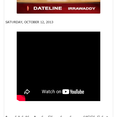
SATURDAY, OCTOBER 12, 2013