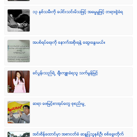
၁၃ ႏွစ္သမီးကို ေပါင္းသင္းမိသျဖင့္ အဓမၼမႈျဖင့္ တရားစြဲခံရ
အပစ္ရပ္ေရးကို ေနာက္အစိုးရနဲ႔ ေဆြးေႏြးမယ္။
ခင္ပြန္းသည္ရဲ႕ ခ်ီးက်ဴးခံရသူ သက္မြန္ျမင့္
ဆရာ ေဖျမင့္စာအုပ္ေတြ စုစည္းမူ႕
အင္းစိန္ေထာင္မွာ အစာငတ္ခံ ဆႏၵျပသူႏွစ္ဦး စစ္ေခြးတုိက္