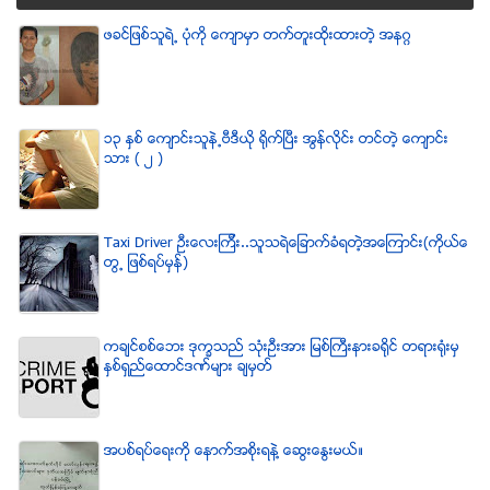
ဖခင္ျဖစ္သူရဲ႕ ပံုကို ေက်ာမွာ တက္တူးထိုးထားတဲ့ အနဂၢ
၁၃ ႏွစ္ ေက်ာင္းသူနဲ႕ဗီဒီယို ရိုက္ျပီး အြန္လိုင္း တင္တဲ့ ေက်ာင္း
သား ( ၂ )
Taxi Driver ဦးေလးၾကီး..သူသရဲေျခာက္ခံရတဲ့အေၾကာင္း(ကိုယ္ေ
တြ႕ ျဖစ္ရပ္မွန္)
ကခ်င္စစ္ေဘး ဒုကၡသည္ သံုးဦးအား ျမစ္ႀကီးနားခရိုင္ တရားရံုးမွ
ႏွစ္ရွည္ေထာင္ဒဏ္မ်ား ခ်မွတ္
အပစ္ရပ္ေရးကို ေနာက္အစိုးရနဲ႔ ေဆြးေႏြးမယ္။