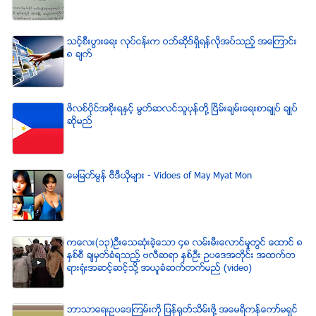
သင့္စီးပြားေရး လုပ္ငန္းက ဝဘ္ဆိုဒ္ရွိရန္လိုအပ္သည့္ အေၾကာင္း
၈ ခ်က္
ဖိလစ္ပိုင္အစိုးရႏွင့္ မြတ္ဆလင္သူပုန္တို႔ ၿငိမ္းခ်မ္းေရးစာခ်ဳပ္ ခ်ဳပ္
ဆိုမည္
ေမျမတ္မြန္ ဗီဒီယုိမ်ား - Vidoes of May Myat Mon
ကေလး(၁၃)ဦးေသဆံုးခဲ့ေသာ ၄၈ လမ္းမီးေလာင္မႈတြင္ ေထာင္ ၈
ႏွစ္စီ ခ်မွတ္ခံရသည့္ ဗလီဆရာ ႏွစ္ဦး ဥပေဒအတိုင္း အထက္တ
ရားရံုးအဆင့္ဆင့္သို႔ အယူခံဆက္တက္မည္ (video)
ဘာသာေရးဥပေဒၾကမ္းကို ျပန္ရုတ္သိမ္းဖို႔ အေမရိကန္ေကာ္မရွင္