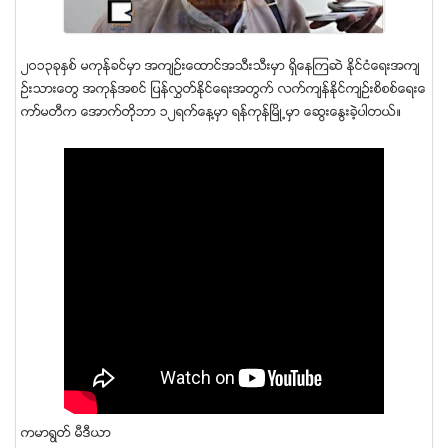
၂ဝ၁၃ခုႏွစ္ မကုန္ခင္မွာ အက်ဥ္းေထာင္အသီးသီးမွာ ရွိေနၾကဆဲ ႏိုင္ငံေရးအက်
ဥ္းသားေတြ အကုန္အစင္ ျပန္လႊတ္ႏိုင္ေရးအတြက္ လက္က်န္ႏိုင္က်ဥ္းစိစစ္ေရးေ
ကာ္မတီက ေအာက္တိုဘာ ၁၂ရက္ေန႔မွာ ရန္ကုန္ၿမိဳ႕မွာ ေဆြးေႏြးခဲ့ပါတယ္။
ကမာရြတ္ မီဒီယာ