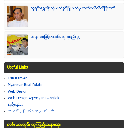
သူရဦးေရႊမန္းကို ျပည္ခိုင္ျဖိဳးပါတီမွ ထုတ္ပယ္လိုက္ျပီဟုဆို
ဆရာ ေဖျမင့္စာအုပ္ေတြ စုစည္းမူ႕
Useful Links
Erin Kamler
Myanmar Real Estate
Web Design
Web Design Agency in Bangkok
နည္းပညာ
ラングッド バンコク ポーカー
တစ္လအတြင္း လူၾကည္႔အမ်ားဆံုး