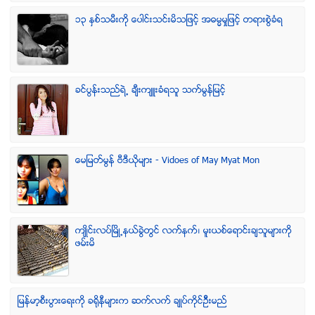
၁၃ ႏွစ္သမီးကို ေပါင္းသင္းမိသျဖင့္ အဓမၼမႈျဖင့္ တရားစြဲခံရ
ခင္ပြန္းသည္ရဲ႕ ခ်ီးက်ဴးခံရသူ သက္မြန္ျမင့္
ေမျမတ္မြန္ ဗီဒီယုိမ်ား - Vidoes of May Myat Mon
က်ဳိင္းလပ္ၿမိဳ႕နယ္ခြဲတြင္ လက္နက္၊ မူးယစ္ေရာင္းခ်သူမ်ားကို
ဖမ္းမိ
ျမန္မာ့စီးပြားေရးကို ခရိုနီမ်ားက ဆက္လက္ ခ်ဳပ္ကိုင္ဥိီးမည္