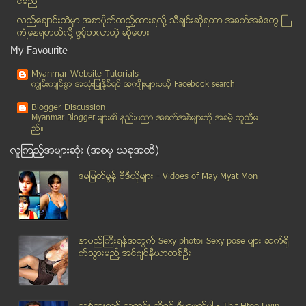
င္မည္
အပ်ဳိႀကီး တစ္ဦးတည္း ေနတဲ့အိမ္ အသတ္ခံရၿပီး စိန္ထည္မ...
လည္ေခ်ာင္းထဲမွာ အစာပိုက္ထည့္ထားရလုိ႔ သီခ်င္းဆုိရတာ အခက္အခဲေတြ ႀ
ေငြကုိ ေရလုိ တကယ္ခ်ဳိးျပသည့္ ဓာတ္ပံုေၾကာင့္ အခြန္ေ...
ကံဳေနရတယ္လို႔ ဖြင့္ဟလာတဲ့ ဆုိေတး
တ႐ုတ္မယ္လား၊ ျမန္မာမယ္လား၊ မိုးစက္ဝိုင္အတြက္ ေမးခြ...
My Favourite
‘အ’ အကၡရာယာဥ္မ်ား ေအာက္တိုဘာလ ေနာက္ဆုံးပတ္ အပ္ႏွံခ...
Myanmar Website Tutorials
နန္း၀ုိးဖန္၏ ခင္ပြန္း ဂ်ပန္ႏုိင္ငံသားကုိ ႏုိင္ငံ့စ...
ကၽြမ္းက်င္စြာ အသုံးျပဳႏုိင္ရင္ အက်ိဳးမ်ားမယ့္ Facebook search
အစိုးရထီ ျပင္ပေပါက္ေစ်း ျမင့္ေနမႈေၾကာင့္ ကြန္ပ်ဴတာ...
Blogger Discussion
ျမန္မာ-ဗီယက္နမ္ ဗီဇာမဲ့ ၀င္ထြက္ၾကမယ္
Myanmar Blogger မ်ား၏ နည္းပညာ အခက္အခဲမ်ားကုိ အခမဲ့ ကူညီမ
ည္။
တရားမ၀င္ ကၽြန္းသစ္မ်ားဖမ္းဆီးရမိ
လူၾကည့္အမ်ားဆုံး (အစမွ ယခုအထိ)
ေရာင္မကုန္လွ်င္ မီးရွို ႔ေသာ LV ဖက္ရွင္
ေရေအာက္ေကဘယ္ဆက္ေၾကာင္းခ်ိဳ႕ယြင္းမႈ ျမန္မာ့ဆက္သြယ္ေ...
ေမျမတ္မြန္ ဗီဒီယုိမ်ား - Vidoes of May Myat Mon
Digital Camera Magazine Myanmar, November 2013 ပထမ...
ဆင္ဟာ တျခားတိရစ ၦာန္ေတြနဲ႔ မတူဘဲ လူေတြရဲ႕ လက္ဟန္ေျ...
တုိင္းရင္းသား လက္နက္ကုိင္အဖြဲ႔အားလံုး လုိင္ဇာၿမိဳ႕...
နာမည္ၾကီးရန္အတြက္ Sexy photo၊ Sexy pose မ်ား ဆက္ရို
ေညာင္ေလးပင္မႇ ေတာင္ငူသုိ႔ ေျပးဆြဲေနသည့္ ခရီးသည္ ယာ...
က္သြားမည္႔ အင္ဂ်င္နီယာတစ္ဦး
ဓာတုဆိုးေဆးပါ မုန္႔မ်ား မစားသံုးေရး ပညာေပးမႈ လုပ္ေ...
မိုးစက္ဝိုင္ျမန္မာစစ္စစ္ျဖစ္ေၾကာင္း သက္ေသျပမည္
တပ္ခ်္မဟာတြင္ ဖိနပ္ေၾကာ္ျငာရိုက္သည့္အေမရိကန္မယ္စၾက...