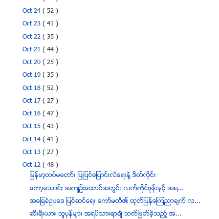
Oct 24
( 52 )
Oct 23
( 41 )
Oct 22
( 35 )
Oct 21
( 44 )
Oct 20
( 25 )
Oct 19
( 35 )
Oct 18
( 52 )
Oct 17
( 27 )
Oct 16
( 47 )
Oct 15
( 43 )
Oct 14
( 41 )
Oct 13
( 27 )
Oct 12
( 48 )
ျမန္မာ့တပ္မေတာ္၊ ျပဳျပင္ေျပာင္းလဲေရးနဲ႔ ဒိတ္လိုင္း
ေကာ့ေသာင္း အက်ဥ္းေထာင္အတြင္း လက္ကိုင္ဖုန္းႏႇင့္ အ႐...
အေျခခံဥပေဒ ျပင္ဆင္ေရး ေကာ္မတီ၏ ထုတ္ျပန္ေၾကညာခ်က္ လ...
ဆီးရီးယား သူပုန္မ်ား အရပ္သားရာခ်ီ သတ္ျဖတ္ခဲ့သည့္ အ...