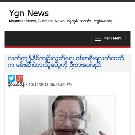
Ygn News
Myanmar News, Burmese News, ရန္ကုန္ သတင္း, က်န္းမာေရး
Main Menu
T
o
g
g
လက္က်န္ႏိုင္က်ဥ္းလႊတ္ေရး စစ္အစိုးရလက္ထက္
l
က ဖမ္းဆီးထားသူေတြကို ဦးစားေပးမည္
e
n
a
v
ပုိ႔စ္တင္ခ်ိန္
- 10/12/2013 06:58:00 PM
i
g
a
t
i
o
n