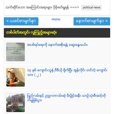
သက္ဆုိင္ေသာ အေၾကာင္းအရာမ်ား ပုိမုိဖတ္ရႈရန္ ===>
political-news
Home
« ယခင္စာမ်က္ႏွာ
ေနာက္စာမ်က္ႏွာ »
တစ္ပါတ္အတြင္း လူၾကည့္အမ်ားဆံုး
အပစ္ရပ္ေရးကို ေနာက္အစိုးရနဲ႔ ေဆြးေႏြးမယ္။
၁၃ ႏွစ္ ေက်ာင္းသူနဲ႕ဗီဒီယို ရိုက္ျပီး အြန္လိုင္း တင္တဲ့ ေက်ာင္း
သား ( ၂ )
ျပည္လမ္းႏွင့္ ဥကၠလာလမ္းဆုံ မီးပြိဳင့္အနီး ယာဥ္သုံးစီးဆင့္တို
က္မႈျဖစ္ပြား