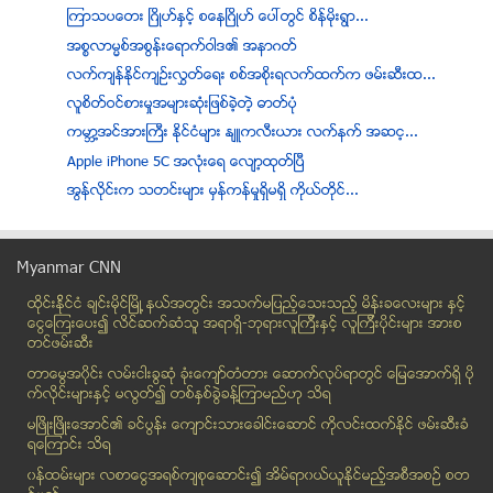
ၾကာသပေတး ၿဂိဳဟ္ႏွင့္ စေနၿဂိဳဟ္ ေပၚတြင္ စိန္မိုးရြာ...
အစၥလာမၼစ္အစြန္းေရာက္ဝါဒ၏ အနာဂတ္
လက္က်န္ႏိုင္က်ဥ္းလႊတ္ေရး စစ္အစိုးရလက္ထက္က ဖမ္းဆီးထ...
လူစိတ္ဝင္စားမႈအမ်ားဆုံးျဖစ္ခဲ့တဲ့ ဓာတ္ပုံ
ကမာၻ႔အင္အားႀကီး ႏိုင္ငံမ်ား ႏ်ဴကလီးယား လက္နက္ အဆင့...
Apple iPhone 5C အလံုးေရ ေလ်ာ့ထုတ္ျပီ
အြန္လိုင္းက သတင္းမ်ား မွန္ကန္မွုရွိမရွိ ကိုယ္တိုင္...
အေျခခံဥပေဒ ျပင္ဆင္ေရး ေကာ္မတီ၏ ထုတ္ျပန္ေၾကညာခ်က္ လ...
ကားေစ်းကြက္တြင္ က်ပ္သိန္းေသာင္းခ်ီ လိမ္လည္မႈျဖင့္ ...
Myanmar CNN
ေက်ာက္ျဖဴ အထူးစီးပြားေရးဇုန္တြင္ OIC နိုင္ငံမ်ား ရ...
ထိုင္းနို္င္ငံ ခ်င္းမိုင္ျမိဳ ့နယ္အတြင္း အသက္မျပည့္ေသးသည့္ မိန္းခေလးမ်ား နွင့္
တင္မိုးလြင္၏ ရန္ကုန္ နည္းပညာတကၠသိုလ္ ေက်ာင္းသူဘဝ
ေငြေၾကးေပး၍ လိင္ဆက္ဆံသူ အရာရွိ-ဘုရားလူၾကီးနွင့္ လူၾကီးပိုင္းမ်ား အားစ
အင္းေလး ေဖာင္ေတာ္ဦးဘုရား ဗုဒၶ႐ုပ္ပြားေတာ္မ်ား ေဒသစ...
တင္ဖမ္းဆီး
ေတာင္ငူၿမိဳ႕ ၁၇ ရပ္ကြက္၊ ကန္လမ္းရွိ ခ်မ္းေျမ႕ဧည္႔ေ...
တာေမြအ၀ိုင္း လမ္းငါးခြဆံု ခံုးေက်ာ္တံတား ေဆာက္လုပ္ရာတြင္ ေျမေအာက္ရွိ ပို
ကမၻာႀကီး ဟန္ခ်က္ ပ်က္ဦးမည္ေလာ
က္လိုင္းမ်ားႏွင့္ မလြတ္၍ တစ္ႏွစ္ခြဲခန္႔ၾကာမည္ဟု သိရ
ရခိုင္ျပည္နယ္ရွိ အစုိးရ မဟုတ္ေသာ အဖြဲ႕မ်ားကို ျပန္...
မၿဖိဳးၿဖိဳးေအာင္၏ ခင္ပြန္း ေက်ာင္းသားေခါင္းေဆာင္ ကိုလင္းထက္ႏိုင္ ဖမ္းဆီးခံ
ရေၾကာင္း သိရ
လိုင္းကားမ်ားဖ်က္သိမ္းအပ္ႏွံပါက မီနီဘတ္စ္ႏွင့္ စီး...
၀န္ထမ္းမ်ား လစာေငြအရစ္က်စုေဆာင္း၍ အိမ္ရာ၀ယ္ယူႏုိင္မည့္အစီအစဥ္ စတ
က်န္းမာေရး ဆိုတာ...