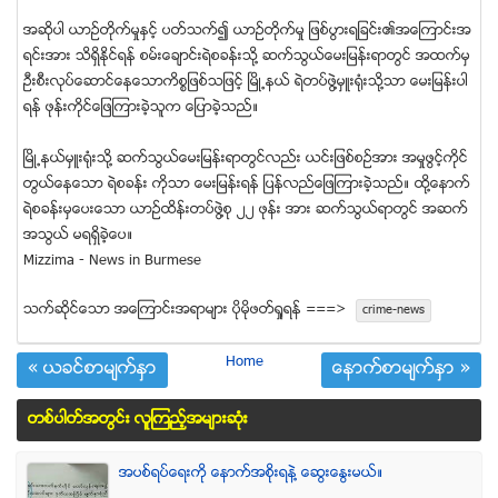
အဆိုပါ ယာဥ္တိုက္မႈႏွင့္ ပတ္သက္၍ ယာဥ္တိုက္မႈ ျဖစ္ပြားရျခင္း၏အေၾကာင္းအ
ရင္းအား သိရွိႏိုင္ရန္ စမ္းေခ်ာင္းရဲစခန္းသို႔ ဆက္သြယ္ေမးျမန္းရာတြင္ အထက္မွ
ဦးစီးလုပ္ေဆာင္ေနေသာကိစၥျဖစ္သျဖင့္ ၿမိဳ႕နယ္ ရဲတပ္ဖြဲ႔မွဴး႐ုံးသို႔သာ ေမးျမန္းပါ
ရန္ ဖုန္းကိုင္ေျဖၾကားခဲ့သူက ေျပာခဲ့သည္။
ၿမိဳ႕နယ္မွဴး႐ုံးသို႔ ဆက္သြယ္ေမးျမန္းရာတြင္လည္း ယင္းျဖစ္စဥ္အား အမႈဖြင့္ကိုင္
တြယ္ေနေသာ ရဲစခန္း ကိုသာ ေမးျမန္းရန္ ျပန္လည္ေျဖၾကားခဲ့သည္။ ထို႔ေနာက္
ရဲစခန္းမွေပးေသာ ယာဥ္ထိန္းတပ္ဖြဲ႔စု ၂၂ ဖုန္း အား ဆက္သြယ္ရာတြင္ အဆက္
အသြယ္ မရရွိခဲ့ေပ။
Mizzima - News in Burmese
သက္ဆုိင္ေသာ အေၾကာင္းအရာမ်ား ပုိမုိဖတ္ရႈရန္ ===>
crime-news
Home
« ယခင္စာမ်က္ႏွာ
ေနာက္စာမ်က္ႏွာ »
တစ္ပါတ္အတြင္း လူၾကည့္အမ်ားဆံုး
အပစ္ရပ္ေရးကို ေနာက္အစိုးရနဲ႔ ေဆြးေႏြးမယ္။