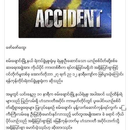
ေဇာ္ေဇာ္ေထြး
စမ္းေခ်ာင္းၿမိဳ႕နယ္ ရဲတပ္ဖြဲ႔မွဴး႐ုံးမွ ရဲမွဴးဦးေဆာင္ေသာ ယာဥ္စစ္ပိတ္ဆို႔စစ္ေ
ဆးေရးအဖြဲ႔အား ကိုယ္ပိုင္ ကားတစ္စီးက ရပ္တန္႔ျခင္းမရွိဘဲ အရွိန္ျပင္းစြာျဖင့္
၀င္တိုက္မႈတစ္ခု ေအာက္တိုဘာ ၂၇ ရက္ ည ၁၂ နာရီေက်ာ္က ျဖစ္ပြားခဲ့ေၾကာင္း
ရန္ကုန္တုိင္းရဲတပ္ဖြဲ႔မွဴး႐ုံးက ဆိုသည္။
အမႈတြင္ ယင္းေန႔ည ၁၀ နာရီက စမ္းေခ်ာင္းၿမိဳ႕နယ္ရဲမွဴး အပါအ၀င္ ယဥ္ထိန္းရဲ
မ်ားသည္ ျပည္လမ္းရွိ ဟံသာ၀တီအ၀ိုင္း ကားမွတ္တုိင္တြင္ ပူးေပါင္းယာဥ္စစ္ပိ
တ္ဆို႔ရွာေဖြေရးမ်ား ျပဳလုပ္ေနစဥ္ စမ္းေခ်ာင္း မုန္႔လက္ေဆာင္ကုန္းရပ္ကြက္၊ မႀ
ကီးႀကီးလမ္းေန ဦးျမင့္စိုးေမာင္းႏွင္လာသည့္ မတ္တူးအမ်ဳိးအစား ခဲ ေရာင္ ကိုယ္
ပိုင္ယာဥ္သည္ အရွိန္ျပင္းစြာျဖင့္ ေျမနီကုန္းဘက္မွ ဟံသာ၀တီ အ၀ိုင္းဘက္သို႔
အရွိန္ျပင္းစြာ ေမာင္းခဲ့သည္ဟု ဆုိထားသည္။