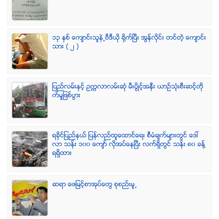
၁၃ ႏွစ္ ေက်ာင္းသူနဲ႕ဗီဒီယို ရိုက္ျပီး အြန္လိုင္း တင္တဲ့ ေက်ာင္း
သား ( ၂ )
ျပည္လမ္းႏွင့္ ဥကၠလာလမ္းဆုံ မီးပြိဳင့္အနီး ယာဥ္သုံးစီးဆင့္တို
က္မႈျဖစ္ပြား
ရခုိင္ျပည္နယ္ ျပန္လည္ထူေထာင္ေရး စီမံခ်က္မ်ားတြင္ ေဒၚ
လာ သန္း ၁၀၀ ေက်ာ္ လုိအပ္ေနၿပီး လက္ရွိတြင္ သန္း ၈၀ ခန္႔
ရရွိထား
ဆရာ ေဖျမင့္စာအုပ္ေတြ စုစည္းမူ႕