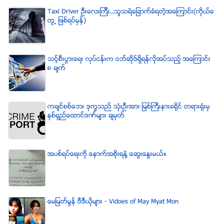
Taxi Driver ဦးေလးၾကီး..သူသရဲေျခာက္ခံရတဲ့အေၾကာင္း(ကိုယ္ေ
တြ႕ ျဖစ္ရပ္မွန္)
သင့္စီးပြားေရး လုပ္ငန္းက ဝဘ္ဆိုဒ္ရွိရန္လိုအပ္သည့္ အေၾကာင္း
၈ ခ်က္
ကခ်င္စစ္ေဘး ဒုကၡသည္ သံုးဦးအား ျမစ္ႀကီးနားခရိုင္ တရားရံုးမွ
ႏွစ္ရွည္ေထာင္ဒဏ္မ်ား ခ်မွတ္
အပစ္ရပ္ေရးကို ေနာက္အစိုးရနဲ႔ ေဆြးေႏြးမယ္။
ေမျမတ္မြန္ ဗီဒီယုိမ်ား - Vidoes of May Myat Mon