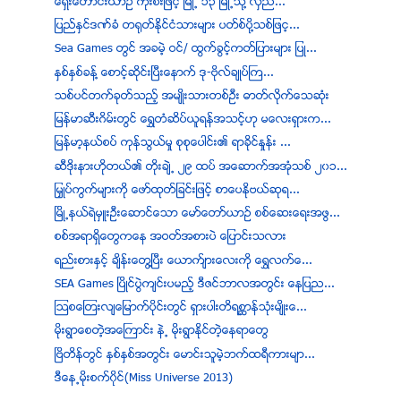
ေရွးေဟာင္းယာဥ္ ကိုးစီးျဖင့္ ၿမိဳ႕ ၁၃ ၿမိဳ႕သို႔ လွည...
ျပည္ႏွင္ဒဏ္ခံ တ႐ုတ္ႏိုင္ငံသားမ်ား ပတ္စ္ပို႔သစ္ျဖင့...
Sea Games တြင္ အခမဲ့ ဝင္/ ထြက္ခြင့္ကတ္ျပားမ်ား ျပဳ...
ႏွစ္ႏွစ္ခန္႔ ေစာင့္ဆိုင္းၿပီးေနာက္ ဒု-ဗိုလ္ခ်ဳပ္ႀက...
သစ္ပင္တက္ခုတ္သည့္ အမ်ဳိးသားတစ္ဦး ဓာတ္လိုက္ေသဆံုး
ျမန္မာဆီးဂိမ္းတြင္ ေရႊတံဆိပ္ယူရန္အသင့္ဟု မေလးရွားက...
ျမန္မာ့နယ္စပ္ ကုန္သြယ္မႈ စုစုေပါင္း၏ ရာခိုင္ႏႈန္း ...
ဆီဒိုးနားဟိုတယ္၏ တိုးခ်ဲ႕ ၂၉ ထပ္ အေဆာက္အအံုသစ္ ၂၀၁...
ျမႇဳပ္ကြက္မ်ားကို ေဖာ္ထုတ္ျခင္းျဖင့္ စာေပႏိုဗယ္ဆုရ...
ၿမိဳ႕နယ္ရဲမွဴးဦးေဆာင္ေသာ ေမာ္ေတာ္ယာဥ္ စစ္ေဆးေရးအဖြ...
စစ္အရာရွိေတြကေန အဝတ္အစားပဲ ေျပာင္းသလား
ရည္းစားႏွင့္ ခ်ိန္းေတြ႔ၿပီး ေယာက္်ားေလးကုိ ေရႊလက္ေ...
SEA Games ၿပိဳင္ပြဲက်င္းပမည့္ ဒီဇင္ဘာလအတြင္း ေနျပည...
ဩစေၾတးလ်ေျမာက္ပိုင္းတြင္ ရွားပါးတိရစၧာန္သုံးမ်ိဳးေ...
မိုးရြာေစတဲ့အေႀကာင္း နဲ႕ မိုးရြာႏိုင္တဲ့ေနရာေတြ
ၿဗိတိန္တြင္ ႏွစ္ႏွစ္အတြင္း ေမာင္းသူမဲ့ဘက္ထရီကားမ်ာ...
ဒီေန႕မိုးစက္၀ိုင္(Miss Universe 2013)