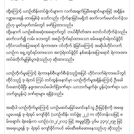
ထုိ႔ေၾကာင့္ ယာဥ္ထိန္းတပ္ဖြဲ႔၀င္မ်ားက လက္အခ်က္ျပမီးေခ်ာင္းမ်ားျဖင့္ အရွိန္ေ
လွ်ာ့ေပးရန္ တားျမစ္ခဲ့ ေသာ္လည္း လိုက္နာျခင္းမရွိဘဲ ဆက္လက္ေမာင္း၀င္ခဲ့သ
ည္ဟု မႈခင္းမွတ္တမ္းတြင္ ေဖာ္ျပထားသည္။
ထို႔ေနာက္ ယာဥ္စစ္အဆံုးအေရာက္တြင္ ဘယ္ရီဂိတ္အား စတင္၀င္တိုက္ခဲ့သည္။
ဆက္လက္၍ လမ္း ေဘးတြင္ အစဥ္လိုက္ရပ္ထားေသာ စမ္းေခ်ာင္းရဲတပ္ဖြဲ႔ပိုင္
ဟိုင္းလတ္အျပာေရာင္ ရဲကားအား ၀င္တိုက္ ခဲ့ျခင္းေၾကာင့္ အဆုိပါဟိုင္းလက္
ယာဥ္က ေရွ႕တြင္ရပ္ထားေသာ အလံုရဲတပ္ဖြဲ႔ပိုင္ နစ္ဆန္းအျပာေရာင္ ရဲကားအား
ထပ္မံတိုက္မႈျဖစ္ပြားခဲ့သည္ဟု ဆိုထားသည္။
ယာဥ္တိုက္မႈေၾကာင့္ ရဲကားႏွစ္စီးပ်က္စီးခဲ့သည့္အျပင္ ဟိုင္းလက္ရဲကားေပၚတြင္
ထို္င္သည့္ ဒု-ရဲတပ္ ၾကပ္ တင္ထြန္းေနာင္မွာ ယာဥ္တိုက္မႈအရွိန္ေၾကာင့္ ဦးေခါ
င္းေဆာင့္မိၿပီး နဖူးအလယ္ေပါက္ၿပဲဒဏ္ရာ၊ ယာဘက္မ်က္ခံုး ပြန္းပဲ့ဒဏ္ရာ၊ ယာ
ဘက္ဒူးပြန္းပဲ့ ဒဏ္ရာမ်ား ရရွိခဲ့သည္။
အဆိုပါ ယာဥ္တိုက္မႈေၾကာင့္ ယာဥ္မဆင္မျခင္ေမာင္းႏွင္သူ ဦးျမင့္စိုးကို အေရး
ယူေပးရန္ ဒု-ရဲအုပ္ ေက်ာ္ခိုင္ (ယာဥ္ထိန္း တပ္ဖြဲ႔စု ၂၂) က တိုင္တန္းသျဖင့္ စ
မ္းေခ်ာင္း ရဲစခန္းက ယာဥ္(ပ)၁၂/၂၀၁၃ ျဖင့္ အမႈဖြင့္ၿပီး ပုုဒ္မ ၃၃၇/၂၇၉ ျဖင့္
အေရးယူရန္ ဒု- ရဲအုပ္ ေက်ာ္ခိုင္ကပင္ ဖမ္းဆီးစစ္ေဆးေနသည္ဟု ဆုိသည္။