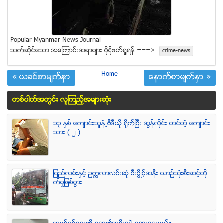
Popular Myanmar News Journal
သက္ဆုိင္ေသာ အေၾကာင္းအရာမ်ား ပုိမုိဖတ္ရႈရန္ ===>
crime-news
Home
« ယခင္စာမ်က္ႏွာ
ေနာက္စာမ်က္ႏွာ »
တစ္ပါတ္အတြင္း လူၾကည့္အမ်ားဆံုး
၁၃ ႏွစ္ ေက်ာင္းသူနဲ႕ဗီဒီယို ရိုက္ျပီး အြန္လိုင္း တင္တဲ့ ေက်ာင္း
သား ( ၂ )
ျပည္လမ္းႏွင့္ ဥကၠလာလမ္းဆုံ မီးပြိဳင့္အနီး ယာဥ္သုံးစီးဆင့္တို
က္မႈျဖစ္ပြား