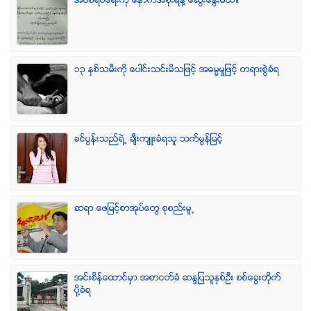
အပစ္ရပ္ေရးကို ေနာက္အစိုးရနဲ႔ ေဆြးေႏြးမယ္။
၁၃ ႏွစ္သမီးကို ေပါင္းသင္းမိသျဖင့္ အဓမၼမႈျဖင့္ တရားစြဲခံရ
ခင္ပြန္းသည္ရဲ႕ ခ်ီးက်ဴးခံရသူ သက္မြန္ျမင့္
ဆရာ ေဖျမင့္စာအုပ္ေတြ စုစည္းမူ႕
အင္းစိန္ေထာင္မွာ အစာငတ္ခံ ဆႏၵျပသူႏွစ္ဦး စစ္ေခြးတုိက္
ပုိ႔ခံရ