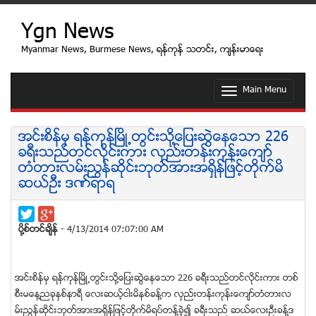
Ygn News
Myanmar News, Burmese News, ရန္ကုန္ သတင္း, က်န္းမာေရး
Main Menu
T
o
g
g
အင္းစိန္မွ ရန္ကုန္ၿမိဳ႕တြင္းသုိ႔ေျပးဆြဲေနေသာ 226
l
ခရီးသည္တင္လိုင္းကား လွည္းတန္းကုန္းေက်ာ္
e
တံတားလမ္းၫႊန္ဆုိင္းဘုတ္အားအရွိန္ျဖင့္တိုက္မိ
n
ဆယ္ဦး ဒဏ္ရာရ
a
v
i
g
ပုိ႔စ္တင္ခ်ိန္
- 4/13/2014 07:07:00 AM
a
t
i
o
အင္းစိန္မွ ရန္ကုန္ၿမိဳ႕တြင္းသုိ႔ေျပးဆြဲေနေသာ 226 ခရီးသည္တင္လိုင္းကား တစ္
n
စီးမေန႔ညခုႏွစ္နာရီ ေလးဆယ့္ငါးမိနစ္ခန္႔က လွည္းတန္းကုန္းေက်ာ္တံတားလ
မ္းၫႊန္ဆုိင္းဘုတ္အားအရွိန္ျဖင့္တိုက္မိရပ္တန္႔ခဲ့၍ ခရီးသည္ ဆယ္ေလးဦးခန္႔ဒ