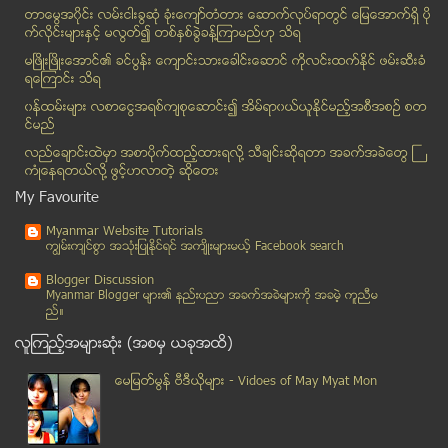
NLD နဲ႔ တပ္မေတာ္ၾကား ဖြဲ႔စည္းပံုျပင္ေရး အျမင္ခ်င္း...
တာေမြအ၀ိုင္း လမ္းငါးခြဆံု ခံုးေက်ာ္တံတား ေဆာက္လုပ္ရာတြင္ ေျမေအာက္ရွိ ပို
ေရႊဂံုတုိင္ဂံုးေက်ာ္တံတားအဆင္းတြင္ အရွိန္လြန္ကာ ယာ...
က္လိုင္းမ်ားႏွင့္ မလြတ္၍ တစ္ႏွစ္ခြဲခန္႔ၾကာမည္ဟု သိရ
သႀကၤန္အႀကိဳေန႔ ခပ္ေဟာ့ေဟာ့ ပုံရိပ္မ်ား
မၿဖိဳးၿဖိဳးေအာင္၏ ခင္ပြန္း ေက်ာင္းသားေခါင္းေဆာင္ ကိုလင္းထက္ႏိုင္ ဖမ္းဆီးခံ
ရေၾကာင္း သိရ
ျမ၀တီျမိဳ႕ယာဥ္တုိက္မႈ
၀န္ထမ္းမ်ား လစာေငြအရစ္က်စုေဆာင္း၍ အိမ္ရာ၀ယ္ယူႏုိင္မည့္အစီအစဥ္ စတ
ဗင္နီဇြဲလား အစိုးရဆန္႔က်င္ ဆႏၵျပသမားမ်ားႏွင့္ အဓိက...
င္မည္
ကခ်င္ျပည္နယ္တိုက္ပြဲေတြေၾကာင့္ စစ္ေျပးဒုကၡသည္ ေထာင...
လည္ေခ်ာင္းထဲမွာ အစာပိုက္ထည့္ထားရလုိ႔ သီခ်င္းဆုိရတာ အခက္အခဲေတြ ႀ
ဆုပန္ထြာကို အရမ္းခ်စ္တယ္လို႔ ကိုဥကၠာေက်ာ္က ထပ္ေျပာ
ကံဳေနရတယ္လို႔ ဖြင့္ဟလာတဲ့ ဆုိေတး
ခ်စ္တင္းေႏွာတာ အသံက်ယ္လို႔ ေထာင္ေျခာက္လက်
My Favourite
အလွဴလုပ္ေနစဥ္ပုိက္ဆံအိတ္(၅)လံုးေပ်ာက္ဆံုးသြားသျဖင့...
Myanmar Website Tutorials
ေရႊေတာင္ၿမိဳ႕နယ္ အတြင္းမွာ ေလျပင္းတိုက္ခတ္မႈေၾကာင္...
ကၽြမ္းက်င္စြာ အသုံးျပဳႏုိင္ရင္ အက်ိဳးမ်ားမယ့္ Facebook search
ယူကရိန္း၀န္ႀကီးခ်ဳပ္က အေရွ႕ပိုင္းေဒခံေတြရဲ႕ ေတာင္း...
Blogger Discussion
LSCS and Normal labor ဗိုက္ခြဲေမြးတာ နဲ႔ ရိုးရိုးေ...
Myanmar Blogger မ်ား၏ နည္းပညာ အခက္အခဲမ်ားကုိ အခမဲ့ ကူညီမ
ည္။
DVB Debate : ယဥ္ေက်းမႈ ဓေလ့ေျပာင္းလဲလာျခင္းကုိ ထိမ...
လူၾကည့္အမ်ားဆုံး (အစမွ ယခုအထိ)
မယ္လဒုကၡသည္စခန္းအတြင္း ေသာက္သုံးေရ မလုံေလာက္သည့္ ျ...
ေဒၚေအာင္ဆန္းစုၾကည္ ဘာလင္ၿမိဳ႕မွာ သတင္းေထာက္ေတြနဲ႔ ...
ေမျမတ္မြန္ ဗီဒီယုိမ်ား - Vidoes of May Myat Mon
ရန္ကုန္၊ မႏၲေလး သႀကၤန္အႀကိဳေန႔ ျမင္ကြင္း ဓာတ္ပုံမ်ား
ေလျပင္းႏွင့္အတူ မိုးသီးမ်ားေၾကြက်