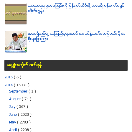
ဘာသာေရးဥပေဒၾကမ္းကို ျပန္ရုတ္သိမ္းဖို႔ အေမရိကန္ေကာ္မရွင္
တိုက္တြန္း
အေမရိကန္ရဲ႕ ယံုၾကည္မႈရေအာင္ အလုပ္နဲ႔သက္ေသျပမယ္လုိ႔ အ
စုိးရေျပာၾကား
ေန႔စြဲအလိုက္ ဖတ္ရန္
2015
( 6 )
2014
( 15031 )
September
( 1 )
August
( 74 )
July
( 567 )
June
( 2020 )
May
( 2703 )
April
( 2208 )