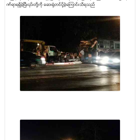
ဏ္ရာရရွိခဲ့ၿပီး၎တို႔ကို ေဆး႐ံုတင္ပို႔ခဲ့ေၾကာင္းသိရသည္