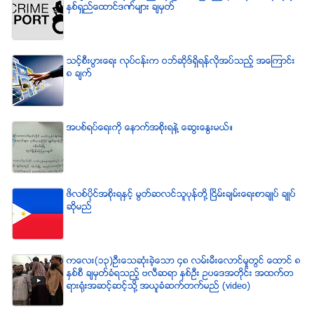
ႏွစ္ရွည္ေထာင္ဒဏ္မ်ား ခ်မွတ္
သင့္စီးပြားေရး လုပ္ငန္းက ဝဘ္ဆိုဒ္ရွိရန္လိုအပ္သည့္ အေၾကာင္း
၈ ခ်က္
အပစ္ရပ္ေရးကို ေနာက္အစိုးရနဲ႔ ေဆြးေႏြးမယ္။
ဖိလစ္ပိုင္အစိုးရႏွင့္ မြတ္ဆလင္သူပုန္တို႔ ၿငိမ္းခ်မ္းေရးစာခ်ဳပ္ ခ်ဳပ္
ဆိုမည္
ကေလး(၁၃)ဦးေသဆံုးခဲ့ေသာ ၄၈ လမ္းမီးေလာင္မႈတြင္ ေထာင္ ၈
ႏွစ္စီ ခ်မွတ္ခံရသည့္ ဗလီဆရာ ႏွစ္ဦး ဥပေဒအတိုင္း အထက္တ
ရားရံုးအဆင့္ဆင့္သို႔ အယူခံဆက္တက္မည္ (video)