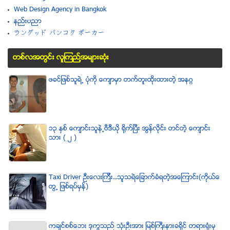
Web Design Agency in Bangkok
နည္းပညာ
ラングッド バンコク ポーカー
တစ္လအတြင္း လူၾကည္႔အမ်ားဆံုး
ဖခင္ျဖစ္သူရဲ႕ ပံုကို ေက်ာမွာ တက္တူးထိုးထားတဲ့ အနဂၢ
၁၃ ႏွစ္ ေက်ာင္းသူနဲ႕ဗီဒီယို ရိုက္ျပီး အြန္လိုင္း တင္တဲ့ ေက်ာင္း
သား ( ၂ )
Taxi Driver ဦးေလးၾကီး..သူသရဲေျခာက္ခံရတဲ့အေၾကာင္း(ကိုယ္ေ
တြ႕ ျဖစ္ရပ္မွန္)
ကခ်င္စစ္ေဘး ဒုကၡသည္ သံုးဦးအား ျမစ္ႀကီးနားခရိုင္ တရားရံုးမွ