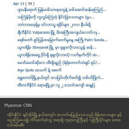
Apr 13
( 59 )
ဂ်ာမနီေရာက္ ျမန္မာမိသားစုေတြနဲ႔ ေဒၚေအာင္ဆန္းစုၾကည္...
သႀကၤန္မိုးကို ကူလြမ္းၾကတဲ့ ႏိုင္ငံျခားသားမ်ား (ရုပ...
ဘဂၤလားေဒ့ရွ္မွ ဝင္လာသူ့ ရခိုင္မ်ား ၂၀၀၀ နီးပါးရွိ
ခ်ီလီႏိုင္ငံ Valparasio ၿမိဳ႕ မီးအႀကီးအက်ယ္ေလာင္ကၽ...
ခရစ္ေတာ္ ရွင္ျပန္ထေျမာက္ေတာ္မူေန႔ အႀကိဳ Palm Sunda...
ယူကရိန္း Slovyansk ၿမိဳ႕ မွာ ရုရွားလိုလားသူနဲ႔ ဆန္...
ယူကရိန္းအေရွ႕ပိုင္းရွိ ႐ုရွလိုလားတဲ့ လက္နက္ကိုင္ ဆ...
ေမာင္ေမာင္ဆိုေလ ထီးရိုးရွည္ (ရဲရဲေတာက္သံခ်ပ္ ရုပ္/...
Age Spots အသက္ နဲ႔ အစက္
ေရႊေတာင္ၿမိဳ႕နယ္တြင္ ေလျပင္းတိုက္ခတ္၍ သစ္ပင္ၿပိဳလဲ...
အီတလီႏိုင္ငံ ေရာမၿမိဳ႕မွာ လူ ၂ ေသာင္းေက်ာ္ ဆႏၵျပ
တာေမြျမိဳ႕နယ္ NLD အဖြဲ႔၏အပၸမာေဒနသမၸာေဒထ သံခ်ပ္အဖြဲ...
တ႐ုတ္ႏိုင္ငံမွာ ေရနံယိုစိမ့္မႈေၾကာင့္ ျပည္သူ ၂ သန္...
Myanmar CNN
သႀကၤန္၊ အရက္နဲ႔ မူးယစ္ အႏၱရာယ္
ထိုင္းနို္င္ငံ ခ်င္းမိုင္ျမိဳ ့နယ္အတြင္း အသက္မျပည့္ေသးသည့္ မိန္းခေလးမ်ား နွင့္
Pregnancy and vomiting ကိုယ္ဝန္ေဆာင္စဥ္အန္ျခင္း
ေငြေၾကးေပး၍ လိင္ဆက္ဆံသူ အရာရွိ-ဘုရားလူၾကီးနွင့္ လူၾကီးပိုင္းမ်ား အားစ
စကားမ်ားရာက ဇနီးအားဖ်ာေပၚတြင္ မီး႐ိႈ႕သျဖင့္ေသဆံုး
တင္ဖမ္းဆီး