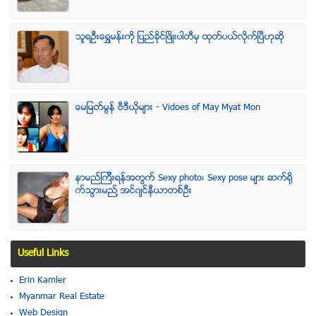
သူရဦးေရႊမန္းကို ျပည္ခိုင္ျဖိဳးပါတီမွ ထုတ္ပယ္လိုက္ျပီဟုဆို
ေမျမတ္မြန္ ဗီဒီယုိမ်ား - Vidoes of May Myat Mon
နာမည္ၾကီးရန္အတြက္ Sexy photo၊ Sexy pose မ်ား ဆက္ရို
က္သြားမည္႔ အင္ဂ်င္နီယာတစ္ဦး
Useful Links
Erin Kamler
Myanmar Real Estate
Web Design