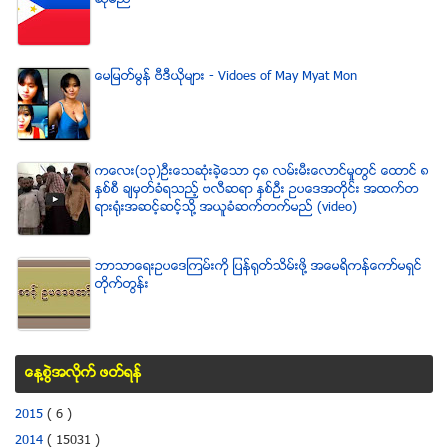
ေမျမတ္မြန္ ဗီဒီယုိမ်ား - Vidoes of May Myat Mon
ကေလး(၁၃)ဦးေသဆံုးခဲ့ေသာ ၄၈ လမ္းမီးေလာင္မႈတြင္ ေထာင္ ၈
ႏွစ္စီ ခ်မွတ္ခံရသည့္ ဗလီဆရာ ႏွစ္ဦး ဥပေဒအတိုင္း အထက္တ
ရားရံုးအဆင့္ဆင့္သို႔ အယူခံဆက္တက္မည္ (video)
ဘာသာေရးဥပေဒၾကမ္းကို ျပန္ရုတ္သိမ္းဖို႔ အေမရိကန္ေကာ္မရွင္
တိုက္တြန္း
ေန႔စြဲအလိုက္ ဖတ္ရန္
2015
( 6 )
2014
( 15031 )