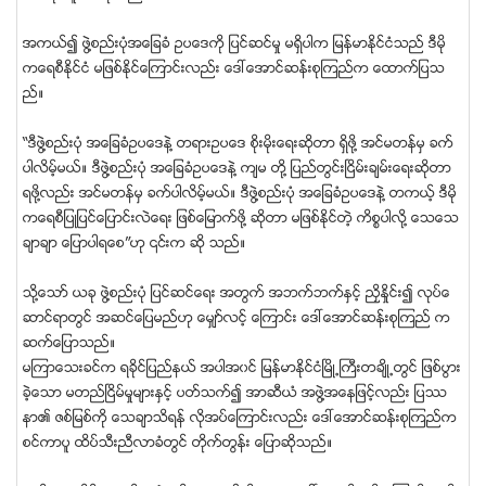
အကယ္၍ ဖြဲ႔စည္းပံုအေျခခံ ဥပေဒကို ျပင္ဆင္မႈ မရွိပါက ျမန္မာႏုိင္ငံသည္ ဒီမုိ
ကေရစီႏိုင္ငံ မျဖစ္ႏုိင္ေၾကာင္းလည္း ေဒၚေအာင္ဆန္းစုၾကည္က ေထာက္ျပသ
ည္။
“ဒီဖြဲ႔စည္းပံု အေျခခံဥပေဒနဲ႔ တရားဥပေဒ စုိးမုိးေရးဆုိတာ ရွိဖုိ႔ အင္မတန္မွ ခက္
ပါလိမ့္မယ္။ ဒီဖြဲ႔စည္းပံု အေျခခံဥပေဒနဲ႔ က်မ တုိ႔ ျပည္တြင္းၿငိမ္းခ်မ္းေရးဆုိတာ
ရဖုိ႔လည္း အင္မတန္မွ ခက္ပါလိမ့္မယ္။ ဒီဖြဲ႔စည္းပံု အေျခခံဥပေဒနဲ႔ တကယ့္ ဒီမုိ
ကေရစီျပဳျပင္ေျပာင္းလဲေရး ျဖစ္ေျမာက္ဖုိ႔ ဆုိတာ မျဖစ္ႏုိင္တဲ့ ကိစၥပါလို႔ ေသေသ
ခ်ာခ်ာ ေျပာပါရေစ”ဟု ၎က ဆုိ သည္။
သို႔ေသာ္ ယခု ဖြဲ႔စည္းပံု ျပင္ဆင္ေရး အတြက္ အဘက္ဘက္ႏွင့္ ညႇိႏႈိင္း၍ လုပ္ေ
ဆာင္ရာတြင္ အဆင္ေျပမည္ဟု ေမွ်ာ္လင့္ ေၾကာင္း ေဒၚေအာင္ဆန္းစုၾကည္ က
ဆက္ေျပာသည္။
မၾကာေသးခင္က ရခိုင္ျပည္နယ္ အပါအ၀င္ ျမန္မာႏိုင္ငံၿမိဳ႕ႀကီးတခ်ိဳ႕တြင္ ျဖစ္ပြား
ခဲ့ေသာ မတည္ၿငိမ္မႈမ်ားႏွင့္ ပတ္သက္၍ အာဆီယံ အဖြဲ႔အေနျဖင့္လည္း ျပႆ
နာ၏ ဇစ္ျမစ္ကို ေသခ်ာသိရန္ လုိအပ္ေၾကာင္းလည္း ေဒၚေအာင္ဆန္းစုၾကည္က
စင္ကာပူ ထိပ္သီးညီလာခံတြင္ တုိက္တြန္း ေျပာဆုိသည္။