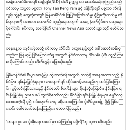
အမ်ိဳးသားဒီမုိကေရစီ အဖြဲ႔ခ်ဳပ္(NLD) ပါတီ ဥကၠ႒ ေဒၚေအာင္ဆန္းစုၾကည္သည္
စင္ကာပူ သမၼတ မစၥတာ Tony Tan Keng Yam ႏွင့္ ၀န္ႀကီးခ်ဳပ္ မစၥတာ လီရွန္
လြန္းတို႔ႏွင့္ ေတြ႔ဆံုရာတြင္ ျမန္မာႏုိင္ငံ၏ ျပဳျပင္ေျပာင္းလဲမႈ၊ ဖြံ႔ၿဖိဳးတုိးတက္မႈ ဆုိ
င္ရာမ်ားကို အားေပး ေထာက္ခံ ကူညီေရးအတြက္ ယေန႔ နံနက္ပိုင္းက ေဆြးေႏြး
ခဲ့ေၾကာင္း စင္ကာပူ အေျခစိုက္ Channel News Asia သတင္းမ်ားတြင္ ေဖာ္ျပသ
ည္။
စေနေန႔က က်င္းပခဲ့သည့္ စင္ကာပူ ထိပ္သီး ေဆြးေႏြးပြဲတြင္ ေဒၚေအာင္ဆန္းစုၾ
ကည္က ျမန္မာ့ျပဳျပင္ေျပာင္းလဲမႈ အတြက္ ႏုိင္ငံတကာမွ ၀ိုင္း၀န္း ပံ့ပိုး ကူညီၾကေ
စလုိေၾကာင္းလည္း တိုက္တြန္း ေျပာဆုိသည္။
ျမန္မာႏုိင္ငံ၏ စီးပြားေရးဖြ႔ံၿဖိဳး တုိးတက္ရန္အတြက္ လက္ရွိ အေနအထားသည့္ ႏုိ
င္ငံျခား ရင္းႏွီးျမွဳပ္ႏွံမႈမ်ား လာေရာက္ရန္ ထုိင္ေစာင့္ေနသည္ဟု ထင္ျမင္ေၾကာ
င္း၊ ပြင့္လင္းျမင္သာသည့္ ႏုိင္ငံေတာ္ စီမံကိန္းမ်ား ရွိရန္လုိေၾကာင္း၊ ႏုိင္ငံျခား ရ
င္းႏွီးျမွဳပ္ႏွံမႈ ဥပေဒ ေပၚထြက္ခဲ့ေသာ္လည္း ႏုိင္ငံျခားရင္းႏွီးျမွဳပ္ႏွံမႈမ်ား ေမွ်ာ္လင့္
ထားသကဲ့သို႔ စုၿပံဳ ၀င္ေရာက္လာမႈ မရွိေသးေၾကာင္း၊ စုိးရိမ္မႈတခ်ိဳ႕ ရွိ၍ ျဖစ္ေၾ
ကာင္း ေဒၚေအာင္ဆန္းစုၾကည္က ေထာက္ျပသည္။
“တရား ဥပေဒ စုိးမုိးေရး အေပၚမွာ ယံုၾကည္မႈ မရွိလို႔”ဟု သူက ဆုိသည္။