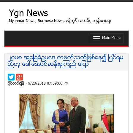
Ygn News
Myanmar News, Burmese News, ရန္ကုန္ သတင္း, က်န္းမာေရး
Main Menu
T
o
g
g
၂၀၀၈ အေျခခံဥပေဒ တဖက္သတ္ျဖစ္ေန၍ ျပင္ရမ
l
ည္ဟု ေဒၚေအာင္ဆန္းစုၾကည္ ေျပာ
e
n
a
v
ပုိ႔စ္တင္ခ်ိန္
- 9/23/2013 07:59:00 PM
i
g
a
t
i
o
n