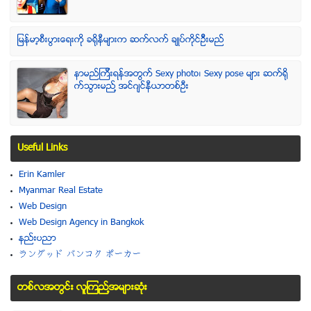
ျမန္မာ့စီးပြားေရးကို ခရိုနီမ်ားက ဆက္လက္ ခ်ဳပ္ကိုင္ဥိီးမည္
နာမည္ၾကီးရန္အတြက္ Sexy photo၊ Sexy pose မ်ား ဆက္ရို
က္သြားမည္႔ အင္ဂ်င္နီယာတစ္ဦး
Useful Links
Erin Kamler
Myanmar Real Estate
Web Design
Web Design Agency in Bangkok
နည္းပညာ
ラングッド バンコク ポーカー
တစ္လအတြင္း လူၾကည္႔အမ်ားဆံုး