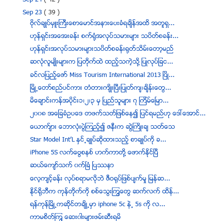
Sep 24
( 42 )
Sep 23
( 39 )
ဗိုလ္ခ်ဳပ္မွဴးႀကီးေစာေမာင္အနားေပးခံရခ်ိန္အထိ အတူရွ...
ဟုန္ရွင္းအေအးခန္း စက္ရုုံအလုုပ္သမားမ်ား သပိတ္စခန္း...
ဟုန္ရွင္းအလုပ္သမားမ်ားသပိတ္စခန္းရုတ္သိမ္းေတာ့မည္
ဆလုံလူမ်ဳိးမ်ားက ျပတိုက္ထဲ ထည့္သကဲ့သို႔ ျပဳလုပ္ျခင...
ခင္လျပည့္ေဇာ္ Miss Tourism International 2013 ၿပိဳ...
ၿမိဳ႕ေတာ္စည္ပင္ကား တံတားက်ိဳးၿပီးျပဳတ္က်၊ခ်ိန္းေတြ...
မိေခ်ာင္းကန္အပုိင္း၁၊၂၊၃ မွ ၿပည္သူမ်ား ၇ ၾကိမ္ေၿမာ...
၂၀၀၈ အေျခခံဥပေဒ တဖက္သတ္ျဖစ္ေန၍ ျပင္ရမည္ဟု ေဒၚေအာင္...
ေယာက္်ား ေဘာလုံးပြဲၾကည့္၍ ဇနီးက ဆြဲႀကိဳးခ် သတ္ေသ
Star Model Int’L ႏွင္႕ခ်ဳပ္ဆိုထားသည့္ စာခ်ဳပ္ကို ခ...
iPhone 5S လက္ေဗြစနစ္ ဟက္ကာတို႔ ေဖာက္ႏိုင္ျပီ
ဆယ္ေက်ာ္သက္ ၀က္ၿခံ ၿပႆနာ
ေလ့က်င့္ခန္း လုပ္စရာမလိုဘဲ ဇီဝရုပ္ျဖစ္ပ်က္မႈ ျမန္ဆ...
ႏိုင္ရိုဘီက ကုန္တိုက္ကို စစ္ေသြးၾကြေတြ ဆက္လက္ ထိန္...
ရန္ကုန္ၿမိဳ႕ကဆုိင္တခ်ိဳ႕မွာ iphone 5c နဲ႕ 5s ကုိ လ...
ကာမစိတ္ၾကြ ေဆး၀ါးမ်ားဖမ္းဆီးရမိ