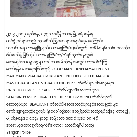
၂၃.၉.၂၀၁၃ ရက္ေန႕ ၀၃၃၀ အခ်ိန္တာေမြၿမိဳ႕မရဲစခန္းမွ
တပ္ဖြဲ႕၀င္မ်ားသည္ ကာမစိတ္ၾကြေဆးမ်ားေရာင္းခ်ေနေၾကာင္း
သတင္းအရ တာေမြၿမိဳ႕နယ္၊ တာေမြႀကီး(ခ)ရပ္ကြက္၊ သမိန္ပရမ္းလမ္း ပလက္ေ
ဖါင္းေပၚရွိ ျမင့္လွိဳင္၊ တာေမြႀကီး(က/ဂ)ရပ္ကြက္ေနသူ၏
ေဆးဆိုင္အား ရွာေဖြရာ သစ္သားေခါက္ဗန္းအတြင္း ကာမစိတ္ၾကြ
ေဟာ္မုန္း ေဆးမ်ားျဖစ္သည့္ GOOD MAN ၊ ANPHAMALEPLUS ၊
MAX MAN ၊ VIAGRA ၊ MIRBEAN ၊ PIOTIN ၊ GREEN MAGRA ၊
MASTIGRA ၊PLANT VIGRA ၊ KING BOSS တံဆိပ္မ်ားပါေဆဗူးမ်ား၊
DR-X-100 ၊ MCC ၊ CAVERTA တံဆိပ္မ်ားပါေဆးကဒ္မ်ား၊
STRONG POWER ၊ BGNTLEY ၊ BLACK DIAMOND တံဆိပ္မ်ားပါ
ေဆးထုပ္မ်ား၊ BLACKANT တံဆိပ္ပါေဆးေတာင့္မ်ားႏွင့္ေဆးပစၥည္းမ်ား
ေရာင္းခ်ရရွိသည့္ေငြက်ပ္ (၉၀၀၀)တို႔အား ေတြ႕ရွိသိမ္းဆည္းရမိသျဖင့္ တာေမြၿ
မိဳ႕မရဲစခန္း(ပ)၄၁၄/၂၀၁၃၊အမ်ိဳးသားေဆး၀ါးပုဒ္မ ၁၈ ျဖင့္
အေရးယူေဆာင္ရြက္လ်က္ရွိေၾကာင္း သတင္းရရွိပါသည္။
Yangon Police