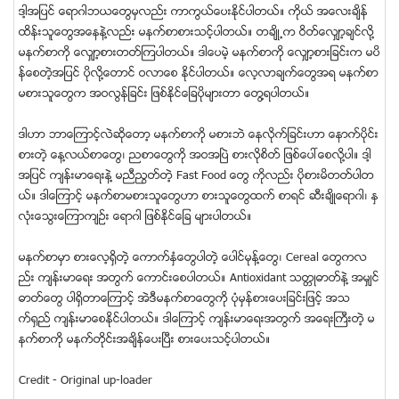
ဒါ့အျပင္ ေရာဂါဘယေတြမွလည္း ကာကြယ္ေပးႏိုင္ပါတယ္။ ကုိယ္ အေလးခ်ိန္
ထိန္းသူေတြအေနနဲ႔လည္း မနက္စာစားသင့္ပါတယ္။ တခ်ိဳ႕က ဝိတ္ေလွ်ာ့ခ်င္လို႔
မနက္စာကုိ ေလွ်ာ့စားတတ္ၾကပါတယ္။ ဒါေပမဲ့ မနက္စာကို ေလွ်ာ့စားျခင္းက မပိ
န္ေစတဲ့အျပင္ ပိုလို႔ေတာင္ ဝလာေစ ႏိုင္ပါတယ္။ ေလ့လာခ်က္ေတြအရ မနက္စာ
မစားသူေတြက အဝလြန္ျခင္း ျဖစ္ႏိုင္ေျခပိုမ်ားတာ ေတြ႔ရပါတယ္။
ဒါဟာ ဘာေၾကာင့္လဲဆိုေတာ့ မနက္စာကို မစားဘဲ ေနလိုက္ျခင္းဟာ ေနာက္ပိုင္း
စားတဲ့ ေန႔လယ္စာေတြ၊ ညစာေတြကို အဝအၿပဲ စားလိုစိတ္ ျဖစ္ေပၚေစလို႔ပါ။ ဒါ့
အျပင္ က်န္းမာေရးနဲ႔ မညီၫြတ္တဲ့ Fast Food ေတြ ကုိလည္း ပိုစားမိတတ္ပါတ
ယ္။ ဒါေၾကာင့္ မနက္စာမစားသူေတြဟာ စားသူေတြထက္ စာရင္ ဆီးခ်ိဳေရာဂါ၊ ႏွ
လံုးေသြးေၾကာက်ဥ္း ေရာဂါ ျဖစ္ႏိုင္ေျခ မ်ားပါတယ္။
မနက္စာမွာ စားေလ့႐ွိတဲ့ ေကာက္ႏွံေတြပါတဲ့ ေပါင္မုန္႔ေတြ၊ Cereal ေတြကလ
ည္း က်န္းမာေရး အတြက္ ေကာင္းေစပါတယ္။ Antioxidant သတၱဳဓာတ္နဲ႔ အမွ်င္
ဓာတ္ေတြ ပါ႐ွိတာေၾကာင့္ အဲဒီမနက္စာေတြကို ပံုမွန္စားေပးျခင္းျဖင့္ အသ
က္႐ွည္ က်န္းမာေစႏိုင္ပါတယ္။ ဒါေၾကာင့္ က်န္းမာေရးအတြက္ အေရးႀကီးတဲ့ မ
နက္စာကို မနက္တိုင္းအခ်ိန္ေပးၿပီး စားေပးသင့္ပါတယ္။
Credit - Original up-loader