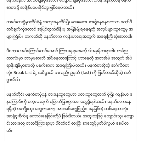
မနက္မနက္ အလုပ္ခ်ိန္မွီေအာင္၊ ေက်ာင္းခ်ိန္မွီေအာင္လံုးပန္းေနရတာနဲ႔ မနက္
စာစားဖို႔ အခ်ိန္မေပးႏိုင္ဘူးျဖစ္ေနပါတယ္။
ထမင္းစားပြဲမွာထိုင္ခံုနဲ႔ အက်အနထိုင္ၿပီး ေအးေဆး စားဖို႔ေနေနသာသာ ေကာ္ဖီ
တစ္ခြက္ကိုေတာင္ အျပင္ထြက္ခါနီးမွ အျမန္မ်ိဳခ်ေနရတဲ့ အလုပ္မ်ားသူေတြမွ အ
မ်ားႀကီးပဲ။ တကယ္ဆို မနက္စာက က်န္းမာေရးအတြက္ အေရးႀကီးဆံုးအစာပါ။
ဒီစကား အပ္ေၾကာင္းထပ္ေအာင္ ၾကားေနရေပမယ့္ ဒါအမွန္တရားပါ။ တစ္ည
တာလံုးမွာ ဘာမွမစားဘဲ အိပ္ေနတာေၾကာင့္ ဟာေနတဲ့ အစာအိမ္ အတြက္ အိပ္
ရာႏိုးခ်ိန္မွာစားတဲ့ မနက္စာက အေရးႀကီးပါတယ္။ မနက္စာဆိုတဲ့ အဂၤလိပ္စာ
လံုး Break fast ရဲ႕ အဓိပၸာယ္ ကလည္း ဥပုသ္ (fast) ကို ျဖတ္တယ္ဆိုတဲ့ အဓိ
ပၸာယ္ပါ။
မနက္တိုင္း မနက္စာပံုမွန္ စားေနသူေတြဟာ မစားသူေတြထက္ ပိုၿပီး က်န္းမာ ေ
နေၾကာင္းကုိ ေလ့လာခ်က္ ေျမာက္ျမားစြာအရ ေတြ႔႐ွိရပါတယ္။ မနက္စာကေန
ရ႐ွိတဲ့ အက်ိဳးထူး ေတြကေတာ့ အားအင္ေတြျပည့္ဝ ေနျခင္းနဲ႔ တစ္ေန႔တာလံုး
အာ႐ုံစူးစုိက္မႈ ေကာင္းေနျခင္းတို႔ပဲ ျဖစ္ပါတယ္။ အထူးသျဖင့္ ေက်ာင္းသူ၊ ေက်ာ
င္းသားေတြ စာသင္ၾကားရာမွာ ပိုစိတ္ဝင္ စားၿပီး စာေတြပိုမွတ္မိလြယ္ ေစပါတ
ယ္။