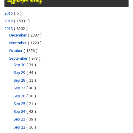
ေန႔စြဲအလိုက္ ဖတ္ရန္
2015
( 6 )
2014
( 15031 )
2013
( 8202 )
December
( 2387 )
November
( 1729 )
October
( 1356 )
September
( 973 )
Sep 30
( 34 )
Sep 29
( 44 )
Sep 28
( 11 )
Sep 27
( 40 )
Sep 26
( 36 )
Sep 25
( 21 )
Sep 24
( 42 )
Sep 23
( 39 )
Sep 22
( 16 )