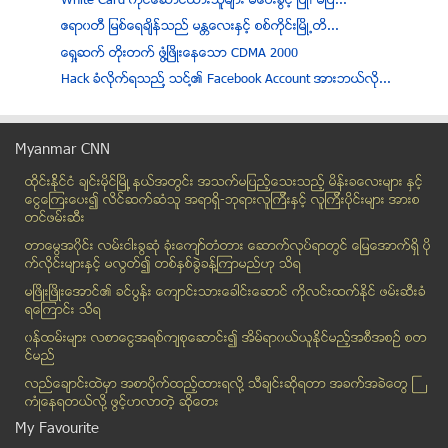
White Card ကိုင္ေဆာင္ထားသူမ်ား မဲေပးခြင့္ ျပဳ၊ မျပ...
ဧရာ၀တီ ျမစ္ေရခ်ိန္သည္ မႏၲေလးႏွင့္ စစ္ကိုင္းၿမိဳ႕တိ...
ေရွ႔ဆက္ တိုးတက္ ဖြံ႔ၿဖိဳးေနေသာ CDMA 2000
Hack ခံလိုက္ရသည္႔ သင္႔၏ Facebook Account အားဘယ္လို...
ျမန္မာႏိုင္ငံသားမ်ား ကိုယ္ပိုင္ေလယာဥ္၀ယ္ယူ စီးနင္း...
ကမၻာ့ခရီးသြား ကုမၸဏီႀကီးက က်ဳိက္ထီး႐ိုးဘုရား အပါအဝ...
Myanmar CNN
ေရႊဂက္(စ္)ျဖင့္ ေက်ာက္ျဖဴတြင္ စက္တင္ဘာ ၁၅ မွစ၍ လွ်...
ထိုင္းနို္င္ငံ ခ်င္းမိုင္ျမိဳ ့နယ္အတြင္း အသက္မျပည့္ေသးသည့္ မိန္းခေလးမ်ား နွင့္
ဗုဒၶဘာသာကို " ကမၻာ့ အေကာင္းဆံုးဘာသာေရးဆု " မဲေပးေရ...
ေငြေၾကးေပး၍ လိင္ဆက္ဆံသူ အရာရွိ-ဘုရားလူၾကီးနွင့္ လူၾကီးပိုင္းမ်ား အားစ
ေညာင္ဦး ဆယ္လံကြၽန္းတြင္ ဧရာ၀တီျမစ္ေရ၀င္ကာ ကမ္းပါးၿ...
တင္ဖမ္းဆီး
ဖြဲ႔စည္းပံုမျပင္ရင္ ၿငိမ္းခ်မ္းေရး ခက္ခဲႏုိင္ေၾကာင...
တာေမြအ၀ိုင္း လမ္းငါးခြဆံု ခံုးေက်ာ္တံတား ေဆာက္လုပ္ရာတြင္ ေျမေအာက္ရွိ ပို
မေအာင္ျမင္ေသာ စြန္႔ဦးစီးပြားတီထြင္သူတို႔ရဲ ႔ အမူအက...
က္လိုင္းမ်ားႏွင့္ မလြတ္၍ တစ္ႏွစ္ခြဲခန္႔ၾကာမည္ဟု သိရ
ေနအိမ္ေပၚသို႕ ေရတင္စဥ္ ေမာ္တာေရွာ့ျဖစ္
မၿဖိဳးၿဖိဳးေအာင္၏ ခင္ပြန္း ေက်ာင္းသားေခါင္းေဆာင္ ကိုလင္းထက္ႏိုင္ ဖမ္းဆီးခံ
ရေၾကာင္း သိရ
Windows Phone တြင္လည္း အကူအမ်ိဳးသမီး ပါဝင္လာမည္
၀န္ထမ္းမ်ား လစာေငြအရစ္က်စုေဆာင္း၍ အိမ္ရာ၀ယ္ယူႏုိင္မည့္အစီအစဥ္ စတ
ေကာ့ေသာင္းအက်ဥ္းေထာင္ ရုန္းရင္းဆန္ခတ္ ႏွိမ္နင္းမႈ ...
င္မည္
အစုိးရစစ္တပ္အရာရွိ သတ္ျဖတ္ခံရေၾကာင္း စြပ္စြဲခ်က္ ေ...
လည္ေခ်ာင္းထဲမွာ အစာပိုက္ထည့္ထားရလုိ႔ သီခ်င္းဆုိရတာ အခက္အခဲေတြ ႀ
တက္တူးထိုးထားေသာအမ်ိဳးသမီးအား အမ်ားသုံးေရခ်ိဳးခန္း...
ကံဳေနရတယ္လို႔ ဖြင့္ဟလာတဲ့ ဆုိေတး
အထူးဇိမ္ခံရထား ဂ်ပန္တြင္ ေျပးဆြဲမည္
My Favourite
အိမ္တစ္အိမ္ ေခြးတစ္ေကာင္သာေမြးရန္ အမိန႔္ထုတ္