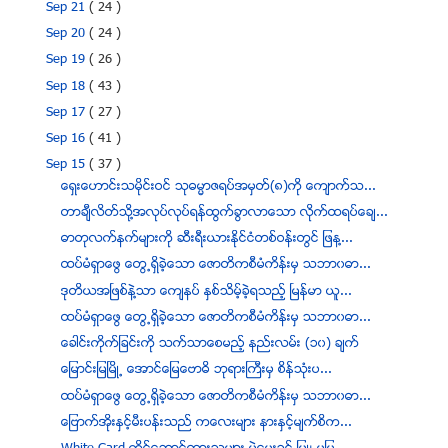
Sep 21
( 24 )
Sep 20
( 24 )
Sep 19
( 26 )
Sep 18
( 43 )
Sep 17
( 27 )
Sep 16
( 41 )
Sep 15
( 37 )
ေရွးေဟာင္းသမိုင္းဝင္ သုဓမၼာဇရပ္အမွတ္(၈)ကို ေက်ာက္သ...
တာခ်ီလိတ္သို့အလုပ္လုပ္ရန္ထြက္ခြာလာေသာ လိုက္ထရပ္ေခ်...
ဓာတုလက္နက္မ်ားကို ဆီးရီးယားနိုင္ငံတစ္ဝန္းတြင္ ျဖန႔...
ထပ္မံရွာေဖြ ေတြ႕ရွိခဲ့ေသာ ေဇာတိကစီမံကိန္းမွ သဘာ၀ဓာ...
ဒုတိယအၿဖစ္နဲ႔သာ ေက်နပ္ ႏွစ္သိမ့္ခဲ့ရသည့္ ၿမန္မာ ယူ...
ထပ္မံရွာေဖြ ေတြ႕ရွိခဲ့ေသာ ေဇာတိကစီမံကိန္းမွ သဘာ၀ဓာ...
ေခါင္းကိုက္ျခင္းကို သက္သာေစမည့္ နည္းလမ္း (၁၀) ခ်က္
ေျမာင္းျမၿမိဳ႕ ေအာင္ေျမေဗာဓိ ဘုရားႀကီးမွ စိန္သံုးပ...
ထပ္မံရွာေဖြ ေတြ႕ရွိခဲ့ေသာ ေဇာတိကစီမံကိန္းမွ သဘာ၀ဓာ...
ေျဗာက္အိုးႏွင့္မီးပန္းသည္ ကေလးမ်ား နားႏွင့္မ်က္စိက...