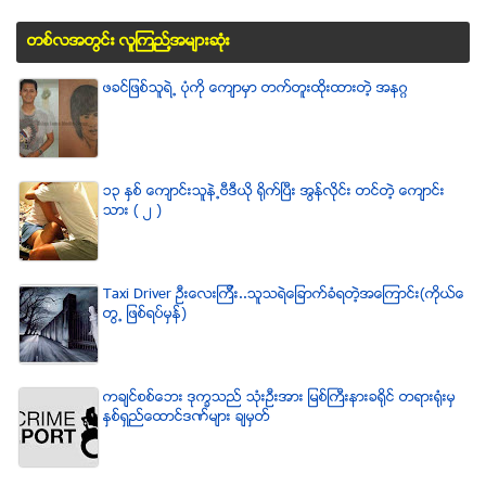
တစ္လအတြင္း လူၾကည္႔အမ်ားဆံုး
ဖခင္ျဖစ္သူရဲ႕ ပံုကို ေက်ာမွာ တက္တူးထိုးထားတဲ့ အနဂၢ
၁၃ ႏွစ္ ေက်ာင္းသူနဲ႕ဗီဒီယို ရိုက္ျပီး အြန္လိုင္း တင္တဲ့ ေက်ာင္း
သား ( ၂ )
Taxi Driver ဦးေလးၾကီး..သူသရဲေျခာက္ခံရတဲ့အေၾကာင္း(ကိုယ္ေ
တြ႕ ျဖစ္ရပ္မွန္)
ကခ်င္စစ္ေဘး ဒုကၡသည္ သံုးဦးအား ျမစ္ႀကီးနားခရိုင္ တရားရံုးမွ
ႏွစ္ရွည္ေထာင္ဒဏ္မ်ား ခ်မွတ္