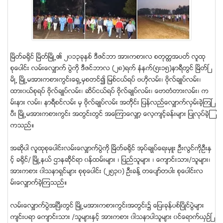
ၿမိတ္ခရိုင္ ၿမိတ္ၿမိဳ႕၏ ၂၀၁၃ခုႏွစ္ ဒီဇင္ဘာ အားကစားလ စတုတၳအပတ္ လူထု
စုေပါင္း လမ္းေလွ်ာက္ ပဲြကို ဒီဇင္ဘာလ (၂၈)ရက္ နံနက္(၅း၁၅)နာရီတြင္ ၿမိတ္ၿ
မိဳ႕ ၿမိဳ႕မအားကစားကြင္းေရွ႕မွစတင္၍ ျမစ္ငယ္ရပ္ ဗဟိုလမ္း၊ ဗိုလ္ခ်ုပ္လမ္း၊
ထား၀ယ္စုရပ္ ဗိုလ္ခ်ုပ္လမ္း၊ ဆိပ္ငယ္ရပ္ ဗိုလ္ခ်ုပ္လမ္း၊ ေဗာတံတားလမ္း၊ က
မ္းနား လမ္း၊ နာရီစင္လမ္း မွ ဗိုလ္ခ်ဳပ္လမ္း အတို္င္း ျပန္လည္ေလွ်ာက္လွမ္းခဲ့ၾကၿ
ပီး ၿမိဳ႕မအားကစားကြင္း အတြင္းတြင္ အေၾကာေလွ်ာ့ ေလ့က်င့္ခန္းမ်ား ျပဳလုပ္ခဲ့ၾ
ကသည္။
အဆိုပါ လူထုစုေပါင္းလမ္းေလွ်ာက္ပဲြကို ၿမိတ္ခရိုင္ အုပ္ခ်ဳပ္ေရးမွဴး ဦးလြင္ကိုဦးႏွ
င့္ ခရိုင္/ ၿမိဳ႕နယ္ ဌာနဆို္င္ရာ ၀န္ထမ္းမ်ား ၊ ျပည္သူမ်ား ၊ ေက်ာင္းသား/သူမ်ား၊
အားကစား ၀ါသနာရွင္မ်ား စုစုေပါင္း (၂၅၃၀) ဦးခန္႔ တေပ်ာ္တပါး စုေပါင္းလ
မ္းေလွ်ာက္ခဲ့ၾကသည္။
လမ္းေလွ်ာက္ပဲြအၿပီးတြင္ ၿမိဳ႕မအားကစားကြင္းအတြင္း၌ ေျပးခုန္ပစ္ၿပိဳင္ပဲြမ်ား
က်င္းပရာ ေက်ာင္းသား /သူမ်ားႏွင့္ အားကစား ၀ါသနာပါသူမ်ား ၀င္ေရာက္ယွဥ္ၿ