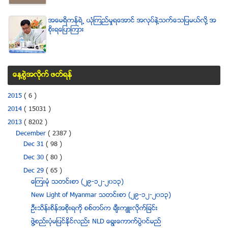
အေမရိကန္ရဲ႕ ယံုၾကည္မႈရေအာင္ အလုပ္နဲ႔သက္ေသျပမယ္လုိ႔ အ
စုိးရေျပာၾကား
ေန႔စြဲအလိုက္ ဖတ္ရန္
2015
( 6 )
2014
( 15031 )
2013
( 8202 )
December
( 2387 )
Dec 31
( 98 )
Dec 30
( 80 )
Dec 29
( 65 )
ေၾကးမုံ သတင္းစာ (၂၉-၁၂-၂၀၁၃)
New Light of Myanmar သတင္းစာ (၂၉-၁၂-၂၀၁၃)
ဦးသိန္းစိန္အစုိးရကုိ စစ္တပ္က ခ်ီးက်ဴးလုိက္ျခင္း
ဖြဲ႔စည္းပံုမျပင္ႏုိင္လည္း NLD ေရြးေကာက္ပြဲ၀င္မည္