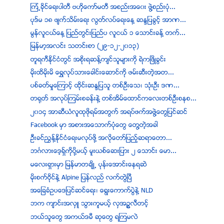
ၾကံ့ခိုင္ေရးပါတီ ဗဟိုေကာ္မတီ အစည္းအေ၀း ဖြဲ႔စည္းပံု...
ပုဒ္မ ၁၈ ဖ်က္သိမ္းေရး လြတ္လပ္ေရးေန႔ ဆႏၵျပခြင့္ အာဏ...
မြန္လူငယ္ေန႔ ျပည္တြင္းျပည္ပ လူငယ္ ၁ ေသာင္းခန္႔ တက္...
ျမန္မာ့အလင္း သတင္းစာ (၂၉-၁၂-၂၀၁၃)
တူရကီႏုိင္ငံတြင္ အစုိးရဆန္႔က်င္သူမ်ားကုိ ရဲကၿဖိဳခြင္း
မိုးထိမိုးမိ ေရႊလုပ္သားေခါင္းေဆာင္ကို ဖမ္းဆီးတဲ့အတ...
ပစ္ခတ္မႈေၾကာင့္ ထိုင္းဆႏၵျပသူ တစ္ဦးေသ၊ သံုးဦး ဒဏ...
တ႐ုတ္ အလုပ္ၾကမ္းစခန္းနဲ႔ တစ္အိမ္ေထာင္ကေလးတစ္ဦးစနစ...
၂၀၁၄ အာဆီယံလူထုဖိုရမ္အတြက္ အရပ္ဖက္အဖြဲ႔ေတြျပင္ဆင္
Facebook မွာ အစားအေသာက္ပုံေတြ ေတြ႔တ့ဲအခါ
ဦးခင္ညႊန္႔နုိင္ငံေရးမလုပ္ဖုိ႔ အလုိေတာ္ျပည့္ဆရာေတာ...
ဘဂၤလားေဒ့ရွ္ကိုပို႔မယ့္ မူးယစ္ေဆးျပား ၂ ေသာင္း ေမာ...
မေလးရွားမွာ ျမန္မာတခ်ိဳ႕ ပုန္းေအာင္းေနရဆဲ
မုိးစက္ဝုိင္နဲ႔ Alpine ျပန္လည္ လက္တြဲၿပီ
အေျခခံဥပေဒျပင္ဆင္ေရး၊ ေရြးေကာက္ပြဲနဲ႔ NLD
ဘက က်ာင္းအလွဴ သြားကူမယ့္ လွအဥၥလီတင့္
ဘယ္သူေတြ အကယ္ဒမီ ဆုေတြ ရၾကမလဲ