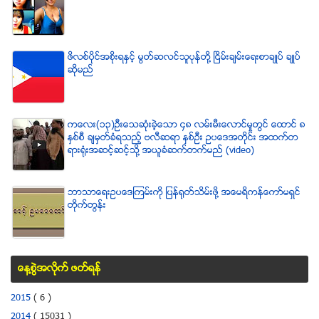
ဖိလစ္ပိုင္အစိုးရႏွင့္ မြတ္ဆလင္သူပုန္တို႔ ၿငိမ္းခ်မ္းေရးစာခ်ဳပ္ ခ်ဳပ္
ဆိုမည္
ကေလး(၁၃)ဦးေသဆံုးခဲ့ေသာ ၄၈ လမ္းမီးေလာင္မႈတြင္ ေထာင္ ၈
ႏွစ္စီ ခ်မွတ္ခံရသည့္ ဗလီဆရာ ႏွစ္ဦး ဥပေဒအတိုင္း အထက္တ
ရားရံုးအဆင့္ဆင့္သို႔ အယူခံဆက္တက္မည္ (video)
ဘာသာေရးဥပေဒၾကမ္းကို ျပန္ရုတ္သိမ္းဖို႔ အေမရိကန္ေကာ္မရွင္
တိုက္တြန္း
ေန႔စြဲအလိုက္ ဖတ္ရန္
2015
( 6 )
2014
( 15031 )