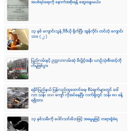
အပစ္ရပ္ေရးကို ေနာက္အစိုးရနဲ႔ ေဆြးေႏြးမယ္။
၁၃ ႏွစ္ ေက်ာင္းသူနဲ႕ဗီဒီယို ရိုက္ျပီး အြန္လိုင္း တင္တဲ့ ေက်ာင္း
သား ( ၂ )
ျပည္လမ္းႏွင့္ ဥကၠလာလမ္းဆုံ မီးပြိဳင့္အနီး ယာဥ္သုံးစီးဆင့္တို
က္မႈျဖစ္ပြား
ရခုိင္ျပည္နယ္ ျပန္လည္ထူေထာင္ေရး စီမံခ်က္မ်ားတြင္ ေဒၚ
လာ သန္း ၁၀၀ ေက်ာ္ လုိအပ္ေနၿပီး လက္ရွိတြင္ သန္း ၈၀ ခန္႔
ရရွိထား
၁၃ ႏွစ္သမီးကို ေပါင္းသင္းမိသျဖင့္ အဓမၼမႈျဖင့္ တရားစြဲခံရ