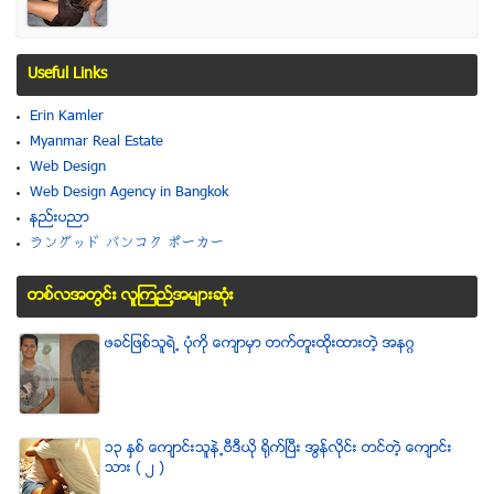
Useful Links
Erin Kamler
Myanmar Real Estate
Web Design
Web Design Agency in Bangkok
နည္းပညာ
ラングッド バンコク ポーカー
တစ္လအတြင္း လူၾကည္႔အမ်ားဆံုး
ဖခင္ျဖစ္သူရဲ႕ ပံုကို ေက်ာမွာ တက္တူးထိုးထားတဲ့ အနဂၢ
၁၃ ႏွစ္ ေက်ာင္းသူနဲ႕ဗီဒီယို ရိုက္ျပီး အြန္လိုင္း တင္တဲ့ ေက်ာင္း
သား ( ၂ )