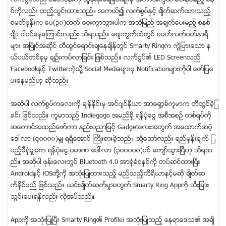
လက္စြပ္သည္ စမတ္ဖုန္းကို သူခိုးခိုးခံရျခင္းမ်ိဳးမွ အကာအကြယ္ ေပးႏုိင္မည့္ စန
စ္ကိုလည္း ထည့္သြင္းထားသည္။ အကယ္၍ လက္စြပ္ႏွင့္ ခ်ိ္တ္ဆက္ထားသည့္
စမတ္ဖုန္းက ေပ(၃၀)ထက္ ေဝးကြာသြားပါက အသံျမည္ အခ်က္ေပးမည့္ စနစ္
မ်ိဳး ပါဝင္ေနေၾကာင္းလည္း သိရသည္။ ေစ်းကြက္ထဲတြင္ စမတ္လက္ပတ္နာရီ
မ်ား အၿပိဳင္အဆိုင္ တီထြင္ေရာင္းခ်ေနခ်ိန္တြင္ Smarty Ringက ကြဲျပားေသာ န
ယ္ပယ္တစ္ခုမွ ခ်ဥ္းကပ္လာျခင္း ျဖစ္သည္။ လက္စြပ္၏ LED Screenသည္
Facebookႏွင့္ Twitterကဲ့သို႔ Social Mediaမ်ားမွ Notificationမ်ားကိုပါ ေဖာ္ျပေ
ပးေနမည္ဟု ဆိုသည္။
အဆုိပါ လက္စြပ္ကေလးကို ခ်န္ႏိုင္းမွ အင္ဂ်င္နီယာ အာေရွာ့ခ္ကူမာက တီထြင္ခဲ့ျ
ခင္း ျဖစ္သည္။ ကူမာသည္ Indiegogo အမည္ရွိ ရန္ပံုေငြ အစီအစဥ္ တစ္ရပ္ကို
အေကာင္အထည္ေဖာ္ကာ နည္းပညာျမင့္ Gadgetေလးအတြက္ အေထာက္အပံ့
ေဒၚလာ (၄၀၀၀၀)မွ် ရရွိေအာင္ ႀကိဳးစားခဲ့သည္။ သို႔ေသာ္လည္း ရည္မွန္းခ်က္ ျ
ပည့္မီရံုမွ်မက ရန္ပံုေငြ ပမာဏ ေဒၚလာ (၃၀၀၀၀၀)ပင္ ေက်ာ္သြားၿပီဟု သိရသ
ည္။ အဆိုပါ ဖုန္းေလးတြင္ Bluetooth 4.0 အာရံုခံစနစ္ကို တပ္ဆင္ထားၿပီး
Androidႏွင့္ iOSတို႔ကို အသံုးျပဳထားသည့္ မည္သည့္ကိရိယာႏွင့္မဆို ခ်ိတ္ဆ
က္ႏုိင္မည္ ျဖစ္သည္။ ယင္းခ်ိတ္ဆက္မႈအတြက္ Smarty Ring Appကို သီးျခား
သြင္းေပးရန္လည္း လိုအပ္သည္။
Appကို အသံုးျပဳၿပီး Smarty Ring၏ Profile၊ အသံုးျပဳသည့္ ေနရာေဒသ၏ အခ်ိ