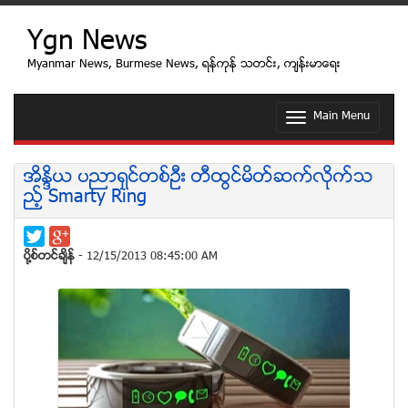
Ygn News
Myanmar News, Burmese News, ရန္ကုန္ သတင္း, က်န္းမာေရး
Main Menu
T
o
g
g
အိႏၵိယ ပညာရွင္တစ္ဦး တီထြင္မိတ္ဆက္လုိက္သ
l
ည့္ Smarty Ring
e
n
a
v
ပုိ႔စ္တင္ခ်ိန္
- 12/15/2013 08:45:00 AM
i
g
a
t
i
o
n