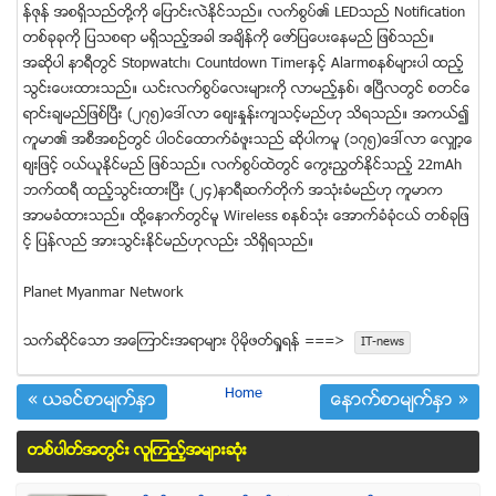
န္ဇုန္ အစရွိသည္တို႔ကို ေျပာင္းလဲႏိုင္သည္။ လက္စြပ္၏ LEDသည္ Notification
တစ္ခုခုကို ျပသစရာ မရွိသည့္အခါ အခ်ိန္ကို ေဖာ္ျပေပးေနမည္ ျဖစ္သည္။
အဆိုပါ နာရီတြင္ Stopwatch၊ Countdown Timerႏွင့္ Alarmစနစ္မ်ားပါ ထည့္
သြင္းေပးထားသည္။ ယင္းလက္စြပ္ေလးမ်ားကို လာမည့္ႏွစ္၊ ဧၿပီလတြင္ စတင္ေ
ရာင္းခ်မည္ျဖစ္ၿပီး (၂၇၅)ေဒၚလာ ေစ်းႏႈန္းက်သင့္မည္ဟု သိရသည္။ အကယ္၍
ကူမာ၏ အစီအစဥ္တြင္ ပါဝင္ေထာက္ခံဖူးသည္ ဆိုပါကမူ (၁၇၅)ေဒၚလာ ေလွ်ာ့ေ
စ်းျဖင့္ ဝယ္ယူႏုိင္မည္ ျဖစ္သည္။ လက္စြပ္ထဲတြင္ ေကြးညြတ္ႏိုင္သည့္ 22mAh
ဘက္ထရီ ထည့္သြင္းထားၿပီး (၂၄)နာရီဆက္တိုက္ အသံုးခံမည္ဟု ကူမာက
အာမခံထားသည္။ ထို႔ေနာက္တြင္မူ Wireless စနစ္သံုး ေအာက္ခံခံုငယ္ တစ္ခုျဖ
င့္ ျပန္လည္ အားသြင္းႏုိင္မည္ဟုလည္း သိရွိရသည္။
Planet Myanmar Network
သက္ဆုိင္ေသာ အေၾကာင္းအရာမ်ား ပုိမုိဖတ္ရႈရန္ ===>
IT-news
Home
« ယခင္စာမ်က္ႏွာ
ေနာက္စာမ်က္ႏွာ »
တစ္ပါတ္အတြင္း လူၾကည့္အမ်ားဆံုး