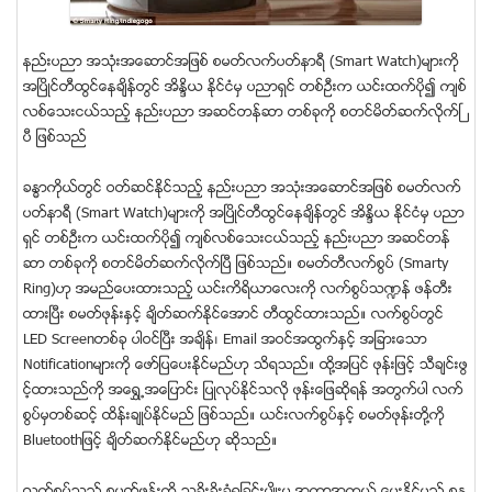
နည္းပညာ အသံုးအေဆာင္အျဖစ္ စမတ္လက္ပတ္နာရီ (Smart Watch)မ်ားကို
အၿပိဳင္တီထြင္ေနခ်ိန္တြင္ အိႏၵိယ ႏုိင္ငံမွ ပညာရွင္ တစ္ဦးက ယင္းထက္ပို၍ က်စ္
လစ္ေသးငယ္သည့္ နည္းပညာ အဆင္တန္ဆာ တစ္ခုကို စတင္မိတ္ဆက္လုိက္ၿ
ပီ ျဖစ္သည္
ခႏၶာကိုယ္တြင္ ဝတ္ဆင္ႏုိင္သည့္ နည္းပညာ အသံုးအေဆာင္အျဖစ္ စမတ္လက္
ပတ္နာရီ (Smart Watch)မ်ားကို အၿပိဳင္တီထြင္ေနခ်ိန္တြင္ အိႏၵိယ ႏုိင္ငံမွ ပညာ
ရွင္ တစ္ဦးက ယင္းထက္ပို၍ က်စ္လစ္ေသးငယ္သည့္ နည္းပညာ အဆင္တန္
ဆာ တစ္ခုကို စတင္မိတ္ဆက္လုိက္ၿပီ ျဖစ္သည္။ စမတ္တီလက္စြပ္ (Smarty
Ring)ဟု အမည္ေပးထားသည့္ ယင္းကိရိယာေလးကို လက္စြပ္သ႑န္ ဖန္တီး
ထားၿပီး စမတ္ဖုန္းႏွင့္ ခ်ိတ္ဆက္ႏုိင္ေအာင္ တီထြင္ထားသည္။ လက္စြပ္တြင္
LED Screenတစ္ခု ပါဝင္ၿပီး အခ်ိန္၊ Email အဝင္အထြက္ႏွင့္ အျခားေသာ
Notificationမ်ားကို ေဖာ္ျပေပးႏုိင္မည္ဟု သိရသည္။ ထို႔အျပင္ ဖုန္းျဖင့္ သီခ်င္းဖြ
င့္ထားသည္ကို အေရႊ႕အေျပာင္း ျပဳလုပ္ႏုိင္သလို ဖုန္းေျဖဆိုရန္ အတြက္ပါ လက္
စြပ္မွတစ္ဆင့္ ထိန္းခ်ဳပ္ႏုိင္မည္ ျဖစ္သည္။ ယင္းလက္စြပ္ႏွင့္ စမတ္ဖုန္းတို႔ကို
Bluetoothျဖင့္ ခ်ိတ္ဆက္ႏုိင္မည္ဟု ဆိုသည္။