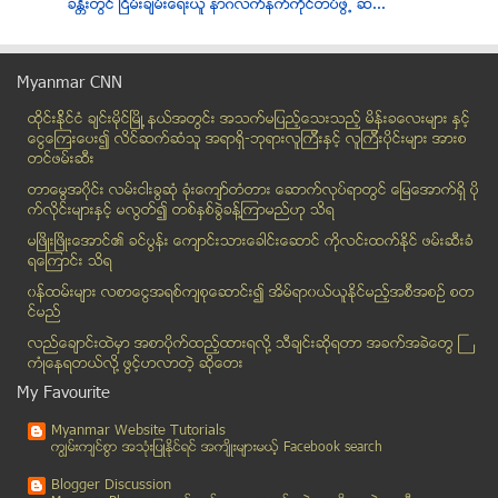
ခႏၲီးတြင္ ၿငိမ္းခ်မ္းေရးယူ နာဂလက္နက္ကိုင္တပ္ဖြဲ႕ ဆ...
မႏၲေလးဗထူးကြင္း ေဘာလုံးပြဲလက္မွတ္ အလုအယက္ဝယ္ရင္း အ...
မႏၲေလးတိုင္းတြင္ တစ္ရက္အတြင္း ႀကိဳးဆြဲခ်ေသဆုံးမႈ သ...
Myanmar CNN
သာ​ယာ၀​တီ​ျပည္​သူ ၉၅ ​ရာ​ခိုင္​နႈန္း ​ဖြဲ့​စည္း​ပံ...
ထိုင္းနို္င္ငံ ခ်င္းမိုင္ျမိဳ ့နယ္အတြင္း အသက္မျပည့္ေသးသည့္ မိန္းခေလးမ်ား နွင့္
လၽွပ္စစ္တာဝါတိုင္ လုံျခဳံေရးရဲတပ္ဖြဲ႕ တိုက္ခိုက္ခံ...
ေငြေၾကးေပး၍ လိင္ဆက္ဆံသူ အရာရွိ-ဘုရားလူၾကီးနွင့္ လူၾကီးပိုင္းမ်ား အားစ
သာယာ၀တီ အေျခခံဥပေဒ ျပင္ဆင္ေရး လူထုဆႏၵ ခံယူပြဲ (ဓါတ...
တင္ဖမ္းဆီး
ASEAN Sea Games ( ၁၅. ၁၂. ၂၀၁၃ ) ရက္ေန႔ လက္ရွိအခ်...
တာေမြအ၀ိုင္း လမ္းငါးခြဆံု ခံုးေက်ာ္တံတား ေဆာက္လုပ္ရာတြင္ ေျမေအာက္ရွိ ပို
ဂင္းနစ္မွတ္တမ္းဝင္ လက္ႏွစ္ဖက္မပါေသာ အမ်ိဳးသမီး ေလယ...
က္လိုင္းမ်ားႏွင့္ မလြတ္၍ တစ္ႏွစ္ခြဲခန္႔ၾကာမည္ဟု သိရ
သတၳဳ တူးေဖၚေရး Noble Gold ကုမၸဏီ ျပင္ဆင္
မၿဖိဳးၿဖိဳးေအာင္၏ ခင္ပြန္း ေက်ာင္းသားေခါင္းေဆာင္ ကိုလင္းထက္ႏိုင္ ဖမ္းဆီးခံ
ရေၾကာင္း သိရ
ရလလဖ (၆၄) ႏွစ္ေျမာက္ ပေဒသရာဇ္ ဆန္႔က်င္ေရးေန႔ အခမ္း...
၀န္ထမ္းမ်ား လစာေငြအရစ္က်စုေဆာင္း၍ အိမ္ရာ၀ယ္ယူႏုိင္မည့္အစီအစဥ္ စတ
ကၽြန္းစုၿမိဳ႕နယ္ ကံေမာ္ေက်းရြာ၌ ယဥ္တိုက္မႈျဖစ္ပြား...
င္မည္
လြတ္လပ္ၿငိမ္းခ်မ္း ပန္းရဲ႕လမ္း ေတးဂီတအဖဲြ႕ ၿမိတ္ၿမ...
လည္ေခ်ာင္းထဲမွာ အစာပိုက္ထည့္ထားရလုိ႔ သီခ်င္းဆုိရတာ အခက္အခဲေတြ ႀ
အမ်ိဳးသမီး တစ္ဦး ဒဏ္ရာမ်ားႏွင့္ ေသဆံုး
ကံဳေနရတယ္လို႔ ဖြင့္ဟလာတဲ့ ဆုိေတး
ဗိုလ္ခ်ဳပ္ခင္ၫြန္႔ ဘယ္သူ႔ကို ေတာင္းပန္ရမလဲ၊ သူ႔ရဲ႕...
My Favourite
ၿငိမ္ေဆးမ်ား
Myanmar Website Tutorials
အမ်ဳိးသားျပန္လည္သင့္ျမတ္ေရးကို အမွန္တကယ္ ေရွ႕႐ႈစဥ္...
ကၽြမ္းက်င္စြာ အသုံးျပဳႏုိင္ရင္ အက်ိဳးမ်ားမယ့္ Facebook search
ဖုိးလျပည့္၊ မုိးစက္ဝုိင္တုိ႔အတြက္ UCL facebook အက္...
Blogger Discussion