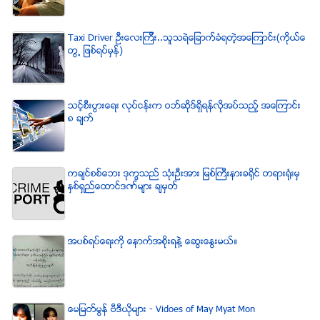
Taxi Driver ဦးေလးၾကီး..သူသရဲေျခာက္ခံရတဲ့အေၾကာင္း(ကိုယ္ေ
တြ႕ ျဖစ္ရပ္မွန္)
သင့္စီးပြားေရး လုပ္ငန္းက ဝဘ္ဆိုဒ္ရွိရန္လိုအပ္သည့္ အေၾကာင္း
၈ ခ်က္
ကခ်င္စစ္ေဘး ဒုကၡသည္ သံုးဦးအား ျမစ္ႀကီးနားခရိုင္ တရားရံုးမွ
ႏွစ္ရွည္ေထာင္ဒဏ္မ်ား ခ်မွတ္
အပစ္ရပ္ေရးကို ေနာက္အစိုးရနဲ႔ ေဆြးေႏြးမယ္။
ေမျမတ္မြန္ ဗီဒီယုိမ်ား - Vidoes of May Myat Mon