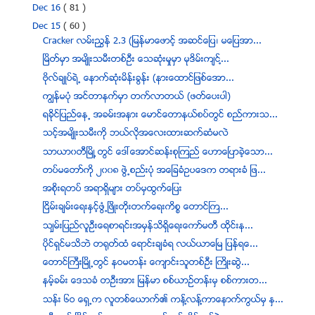
Dec 16
( 81 )
Dec 15
( 60 )
Cracker လမ္းညႊန္ 2.3 (ျမန္မာေဖာင့္ အဆင္ေျပ၊ မေျပအာ...
ၿမိတ္မွာ အမ်ိဳးသမီးတစ္ဦး ေသဆံုးမႈမွာ မုဒိမ္းက်င္႔...
ဗုိလ္ခ်ဳပ္ရဲ႕ ေနာက္ဆုံးမိန္းခြန္း (နားေထာင္ျဖစ္ေအာ...
ကြၽန္မပုံ အင္တာနက္မွာ တက္လာတယ္ (ဖတ္ေပးပါ)
ရခိုင္ျပည္ေန႕ အခမ္းအနား ေမာင္ေတာနယ္စပ္တြင္ စည္ကားသ...
သင့္အမ်ိဳးသမီးကို ဘယ္လိုအေလးထားဆက္ဆံမလဲ
သာယာ၀တီၿမိဳ ့တြင္ ေဒၚေအာင္ဆန္းစုၾကည္ ေဟာေၿပာခဲ့ေသာ...
တပ္မေတာ္ကို ၂၀၀၈ ဖြဲ႕စည္းပုံ အေျခခံဥပေဒက တရားခံ ျဖ...
အစိုးရတပ္ အရာရွိမ်ား တပ္မွထြက္ေျပး
ၿငိမ္းခ်မ္းေရးႏွင့္ဖြံ့ၿဖိဳးတိုးတက္ေရးကိစၥ ေတာင္ႀက...
သၽွမ္းျပည္လူဦးေရစာရင္းအမွန္သိရွိေရးေကာ္မတီ ထိုင္းန...
ပိုင္ရွင္မသိဘဲ တ႐ုတ္ထံ ေရာင္းခ်ခံရ လယ္ယာေၿမ ျပန္ရေ...
ေတာင္ႀကီးၿမိဳ႕တြင္ နဝမတန္း ေက်ာင္းသူတစ္ဦး ႀကိဳးဆြဲ...
နမ့္ခမ္း ေဒသခံ တဦးအား ျမန္မာ စစ္ယာဥ္တန္းမွ စစ္ကားတ...
သန္း ၆ဝ ေရွ႕က လူတစ္ေယာက္၏ ကန္႔လန္႔ကာေနာက္ကြယ္မွ ႏွ...