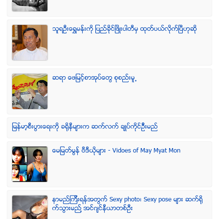
သူရဦးေရႊမန္းကို ျပည္ခိုင္ျဖိဳးပါတီမွ ထုတ္ပယ္လိုက္ျပီဟုဆို
ဆရာ ေဖျမင့္စာအုပ္ေတြ စုစည္းမူ႕
ျမန္မာ့စီးပြားေရးကို ခရိုနီမ်ားက ဆက္လက္ ခ်ဳပ္ကိုင္ဥိီးမည္
ေမျမတ္မြန္ ဗီဒီယုိမ်ား - Vidoes of May Myat Mon
နာမည္ၾကီးရန္အတြက္ Sexy photo၊ Sexy pose မ်ား ဆက္ရို
က္သြားမည္႔ အင္ဂ်င္နီယာတစ္ဦး