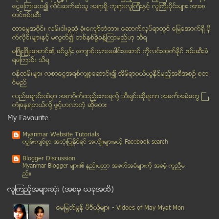
ေငြေၾကးေပး၍ လိင္ဆက္ဆံသူ အရာရွိ-ဘုရားလူၾကီးနွင့္ လူၾကီးပိုင္းမ်ား အားစ
ထိုင္းႏိုင္ငံ ၌ ယေန႔ျပဳလုပ္ခဲ့သည့္ ေရြးေကာက္ပြဲတြင...
တင္ဖမ္းဆီး
ဧရာ၀တီရဲ႕ျမစ္ဆံုတာနဲ႕ အနာဂတ္အႏၱရာယ္ေတြ
တာေမြအ၀ိုင္း လမ္းငါးခြဆံု ခံုးေက်ာ္တံတား ေဆာက္လုပ္ရာတြင္ ေျမေအာက္ရွိ ပို
ဖုန္းကုိင္ထားေသာ လက္ေ၀ွ႔ယမ္း႐ံုျဖင့္ ဖုန္းအားသြင္း...
က္လိုင္းမ်ားႏွင့္ မလြတ္၍ တစ္ႏွစ္ခြဲခန္႔ၾကာမည္ဟု သိရ
ကမၻာ႔အပါးလႊာဆုံးဖုန္း ျဖစ္လာႏုိင္သည့္ iPhone 6
မၿဖိဳးၿဖိဳးေအာင္၏ ခင္ပြန္း ေက်ာင္းသားေခါင္းေဆာင္ ကိုလင္းထက္ႏိုင္ ဖမ္းဆီးခံ
ရေၾကာင္း သိရ
ျပည္ခိုင္ၿဖိဳးပါတီက လူငယ္စည္း႐ံုးေရး ဇြန္လအထိ ျပဳလ...
၀န္ထမ္းမ်ား လစာေငြအရစ္က်စုေဆာင္း၍ အိမ္ရာ၀ယ္ယူႏုိင္မည့္အစီအစဥ္ စတ
ေျမာက္ကိုရီးယားဒုံးက်ည္မ်ား အေမရိကန္အထိေရာက္ေအာင္ ...
င္မည္
စစ္ကုိင္း၊ တမူးတြင္ ဆယ္ရက္ၾကာ ေပ်ာက္ဆုံးေနရာမွ အေလ...
လည္ေခ်ာင္းထဲမွာ အစာပိုက္ထည့္ထားရလုိ႔ သီခ်င္းဆုိရတာ အခက္အခဲေတြ ႀ
ထိုင္းနဲ႔ျမန္မာ ပူးတြဲရုပ္ရွင္ရိုက္ကူးရန္ သေဘာတူလက...
ကံဳေနရတယ္လို႔ ဖြင့္ဟလာတဲ့ ဆုိေတး
ေမာင္ေတာၿမိဳ႕နယ္ ဒူခ်ီးရားတန္းေက်းရြာ၌ ရဲတပ္ၾကပ္ႀက...
My Favourite
ဘားကမ့္ရန္ကုန္ ၂၀၁၄ သို႔ လာေရာက္ရန္ အြန္လိုင္းမွ မ...
Myanmar Website Tutorials
ႏိုင္ငံျခားမွာ ေဆးကုသရန္ ေတာင္းဆိုတဲ့ ပါကစၥတန္ သမၼ...
ကၽြမ္းက်င္စြာ အသုံးျပဳႏုိင္ရင္ အက်ိဳးမ်ားမယ့္ Facebook search
မႏၱေလးတိုင္း ၀န္ႀကီးခ်ဳပ္ ယာဥ္တန္း မိုင္းခဲြ တိုက္...
Blogger Discussion
မႏၱေလးတုိင္း ၀န္ႀကီးခ်ဳပ္ယာဥ္တန္း မုိင္းခြဲတုိက္ခု...
Myanmar Blogger မ်ား၏ နည္းပညာ အခက္အခဲမ်ားကုိ အခမဲ့ ကူညီမ
ည္။
ဒါရိုက္တာ အယ္လန္ကို ေမြးစားသမီး စြပ္စြဲ
လူၾကည့္အမ်ားဆုံး (အစမွ ယခုအထိ)
သီရိလကၤာ အမ်ဳိးသားျပန္လည္ရင္ၾကားေစ့ေရး တိုးတက္မႈ မ...
ေျမြေတြ ေလမွာပ်ံ၀ဲႏိုင္ေၾကာင္း အေမရိကန္သိပၸံပညာရွင...
ေမျမတ္မြန္ ဗီဒီယုိမ်ား - Vidoes of May Myat Mon
Good Health ( Issue - 473 )