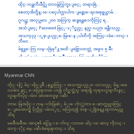
ထိုင္းဝန္ႀကီးခ်ဳပ္ကို တာဝန္ပ်က္ကြက္မႈျဖင့္ တရားစြဲ...
စေတာ့အိတ္ခ်ိန္းေပၚေပါက္လာပါက ျမန္မာ့ေရႊအစုရွယ္ယာမ်...
ဂူဂယ္လ္မွ အလုပ္သမား ၂၀၀ အတြက္ ဆန္ဖရန္စစၥကိုတြင္ ရ...
အသံျဖင့္ Password ဖြင့္ႏုိင္မည့္ နည္းပညာ ဖန္တီးသည္...
အသက္၃၃ ႏွစ္ျပည့္ေမြးေန ့ပါတီကို အတြင္းခံေဘာင္း
ဘီမ၀...
ခ်စ္သူေတြ လမ္းခြဲဖုိ႔အထိ ျဖစ္သြားတတ္တဲ့ အမွား ၅ မ်ိဳး
ကိုယ့္ခ်စ္သူနဲ႔ ပတ္သက္ၿပီး အမ်ိဳးသားေတြ သတိမျပဳမိတ...
ကိုယ္အေလးခ်ိန္ ပိုက်ေစမယ္႔ ေသာက္စရာ
ကခ်င္ျပည္နယ္တြင္ တိုက္ပြဲအတြင္း ဖမ္းမိထားသည့္ သစ္ခ...
Myanmar CNN
ပ်ဥ္းမနားအခ်ဳပ္ေထာင္တြင္ ျဖစ္ပြားခဲ့သည့္ ပဋိပကၡျဖစ...
ထိုင္းနို္င္ငံ ခ်င္းမိုင္ျမိဳ ့နယ္အတြင္း အသက္မျပည့္ေသးသည့္ မိန္းခေ
ဇြဲကပင္အသင္းပိုင္ရွင္ကို အေရးယူရန္ ဥပေဒမရွိေသးဟု စ...
လးမ်ား နွင့္ ေငြေၾကးေပး၍ လိင္ဆက္ဆံသူ အရာရွိ-ဘုရားလူၾကီးနွင့္
လူၾကီးပိုင္းမ်ား အားစတင္ဖမ္းဆီး
Facebook Log Out လုပ္ဖို႔ ေမ့ခဲ့ရင္
တာေမြအ၀ိုင္း လမ္းငါးခြဆံု ခံုးေက်ာ္တံတား ေဆာက္လုပ္ရာတြင္
ေရသန္႔ဘူးအတြင္းရွိ အက္စစ္ေသာက္မိသူေသဆံုး
ေျမေအာက္ရွိ ပိုက္လိုင္းမ်ားႏွင့္ မလြတ္၍ တစ္ႏွစ္ခြဲခန္႔ၾကာမည္ဟု
အျခားတစ္ဖက္မွ အသံ
သိရ
နိမ့္က်ခံစားမႈနဲ႔ လူ႔တန္ဖိုး
မၿဖိဳးၿဖိဳးေအာင္၏ ခင္ပြန္း ေက်ာင္းသားေခါင္းေဆာင္ ကိုလင္း
အမ်ဳိးသမီးငယ္ကို အခန္းတြင္းပိတ္ေလွာင္ကာ ျပည့္တန္ဆာ...
ထက္ႏိုင္ ဖမ္းဆီးခံရေၾကာင္း သိရ