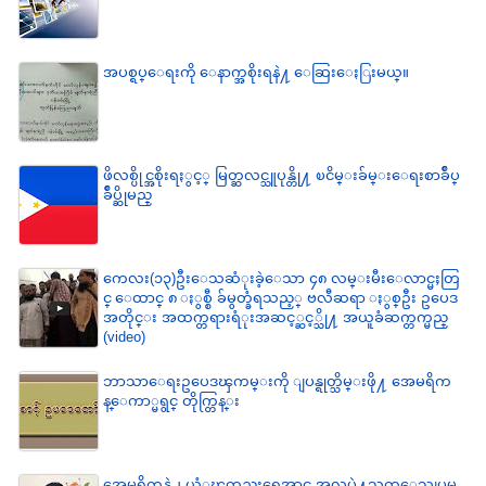
အပစ္ရပ္ေရးကို ေနာက္အစိုးရနဲ႔ ေဆြးေႏြးမယ္။
ဖိလစ္ပိုင္အစိုးရႏွင့္ မြတ္ဆလင္သူပုန္တို႔ ၿငိမ္းခ်မ္းေရးစာခ်ဳပ္
ခ်ဳပ္ဆိုမည္
ကေလး(၁၃)ဦးေသဆံုးခဲ့ေသာ ၄၈ လမ္းမီးေလာင္မႈတြ
င္ ေထာင္ ၈ ႏွစ္စီ ခ်မွတ္ခံရသည့္ ဗလီဆရာ ႏွစ္ဦး ဥပေဒ
အတိုင္း အထက္တရားရံုးအဆင့္ဆင့္သို႔ အယူခံဆက္တက္မည္
(video)
ဘာသာေရးဥပေဒၾကမ္းကို ျပန္ရုတ္သိမ္းဖို႔ အေမရိက
န္ေကာ္မရွင္ တိုက္တြန္း
အေမရိကန္ရဲ႕ ယံုၾကည္မႈရေအာင္ အလုပ္နဲ႔သက္ေသျပမ