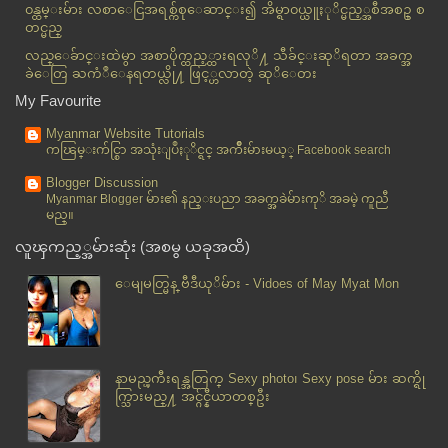
ေဗဒင္ကိစၥ ျငင္းခုံရာမွ ေဗဒင္ဆရာဓားထိုးခံရ
၀န္ထမ္းမ်ား လစာေငြအရစ္က်စုေဆာင္း၍ အိမ္ရာ၀ယ္ယူႏုိင္မည့္အစီအစဥ္ စ
တင္မည္
ဆက္သြယ္ေရး ေအာ္ပေရတာမ်ား စည္းကမ္းခ်ဳိးေဖာက္လွ်င္ အ...
လည္ေခ်ာင္းထဲမွာ အစာပိုက္ထည့္ထားရလုိ႔ သီခ်င္းဆုိရတာ အခက္အ
လႊတ္ေတာ္ အမတ္ ႐ုပ္သိမ္းျခင္း ဥပေဒ ဦးေရႊမန္းကို
ခဲေတြ ႀကံဳေနရတယ္လို႔ ဖြင့္ဟလာတဲ့ ဆုိေတး
ျဖ...
My Favourite
ၾကက္ဥစားရင္ ပါဏာတိပါသာကံ ထိုက္ မထိုက္
ရန္ကုန္ၿမိဳ႕ မအူကုန္းလမ္းက်ယ္တြင္ သကၤန္း၀တ္တစ္ဦး ...
Myanmar Website Tutorials
ကၽြမ္းက်င္စြာ အသုံးျပဳႏုိင္ရင္ အက်ိဳးမ်ားမယ့္ Facebook search
အ၀တ္ကိုယ္တိုင္ ခ်ဳပ္ပါ
ခ်စ္ေသာမ်က္စိျဖင့္သာ
Blogger Discussion
Myanmar Blogger မ်ား၏ နည္းပညာ အခက္အခဲမ်ားကုိ အခမဲ့ ကူညီ
လႊတ္ေတာ္အမတ္ျဖစ္မွ အစိုးရအဖြဲ႕ထဲ ေနရာေပးမွာလား
မည္။
ထန္းေတာထဲမွ ထန္းေျခာက္သံ
လူၾကည့္အမ်ားဆုံး (အစမွ ယခုအထိ)
ေငြေျခာက္ေသာင္းျဖင့္ ႏွစ္ႏိုင္ငံ လည္ပတ္ႏိုင္မည့္ ခ...
ေမျမတ္မြန္ ဗီဒီယုိမ်ား - Vidoes of May Myat Mon
လင္မယားစကားမ်ားစဥ္ ဇနီးျဖစ္သူမွ ဓါးျဖင့္ထိုး၍ ခင္ပ...
ဆင္းကတ္ ၁၅၀၀၊ ဆက္သြယ္ခ အလြန္ေစ်းခ်ဳိမည္ဟု ေအာ္ရီဒူ...
ခ်င္းတုိင္းရင္းသား ၁၂ ဦး ပဲခူးတုိင္းမွာ ေထာင္က်
ထိုင္းက ဘဂၤါလီ တေထာင္ေက်ာ္ ျမန္မာသို႔ ျပန္ပို႔သည့္...
နာမည္ၾကီးရန္အတြက္ Sexy photo၊ Sexy pose မ်ား ဆက္ရို
အခ်စ္ကို အလြဲသံုးစား မလုပ္ေၾကး
က္သြားမည္႔ အင္ဂ်င္နီယာတစ္ဦး
အဆစ္နာ ေ၀ဒနာအတြက္ အိမ္တြင္းကုသနည္း
GTC ဆရာမ တစ္ဦးစစ္ေတြတြင္ ၾကိဳးဆြဲခ်ေသဆံုး