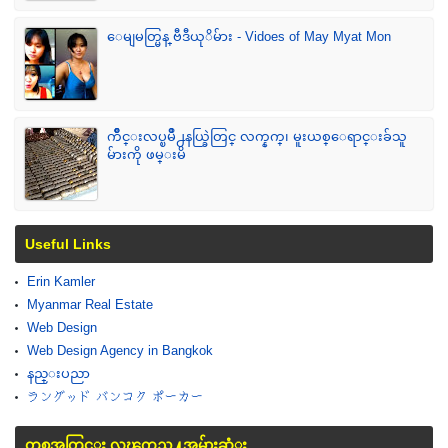
ေမျမတ္မြန္ ဗီဒီယုိမ်ား - Vidoes of May Myat Mon
က်ဳိင္းလပ္ၿမိဳ႕နယ္ခြဲတြင္ လက္နက္၊ မူးယစ္ေရာင္းခ်သူ
မ်ားကို ဖမ္းမိ
Useful Links
Erin Kamler
Myanmar Real Estate
Web Design
Web Design Agency in Bangkok
နည္းပညာ
ラングッド バンコク ポーカー
တစ္လအတြင္း လူၾကည္႔အမ်ားဆံုး