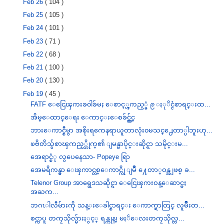
Feb 26
( 104 )
Feb 25
( 105 )
Feb 24
( 101 )
Feb 23
( 71 )
Feb 22
( 68 )
Feb 21
( 100 )
Feb 20
( 130 )
Feb 19
( 45 )
FATF ေငြေၾကးခ၀ါခ်မႈ ေစာင့္ၾကည့္ခံ ၉ ႏုိင္ငံစာရင္းထ...
အိမ္ေထာင္ေရး ေကာင္းေစခ်င္လွ်င္
ဘားေကာင္စီမွာ အစိုးရကေနရာယူတာလုံး၀မသင္႕ေတာ္ပါဘူးဟု...
ၿဗိတိသွ်စာၾကည့္တိုက္၏ ျမန္မာပိုင္းဆိုင္ရာ သမိုင္းမ...
အေရာင္စံု လွပေနေသာ- Popeye ရြာ
အေမရိကန္မွာ ေၾကာင္တစ္ေကာင္ကို ျမိဳ ႔ေတာ္ဝန္အျဖစ္ ခ...
Telenor Group အာရွေဒသဆိုင္ရာ ေငြေၾကးဝန္ေဆာင္မႈ
အႀက...
ဘဂၤါလီမ်ားကို သန္းေခါင္စာရင္း ေကာက္ရာတြင္ လူမ်ဳိးတ...
စင္ကာပူ တကၠသိုလ္မ်ားႏွင့္ ရန္ကုန္၊ မႏၲေလးတကၠသိုလ္တ...