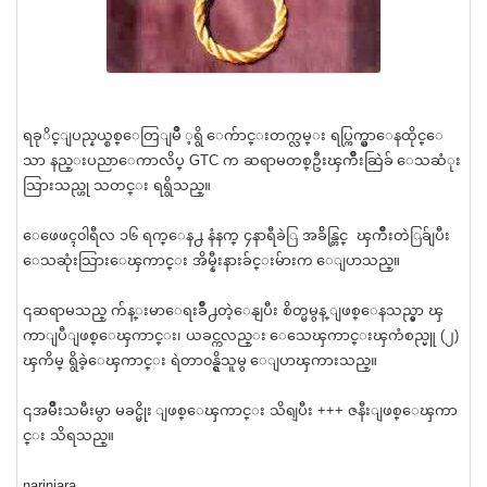
ရခုိင္ျပည္နယ္စစ္ေတြျမိဳ ့ရွိ ေက်ာင္းတက္လမ္း ရပ္ကြက္မွာေနထိုင္ေ
သာ နည္းပညာေကာလိပ္ GTC က ဆရာမတစ္ဦးၾကိဳးဆြဲခ် ေသဆံုး
သြားသည္ဟု သတင္း ရရွိသည္။
ေဖေဖၚ၀ါရီလ ၁၆ ရက္ေန႕ နံနက္ ၄နာရီခဲြ အခ်ိန္တြင္ ၾကိဳးတဲြခ်ျပီး
ေသဆုံးသြားေၾကာင္း အိမ္နီးနားခ်င္းမ်ားက ေျပာသည္။
၎ဆရာမသည္ က်န္းမာေရးခ်ိဳ႕တဲ့ေနျပီး စိတ္မမွန္ ျဖစ္ေနသည္မွာ ၾ
ကာျပီျဖစ္ေၾကာင္း၊ ယခင္ကလည္း ေသေၾကာင္းၾကံစည္မူ (၂)
ၾကိမ္ ရွိခဲ့ေၾကာင္း ရဲတာ၀န္ရွိသူမွ ေျပာၾကားသည္။
၎အမ်ိဳးသမီးမွာ မခင္မိုး ျဖစ္ေၾကာင္း သိရျပီး +++ ဇနီးျဖစ္ေၾကာ
င္း သိရသည္။
narinjara