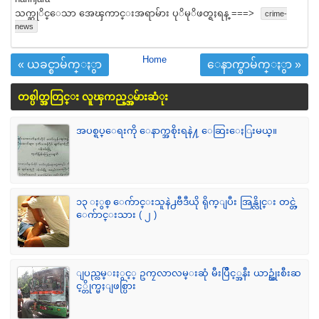
သက္ဆုိင္ေသာ အေၾကာင္းအရာမ်ား ပုိမုိဖတ္ရႈရန္ ===>
crime-
news
Home
« ယခင္စာမ်က္ႏွာ
ေနာက္စာမ်က္ႏွာ »
တစ္ပါတ္အတြင္း လူၾကည့္အမ်ားဆံုး
အပစ္ရပ္ေရးကို ေနာက္အစိုးရနဲ႔ ေဆြးေႏြးမယ္။
၁၃ ႏွစ္ ေက်ာင္းသူနဲ႕ဗီဒီယို ရိုက္ျပီး အြန္လိုင္း တင္တဲ့
ေက်ာင္းသား ( ၂ )
ျပည္လမ္းႏွင့္ ဥကၠလာလမ္းဆုံ မီးပြိဳင့္အနီး ယာဥ္သုံးစီးဆ
င့္တိုက္မႈျဖစ္ပြား