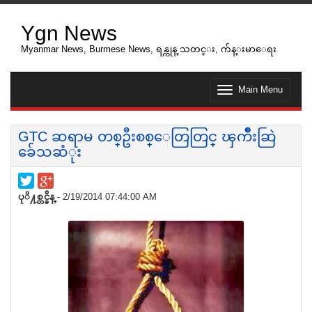
Ygn News
Myanmar News, Burmese News, ရန္ကုန္ သတင္း, က်န္းမာေရး
Main Menu
T
o
g
g
GTC ဆရာမ တစ္ဦးစစ္ေတြတြင္ ၾကိဳးဆြဲ
l
ခ်ေသဆံုး
e
n
a
v
ပုိ႔စ္တင္ခ်ိန္
- 2/19/2014 07:44:00 AM
i
g
a
t
i
o
n