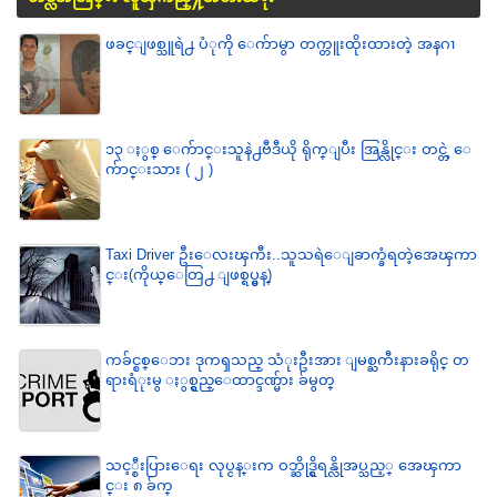
ဖခင္ျဖစ္သူရဲ႕ ပံုကို ေက်ာမွာ တက္တူးထိုးထားတဲ့ အနဂၢ
၁၃ ႏွစ္ ေက်ာင္းသူနဲ႕ဗီဒီယို ရိုက္ျပီး အြန္လိုင္း တင္တဲ့ ေ
က်ာင္းသား ( ၂ )
Taxi Driver ဦးေလးၾကီး..သူသရဲေျခာက္ခံရတဲ့အေၾကာ
င္း(ကိုယ္ေတြ႕ ျဖစ္ရပ္မွန္)
ကခ်င္စစ္ေဘး ဒုကၡသည္ သံုးဦးအား ျမစ္ႀကီးနားခရိုင္ တ
ရားရံုးမွ ႏွစ္ရွည္ေထာင္ဒဏ္မ်ား ခ်မွတ္
သင့္စီးပြားေရး လုပ္ငန္းက ဝဘ္ဆိုဒ္ရွိရန္လိုအပ္သည့္ အေၾကာ
င္း ၈ ခ်က္