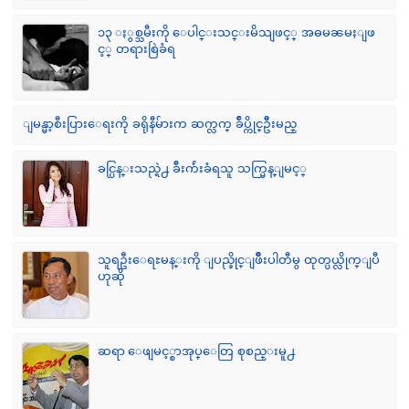
၁၃ ႏွစ္သမီးကို ေပါင္းသင္းမိသျဖင့္ အဓမၼမႈျဖ
င့္ တရားစြဲခံရ
ျမန္မာ့စီးပြားေရးကို ခရိုနီမ်ားက ဆက္လက္ ခ်ဳပ္ကိုင္ဥိီးမည္
ခင္ပြန္းသည္ရဲ႕ ခ်ီးက်ဴးခံရသူ သက္မြန္ျမင့္
သူရဦးေရႊမန္းကို ျပည္ခိုင္ျဖိဳးပါတီမွ ထုတ္ပယ္လိုက္ျပီ
ဟုဆို
ဆရာ ေဖျမင့္စာအုပ္ေတြ စုစည္းမူ႕