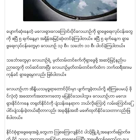
ေပ်ာက္ဆံုးေနတဲ့ မေလးရွားေလေၾကာင္းပိုင္ေလယာဥ္ကို ရွာေဖြေရးလုပ္ငန္းေတြ
ကို ဧၿပီ ၅ ရက္ေန႔မွာ အရွိန္အျမင့္ဆံုးတင္ခဲ့ၾကပါတယ္။ ဧၿပီ ၅ ရက္ေန႔က ရွာေ
ဖြေရးလုပ္ငန္းေတြမွာ ေလယာဥ္ ၁၃ စီး၊ သေဘၤာ ၁၁ စီး ပါ၀င္ခဲ့ၾကပါတယ္။
သေဘၤာေတြမွာ ေလယာဥ္ရဲ႕ မွတ္တမ္းတင္စက္ကိုရွာေဖြဖို႔ အဆင့္ျမင့္နည္းပ
ညာေတြကို တပ္ဆင္ထားၿပီး ေလယာဥ္မွတ္တမ္းတင္စက္ထဲက ဘက္ထရီအားမ
ကုန္ခင္ ရွာေဖြရမွာလည္း ျဖစ္ပါတယ္။
ေလယာဥ္ဟာ အိႏၵိယသမုဒၵရာေတာင္ပိုင္းမွာ ပ်က္က်ခဲ့တယ္လို႔ ဆိုၾကေပမယ့္ ခို
င္လံုတဲ့ အေထာက္အထားကေတာ့ မျပႏိုင္ေသးပါဘူး။ ေလယာဥ္ဟာ မေလး
ရွားႏိုင္ငံကေန တရုတ္ႏိုင္ငံကို ပ်ံသန္းေနရာက ဘယ္လိုေၾကာင့္ လမ္းေၾကာင္းေျ
ပာင္းပ်ံသန္းခဲ့တယ္ဆိုတာလည္း အခုခ်ိန္အထိ မေဖာ္ထုတ္ႏိုင္ေသးတာလည္းျဖ
စ္ပါတယ္။
ႏိုင္ငံစံုရွာေဖြေရးအဖဲြ႕ေတြဟာ ၾသစေၾတးလ်ႏိုင္ငံ ပါသ့္ၿမိဳ႕ရဲ႕အေနာက္ေျမာက္ဖ
က္ မိုင္ ၁၀၀၀ အကြာက ေရျပင္မွာ ရွာေဖြေနၾကၿပီး အေမရိကန္ေရတပ္က ေပး