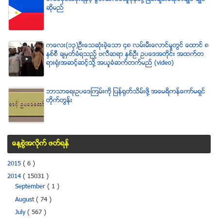
ဆိုမည္
ကေလး(၁၃)ဦးေသဆံုးခဲ့ေသာ ၄၈ လမ္းမီးေလာင္မႈတြင္ ေထာင္ ၈
ႏွစ္စီ ခ်မွတ္ခံရသည့္ ဗလီဆရာ ႏွစ္ဦး ဥပေဒအတိုင္း အထက္တ
ရားရံုးအဆင့္ဆင့္သို႔ အယူခံဆက္တက္မည္ (video)
ဘာသာေရးဥပေဒၾကမ္းကို ျပန္ရုတ္သိမ္းဖို႔ အေမရိကန္ေကာ္မရွင္
တိုက္တြန္း
ေန႔စြဲအလိုက္ ဖတ္ရန္
2015
( 6 )
2014
( 15031 )
September
( 1 )
August
( 74 )
July
( 567 )