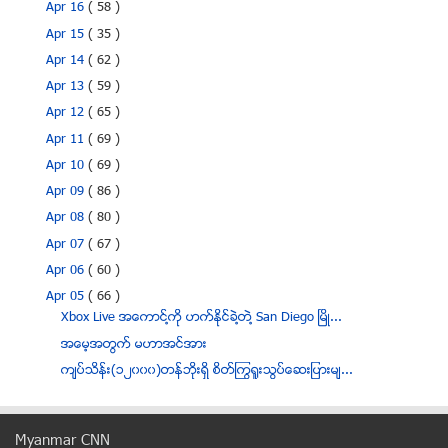
Apr 16
( 58 )
Apr 15
( 35 )
Apr 14
( 62 )
Apr 13
( 59 )
Apr 12
( 65 )
Apr 11
( 69 )
Apr 10
( 69 )
Apr 09
( 86 )
Apr 08
( 80 )
Apr 07
( 67 )
Apr 06
( 60 )
Apr 05
( 66 )
Xbox Live အေကာင္႔ကို ဟက္ႏိုင္ခဲ႔တဲ႔ San Diego ၿမိဳ...
အေမ့အတြက္ မဟာအင္အား
က်ပ္သိန္း(၁၂၀၀၀)တန္ဘိုးရွိ စိတ္ႂကြ႐ူးသြပ္ေဆးျပားမ်...
အာဖဂန္နစၥတန္ႏိုင္ငံမွာ သမၼတ ေရြးေကာက္ပဲြအတြက္ လံုျ...
သႀကၤန္မွာ အႏုပညာရွင္ေတြ ဘယ္မ႑ပ္မွာ ရွိေနမလဲ
Myanmar CNN