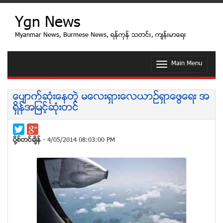
Ygn News
Myanmar News, Burmese News, ရန္ကုန္ သတင္း, က်န္းမာေရး
Main Menu
T
o
g
g
ေပ်ာက္ဆံုးေနတဲ့ မေလးရွားေလယာဥ္ရွာေဖြေရး အ
l
ရွိန္အျမင့္ဆံုးတင္
e
n
a
v
ပုိ႔စ္တင္ခ်ိန္
- 4/05/2014 08:03:00 PM
i
g
a
t
i
o
n