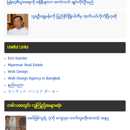
ျမန္မာ့စီးပြားေရးကို ခရိုနီမ်ားက ဆက္လက္ ခ်ဳပ္ကိုင္ဥိီးမည္
သူရဦးေရႊမန္းကို ျပည္ခိုင္ျဖိဳးပါတီမွ ထုတ္ပယ္လိုက္ျပီဟုဆို
Useful Links
Erin Kamler
Myanmar Real Estate
Web Design
Web Design Agency in Bangkok
နည္းပညာ
ラングッド バンコク ポーカー
တစ္လအတြင္း လူၾကည္႔အမ်ားဆံုး
ဖခင္ျဖစ္သူရဲ႕ ပံုကို ေက်ာမွာ တက္တူးထိုးထားတဲ့ အနဂၢ