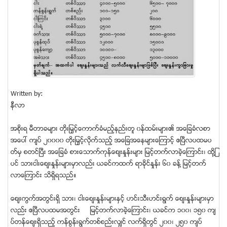
Written by:
နီလာ
အစိုးရ မီတာခမ်ား တိုးျမႇင့္ေကာက္ခံမည့္နည္းတူ ၀န္ထမ္းမ်ား၏ အေျခခံလစာ
အေပၚ က်ပ္ ၂၀၀၀၀ တိုးျမႇင့္လိုက္သည့္ အေျခအေနမ်ားေၾကာင့္ ဧၿပီလပထမပ
တ္မွ စတင္ၿပီး အေျခခံ စားေသာက္ကုန္ေစ်းႏႈန္းမ်ား ျမင့္တက္လာခဲ့ေၾကာင္း၊ ထို႔ျ
ပင္ သားငါးေစ်းႏႈန္းမ်ားမွာလည္း ယခင္ကထက္ ရာခိုင္ႏႈန္း ၆၀ ခန္႔ ျမင့္တက္
လာေၾကာင္း သိရွိရသည္။
ေစ်းကြက္အတြင္းရွိ သား၊ ငါးေစ်းႏႈန္းမ်ားႏွင့္ ဟင္းသီးဟင္းရြက္ ေစ်းႏႈန္းမ်ားမွာ
လည္း ဧၿပီလပထမအတြင္း ျမင့္တက္လာခဲ့ေၾကာင္း၊ ယခင္က ၁၀၀၊ ၁၅၀ က်
ပ္တန္ေစ်းရွိသည့္ ကန္စြန္းရြက္တစ္စည္းလွ်င္ လက္ရွိတြင္ ၂၀၀၊ ၂၅၀ က်ပ္