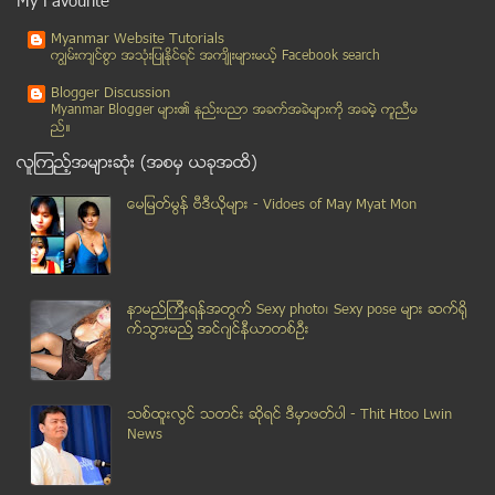
My Favourite
ရခိုင္ျပည္နယ္အတြင္း လုံၿခံဳေရး စိတ္မခ်ရေသာ္လည္း ႏိ...
Myanmar Website Tutorials
ေျမာက္ကိုရီးယားမွ ဒံုးက်ည္မ်ား အသစ္ထပ္မံ ပစ္ခတ္ခဲ့...
ကၽြမ္းက်င္စြာ အသုံးျပဳႏုိင္ရင္ အက်ိဳးမ်ားမယ့္ Facebook search
ပါးစပ္ထဲမွာ သားသမီးကို ေထြးေပြ႔ေပးတဲ့ ငါးေဖေဖ
Blogger Discussion
သမီးေလးကို ေရႊလက္တြဲလို႔ ေကာ္ေဇာမွာ လမ္းေလွ်ာက္ခ်င...
Myanmar Blogger မ်ား၏ နည္းပညာ အခက္အခဲမ်ားကုိ အခမဲ့ ကူညီမ
ည္။
လွည္းကူးၿမိဳ႕နယ္၊ ၿမိဳ႕မေစ်းအတြင္း ခိုက္ရန္ျဖစ္ပြာ...
လူၾကည့္အမ်ားဆုံး (အစမွ ယခုအထိ)
အၾကမ္းဖက္ သတင္းမ်ားေၾကာင့္ စစ္ေတြၿမိဳ႕တြင္ လံုၿခံဳ...
လႊတ္ေတာ္ကိုယ္စားလွယ္၏ၿခံဝင္းအတြင္း တရားမဝင္သစ္မ်ား...
ေမျမတ္မြန္ ဗီဒီယုိမ်ား - Vidoes of May Myat Mon
ႏိုင္ငံ့လံုျခံဳေရးႏွင့္ အမ်ိဳးသားေရးဆိုင္ရာ ျပႆနာျ...
စမတ္ဖုန္းေတြထဲက အမာဆံုးဖုန္း ဘယ္ဖုန္းပါလဲ ?
က်ိဳက္ထီးရိုးေစတီကို ေကဘယ္လ္ကား ေျပးဆဲြဖို႔ မူအားျ...
နာမည္ၾကီးရန္အတြက္ Sexy photo၊ Sexy pose မ်ား ဆက္ရို
ျမန္မာ၁၀၀ေက်ာ္ ထိုင္းတြင္ အဖမ္းခံရ
က္သြားမည္႔ အင္ဂ်င္နီယာတစ္ဦး
အမည္မသိသူမ်ားအားၾကည့္မိရာမွ ၀ုိင္း၀န္းထုိးႀကိတ္ခံရ...
အၾကမ္းဖက္ သံသယရိွသူမ်ားကို ရက္စက္စြာ စစ္ေမးသည့္ စီ...
ဧရာဝတီ ျမစ္ေၾကာင္းတစ္ေလွ်ာက္ ခိုေအာင္းေနသည့္ ခိုး၊...
သစ္ထူးလြင္ သတင္း ဆုိရင္ ဒီမွာဖတ္ပါ - Thit Htoo Lwin
ေယာက္ဖအသတ္ခံရမႈ သြားၾကည့္သူ လူငယ္ကို ရဲတပ္ဖြဲ႕ဝင္ေ...
News
အသာလုပ္ပါဆရာတို႔ရာ ဟဝွာပါေပ်ာက္မဗ်ာ
အလွအပအတြက္ ခရမ္းခ်ဥ္သီးအသံုး၀င္ပံု