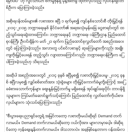
ရမွာပါပဲ” ဟု လႈိင္သာယာ စက္မႈဇုန္ရွိ မုန္႔အိတ္ခြံ ထုတ္လုပ္သည့္ လုပ္ငန္းရွင္တ
စ္ဦးက ေျပာၾကားခဲ့သည္။
အစိုးရ၀န္ထမ္းမ်ား၏ လစာအား ဧၿပီ ၁ ရက္မွစ၍ က်ပ္ႏွစ္ေသာင္းစီ တိုးျမႇင့္ရန္
၂၀၁၄-၂၀၁၅ ဘ႑ာေရးႏွစ္ ႏုိင္ငံေတာ္၏ အရအသံုးမွန္းေျခ ေငြစာရင္းတြင္ ထ
ည့္သြင္းေရးဆြဲထားေၾကာင္း၊ ဘ႑ာေရးႏွင့္ ဘ႑ာေရး ၀န္ႀကီးဌာန ျပည္ေထာင္
စု၀န္ႀကီး ဦး၀င္းရွိန္က မတ္ ၂၁ ရက္က ျပည္ေထာင္စုလႊတ္ေတာ္ အစည္းအေ၀း
တြင္ ေျပာၾကားခဲ့သည္။ အလားတူ ပင္စင္လစာႏွင့္ ဆုေၾကးမ်ားကိုလည္း အခ်ဳိး
က်တိုးျမႇင့္ေပးရန္ ထည့္သြင္း လ်ာထားေၾကာင္းလည္း ဘ႑ာေရး၀န္ႀကီးက ေျ
ပာၾကားခဲ့သည္ဟု သိရသည္။
အဆိုပါ အစည္းအေ၀းတြင္ ၂၀၁၄ ခုႏွစ္ ဧၿပီမွစ၍ လစာတိုးျမႇင့္ေပးမႈ၊ ၂၀၁၄ ခုႏွ
စ္ ဧၿပီလမွစ၍ လွ်ပ္စစ္ဓာတ္အား သံုးစြဲခမ်ား တိုးျမႇင့္ေကာက္ခံမႈတို႔ေၾကာင့္ အေျ
ခခံစားေသာက္ကုန္မ်ား ေစ်းႏႈန္းျမင့္တက္မႈ မရွိေစရန္ အုပ္ခ်ဳပ္ေရးပိုင္း တာ၀န္ရွိ
သူမ်ားက ၾကပ္မတ္ေဆာင္ရြက္သင့္ေၾကာင္း ျပည္ေထာင္စု လႊတ္ေတာ္ကိုယ္စား
လွယ္မ်ားက သံုးသပ္ေျပာၾကားသည္။
“စီးပြားေရးပညာရွင္ေတြရဲ႔ အျမင္ကေတာ့ လစာတိုးမယ္ဆိုရင္ Demand တက္
လာမယ္။ Demand တက္လာမယ္ဆုိေတာ့ ၀ယ္လိုအား မ်ားလာမွာေပါ့။ ဒါဆိုရ
င္ေတာ့ ကုန္ေစ်းႏႈန္းတက္လာမယ္။ ဒါသဘာ၀ပဲ။ အခုျဖစ္ေနတာက ၀န္ထမ္းလ