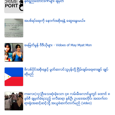
ႏွစ္ရွည္ေထာင္ဒဏ္မ်ား ခ်မွတ္
အပစ္ရပ္ေရးကို ေနာက္အစိုးရနဲ႔ ေဆြးေႏြးမယ္။
ေမျမတ္မြန္ ဗီဒီယုိမ်ား - Vidoes of May Myat Mon
ဖိလစ္ပိုင္အစိုးရႏွင့္ မြတ္ဆလင္သူပုန္တို႔ ၿငိမ္းခ်မ္းေရးစာခ်ဳပ္ ခ်ဳပ္
ဆိုမည္
ကေလး(၁၃)ဦးေသဆံုးခဲ့ေသာ ၄၈ လမ္းမီးေလာင္မႈတြင္ ေထာင္ ၈
ႏွစ္စီ ခ်မွတ္ခံရသည့္ ဗလီဆရာ ႏွစ္ဦး ဥပေဒအတိုင္း အထက္တ
ရားရံုးအဆင့္ဆင့္သို႔ အယူခံဆက္တက္မည္ (video)