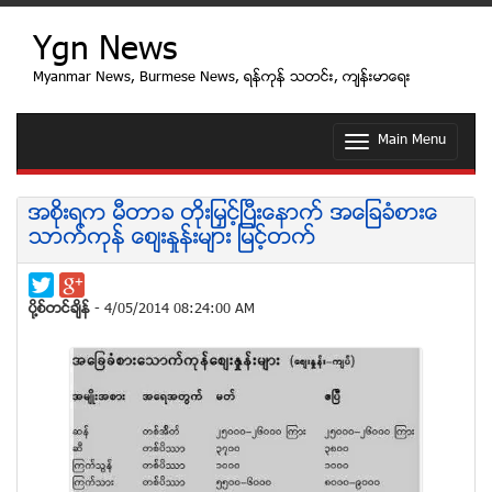
Ygn News
Myanmar News, Burmese News, ရန္ကုန္ သတင္း, က်န္းမာေရး
Main Menu
T
o
g
g
အစိုးရက မီတာခ တိုးျမႇင့္ၿပီးေနာက္ အေျခခံစားေ
l
သာက္ကုန္ ေစ်းႏႈန္းမ်ား ျမင့္တက္
e
n
a
v
ပုိ႔စ္တင္ခ်ိန္
- 4/05/2014 08:24:00 AM
i
g
a
t
i
o
n