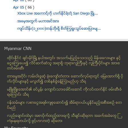
Apr 06
( 60 )
Apr 05
( 66 )
Xbox Live အေကာင္႔ကို ဟက္ႏိုင္ခဲ႔တဲ႔ San Diego ၿမိဳ...
အေမ့အတြက္ မဟာအင္အား
က်ပ္သိန္း(၁၂၀၀၀)တန္ဘိုးရွိ စိတ္ႂကြ႐ူးသြပ္ေဆးျပားမ်...
အာဖဂန္နစၥတန္ႏိုင္ငံမွာ သမၼတ ေရြးေကာက္ပဲြအတြက္ လံုျ...
သႀကၤန္မွာ အႏုပညာရွင္ေတြ ဘယ္မ႑ပ္မွာ ရွိေနမလဲ
Myanmar CNN
သံလြင္အေနာက္ကမ္းကူးသည့္ ဝ တပ္ဖြဲ႕ ႏွင့္ RCSS/SSA တ...
ထိုင္းနို္င္ငံ ခ်င္းမိုင္ျမိဳ ့နယ္အတြင္း အသက္မျပည့္ေသးသည့္ မိန္းခေလးမ်ား နွင့္
မိုးစေန ေလရာဟု
ေငြေၾကးေပး၍ လိင္ဆက္ဆံသူ အရာရွိ-ဘုရားလူၾကီးနွင့္ လူၾကီးပိုင္းမ်ား အားစ
မီးရထားလမ္းတြင္ အိပ္ေနသျဖင့္ ရထားႀကိတ္ခံခဲ့ရၿပီး အ...
တင္ဖမ္းဆီး
မိမိကုိယ္မိမိ Selfie ရိုက္သူ - ယဥ္ယဥ္ေလး ရူးေနသူမ်ား
တာေမြအ၀ိုင္း လမ္းငါးခြဆံု ခံုးေက်ာ္တံတား ေဆာက္လုပ္ရာတြင္ ေျမေအာက္ရွိ ပို
လွ်ပ္စစ္စြမ္းအင္၊ ဓာတ္အားခ ႏွင့္ ျပည္သူ႔ခံစားခ်က္မ်ား
က္လိုင္းမ်ားႏွင့္ မလြတ္၍ တစ္ႏွစ္ခြဲခန္႔ၾကာမည္ဟု သိရ
ေပ်ာက္ဆံုးေနတဲ့ မေလးရွားေလယာဥ္ရွာေဖြေရး အရွိန္အျမင...
မၿဖိဳးၿဖိဳးေအာင္၏ ခင္ပြန္း ေက်ာင္းသားေခါင္းေဆာင္ ကိုလင္းထက္ႏိုင္ ဖမ္းဆီးခံ
ရေၾကာင္း သိရ
ႏွစ္ဆခြဲခန္႔ မ်ားျပားလာေသာ ၂၀၁၄ စင္ကာပူ ျမန္မာမ်ား...
၀န္ထမ္းမ်ား လစာေငြအရစ္က်စုေဆာင္း၍ အိမ္ရာ၀ယ္ယူႏုိင္မည့္အစီအစဥ္ စတ
ျမန္မာအသင္း မေလးရွားအသင္းကိုု ေျခစြမ္းျပ အႏိုုင္ရ
င္မည္
ကုိယ့္ဘာသာကိုယ္ selfie ရိုက္ၿပီး ပို႔စ္မလုပ္သင့္တဲ...
လည္ေခ်ာင္းထဲမွာ အစာပိုက္ထည့္ထားရလုိ႔ သီခ်င္းဆုိရတာ အခက္အခဲေတြ ႀ
သႀကၤန္ကာလအတြင္း အိတ္ေဇာသံဆူညံသည့္ဆိုင္ကယ္မ်ား အသိမ...
ကံဳေနရတယ္လို႔ ဖြင့္ဟလာတဲ့ ဆုိေတး
ေရႊဘုတ္ေျပာတဲ့ ေက်းလက္က ေက်ာမြဲေတြ အေၾကာင္း