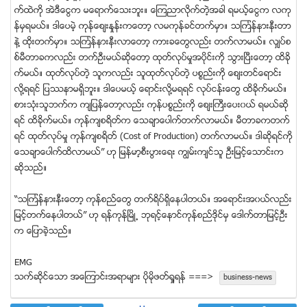
က္ထဲကို အဲဒီေငြက မေရာက္ေသးဘူး။ ေၾကညာလိုက္တဲ့အခါ ရမယ့္ေငြက လကု
န္မွရမယ္။ ဒါေပမဲ့ ကုန္ေစ်းႏႈန္းကေတာ့ လမကုန္ခင္တက္မွာ။ သၾကၤန္နားနီးတာ
နဲ႔ ထိုးတက္မွာ။ သၾကၤန္နားနီးလာေတာ့ ကားခေတြလည္း တက္လာမယ္။ လွ်ပ္စ
စ္မီတာခကလည္း တက္ဦးမယ္ဆိုေတာ့ ထုတ္လုပ္မႈအပိုင္းကို သြားၿပီးေတာ့ ထိခို
က္မယ္။ ထုတ္လုပ္တဲ့ သူကလည္း သူထုတ္လုပ္တဲ့ ပစၥည္းကို ေစ်းတင္ေရာင္း
လို႔ရရင္ ျပႆနာမရွိဘူး။ ဒါေပမယ့္ ေရာင္းလို႔မရရင္ လုပ္ငန္းေတြ ထိခိုက္မယ္။
စားသံုးသူဘက္က က်ျပန္ေတာ့လည္း ကုန္ပစၥည္းကို ေစ်းႀကီးေပး၀ယ္ ရမယ္ဆို
ရင္ ထိခိုက္မယ္။ ကုန္က်စရိတ္က ေသခ်ာေပါက္တက္လာမယ္။ မီတာခကတက္
ရင္ ထုတ္လုပ္မႈ ကုန္က်စရိတ္ (Cost of Production) တက္လာမယ္။ ဒါဆိုရင္ကို
ေသခ်ာေပါက္ထိလာမယ္” ဟု ျမန္မာ့စီးပြားေရး ကြၽမ္းက်င္သူ ဦးျမင့္ေသာင္းက
ဆုိသည္။
“သၾကၤန္နားနီးေတာ့ ကုန္စည္ေတြ တက္ရိပ္ရွိေနပါတယ္။ အေရာင္းအ၀ယ္လည္း
ျမင့္တက္ေနပါတယ္” ဟု ရန္ကုန္ၿမိဳ႕ ဘုရင့္ေနာင္ကုန္စည္ဒိုင္မွ ေဒါက္တာျမင့္ဦး
က ေျပာခဲ့သည္။
EMG
သက္ဆုိင္ေသာ အေၾကာင္းအရာမ်ား ပုိမုိဖတ္ရႈရန္ ===>
business-news