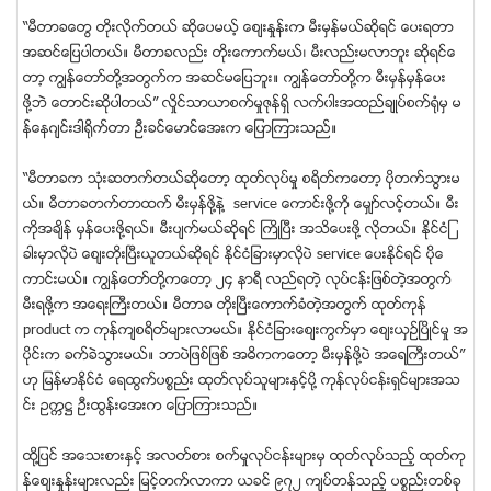
“မီတာခေတြ တိုးလိုက္တယ္ ဆိုေပမယ့္ ေစ်းႏႈန္းက မီးမွန္မယ္ဆိုရင္ ေပးရတာ
အဆင္ေျပပါတယ္။ မီတာခလည္း တိုးေကာက္မယ္၊ မီးလည္းမလာဘူး ဆိုရင္ေ
တာ့ ကြၽန္ေတာ္တို႔အတြက္က အဆင္မေျပဘူး။ ကြၽန္ေတာ္တို႔က မီးမွန္မွန္ေပး
ဖို႔ဘဲ ေတာင္းဆိုပါတယ္” လိႈင္သာယာစက္မႈဇုန္ရွိ လက္၀ါးအထည္ခ်ဳပ္စက္ရံုမွ မ
န္ေနဂ်င္းဒါ႐ိုက္တာ ဦးခင္ေမာင္ေအးက ေျပာၾကားသည္။
“မီတာခက သုံးဆတက္တယ္ဆုိေတာ့ ထုတ္လုပ္မႈ စရိတ္ကေတာ့ ပုိတက္သြားမ
ယ္။ မီတာခတက္တာထက္ မီးမွန္ဖုိ႔နဲ႔ service ေကာင္းဖုိ႔ကုိ ေမွ်ာ္လင့္တယ္။ မီး
ကုိအခ်ိန္ မွန္ေပးဖုိ႔ရယ္။ မီးပ်က္မယ္ဆုိရင္ ႀကိဳၿပီး အသိေပးဖုိ႔ လုိတယ္။ ႏုိင္ငံျ
ခားမွာလုိပဲ ေစ်းတုိးၿပီးယူတယ္ဆုိရင္ ႏုိင္ငံျခားမွာလုိပဲ service ေပးႏုိင္ရင္ ပုိေ
ကာင္းမယ္။ ကြၽန္ေတာ္တုိ႔ကေတာ့ ၂၄ နာရီ လည္ရတဲ့ လုပ္ငန္းျဖစ္တဲ့အတြက္
မီးရဖုိ႔က အေရးႀကီးတယ္။ မီတာခ တုိးၿပီးေကာက္ခံတဲ့အတြက္ ထုတ္ကုန္
product က ကုန္က်စရိတ္မ်ားလာမယ္။ ႏုိင္ငံျခားေစ်းကြက္မွာ ေစ်းယွဥ္ၿပိဳင္မႈ အ
ပုိင္းက ခက္ခဲသြားမယ္။ ဘာပဲျဖစ္ျဖစ္ အဓိကကေတာ့ မီးမွန္ဖုိ႔ပဲ အေရႀကီးတယ္”
ဟု ျမန္မာႏုိင္ငံ ေရထြက္ပစၥည္း ထုတ္လုပ္သူမ်ားႏွင့္ပုိ႔ ကုန္လုပ္ငန္းရွင္မ်ားအသ
င္း ဥကၠ႒ ဦးထြန္းေအးက ေျပာၾကားသည္။
ထို႔ျပင္ အေသးစားႏွင့္ အလတ္စား စက္မႈလုပ္ငန္းမ်ားမွ ထုတ္လုပ္သည့္ ထုတ္ကု
န္ေစ်းႏႈန္းမ်ားလည္း ျမင့္တက္လာကာ ယခင္ ၉၇၂ က်ပ္တန္သည့္ ပစၥည္းတစ္ခု