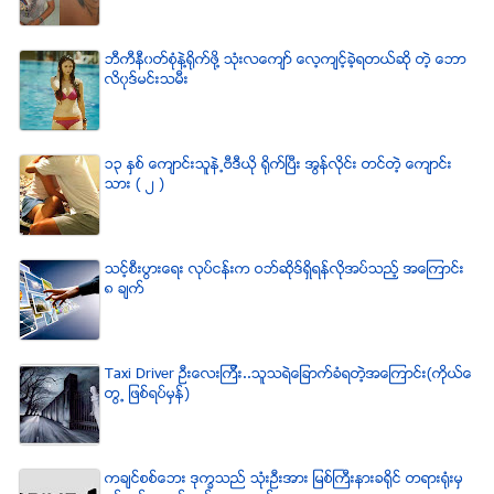
ဘီကီနီ၀တ္စံုနဲ႔႐ုိက္ဖို႔ သံုးလေက်ာ္ ေလ့က်င့္ခဲ့ရတယ္ဆို တဲ့ ေဘာ
လိ၀ုဒ္မင္းသမီး
၁၃ ႏွစ္ ေက်ာင္းသူနဲ႕ဗီဒီယို ရိုက္ျပီး အြန္လိုင္း တင္တဲ့ ေက်ာင္း
သား ( ၂ )
သင့္စီးပြားေရး လုပ္ငန္းက ဝဘ္ဆိုဒ္ရွိရန္လိုအပ္သည့္ အေၾကာင္း
၈ ခ်က္
Taxi Driver ဦးေလးၾကီး..သူသရဲေျခာက္ခံရတဲ့အေၾကာင္း(ကိုယ္ေ
တြ႕ ျဖစ္ရပ္မွန္)
ကခ်င္စစ္ေဘး ဒုကၡသည္ သံုးဦးအား ျမစ္ႀကီးနားခရိုင္ တရားရံုးမွ