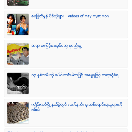
ေမျမတ္မြန္ ဗီဒီယုိမ်ား - Vidoes of May Myat Mon
ဆရာ ေဖျမင့္စာအုပ္ေတြ စုစည္းမူ႕
၁၃ ႏွစ္သမီးကို ေပါင္းသင္းမိသျဖင့္ အဓမၼမႈျဖင့္ တရားစြဲခံရ
က်ဳိင္းလပ္ၿမိဳ႕နယ္ခြဲတြင္ လက္နက္၊ မူးယစ္ေရာင္းခ်သူမ်ားကို
ဖမ္းမိ