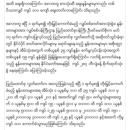
အထိ ေစ်းရွိလာေၾကာင္း၊ အလားတူ စားသံုးဆီ ေစ်းႏႈန္းမ်ားမွာလည္း တစ္
ပိႆာလွ်င္ က်ပ္ ၁၀၀ ေက်ာ္ ေစ်းတက္လာေၾကာင္း သိရသည္။
အလားတူ ဧၿပီ ၁ ရက္မွစ၍ တိုးျမႇင့္ေကာက္ခံမည့္ လွ်ပ္စစ္ဓာတ္အားသံုးစြဲခ ႏႈန္း
ထားမ်ားအား လွ်ပ္စစ္၀န္ႀကီးဌာန ျပည္ေထာင္စု၀န္ႀကီး ဦးခင္ေမာင္စိုးက မတ္
၁၇ ရက္က က်င္းပျပဳလုပ္သည့္ ျပည္ေထာင္စု လႊတ္ေတာ္သို႔ အဆိုတင္သြင္းခဲ့ရာ
တြင္ ႏုိင္ငံပိုင္ ဓာတ္အားလိုင္းမ်ားမွ ေရာင္းခ်ေနသည့္ ႏႈန္းထားမ်ားမွာ အစိုးရဌာ
နမ်ားႏွင့္ အိမ္သံုးအတြက္ တစ္ယူနစ္ ၃၅ က်ပ္ႏႈန္း၊ စက္မႈလုပ္ငန္းသံုးအတြက္
တစ္ယူနစ္ ၇၅ က်ပ္ ႏႈန္းျဖင့္ ျဖန္႔ျဖဴးေပးလ်က္ရွိေၾကာင္း၊ လက္ရွိ ေကာက္ခံေန
သည့္ ႏႈန္းထားမ်ားအရ ႏုိင္ငံေတာ္အေနျဖင့္ က်ပ္ ၂၈၄ ဘီလ်ံခန္႔ စိုက္ထုတ္သံုး
စြဲ ေနရေၾကာင္း ေျပာၾကားခဲ့သည္။
ျပည္ေထာင္စု လႊတ္ေတာ္က အတည္ျပဳခဲ့သည့္ ဧၿပီ ၁ ရက္မွစ၍ တိုးျမႇင့္ေကာက္
ခံမည့္ ႏႈန္းထားမ်ားအရ အိမ္သံုး ၁ ယူနစ္မွ ၁၀၀ ထိ ၃၅ က်ပ္၊ ယူနစ္ ၁၀၁ မွ
၂၀၀ ထိ က်ပ္ ၄၀၊ ယူနစ္ ၂၀၁ ႏွင့္ အထက္လွ်င္ က်ပ္ ၅၀၊ စက္မႈသံုးမ်ားအတြ
က္ ၁ ယူနစ္မွ ၅၀၀ ထိ က်ပ္ ၇၅ ၊ ယူနစ္ ၅၀၁ မွ ၁၀၀၀၀ ထိ က်ပ္ ၁၀၀၊ ယူနစ္
၁၀၀၀၁မွ ၅၀၀၀၀ ထိ က်ပ္ ၁၂၅၊ ယူနစ္ ၅၀၀၀၁ မွ ၂၀၀၀၀၀ ထိ က်ပ္ ၁၅၀ ၊
ယူနစ္၂၀၀၀၀၁မွ ၃၀၀၀၀၀ ထိ က်ပ္ ၁၂၅ ႏွင့္ ယူနစ္ ၃၀၀၀၀၁ ႏွင့္အထက္ ကိုမူ
က်ပ္ ၁၀၀ ေကာက္ခံသြားမည္ျဖစ္ေၾကာင္း သိရသည္။