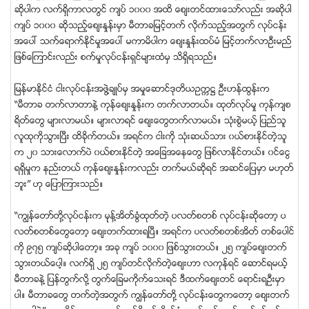
ဆိုပါက လက္ရွိကာလတြင္ က်ပ္ ၁၀၀၀ အထိ ေစ်းတင္ထားေသာ္လည္း အဆိုပါ
က်ပ္ ၁၀၀၀ ဆိုသည့္ေစ်းႏႈန္းမွာ မီတာချမင့္တက္ လိုက္သည့္အတြက္ လုပ္ငန္း
အေပၚ သက္ေရာက္ႏုိင္မႈအေပၚ မကာမိပါက ေစ်းႏႈန္းထပ္မံ ျမင့္တက္လာဦးမည္
ျဖစ္ေၾကာင္းလည္း စက္မႈလုပ္ငန္းရွင္မ်ားထံမွ သိရွိရသည္။
ျမန္မာႏုိင္ငံ ငါးလုပ္ငန္းအဖြဲ႔ခ်ဳပ္မွ အမႈေဆာင္ဒုတိယဥကၠ႒ ဦးဟန္ထြန္းက
“မီတာခ တက္လာတာနဲ႔ ကုန္ေစ်းႏႈန္းက တက္လာတယ္။ ထုတ္လုပ္မႈ ကုန္က်စ
ရိတ္ေတြ မ်ားလာမယ္။ မ်ားလာရင္ ေစ်းေတြတက္လာမယ္။ သုံးစြဲမယ့္ ျပည္သူ
လူထုကုိသြားၿပီး ထိခုိက္တယ္။ အရင္က ငါးကုိ သုံးဆယ္သား ၀ယ္စားႏုိင္တဲ့သူ
က ၂၀ သားေလာက္ပဲ ၀ယ္စားႏုိင္တဲ့ အေျခအေနေတြ ျဖစ္လာႏုိင္တယ္။ ၀င္ေငြ
ရရွိမႈက နည္းတယ္ ကုန္ေစ်းႏႈန္းကလည္း တက္မယ္ဆုိရင္ အဆင္ေျပမွာ မဟုတ္
ဘူး” ဟု ေျပာၾကားသည္။
“ကြၽန္ေတာ္တို႔လုပ္ငန္းက မုုန္႔အိတ္ခြံထုတ္တဲ့ ပလတ္စတစ္ လုပ္ငန္းဆိုေတာ့ ပ
လတ္စတစ္ေတြေတာ့ ေစ်းတက္ထားရၿပီ။ အရင္က ပလတ္စတစ္အိတ္ တစ္ေပါင္
ကို ၉၇၅ က်ပ္ဆိုပါေတာ့။ အခု က်ပ္ ၁၀၀၀ ျဖစ္သြားတယ္။ ၂၅ က်ပ္ေစ်းတက္
သြားတယ္ေပါ့။ လက္ရွိ ၂၅ က်ပ္တင္လိုက္တဲ့ေစ်းဟာ လကုန္ရင္ ေဆာင္ရမယ့္
မီတာခနဲ႔ ျပန္တြက္လို႔ တြက္ေျခမကိုက္ေသးရင္ ဒီထက္ေစ်းတင္ ေရာင္းရဦးမွာ
ပါ။ မီတာခေတြ တက္တဲ့အတြက္ ကြၽန္ေတာ္တို႔ လုပ္ငန္းေတြကေတာ့ ေစ်းတက္