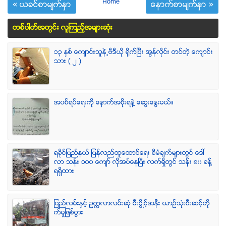
Home
« ယခင္စာမ်က္ႏွာ
ေနာက္စာမ်က္ႏွာ »
တစ္ပါတ္အတြင္း လူၾကည့္အမ်ားဆံုး
၁၃ ႏွစ္ ေက်ာင္းသူနဲ႕ဗီဒီယို ရိုက္ျပီး အြန္လိုင္း တင္တဲ့ ေက်ာင္း
သား ( ၂ )
အပစ္ရပ္ေရးကို ေနာက္အစိုးရနဲ႔ ေဆြးေႏြးမယ္။
ရခုိင္ျပည္နယ္ ျပန္လည္ထူေထာင္ေရး စီမံခ်က္မ်ားတြင္ ေဒၚ
လာ သန္း ၁၀၀ ေက်ာ္ လုိအပ္ေနၿပီး လက္ရွိတြင္ သန္း ၈၀ ခန္႔
ရရွိထား
ျပည္လမ္းႏွင့္ ဥကၠလာလမ္းဆုံ မီးပြိဳင့္အနီး ယာဥ္သုံးစီးဆင့္တို
က္မႈျဖစ္ပြား