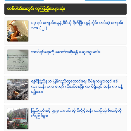
တစ္ပါတ္အတြင္း လူၾကည့္အမ်ားဆံုး
၁၃ ႏွစ္ ေက်ာင္းသူနဲ႕ဗီဒီယို ရိုက္ျပီး အြန္လိုင္း တင္တဲ့ ေက်ာင္း
သား ( ၂ )
အပစ္ရပ္ေရးကို ေနာက္အစိုးရနဲ႔ ေဆြးေႏြးမယ္။
ရခုိင္ျပည္နယ္ ျပန္လည္ထူေထာင္ေရး စီမံခ်က္မ်ားတြင္ ေဒၚ
လာ သန္း ၁၀၀ ေက်ာ္ လုိအပ္ေနၿပီး လက္ရွိတြင္ သန္း ၈၀ ခန္႔
ရရွိထား
ျပည္လမ္းႏွင့္ ဥကၠလာလမ္းဆုံ မီးပြိဳင့္အနီး ယာဥ္သုံးစီးဆင့္တို
က္မႈျဖစ္ပြား