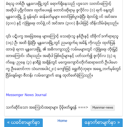
ခံရသူ တစ္ဦး မႏၱေလးၿမိဳ႕တြင္ ေရာက္ရွိေနသည္ ဟူေသာ သတင္းေၾကာင့္
အဆိုပါ ပုဂိ္ၢဳလ္အား ထုတ္ေပးရန္ ေတာင္းဆိုရာမွ ဇူလိုင္လ (၁) ရက္ ေန႔တြင္
မႏၱေလးၿမိဳ႕ ၌ ႐ုန္းရင္း ဆန္ခတ္မႈမ်ား စတင္ျဖစ္ပြားခဲ့ၿပီး ရဲတပ္ဖြဲ ့၀င္ အင္အား
(၄၀၀) ႏွင့္ လံုၿခံဳေရး တပ္ဖြဲ႕၀င္ အင္အား (၃၀၀) နီးပါးျဖင့္ ထိန္းသိမ္းခဲ့ရသည္။
၎ ပဋိပကၡ အေျခအေန မ်ားေၾကာင့္ ေသဆံုးသူ ႏွစ္ဦးႏွင့္ ထိခိုက ္ဒဏ္ရာရသူ
(၁၄) ဦး အထိ ရွိခဲ့ၿပီး မႏၱေလးၿမိဳ႕တြင္ ညမထြက္ရ အမိန္႔ ကိုလည္း ထုတ္ျပန္
ထားခဲ့ ရကာ မႏၱေလးၿမိဳ႕ ၏ အဓိကက်သည့္ လမ္းမမ်ားတြင္ လံုၿခံဳေရး တိုးျမႇင့္
ထားေၾကာင္း သိရသည္။ အဆိုပါ ျဖစ္စဥ္မ်ားႏွင့္ ပတ္သက္၍ ဇူလိုင္လ (၄) ရ
က္ေန႔၊ ညေန (၃) နာရီခြဲ အခ်ိန္တြင္ မေကြးေက်ာင္းတိုက္ဆရာေတာ္ ဦးပါေမာ
ကၡ ဦးေဆာင္ကာ သံဃာအပါး(၂၀) ေက်ာ္ျဖင့္ ေရႊတိဂံုဘုရား အေရွ႕ဘက္မုခ္တြင္
ၿငိမ္းခ်မ္းစြာ စီတန္း လမ္းေလွ်ာက္ ဆႏၵ ထုတ္ေဖာ္ခဲ့ၾကသည္။
Messenger News Journal
သက္ဆုိင္ေသာ အေၾကာင္းအရာမ်ား ပုိမုိဖတ္ရႈရန္ ===>
Myanmar-news
Home
« ယခင္စာမ်က္ႏွာ
ေနာက္စာမ်က္ႏွာ »