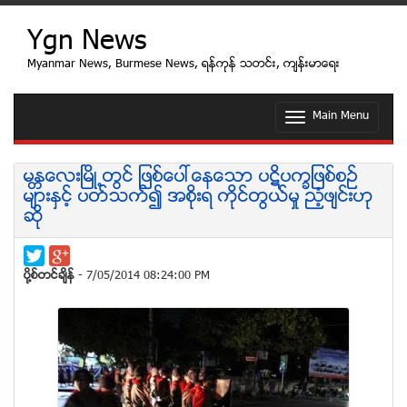
Ygn News
Myanmar News, Burmese News, ရန္ကုန္ သတင္း, က်န္းမာေရး
Main Menu
T
o
g
g
မႏၱေလးၿမိဳ႕တြင္ ျဖစ္ေပၚေနေသာ ပဋိပကၡျဖစ္စဥ္
l
မ်ားႏွင့္ ပတ္သက္၍ အစိုးရ ကိုင္တြယ္မႈ ညံ့ဖ်င္းဟု
e
ဆို
n
a
v
i
ပုိ႔စ္တင္ခ်ိန္
- 7/05/2014 08:24:00 PM
g
a
t
i
o
n