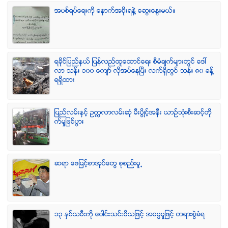
အပစ္ရပ္ေရးကို ေနာက္အစိုးရနဲ႔ ေဆြးေႏြးမယ္။
ရခုိင္ျပည္နယ္ ျပန္လည္ထူေထာင္ေရး စီမံခ်က္မ်ားတြင္ ေဒၚ
လာ သန္း ၁၀၀ ေက်ာ္ လုိအပ္ေနၿပီး လက္ရွိတြင္ သန္း ၈၀ ခန္႔
ရရွိထား
ျပည္လမ္းႏွင့္ ဥကၠလာလမ္းဆုံ မီးပြိဳင့္အနီး ယာဥ္သုံးစီးဆင့္တို
က္မႈျဖစ္ပြား
ဆရာ ေဖျမင့္စာအုပ္ေတြ စုစည္းမူ႕
၁၃ ႏွစ္သမီးကို ေပါင္းသင္းမိသျဖင့္ အဓမၼမႈျဖင့္ တရားစြဲခံရ