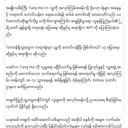
အမ်ဳိးသမီးႀကီး Tang Hui က သူ႔ကို အလုပ္ၾကမ္းစခန္းသို႔ ပို႔ေသာ ရဲမ်ား အေနႏွ
င့္ တရားဝင္ ေတာင္းပန္စာ ေရးေပးပါရန္ ထပ္မံ ေတာင္းဆို ထားေသာ္လည္း ယ
င္းေတာင္းဆိုခ်က္ကိုမူ မလိုက္ေလ်ာေၾကာင္း အမႈျဖစ္ပြားရာ ဟူနန္ျပည္နယ္၏ ၿ
မဳိ႕ေတာ္ ခ်န္ရွာရွိ တရား႐ုံး ေျပာေရး ဆိုခြင့္ရ အရာရွိက AFP ကို ေျပာၾကားခဲ့သ
ည္။
“တာဝန္ရွိသူေတြက တရား႐ုံးမွာ သူ႔ကို ေတာင္းပန္ၿပီး ျဖစ္ပါတယ္” ဟု ေျပာေရး
ဆိုခြင့္ရ အရာရွိက ဆိုသည္။
ယခင္က Tang Hui ကို လူမႈေရး မၿငိမ္သက္မႈ ျဖစ္ေစရန္ ျပဳလုပ္မႈႏွင့္ လူ႔အဖြဲ႕အ
စည္းကို မေကာင္းေသာ သက္ေရာက္မႈ ျဖစ္ေစရန္ အားထုတ္မႈ တို႔ျဖင့္ အလုပ္ၾက
မ္း စခန္းတြင္ ၁၈ လ သြားေနရန္ အမိန္႔ခ်ျခင္း ခံခဲ့ရေၾကာင္း Xinhua သတင္း
ဌာနက ေဖာ္ျပထားသည္။
တ႐ုတ္ျပည္သူ႔သမၼတႏိုင္ငံတြင္ လူမ်ားကို အလုပ္စခန္းသို႔ ဥပေဒအရ စီရင္ျခင္းမ
ဟုတ္ဘဲ ပို႔ႏိုင္ခြင့္ ရွိေပသည္။
ယခုအခါ တ႐ုတ္ ေခါင္းေဆာင္သစ္မ်ားသည္ အဆိုပါ စနစ္ကို အမ်ား လက္မခံေ
တာ့သည္ကို နားလည္လာၿပီး ျပဳျပင္ေျပာင္းလဲမႈမ်ား လုပ္ရန္ စဥ္းစားလာၾကသည္