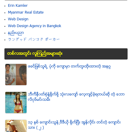
Erin Kamler
Myanmar Real Estate
Web Design
Web Design Agency in Bangkok
နည္းပညာ
ラングッド バンコク ポーカー
တစ္လအတြင္း လူၾကည္႔အမ်ားဆံုး
ဖခင္ျဖစ္သူရဲ႕ ပံုကို ေက်ာမွာ တက္တူးထိုးထားတဲ့ အနဂၢ
ဘီကီနီ၀တ္စံုနဲ႔႐ုိက္ဖို႔ သံုးလေက်ာ္ ေလ့က်င့္ခဲ့ရတယ္ဆို တဲ့ ေဘာ
လိ၀ုဒ္မင္းသမီး
၁၃ ႏွစ္ ေက်ာင္းသူနဲ႕ဗီဒီယို ရိုက္ျပီး အြန္လိုင္း တင္တဲ့ ေက်ာင္း
သား ( ၂ )