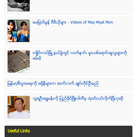
ေမျမတ္မြန္ ဗီဒီယုိမ်ား - Vidoes of May Myat Mon
က်ဳိင္းလပ္ၿမိဳ႕နယ္ခြဲတြင္ လက္နက္၊ မူးယစ္ေရာင္းခ်သူမ်ားကို
ဖမ္းမိ
ျမန္မာ့စီးပြားေရးကို ခရိုနီမ်ားက ဆက္လက္ ခ်ဳပ္ကိုင္ဥိီးမည္
သူရဦးေရႊမန္းကို ျပည္ခိုင္ျဖိဳးပါတီမွ ထုတ္ပယ္လိုက္ျပီဟုဆို
Useful Links