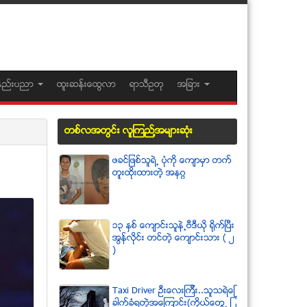
နည္းပညာ
ထူးဆန္းေထြလာ
ရာသီဥတု
အျခား
တစ္လအတြင္း လူၾကည္႔အမ်ားဆံုး
ဖခင္ျဖစ္သူရဲ႕ ပံုကို ေက်ာမွာ တက္
တူးထိုးထားတဲ့ အနဂၢ
၁၃ ႏွစ္ ေက်ာင္းသူနဲ႕ဗီဒီယို ရိုက္ျပီး
အြန္လိုင္း တင္တဲ့ ေက်ာင္းသား ( ၂
)
Taxi Driver ဦးေလးၾကီး..သူသရဲေျ
ခာက္ခံရတဲ့အေၾကာင္း(ကိုယ္ေတြ႕ ျ