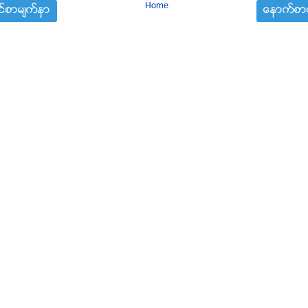
Home
္စာမ်က္ႏွာ
ေနာက္စာမ