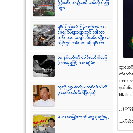
ပြိဳင့္အနီး ယာဥ္သုံးစီးဆင့္တိုက္မႈျဖ
စ္ပြား
ရခုိင္ျပည္နယ္ ျပန္လည္ထူေထာ
င္ေရး စီမံခ်က္မ်ားတြင္ ေဒၚလာ
သန္း ၁၀၀ ေက်ာ္ လုိအပ္ေနၿပီး လ
က္ရွိတြင္ သန္း ၈၀ ခန္႔ ရရွိထား
၁၃ ႏွစ္သမီးကို ေပါင္းသင္းမိသျဖ
င့္ အဓမၼမႈျဖင့္ တရားစြဲခံရ
ထူးေဖာင္
ဆိုေတာ္အဖ
Iron Cro
သူရဦးေရႊမန္းကို ျပည္ခိုင္ျဖိဳးပါတီ
နယ္စပ္ေ
မွ ထုတ္ပယ္လိုက္ျပီဟုဆို
Mizzima
၂၂ စကၠန္
ဆရာ ေဖျမင့္စာအုပ္ေတြ စုစည္းမူ႕
သက္ဆုိင