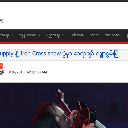
ေရး
ပြားေရး
က်န္းမာေရး
ပညာေရး
Celebrity
ဟာသ
အားကစား
upply နဲ႔ Iron Cross show ပြဲမွာ ဆရာခ်စ္ လွ်ာစြမ္းျပ
်ိန္
- 8/16/2013 09:32:00 AM