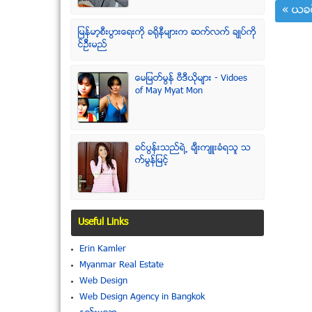
« ယခင
ျမန္မာ့စီးပြားေရးကို ခရိုနီမ်ားက ဆက္လက္ ခ်ဳပ္ကို
င္ဥိီးမည္
ေမျမတ္မြန္ ဗီဒီယုိမ်ား - Vidoes
of May Myat Mon
ခင္ပြန္းသည္ရဲ႕ ခ်ီးက်ဴးခံရသူ သ
က္မြန္ျမင့္
Useful Links
Erin Kamler
Myanmar Real Estate
Web Design
Web Design Agency in Bangkok