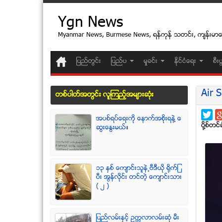
Ygn News
Myanmar News, Burmese News, ရန္ကုန္ သတင္း, က်န္းမာ
ျပည္တြင္း
ျပည္ပ
မႈခင္း
ႏုိင္ငံေရး
စီး
Air S
တစ္ပါတ္အတြင္း လူၾကည့္အမ်ားဆံုး
အပစ္ရပ္ေရးကို ေနာက္အစိုးရနဲ႔ ေ
ပုိ႔စ္တင္ခ
ဆြးေႏြးမယ္။
၁၃ ႏွစ္ ေက်ာင္းသူနဲ႕ဗီဒီယို ရိုက္ျ
ပီး အြန္လိုင္း တင္တဲ့ ေက်ာင္းသား
( ၂ )
ျပည္လမ္းႏွင့္ ဥကၠလာလမ္းဆုံ မီး