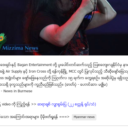
ေဒးရွင္းႏွင့္ Bagan Entertainment တို႔ ပူးေပါင္းတင္ဆက္သည့္ ၾသစေတ်းလ်ႏိုင္ငံမွ န
ြဲ႔ Air Supply ႏွင့္ Iron Cross တို႔ ရန္ကုန္ၿမိဳ႕ MCC တြင္ ျပဳလုပ္သည့္ သီဆိုေဖ်ာ္ေျဖသည
ss အဖြဲ႔ဝင္မ်ား ေဖ်ာ္ေျဖေနသည္ကို ၾသဂုတ္လ ၁၅ ရက္က ေတြ႔ရစဥ္။ အဆိုပါပြဲမွ ရရွိသည့္
ဒသရွိ ဒုကၡသည္မ်ားကို ကူညီမည္ျဖစ္သည္။ (ဓာတ္ပံု - ေဟာင္ဆာ၊ မဇၥ်ိမ)
 - News in Burmese
္႔ video ကုိ ၾကည့္ရန္ >>
ဆရာခ်စ္ လွ်ာစြမ္းျပ (၂၂ စကၠန္႔ ရုပ္/သံ)
္ေသာ အေၾကာင္းအရာမ်ား ပုိမုိဖတ္ရႈရန္ ===>
Myanmar-news