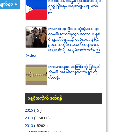
ဖိလစ္ပိုင္အစိုးရႏွင့္ မြတ္ဆလင္သူပု
်က္ႏွာ »
န္တို႔ ၿငိမ္းခ်မ္းေရးစာခ်ဳပ္ ခ်ဳပ္ဆိုမ
ည္
ကေလး(၁၃)ဦးေသဆံုးခဲ့ေသာ ၄၈
လမ္းမီးေလာင္မႈတြင္ ေထာင္ ၈ ႏွစ္
စီ ခ်မွတ္ခံရသည့္ ဗလီဆရာ ႏွစ္ဦး
ဥပေဒအတိုင္း အထက္တရားရံုးအ
ဆင့္ဆင့္သို႔ အယူခံဆက္တက္မည္
(video)
ဘာသာေရးဥပေဒၾကမ္းကို ျပန္ရုတ္
သိမ္းဖို႔ အေမရိကန္ေကာ္မရွင္ တို
က္တြန္း
ေန႔စြဲအလိုက္ ဖတ္ရန္
2015
( 6 )
2014
( 15031 )
2013
( 8202 )