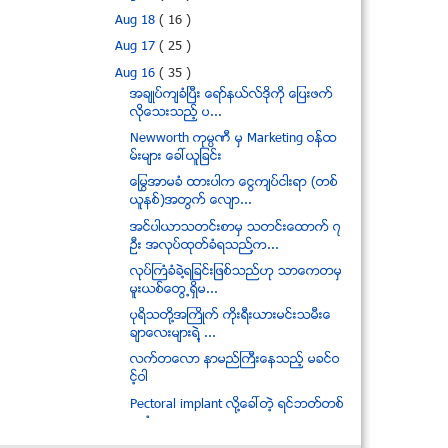
Aug 18
( 16 )
Aug 17
( 25 )
Aug 16
( 35 )
အခ်ဳပ္က်ခံၿပီး ေရာ္နယ္လ္ဒိုကို ေျပးဖက္
လိုေသးသည့္ ပ...
Newworth ကုမၸဏီ မွ Marketing ဝန္ထ
မ္းမ်ား ေခၚယူျခင္း
ေႁမြအာမခံ ထားပါက ေငြက်ပ္ငါးရာ (တစ္
ယူနစ္)အတြက္ ေလ်ာ...
အင္ပါယာသတင္းစာမွ သတင္းေထာက္ ၇
ဦး အလုပ္ထုတ္ခံရသည္႔က...
လုပ္ႀကံခံခဲ႔ရျခင္းျဖစ္သည္ဟု သာေကတမွ
မူးယစ္ေတြ႕ရွိမ...
ပုရိသတို႔အႀကိဳက္ ကိုးရီးယားမင္းသမီးေ
ခ်ာေလးမ်ားရဲ႔ ...
လက္တေလာ နာမည္ႀကီးေနသည့္ မခင္ဝ
င့္ဝါ
Pectoral implant လို႔ေခၚတဲ့ ရင္ဘတ္တစ္
ခုလံုး ခြ...