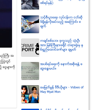
ဖစ္ရပ္မွန္)
သင့္စီးပြားေရး လုပ္ငန္းက ဝဘ္ဆို
ဒ္ရွိရန္လိုအပ္သည့္ အေၾကာင္း ၈
ခ်က္
ကခ်င္စစ္ေဘး ဒုကၡသည္ သံုးဦး
အား ျမစ္ႀကီးနားခရိုင္ တရားရံုးမွ ႏွ
စ္ရွည္ေထာင္ဒဏ္မ်ား ခ်မွတ္
ာမည္ႀကီး အ
့္ပြဲတြင္
အပစ္ရပ္ေရးကို ေနာက္အစိုးရနဲ႔ ေ
 ေငြမ်ားကို
ဆြးေႏြးမယ္။
ေမျမတ္မြန္ ဗီဒီယုိမ်ား - Vidoes of
May Myat Mon