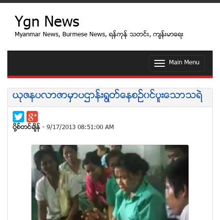
Ygn News
Myanmar News, Burmese News, ရန္ကုန္ သတင္း, က်န္းမာေရး
Main Menu
T
o
g
g
ယုဇနပလာဇာမွာပဌာန္းရြတ္ေနစဥ္၀င္ပူးေသာသရဲ
l
e
n
a
ပုိ႔စ္တင္ခ်ိန္
- 9/17/2013 08:51:00 AM
v
i
g
a
t
i
o
n