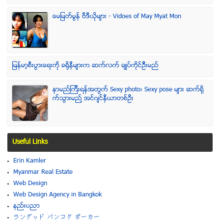
ေမျမတ္မြန္ ဗီဒီယုိမ်ား - Vidoes of May Myat Mon
ျမန္မာ့စီးပြားေရးကို ခရိုနီမ်ားက ဆက္လက္ ခ်ဳပ္ကိုင္ဥိီးမည္
နာမည္ၾကီးရန္အတြက္ Sexy photo၊ Sexy pose မ်ား ဆက္ရို
က္သြားမည္႔ အင္ဂ်င္နီယာတစ္ဦး
Useful Links
Erin Kamler
Myanmar Real Estate
Web Design
Web Design Agency in Bangkok
နည္းပညာ
ラングッド バンコク ポーカー