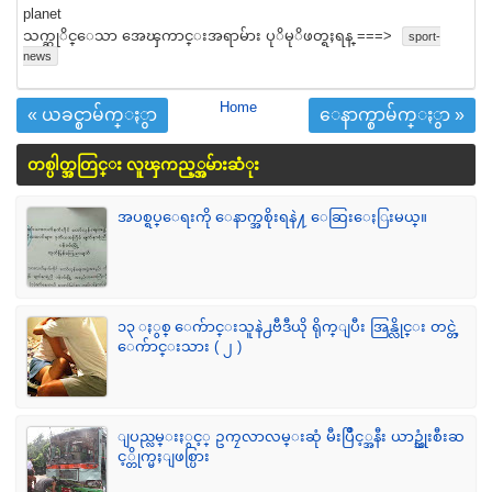
planet
သက္ဆုိင္ေသာ အေၾကာင္းအရာမ်ား ပုိမုိဖတ္ရႈရန္ ===>
sport-
news
Home
« ယခင္စာမ်က္ႏွာ
ေနာက္စာမ်က္ႏွာ »
တစ္ပါတ္အတြင္း လူၾကည့္အမ်ားဆံုး
အပစ္ရပ္ေရးကို ေနာက္အစိုးရနဲ႔ ေဆြးေႏြးမယ္။
၁၃ ႏွစ္ ေက်ာင္းသူနဲ႕ဗီဒီယို ရိုက္ျပီး အြန္လိုင္း တင္တဲ့
ေက်ာင္းသား ( ၂ )
ျပည္လမ္းႏွင့္ ဥကၠလာလမ္းဆုံ မီးပြိဳင့္အနီး ယာဥ္သုံးစီးဆ
င့္တိုက္မႈျဖစ္ပြား