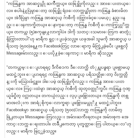
"ကၽြန္မက အာဆင္နယ္ကို ႀကိဳက္တယ္။ ထရြမ္ဆိုကိုလည္း အားေပးတယ္ေ
လ။ စပါးနဲ႔ပြဲမွာေတာ့ ထရြမ္ဆို ရံႈးေလာက္တယ္ဆိုတာ ကၽြန္မ ခံစားမိတ
ယ္။ အဲဒီပြဲမွာ ကၽြန္မ အာဆင္နယ္ ဂ်ာစီကို ဝတ္သြားခ်င္ေပမယ့္ နည္းန
ည္း ေၾကာက္မိတယ္။ ေနာက္ေတာ့ ကၽြန္မ ဂ်ာစီကို ေကာက္စြပ္လုိက္တ
ယ္။ တကယ္က (၅)စကၠန္႔ေလာက္ပါပဲ။ ဒါကို သတင္းသမားေတြက ဓာတ္ပံု
ရိုက္သြားတာပါ"ဟု မာရီက ရွင္းျပခဲ့သည္။ ယခုအခါ သူမကို အာဆင္နယ္ ပ
ရိသတ္ (၅၀၀)ခန္႔က Facebookတြင္ လာေရာက္ မိတ္ဖြဲ႕ခဲ့ၿပီး ျဖစ္သလို
Messageမ်ားလည္း ေပးပို႔ခဲ့ေၾကာင္း မာရီက ဆိုသည္။
"တကယ္တမ္း ေျပာရရင္ ဒီကိစၥက ဒီေလာက္ထိ တံု႔ျပန္စရာ ျဖစ္လာမယ္
မထင္ခဲ့ဘူး။ ေျပာရရင္ ကၽြန္မက အာဆင္နယ္ ပရိသတ္ဆိုေတာ့ ဝိႈက္ဟတ္လိ
န္းကို မသြားခ်င္ဘူး။ ဒါေပမဲ့ ထရြမ္ဆိုကိုလည္း ကၽြန္မ အားေပးတ
ယ္ေလ။ ကြင္းထဲမွာ အာဆင္နယ္ ဂ်ာစီကို ထုတ္ဝတ္လုိက္ၿပီး ကၽြန္မ ဂုဏ္
ယူခ်င္စိတ္ ဝင္လာတယ္။ တကယ္ပဲလည္း လုပ္ျဖစ္သြားတယ္။ ကၽြန္မကို တစ္က
မာၻလံုးက အာရံုစိုက္ေလာက္စရာ ျဖစ္သြားမယ္လုိ႔ မထင္ခဲ့ပါဘူး။
Facebookမွာ အာဆင္နယ္ ပရိသတ္ (၅၀၀)ေလာက္က ကၽြန္မကို လာမိတ္
ဖြဲ႕တယ္။ Messageေတြလည္း အမ်ားႀကီးရတယ္။ အမ်ားစုက အေ
ကာင္းဘက္က ေရးတာပါ။ တခ်ိဳ႕ကေတာ့ ပုတ္ခတ္တာေတြ ပါတယ္ေလ"ဟု
လည္း မာရီက ဖြင့္ဟခဲ့သည္။