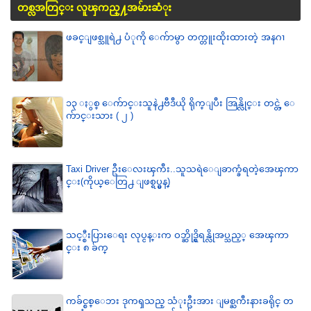
တစ္လအတြင္း လူၾကည္႔အမ်ားဆံုး
ဖခင္ျဖစ္သူရဲ႕ ပံုကို ေက်ာမွာ တက္တူးထိုးထားတဲ့ အနဂၢ
၁၃ ႏွစ္ ေက်ာင္းသူနဲ႕ဗီဒီယို ရိုက္ျပီး အြန္လိုင္း တင္တဲ့ ေ
က်ာင္းသား ( ၂ )
Taxi Driver ဦးေလးၾကီး..သူသရဲေျခာက္ခံရတဲ့အေၾကာ
င္း(ကိုယ္ေတြ႕ ျဖစ္ရပ္မွန္)
သင့္စီးပြားေရး လုပ္ငန္းက ဝဘ္ဆိုဒ္ရွိရန္လိုအပ္သည့္ အေၾကာ
င္း ၈ ခ်က္
ကခ်င္စစ္ေဘး ဒုကၡသည္ သံုးဦးအား ျမစ္ႀကီးနားခရိုင္ တ