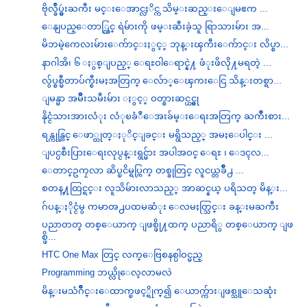
ဗိုလ္ခ်ဳပ္မွဴးႀကီး မင္းေအာင္လႈိင္က သိမ္းဆည္းေျမဧက ...
ေနျပည္ေတာ္တြင္ ရဲမ်ားကို ဖမ္းဆီးခဲ့သူ ရြာသားမ်ား အ...
မိဘမဲ့ကေလးမ်ားေက်ာင္းႏွင့္ ဘုန္းၾကီးေက်ာင္း လိပ္စာ...
နာဂါအိ၊ ၆ ႏွစ္ျပည့္ ေရႊဝါေရာင္နဲ႔ ဖံုးဖိလို႔မရတဲ့ ...
လွ်ပ္စစ္မီတာပ်က္စီးမႈအတြက္ ေလ်ာ္ေၾကးေငြ သိန္းတစ္ရာ...
ျမန္မာ အမ်ိဳးသမီးမ်ား ႏွင့္ ဝတ္စားဆင္ယင္မွု
နိုင္ငံသားအားလံုး လံုၿခံဳေအးခ်မ္းေရးအတြက္ ႀကိဳးစား...
ရန္ကုန္တြင္ ေဖာ္ထုတ္ႏုိင္ျခင္း မရွိသည့္ အမႈေပါင္း ...
ျပင္ပစီးပြားေရးလုပ္ငန္းရွင္မ်ား အပါအဝင္ ေရႊ ၊ ေဒၚလ...
ေတာင္ဥကၠလာ ဆိပ္ၿငိမ္ရပ္ကြက္ တစ္ခုတြင္ လူငယ္တခ်ိဳ႕ ...
စတန္႔ထြင္ရင္း လူသိမ်ားလာသည့္ အာဆင္နယ္ ပရိသတ္ မိန္း...
ဂ်ပန္ႏိုင္ငံမွ ကမာၻ႕ပထမဆံုး ေလမႈတ္သြင္း ခန္းမႀကီး
ပညာတတ္ တစ္ေယာက္ ျဖစ္ဖို႔ထက္ ပညာရိွ တစ္ေယာက္ ျဖ
စ္ဖိ...
HTC One Max တြင္ လက္ေဗြစနစ္ပါဝင္မည္
Programming ဘယ္လိုေလ့လာမလဲ
မိန္းမသံဂ်ဳိင္းေထာက္ၿဖင့္ရိုက္၍ ေယာက္က်ားျဖစ္သူေသဆုံး