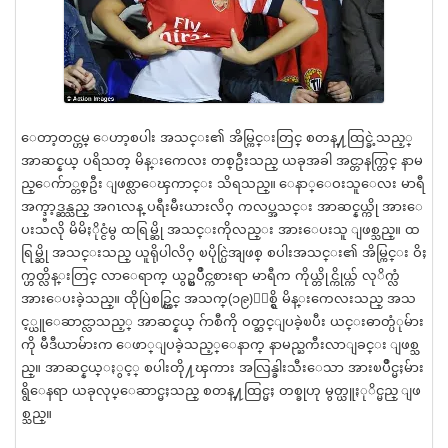
ေတာ့တင္ဟမ္ ေဟာ့စပါး အသင္း၏ အိမ္ကြင္းတြင္ စတန္႔ထြင္ခဲ့သည့္
အာဆင္နယ္ ပရိသတ္ မိန္းကေလး တစ္ဦးသည္ ယခုအခါ အင္တာနက္တြင္ နာမ
ည္ေက်ာ္တစ္ဦး ျဖစ္လာေၾကာင္း သိရသည္။ ေနာ္ေဝးသူေလး မာရီ
အက္ဒ္ဗာ့ဒ္ဆန္သည္ အဂၤလန္ ပရီးမီးယားလိဂ္ ကလပ္အသင္း အာဆင္နယ္ကို အားေ
ပးသလို မိမိႏိုင္ငံမွ ထရြမ္ဆို အသင္းကိုလည္း အားေပးသူ ျဖစ္သည္။ ထ
ရြမ္ဆို အသင္းသည္ ယူရိုပါလိဂ္ ၿပိုင္ပြဲအျဖစ္ စပါးအသင္း၏ အိမ္ကြင္း ဝိႈ
က္ဟတ္လိန္းတြင္ လာေရာက္ ယွဥ္ၿပိဳင္ကစားရာ မာရီက ကိုယ္တိုင္ကိုယ္က် လုိက္လံ
အားေပးခဲ့သည္။ ထိုပြဲစဥ္တြင္ အသက္(၁၉)ႏွစ္ရွိ မိန္းကေလးသည္ အသ
င့္ယူေဆာင္လာသည့္ အာဆင္နယ္ ဂ်ာစီကို ဝတ္ဆင္ျပခဲ့ၿပီး ယင္းဓာတ္ပံုမ်ား
ကို မီဒီယာမ်ားက ေဖာ္ျပခဲ့သည့္ေနာက္ နာမည္ႀကီးလာျခင္း ျဖစ္သ
ည္။ အာဆင္နယ္ႏွင့္ စပါးတို႔ၾကား အလြန္ခါးသီးေသာ အားၿပိဳင္မႈမ်ား
ရွိေနရာ ယခုလုပ္ေဆာင္မႈသည္ စတန္႔ထြင္မႈ တစ္ခုဟု မွတ္ယူႏုိင္မည္ ျဖ
စ္သည္။