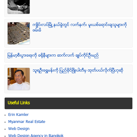
က်ဳိင္းလပ္ၿမိဳ႕နယ္ခြဲတြင္ လက္နက္၊ မူးယစ္ေရာင္းခ်သူမ်ားကို
ဖမ္းမိ
ျမန္မာ့စီးပြားေရးကို ခရိုနီမ်ားက ဆက္လက္ ခ်ဳပ္ကိုင္ဥိီးမည္
သူရဦးေရႊမန္းကို ျပည္ခိုင္ျဖိဳးပါတီမွ ထုတ္ပယ္လိုက္ျပီဟုဆို
Useful Links
Erin Kamler
Myanmar Real Estate
Web Design
Web Design Agency in Bangkok