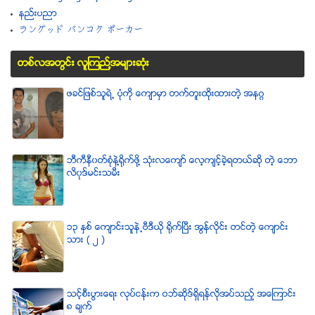
နည္းပညာ
ラングッド バンコク ポーカー
တစ္လအတြင္း လူၾကည္႔အမ်ားဆံုး
ဖခင္ျဖစ္သူရဲ႕ ပံုကို ေက်ာမွာ တက္တူးထိုးထားတဲ့ အနဂၢ
ဘီကီနီ၀တ္စံုနဲ႔႐ုိက္ဖို႔ သံုးလေက်ာ္ ေလ့က်င့္ခဲ့ရတယ္ဆို တဲ့ ေဘာ
လိ၀ုဒ္မင္းသမီး
၁၃ ႏွစ္ ေက်ာင္းသူနဲ႕ဗီဒီယို ရိုက္ျပီး အြန္လိုင္း တင္တဲ့ ေက်ာင္း
သား ( ၂ )
သင့္စီးပြားေရး လုပ္ငန္းက ဝဘ္ဆိုဒ္ရွိရန္လိုအပ္သည့္ အေၾကာင္း
၈ ခ်က္