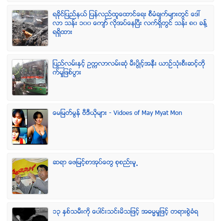
ရခုိင္ျပည္နယ္ ျပန္လည္ထူေထာင္ေရး စီမံခ်က္မ်ားတြင္ ေဒၚ
လာ သန္း ၁၀၀ ေက်ာ္ လုိအပ္ေနၿပီး လက္ရွိတြင္ သန္း ၈၀ ခန္႔
ရရွိထား
ျပည္လမ္းႏွင့္ ဥကၠလာလမ္းဆုံ မီးပြိဳင့္အနီး ယာဥ္သုံးစီးဆင့္တို
က္မႈျဖစ္ပြား
ေမျမတ္မြန္ ဗီဒီယုိမ်ား - Vidoes of May Myat Mon
ဆရာ ေဖျမင့္စာအုပ္ေတြ စုစည္းမူ႕
၁၃ ႏွစ္သမီးကို ေပါင္းသင္းမိသျဖင့္ အဓမၼမႈျဖင့္ တရားစြဲခံရ