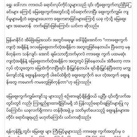
ေရႊ၊ ေဒၚလာ၊ ကားဝယ္ ေရာင္းလုပ္ကိုင္သူမ်ားသည္ ၎ တို႔ေဈးကြက္တည္ၿငိမ္ျ
ခင္းမ်ား ေၾကာင့္ ေျမေဈးကြက္အတြင္းသို႔ ဝင္ေရာက္လာၿပီး ေဈးကြက္ကၽြမ္း က်
င္မွုမ်ားမရွိဘဲ ေဈးမ်ားေပးကာ ေဈးကစားျခင္းမ်ားေၾကာင့္ ယခု ကဲ့သို႔ ေျမေဈး
မ်ား အဆမတန္ တက္ရျခင္းျဖစ္ေၾကာင္း ယင္းက ဆိုသည္။
ျမန္မာနိုင္ငံ အိမ္ၿခံေျမအသင္း အတြင္းေရးမွူး ေဒၚမို႔မို႔ေအာင္က ''ကားေဈးကြက္
က်တဲ့ အခ်ိန္နဲ႔ ဒလေျမေဈးတက္တဲ့အခ်ိန္က အတူတူျဖစ္ေနတယ္။ ၿပီးေတာ့ မႏွ
စ္တုန္းက သန္လ်င္၊ ေအာင္ ခ်မ္းသာတို႔ဘက္မွာလဲ ကားေဈး ကြက္ ပထမဆုံး
က်တဲ့အခ်ိန္နဲ႔ ေျမေဈးတက္တဲ့အခ်ိန္က အတူတူပဲ ျဖစ္ေနတယ္။ အဲဒီေတာ့ ကား
လုပ္ တဲ့သူေတြက ေျမထဲကိုလာၿပီးရင္း ႏွီးျမႇုပ္ႏွံတယ္။ ရင္းႏွီးျမႇုပ္ႏွံၿပီးေတာ့ မကၽြ
မ္းက်င္ဘဲနဲ႔ ေဈးႏွုန္းေတြကို ပါးစပ္ထဲရွိတဲ့ ေဈးေတြလိုက္ ေပး တဲ့အတြက္ ေဈးႏွု
န္းေတြ ကေမာက္ ကမေတြျဖစ္ကုန္တာ''ဟု ေျပာသည္။
ေျမေဈးကြက္ကၽြမ္းက်င္သူ မ်ားသည္ စဥ္းစားခ်င့္ခ်ိန္၍ဝယ္ ယူၿပီး ၎တို႔လက္အ
တြင္းတြင္ လည္း ၾကာရွည္စြာထားရွိျခင္းမရွိ ဘဲ ျပန္လည္ေရာင္းခ်ျခင္းမ်ားျပဳ လု
ပ္ေၾကာင္း၊ ယခုလက္ရွိကာလ တန္ဖိုးအဖြဲ႕မွ သတ္မွတ္ေပးသည့္ ေဈးႏွုန္းမ်ားအ
တိုင္း ေရာင္းခ်ရမည္ မဟုတ္ေၾကာင္း ယင္းကဆိုသည္။
ရန္ကုန္ၿမိဳ႕တြင္း ေျမေဈး မ်ား ႀကီးျမင့္မွုမ်ားသည္ ကားေဈး ကြက္အတြင္းမွ ဝ