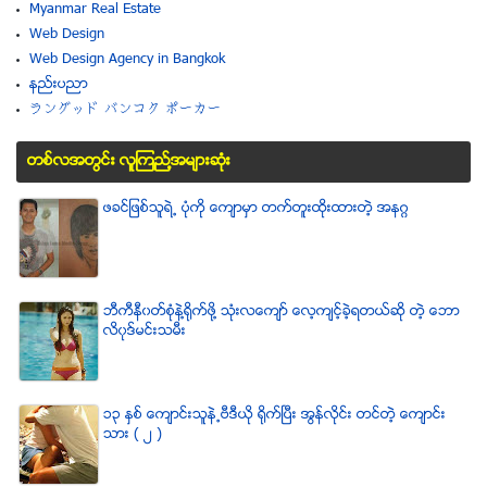
Myanmar Real Estate
Web Design
Web Design Agency in Bangkok
နည္းပညာ
ラングッド バンコク ポーカー
တစ္လအတြင္း လူၾကည္႔အမ်ားဆံုး
ဖခင္ျဖစ္သူရဲ႕ ပံုကို ေက်ာမွာ တက္တူးထိုးထားတဲ့ အနဂၢ
ဘီကီနီ၀တ္စံုနဲ႔႐ုိက္ဖို႔ သံုးလေက်ာ္ ေလ့က်င့္ခဲ့ရတယ္ဆို တဲ့ ေဘာ
လိ၀ုဒ္မင္းသမီး
၁၃ ႏွစ္ ေက်ာင္းသူနဲ႕ဗီဒီယို ရိုက္ျပီး အြန္လိုင္း တင္တဲ့ ေက်ာင္း
သား ( ၂ )