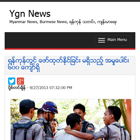
Ygn News
Myanmar News, Burmese News, ရန္ကုန္ သတင္း, က်န္းမာေရး
Main Menu
T
o
g
g
ရန္ကုန္တြင္ ေဖာ္ထုတ္ႏုိင္ျခင္း မရွိသည့္ အမႈေပါင္း
l
၆၀၀ ေက်ာ္ရွိ
e
n
a
v
ပုိ႔စ္တင္ခ်ိန္
- 9/27/2013 07:32:00 PM
i
g
a
t
i
o
n