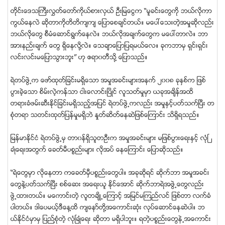
တုိင္းေဒသႀကီးလႊတ္ေတာ္ကိုယ္စားလွယ္ ဦးျမေငြက “မူခင္းေတြကို ဘယ္လိုကာ
ကြယ္ေနလဲ ဆိုတာကိုတိတိက်က် ေျပာေစခ်င္တယ္။ မေပၚေသးတဲ့အမႈဆိုလည္း
ဘယ္လိုေတြ စီမံေဆာင္ရြက္ေနလဲ။ ဘယ္လိုအခ်က္ေတြက မေပၚတာလဲ။ ဘာ
အားနည္းခ်က္ ေတြ ရွိေနလို႔လဲ။ ေသခ်ာေျပာျပရမယ္ေလ။ ခုကဘာမွ ရွင္းရွင္း
လင္းလင္းမေျပာသြားဘူး” ဟု ဧရာ၀တီသုိ႔ ေျပာသည္။
ရဲတပ္ဖြဲ႕က ေဖာ္ထုတ္ျခင္းမရွိေသာ အမႈအခင္းမ်ားအနက္ ၂၀၀၈ ခုႏွစ္က ျဖစ္
ပြားခဲ့ေသာ စိမ္းလဲ့ကန္သာ ငါးေလာင္းၿပိဳင္ လူသတ္မႈမွာ ယခုအခ်ိန္အထိ
တရားခံဖမ္းဆီးႏုိင္ျခင္းမရွိသည့္အျပင္ ရဲတပ္ဖြဲ႕ကလည္း အမႈႏွင့္ပတ္သက္ၿပီး တ
စုံတရာ သတင္းထုတ္ျပန္မႈမရွိဘဲ ႏႈတ္ဆိတ္ေနဆဲျဖစ္ေၾကာင္း သိရွိရသည္။
ျမန္မာႏိုင္ငံ ရဲတပ္ဖြဲ႕မွ တာ၀န္ရွိသူတဦးက အမႈအခင္းမ်ား မျဖစ္ပြားေရးႏွင့္ လုံၿ
ခဳံေရးအတြက္ ေခတ္မီပစၥည္းမ်ား လုိအပ္ ေနေၾကာင္း ေျပာဆုိသည္။
“ရဲေတြမွာ လိုေနတာ ကေခတ္မွီပစၥည္းေတြပါ။ အခုဆုိရင္ ဆိုက္ဘာ အမႈအခင္း
ေတြနဲ႔ပတ္သက္ၿပီး စစ္ေဆး အေရးယူ ႏိုင္ေအာင္ ဆိုက္ဘာရဲအဖြဲ႕ေတြလည္း
ဖြဲ႕ထားတယ္။ မေကာင္းတဲ့ လူတခ်ိဳ႕ေၾကာင့္ အျမင္မၾကည္လင္ ျဖစ္တာ လက္ခံ
ပါတယ္။ ဒါေပမယ့္ဒီေန႔ထိ က်ေနာ္တို႔အေကာင္းဆံုး လုပ္ေဆာင္ေနဆဲပါ။ ဘ
ယ္ႏိုင္ငံမွာမွ ျပည္႔စံုတဲ့ လံုၿခဳံေရး ဆိုတာ မရွိပါဘူး။ ရတဲ့ပစၥည္းေတြနဲ႕အေကာင္း