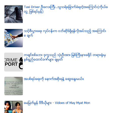
Taxi Driver ဦးေလးၾကီး..သူသရဲေျခာက္ခံရတဲ့အေၾကာင္း(ကိုယ္ေ
တြ႕ ျဖစ္ရပ္မွန္)
သင့္စီးပြားေရး လုပ္ငန္းက ဝဘ္ဆိုဒ္ရွိရန္လိုအပ္သည့္ အေၾကာင္း
၈ ခ်က္
ကခ်င္စစ္ေဘး ဒုကၡသည္ သံုးဦးအား ျမစ္ႀကီးနားခရိုင္ တရားရံုးမွ
ႏွစ္ရွည္ေထာင္ဒဏ္မ်ား ခ်မွတ္
အပစ္ရပ္ေရးကို ေနာက္အစိုးရနဲ႔ ေဆြးေႏြးမယ္။
ေမျမတ္မြန္ ဗီဒီယုိမ်ား - Vidoes of May Myat Mon