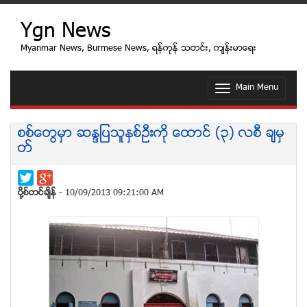
Ygn News
Myanmar News, Burmese News, ရန္ကုန္ သတင္း, က်န္းမာေရး
Main Menu
T
o
g
g
စစ္ေတြမွာ ဆႏၵျပသူႏွစ္ဦးကုိ ေထာင္ (၃) လစီ ခ်မွ
l
တ္
e
n
a
v
ပုိ႔စ္တင္ခ်ိန္
- 10/09/2013 09:21:00 AM
i
g
a
t
i
o
n