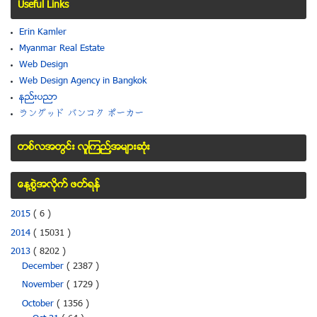
Useful Links
Erin Kamler
Myanmar Real Estate
Web Design
Web Design Agency in Bangkok
နည္းပညာ
ラングッド バンコク ポーカー
တစ္လအတြင္း လူၾကည္႔အမ်ားဆံုး
ေန႔စြဲအလိုက္ ဖတ္ရန္
2015
( 6 )
2014
( 15031 )
2013
( 8202 )
December
( 2387 )
November
( 1729 )
October
( 1356 )