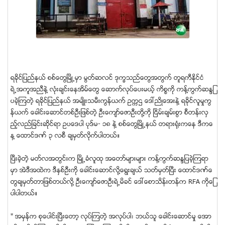
ရခိုင္ျပည္နယ္ စစ္ေတြၿမိဳ႕မွာ မြတ္ဆလင္ ဒုကၡသည္ေတြအတြက္ တူရကီႏိုင္ငံ
ရဲ႕အကူအညီနဲ႔ လံုးခ်င္းေနအိမ္ေတြ ေဆာက္လုပ္ေပးမယ့္ ကိစၥကို ကန္႔ကြက္ဆႏၵျ
ပခဲ့ၾကတဲ့ ရခိုင္ျပည္နယ္ အမ်ိဳးသမီးကြန္ယက္ ဥကၠဌ ေဒၚညိဳေအးနဲ႔ ရခိုင္လူမႈကြ
န္ယက္ ေခါင္းေဆာင္တစ္ဦးျဖစ္တဲ့ ဦးေက်ာ္ေဇာဦးတို႔ကို ၿငိမ္းခ်မ္းစြာ စီတန္းလွ
ည့္လည္ျခင္းဆိုင္ရာ ဥပေဒပါ ပုဒ္မ- ၁၈ နဲ႔ စစ္ေတြၿမိဳ႕နယ္ တရားရံုးကေန ဒီကေ
န႔ ေထာင္ဒဏ္ ၃ လစီ ခ်မွတ္လိုက္ပါတယ္။
ၿပီးခဲ့တဲ့ မတ္လအတြင္းက ၿမိဳ႕ခံလူထု အေတာ္မ်ားမ်ား ကန္႔ကြက္ဆႏၵျပခဲ့ၾကရာ
မွာ အဲဒီအထဲက ဒီႏွစ္ဦးကို ေခါင္းေဆာင္လို႔ေရြးခ်ယ္ သတ္မွတ္ၿပီး ေထာင္ဒဏ္ေ
တြခ်မွတ္တာျဖစ္တယ္လို႔ ဦးေက်ာ္ေဇာဦးရဲ႕မိခင္ ေဒၚေစာသိန္းတန္က RFA ကိုေျ
ပာပါတယ္။
" အမွန္က စုေပါင္းၿပီးေတာ့ လုပ္ၾကတဲ့ အလုပ္ပါ၊ ဘယ္သူ ေခါင္းေဆာင္မႈ ေအာ