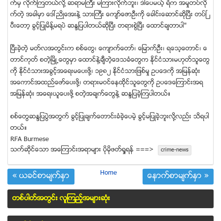
က္မွ လုိက္ၾကတယ္လုိ႔ ဆရာမႀကီး မၾကားလုိက္ဘူး၊ ဒါေပမယ့္ ရဲက အမႈတပ္လုိ
က္တဲ့ အခါမွာ ေဒၚညိဳေအးနဲ႔ သားႀကီး ေက်ာ္ေဇာဦးကုိ ေခါင္းေဆာင္ဆုိၿပီး တပ္ၿ
ပီးေတာ့ ခြင့္ျပဳမိန္႔မရပဲ ဆႏၵျပပါတယ္ဆုိၿပီး တရားစြဲၿပီး ေထာင္ခ်တာပါ"
ၿပီးခဲ့တဲ့ မတ္လအတြင္းက စစ္ေတြ၊ ေက်ာက္ေတာ္၊ ေျမာက္ဦး၊ ရေသ့ေတာင္၊ ေ
တာင္ကုတ္ စတဲ့ၿမိဳ႕ေတြမွာ ေထာင္နဲ႔ခ်ီတဲ့ေဒသခံေတြက ႏုိင္ငံသားမဟုတ္သူေတြ
ကုိ ႏုိင္ငံသားအခြင့္အေရးမေပးဖို႔၊ ၁၉၈၂ ႏုိင္ငံသားျဖစ္မႈ ဥပေဒကုိ အျမန္ဆုံး
အေကာင္အထည္ေဖာ္ေပးဖို႔၊ တရားမဝင္ေနထုိင္သူေတြကို ဥပေဒေၾကာင္းအရ
အျမန္ဆုံး အေရးယူေပးဖို႔ စတဲ့အခ်က္ေတြနဲ႔ ဆႏၵျပခဲ့ၾကပါတယ္။
စစ္ေတြဆႏၵျပပြဲအတြက္ ခြင့္ျပဳခ်က္ေတာင္းခံခဲ့ေပမဲ့ ခြင့္မျပဳခဲ့ဘူးလို႔လည္း သိရပါ
တယ္။
RFA Burmese
သက္ဆုိင္ေသာ အေၾကာင္းအရာမ်ား ပုိမုိဖတ္ရႈရန္ ===>
crime-news
Home
« ယခင္စာမ်က္ႏွာ
ေနာက္စာမ်က္ႏွာ »
တစ္ပါတ္အတြင္း လူၾကည့္အမ်ားဆံုး