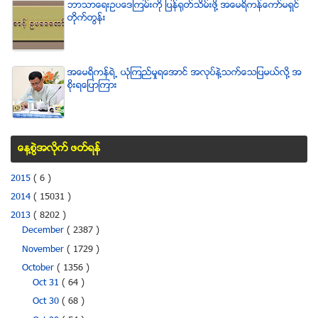
ဘာသာေရးဥပေဒၾကမ္းကို ျပန္ရုတ္သိမ္းဖို႔ အေမရိကန္ေကာ္မရွင္
တိုက္တြန္း
အေမရိကန္ရဲ႕ ယံုၾကည္မႈရေအာင္ အလုပ္နဲ႔သက္ေသျပမယ္လုိ႔ အ
စုိးရေျပာၾကား
ေန႔စြဲအလိုက္ ဖတ္ရန္
2015
( 6 )
2014
( 15031 )
2013
( 8202 )
December
( 2387 )
November
( 1729 )
October
( 1356 )
Oct 31
( 64 )
Oct 30
( 68 )