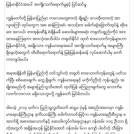
ျမန္မာႏိုင္ငံအေပၚ အက်ိဳးသက္ေရာက္မႈႏွင့္ ျပင္ဆင္မႈ
ကြၽန္ေတာ္တို႔ ျမန္မာျပည္မွာ ကေလးေတြစားတဲ့ ခ်ိဳခ်ဥ္၊ ေလထိုးထားတဲ့ အာ
လူးေၾကာ္ ထုပ္ေတြက အစ ဆန္ၾကာဆံ၊ အသင့္စား ေခါက္ဆြဲေျခာက္ထုပ္နဲ႔ ဆိုးေ
ဆး အလယ္၊ စားအုန္းဆီနဲ႔ စံခ်ိန္မမီ ေဆးဝါးမ်ားအဆံုး တ႐ုတ္ပစၥည္းကိုပဲ အား
ထားေနၾကရတာ အားလံုးအသိပါပဲ။ တ႐ုတ္ႏိုင္ငံ ထုတ္ စားေသာက္ကုန္မ်ားဟာ
ျမန္မာႏိုင္ငံရဲ႕ အမ်ိဳးသား က်န္းမာေရးအေပၚ အက်ိဳးသက္ေရာက္မႈ အမ်ားႀကီး
ရွိေနတဲ့အတြက္ ထိထိေရာက္ေရာက္နဲ႔ ျမန္ျမန္ဆန္ဆန္ လုပ္ေဆာင္ပါမွ ေတာ္
ကာက်ပါမယ္။
အခုအခ်ိန္ထိ ျမန္မာျပည္ကို တင္သြင္းတဲ့ တ႐ုတ္ စားေသာက္ကုန္ေတြနဲ႔ ပတ္သ
က္ၿပီး စစ္ေဆးခ်က္၊ ေတြ႕ရွိခ်က္၊ က်န္းမာေရးႏွင့္ မကိုက္ညီတဲ့ ကုန္ပစၥည္း အ
မ်ိဳးအမည္ကို အမ်ားျပည္သူသိေအာင္ ထုတ္ျပန္ ေၾကညာခ်က္ေတြ ေလာက္ေ
လာက္လားလား မရွိေသးဘူးလို႔ ကြၽန္ေတာ္ ျမင္မိတယ္။
ဒါေပမဲ့ ၂၀၁၃ မတ္လ ျပည္သူ႔လႊတ္ေတာ္ ဆ႒မ ပုံမွန္ အစည္းအေဝးမွာ က်န္း
မာေရးဝန္ႀကီးဌာန ဒုတိယဝန္ႀကီး ေဒါက္တာဝင္းျမင့္က က်န္းမာေရးဦးစီးဌာန ေ
အာက္ရွိ အစားအေသာက္ႏွင့္ ေဆးဝါးကြပ္ကဲေရးဌာနမွာ ဝန္ထမ္း ၁၁၄ ဦးသာ ရွိ
တဲ့အတြက္ အရွိန္အဟုန္ ျမႇင့္ႏိုင္ေအာင္ ဝန္ထမ္း ၆၀၀ ေက်ာ္ ပါဝင္တဲ့ သီးျခား