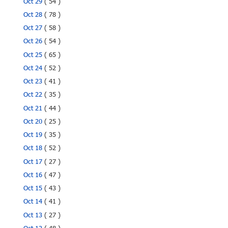
Oct 29
( 54 )
Oct 28
( 78 )
Oct 27
( 58 )
Oct 26
( 54 )
Oct 25
( 65 )
Oct 24
( 52 )
Oct 23
( 41 )
Oct 22
( 35 )
Oct 21
( 44 )
Oct 20
( 25 )
Oct 19
( 35 )
Oct 18
( 52 )
Oct 17
( 27 )
Oct 16
( 47 )
Oct 15
( 43 )
Oct 14
( 41 )
Oct 13
( 27 )