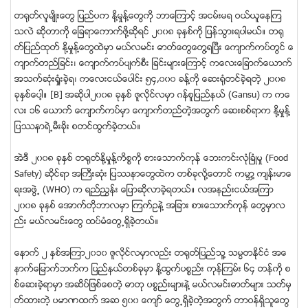
တ႐ုတ္လူမ်ိဳးေတြ ျပည္ပက ႏို႔မႈန္႔ေတြကို ဘာေၾကာင့္ အငမ္းမရ ဝယ္ယူေနၾက
သလဲ ဆိုတာကို ေျခရာေကာက္ဖို႔ဆိုရင္ ၂၀၀၈ ခုႏွစ္ကို ျပန္သြားရပါမယ္။ တ႐ု
တ္ျပည္ထုတ္ ႏို႔မႈန္႔ေတြထဲမွာ မယ္လမင္း ဓာတ္ေတြေတြ႔ရၿပီး ေက်ာက္ကပ္တြင္ ေ
က်ာက္တည္ျခင္း၊ ေက်ာက္ကပ္ပ်က္စီး ျခင္းမ်ားေၾကာင့္ ကေလးေျခာက္ေယာက္
အသက္ဆံုး႐ံႈးခ့ဲရ၊ ကေလးငယ္ေပါင္း ၅၄,၀၀၀ ခန္႔ကို ေဆး႐ံုတင္ခဲ့ရတဲ့ ၂၀၀၈
ခုႏွစ္ေပါ့။ [B] အဆိုပါ၂၀၀၈ ခုႏွစ္ ဇူလိုင္လမွာ ဂန္စူျပည္နယ္ (Gansu) က ကေ
လး ၁၆ ေယာက္ ေက်ာက္ကပ္မွာ ေက်ာက္တည္တဲ့အတြက္ ေဆးစစ္ရာက ႏို႔မႈန္႔
ျပႆနာရဲ႕မီးခိုး စတင္ထြက္ခဲ့တယ္။
အဲဒီ ၂၀၀၈ ခုႏွစ္ တ႐ုတ္ႏို႔မႈန္႔ကိစၥကို စားေသာက္ကုန္ ေဘးကင္းလံုၿခံဳမႈ (Food
Safety) ဆိုင္ရာ အႀကီးဆံုး ျပႆနာေတြထဲက တစ္ခုလို႔ေတာင္ ကမာၻ႔ က်န္းမာေ
ရးအဖြဲ႕ (WHO) က ရည္ညႊန္း ေျပာဆိုလာခဲ့ရတယ္။ လအနည္းငယ္အၾကာ
၂၀၀၈ ခုႏွစ္ ေအာက္တိုဘာလမွာ ၾကက္ဥနဲ႔ အျခား စားေသာက္ကုန္ ေတြမွာလ
ည္း မယ္လမင္းေတြ ထပ္မံေတြ႕ရွိခဲ့တယ္။
ေနာက္ ၂ ႏွစ္အၾကာ၂၀၁၀ ဇူလိုင္လမွာလည္း တ႐ုတ္ျပည္သူ႔ သမၼတႏိုင္ငံ အေ
နာက္ေျမာက္ဘက္က ျပည္နယ္တစ္ခုမွာ ႏို႔ထြက္ပစၥည္း ကုန္ၾကမ္း ၆၄ တန္ကို စ
စ္ေဆးခဲ့ရာမွာ အဆိပ္ျဖစ္ေစတဲ့ ဓာတု ပစၥည္းမ်ားနဲ႔ မယ္လမင္းဓာတ္မ်ား သတ္မွ
တ္ထားတဲ့ ပမာဏထက္ အဆ ၅၀၀ ေက်ာ္ ေတြ႕ရွိခဲ့တဲ့အတြက္ တာဝန္ရွိသူေတြ