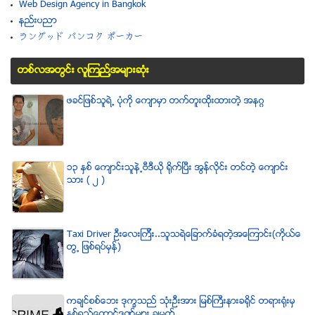
Web Design Agency in Bangkok
နည္းပညာ
ラングッド バンコク ポーカー
တစ္လအတြင္း လူၾကည္႔အမ်ားဆံုး
ဖခင္ျဖစ္သူရဲ႕ ပံုကို ေက်ာမွာ တက္တူးထိုးထားတဲ့ အနဂၢ
၁၃ ႏွစ္ ေက်ာင္းသူနဲ႕ဗီဒီယို ရိုက္ျပီး အြန္လိုင္း တင္တဲ့ ေက်ာင္း
သား ( ၂ )
Taxi Driver ဦးေလးၾကီး..သူသရဲေျခာက္ခံရတဲ့အေၾကာင္း(ကိုယ္ေ
တြ႕ ျဖစ္ရပ္မွန္)
ကခ်င္စစ္ေဘး ဒုကၡသည္ သံုးဦးအား ျမစ္ႀကီးနားခရိုင္ တရားရံုးမွ
ႏွစ္ရွည္ေထာင္ဒဏ္မ်ား ခ်မွတ္