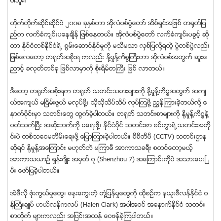
ပါဘူး။
တိုက္တိုက္ဆိုင္ဆိုင္ပဲ ၂၀၀၈ ခုႏွစ္ဟာ အိုလံပစ္ပြဲေတာ္ အိမ္ရွင္အျဖစ္ တ႐ုတ္ျပ
ည္က လက္ခံက်င္းပေနခ်ိန္ ျဖစ္ေနတယ္။ အိုလံပစ္ပြဲေတာ္ လက္ခံက်င္းပခြင့္ ဆို
တာ ႏိုင္ငံတစ္ႏိုင္ငံရဲ႕ စြမ္းေဆာင္ႏိုင္မႈကို မသိမသာ လွစ္ျပလို႔ရတဲ့ ပြဲတစ္ပြဲလည္း
ျဖစ္ေလေတာ့ တ႐ုတ္အစိုးရ ကလည္း ႏို႔မႈန္႔ကိစၥႀကီးဟာ အိုလံပစ္အတြက္ ဆူးေ
ညာင့္ ခလုတ္တစ္ခု ျဖစ္လာမွာကို စိုးရိမ္တႀကီး ျဖစ္ လာတယ္။
ဒီေတာ့ တ႐ုတ္အစိုးရက တ႐ုတ္ သတင္းသမားမ်ားကို ႏို႔မႈန္႔ကိစၥအတြက္ အက်
ယ္အက်ယ္ မၿငိမ္းဖြယ္ မလုပ္ဖို႔၊ သိုသိုသိပ္သိပ္ လုပ္ၾကဖို႔ ညႊန္ၾကားခဲ့တယ္လို႔ ေ
နာက္ပိုင္းမွာ သတင္းေတြ ထြက္ခဲ့ပါတယ္။ တ႐ုတ္ သတင္းစာမ်ားကို ႏို႔မႈန္႔ကိစၥနဲ႔
ပတ္သက္ၿပီး အဆိုးဘက္ကို မေရးဖို႔၊ ႏိုင္ငံပိုင္ သတင္းစာ စင္ဟြာရဲ႕သတင္းအတို
င္းပဲ တစ္သေဝမတိမ္းေရးဖို႔ ေျပာၾကားခဲ့ပါတယ္။ စီစီတီဗီ (CCTV) သတင္းဌာန
ဆိုရင္ ႏို႔မႈန္႔အေၾကာင္း မဟုတ္ဘဲ မၾကာမီ အာကာသခရီး စတင္ေတာ့မယ့့္
အာကာသယာဥ္ ရွန္းဂ်ိဳး အမွတ္ ၇ (Shenzhou 7) အေၾကာင္းကိုပဲ အသားေပးၿ
ပီး ေဖာ္ျပခဲ့ပါတယ္။
အဲဒီလို ဖံုးကြယ္မႈေတြ၊ ေႏွးေကြးတဲ့ တံု႔ျပန္မႈေတြကို ထိုစဥ္က နယူးဇီလန္ႏိုင္ငံ ဝ
န္ႀကီးခ်ဳပ္ ဟယ္လန္ကလပ္ (Halen Clark) အပါအဝင္ အေနာက္ႏိုင္ငံ သတင္း
စာတိုက္ မ်ားကလည္း အျပင္းအထန္ ေဝဖန္ခဲ့ၾကပါတယ္။