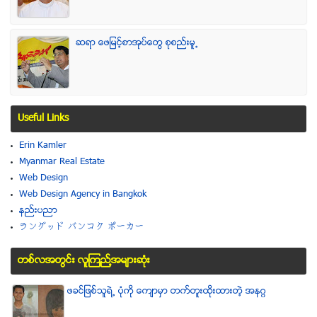
ဆရာ ေဖျမင့္စာအုပ္ေတြ စုစည္းမူ႕
Useful Links
Erin Kamler
Myanmar Real Estate
Web Design
Web Design Agency in Bangkok
နည္းပညာ
ラングッド バンコク ポーカー
တစ္လအတြင္း လူၾကည္႔အမ်ားဆံုး
ဖခင္ျဖစ္သူရဲ႕ ပံုကို ေက်ာမွာ တက္တူးထိုးထားတဲ့ အနဂၢ