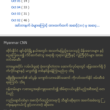
Oct 05
( 14 )
Oct 04
( 33 )
Oct 03
( 31 )
Oct 02
( 46 )
အင္တာနက္ မဲမ်ားေၾကာင့္ ထားထက္ထက္ အဆင့္(၁၀) မွ အဆင့...
မြန္ျပည္နယ္တြင္ တရားမဝင္ကုန္ပစၥည္းမ်ားႏွင့္ လိုင္စ...
ၿမိတ္ၿမိဳ႕ေပၚတြင္ လက္စြမ္းျပ ဓားသရမ္းသူမ်ားအား ရဲႏ...
Myanmar CNN
ဓာတ္ေငြ႔ပိုက္လုိင္းနဲ႔ ရခုိင္ရိုးမက ေက်းရြာမ်ား
ထိုင္းနို္င္ငံ ခ်င္းမိုင္ျမိဳ ့နယ္အတြင္း အသက္မျပည့္ေသးသည့္ မိန္းခေလးမ်ား နွင့္
ေလာင္းကစားဒိုင္ခ်ဳပ္ဖမ္းဆီးရန္ ပ်က္ကြက္၍ ေတာင္ငူခ႐...
ေငြေၾကးေပး၍ လိင္ဆက္ဆံသူ အရာရွိ-ဘုရားလူၾကီးနွင့္ လူၾကီးပိုင္းမ်ား အားစ
အျမင္မႇန္မႇ အမႇန္ျမင္မည္
တင္ဖမ္းဆီး
ဖာဂူဆန္ကေတာ့ လက္ရိွ မန္ေနဂ်ာ ေဒးဗစ္ မုိယက္စ္ဟာ အသင...
တာေမြအ၀ိုင္း လမ္းငါးခြဆံု ခံုးေက်ာ္တံတား ေဆာက္လုပ္ရာတြင္ ေျမေအာက္ရွိ ပို
မႏၲေလးယာဥ္ထိန္းရဲတစ္ဦး အၿပံဳးရွင္ဆုရ
က္လိုင္းမ်ားႏွင့္ မလြတ္၍ တစ္ႏွစ္ခြဲခန္႔ၾကာမည္ဟု သိရ
အိႏၵိယတြင္ ၁၂ ႏွစ္အရြယ္ ကေလးငယ္တစ္ဦး အရွင္လတ္လတ္ မ...
မၿဖိဳးၿဖိဳးေအာင္၏ ခင္ပြန္း ေက်ာင္းသားေခါင္းေဆာင္ ကိုလင္းထက္ႏိုင္ ဖမ္းဆီးခံ
ရေၾကာင္း သိရ
Iggy azalea ရဲ႕ သီဆုိေဖ်ာ္ေျဖမႈ ဖက္႐ွင္စတုိင္လ္
၀န္ထမ္းမ်ား လစာေငြအရစ္က်စုေဆာင္း၍ အိမ္ရာ၀ယ္ယူႏုိင္မည့္အစီအစဥ္ စတ
မိေက်ာင္းကန္ မူလေျမပိုင္ရွင္မ်ား မဟာဗႏၶဳလပန္းၿခံေရ...
င္မည္
ျပည္သူခ်စ္ေသာ အေကာင္းဆုံး ရဲဆု ဓမၼေစတီလမ္းမွ ယာဥ္ထ...
လည္ေခ်ာင္းထဲမွာ အစာပိုက္ထည့္ထားရလုိ႔ သီခ်င္းဆုိရတာ အခက္အခဲေတြ ႀ
ေ၀ဖန္မႈေတြေၾကာင့္ ဓာတ္ပံု႐ိုက္ကူးမႈကို ရပ္လိုက္ေတာ...
ကံဳေနရတယ္လို႔ ဖြင့္ဟလာတဲ့ ဆုိေတး
စံသတ္မွတ္ခ်က္ ေျမေစ်းက်ရန္ ေဆးဖက္မ၀င္