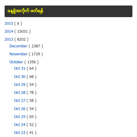
ေန႔စြဲအလိုက္ ဖတ္ရန္
2015
( 6 )
2014
( 15031 )
2013
( 8202 )
December
( 2387 )
November
( 1729 )
October
( 1356 )
Oct 31
( 64 )
Oct 30
( 68 )
Oct 29
( 54 )
Oct 28
( 78 )
Oct 27
( 58 )
Oct 26
( 54 )
Oct 25
( 65 )
Oct 24
( 52 )
Oct 23
( 41 )