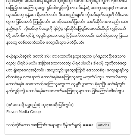
လုပ္အကုိင္ မယ္မယ္ရရ မရႇိေသးတဲ့သူေတြ၊ အလုပ္အကုိင္ရႇိပါလွ်က္ လုပ္အားခ
အျပည့္အ၀မရၾကသူေတြ၊ ႏြမ္းပါးလြန္းလုိ႔ စာသင္ခန္းနဲ႔ ေ၀းကြာေနရတဲ့ ကေလး
သူငယ္ေတြ ဒုနဲ႔ေဒး ရႇိေနပါတယ္။ ဒီအားနည္းခ်က္၊ လုိအပ္ခ်က္ေတြကုိ မီဒီယာေ
တြက ျမင္ေအာင္ ၾကည့္မယ္။ ေ၀ဖန္ေထာက္ျပမယ္။ သက္ဆုိင္ရာကလည္း အား
နည္းခ်က္၊ လုိအပ္ခ်က္ေတြကုိ ရဲရဲ၀ံ့၀ံ့ ရင္ဆုိင္ေျဖရႇင္းေပးမယ္ဆုိရင္ ကြၽန္ေတာ္
တုိ႔ ပတ္၀န္းက်င္ရဲ႕ လူမႈစီးပြားဘ၀ေတြ ျမင့္တက္လာမယ္။ ဆင္းရဲမြဲေတမႈ ျပႆ
နာေတြ တစ္စထက္တစ္စ ေလ်ာ့ပါးသြားပါလိမ့္မယ္။
ေျပာရမယ္ဆုိရင္ ေတာင္းရမ္း စားေသာက္ေနသူေတြဟာ ပုဂံေညာင္ဦးေဒသက
လည္း ပါခ်င္ပါမယ္။ အျခားေဒသကလည္း ပါခ်င္ပါမယ္။ ဒါေပမဲ့ သူတုိ႔တစ္ေတြ
ဟာ ႐ုိးရာဓေလ့အစြဲလမ္း၊ အယူသည္းမႈေတြေၾကာင့္ ေဒသတစ္ခု၊ ေက်းရြာရပ္ကြ
က္တစ္ခုမႇ လာေရာက္ ေတာင္းရမ္းေနၾကရသူေတြ မဟုတ္ပါဘူး။ တကယ္ေတာ့
ေတာင္းရမ္း စားေသာက္ေနၾကသူေတြဟာ လူမႈစီးပြားဘ၀ ႏံုခ်ာၿပီး ဆင္းရဲတြင္း
နက္လြန္းလုိ႔ ေတာင္းရမ္းစားေသာက္ေနၾကရသူမ်ားသာ ျဖစ္ေၾကာင္းပါခင္ဗ်ာ။
(ပုဂံေဒသရိႇ ေရႊစည္းခံု ဘုရားအနီးျမင္ကြင္း)
Eleven Media Group
သက္ဆုိင္ေသာ အေၾကာင္းအရာမ်ား ပုိမုိဖတ္ရႈရန္ ===>
articles