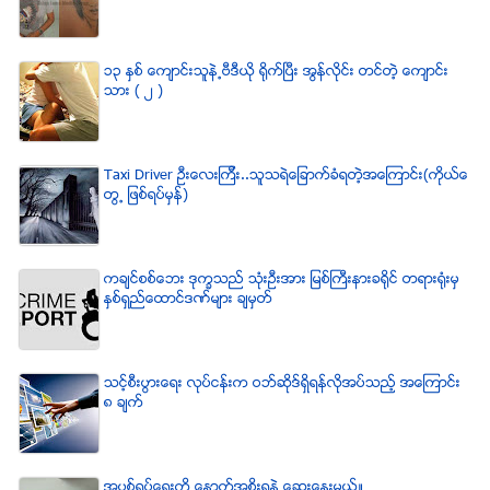
၁၃ ႏွစ္ ေက်ာင္းသူနဲ႕ဗီဒီယို ရိုက္ျပီး အြန္လိုင္း တင္တဲ့ ေက်ာင္း
သား ( ၂ )
Taxi Driver ဦးေလးၾကီး..သူသရဲေျခာက္ခံရတဲ့အေၾကာင္း(ကိုယ္ေ
တြ႕ ျဖစ္ရပ္မွန္)
ကခ်င္စစ္ေဘး ဒုကၡသည္ သံုးဦးအား ျမစ္ႀကီးနားခရိုင္ တရားရံုးမွ
ႏွစ္ရွည္ေထာင္ဒဏ္မ်ား ခ်မွတ္
သင့္စီးပြားေရး လုပ္ငန္းက ဝဘ္ဆိုဒ္ရွိရန္လိုအပ္သည့္ အေၾကာင္း
၈ ခ်က္
အပစ္ရပ္ေရးကို ေနာက္အစိုးရနဲ႔ ေဆြးေႏြးမယ္။