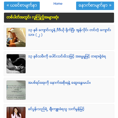
Home
« ယခင္စာမ်က္ႏွာ
ေနာက္စာမ်က္ႏွာ »
တစ္ပါတ္အတြင္း လူၾကည့္အမ်ားဆံုး
၁၃ ႏွစ္ ေက်ာင္းသူနဲ႕ဗီဒီယို ရိုက္ျပီး အြန္လိုင္း တင္တဲ့ ေက်ာင္း
သား ( ၂ )
၁၃ ႏွစ္သမီးကို ေပါင္းသင္းမိသျဖင့္ အဓမၼမႈျဖင့္ တရားစြဲခံရ
အပစ္ရပ္ေရးကို ေနာက္အစိုးရနဲ႔ ေဆြးေႏြးမယ္။
ခင္ပြန္းသည္ရဲ႕ ခ်ီးက်ဴးခံရသူ သက္မြန္ျမင့္