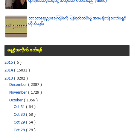
ရားရံုးအဆင့္ဆင့္သို႔ အယူခံဆက္တက္မည္ (video)
ဘာသာေရးဥပေဒၾကမ္းကို ျပန္ရုတ္သိမ္းဖို႔ အေမရိကန္ေကာ္မရွင္
တိုက္တြန္း
ေန႔စြဲအလိုက္ ဖတ္ရန္
2015
( 6 )
2014
( 15031 )
2013
( 8202 )
December
( 2387 )
November
( 1729 )
October
( 1356 )
Oct 31
( 64 )
Oct 30
( 68 )
Oct 29
( 54 )
Oct 28
( 78 )