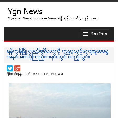
Ygn News
Myanmar News, Burmese News, ရန္ကုန္ သတင္း, က်န္းမာေရး
Main Menu
T
o
g
g
ရန္ကုန္ၿမိဳ႕လယ္ဧရိယာကို ကမၻာ့ယဥ္ေက်းမႈအေမြ
l
အႏႇစ္ ေစာင့္ၾကည့္စာရင္းတြင္ ထည့္သြင္း
e
n
a
v
ပုိ႔စ္တင္ခ်ိန္
- 10/10/2013 11:44:00 AM
i
g
a
t
i
o
n