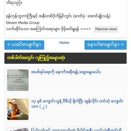
သိရသည္။
ရန္ကုန္ဘူတာႀကီးႏႇင့္ အနီးတစ္၀ုိက္ျမင္ကြင္း (ဓာတ္ပုံ- ေအာင္မ်ဳိးသန္႔)
Eleven Media Group
သက္ဆုိင္ေသာ အေၾကာင္းအရာမ်ား ပုိမုိဖတ္ရႈရန္ ===>
Myanmar-news
Home
« ယခင္စာမ်က္ႏွာ
ေနာက္စာမ်က္ႏွာ »
တစ္ပါတ္အတြင္း လူၾကည့္အမ်ားဆံုး
အပစ္ရပ္ေရးကို ေနာက္အစိုးရနဲ႔ ေဆြးေႏြးမယ္။
၁၃ ႏွစ္ ေက်ာင္းသူနဲ႕ဗီဒီယို ရိုက္ျပီး အြန္လိုင္း တင္တဲ့ ေက်ာင္း
သား ( ၂ )
ျပည္လမ္းႏွင့္ ဥကၠလာလမ္းဆုံ မီးပြိဳင့္အနီး ယာဥ္သုံးစီးဆင့္တို