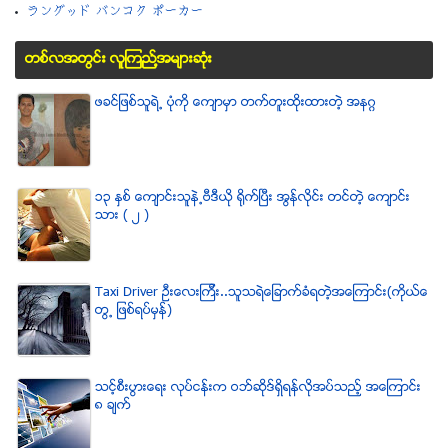
ラングッド バンコク ポーカー
တစ္လအတြင္း လူၾကည္႔အမ်ားဆံုး
ဖခင္ျဖစ္သူရဲ႕ ပံုကို ေက်ာမွာ တက္တူးထိုးထားတဲ့ အနဂၢ
၁၃ ႏွစ္ ေက်ာင္းသူနဲ႕ဗီဒီယို ရိုက္ျပီး အြန္လိုင္း တင္တဲ့ ေက်ာင္း
သား ( ၂ )
Taxi Driver ဦးေလးၾကီး..သူသရဲေျခာက္ခံရတဲ့အေၾကာင္း(ကိုယ္ေ
တြ႕ ျဖစ္ရပ္မွန္)
သင့္စီးပြားေရး လုပ္ငန္းက ဝဘ္ဆိုဒ္ရွိရန္လိုအပ္သည့္ အေၾကာင္း
၈ ခ်က္