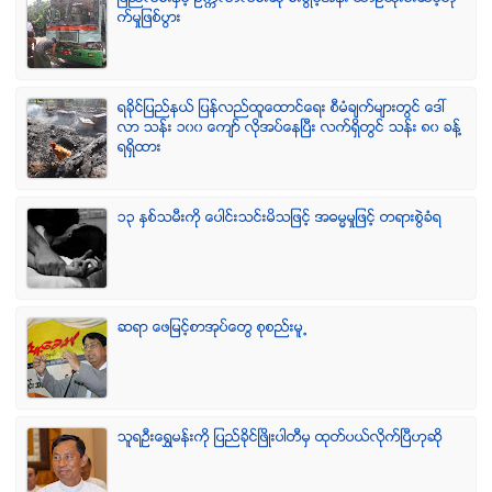
က္မႈျဖစ္ပြား
ရခုိင္ျပည္နယ္ ျပန္လည္ထူေထာင္ေရး စီမံခ်က္မ်ားတြင္ ေဒၚ
လာ သန္း ၁၀၀ ေက်ာ္ လုိအပ္ေနၿပီး လက္ရွိတြင္ သန္း ၈၀ ခန္႔
ရရွိထား
၁၃ ႏွစ္သမီးကို ေပါင္းသင္းမိသျဖင့္ အဓမၼမႈျဖင့္ တရားစြဲခံရ
ဆရာ ေဖျမင့္စာအုပ္ေတြ စုစည္းမူ႕
သူရဦးေရႊမန္းကို ျပည္ခိုင္ျဖိဳးပါတီမွ ထုတ္ပယ္လိုက္ျပီဟုဆို