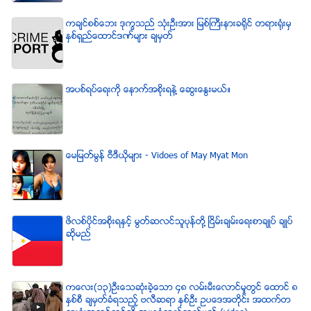
ကခ်င္စစ္ေဘး ဒုကၡသည္ သံုးဦးအား ျမစ္ႀကီးနားခရိုင္ တရားရံုးမွ
ႏွစ္ရွည္ေထာင္ဒဏ္မ်ား ခ်မွတ္
အပစ္ရပ္ေရးကို ေနာက္အစိုးရနဲ႔ ေဆြးေႏြးမယ္။
ေမျမတ္မြန္ ဗီဒီယုိမ်ား - Vidoes of May Myat Mon
ဖိလစ္ပိုင္အစိုးရႏွင့္ မြတ္ဆလင္သူပုန္တို႔ ၿငိမ္းခ်မ္းေရးစာခ်ဳပ္ ခ်ဳပ္
ဆိုမည္
ကေလး(၁၃)ဦးေသဆံုးခဲ့ေသာ ၄၈ လမ္းမီးေလာင္မႈတြင္ ေထာင္ ၈
ႏွစ္စီ ခ်မွတ္ခံရသည့္ ဗလီဆရာ ႏွစ္ဦး ဥပေဒအတိုင္း အထက္တ