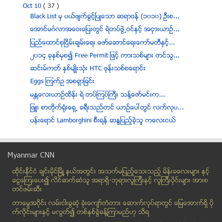
Oct 10
( 37 )
Black List မွ ပယ္ဖ်က္ခြင့္ၿပဳေသာ ဆရာဝန္ (၁၀၁၀) ဦးစ...
ေအာင္မဂၤလာအေဝးေျပးတြင္ ရဲတပ္ဖြဲ႕ဝင္ႏွင့္ အငွားယာဥ္...
ျပည္ေထာင္စုျငိမ္းခ်မ္းေရး ေဖာ္ေဆာင္ေရးေကာ္မတီႏွင့္...
၂၀၁၄ ခုႏွစ္မွစ၍ Free Permit ျဖင့္ ကားသစ္မ်ား တင္သြ...
ဆင္းမ္ကတ္ ႏွစ္မ်ဳိးသုံး HTC ဖုန္းသစ္စေရာင္း
Eggs ၾကက္ဥ အစရွာျခင္း
မႏၲေလးယာဥ္ထိန္း ရဲ တပ္ ၾကပ္ ႀကီး သန္ ႔ ေဇာ္ မင္ းက...
ျဖဴး စာတိုက္႐ုံးေရွ႕ ခရီးသည္တင္ ယာဥ္ေပၚတြင္ လက္လုပ...
ပန္းေရာင္ Lamborghini စီးရန္ ဆႏၵျပည့္ခဲ့သူ ကေလးငယ္
“အမ်ိဳးဘာသာကို ဖ်က္တယ္၊ လုံးဝ လက္မခံႏုိင္ဘူးလို႔ ေ...
မ်က္လံုးမွ ေဆးရည္ ပန္းထုတ္ၿပီး အရုပ္ေရးျခယ္သူ
Myanmar CNN
တရား႐ုံးမ်ား ေစာင့္ၾကည့္မည့္ အဖြဲ႕တြင္ မီဒီယာသမားက...
ထိုင္းနို္င္ငံ ခ်င္းမိုင္ျမိဳ ့နယ္အတြင္း အသက္မျပည့္ေသးသည့္ မိန္းခေလးမ်ား နွင့္
ေဆးနဲ႔မွည့္တဲ့ငွက္ေပ်ာသီး
ေငြေၾကးေပး၍ လိင္ဆက္ဆံသူ အရာရွိ-ဘုရားလူၾကီးနွင့္ လူၾကီးပိုင္းမ်ား အားစ
Eggs and Sprite အားျဖစ္တယ္ဆိုလို႔
တင္ဖမ္းဆီး
အိမ္တြင္းျဖစ္ သဘာဝ အကိုက္အခဲ ေပ်ာက္ေဆးမ်ား
တာေမြအ၀ိုင္း လမ္းငါးခြဆံု ခံုးေက်ာ္တံတား ေဆာက္လုပ္ရာတြင္ ေျမေအာက္ရွိ ပို
ကိုယ္ဝန္ရွိလို႔ ရွိမွန္းမသိဘဲ ေမြးဖြားခ်ိန္မွ သိသူ
က္လိုင္းမ်ားႏွင့္ မလြတ္၍ တစ္ႏွစ္ခြဲခန္႔ၾကာမည္ဟု သိရ