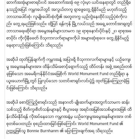
ဆာက္အအံုမ်ားစာရင္း၀င္ အေဆာက္အအံု ၈၉ လံုးမႇာ ယင္းေနရာတြင္ တည္ရႇိေ
နသည့္အျပင္ ကမၻာေပၚတြင္ အလြယ္တကူ ရႇာေဖြေတြ႕ရႇိႏိုင္မည္ မဟုတ္သည့္
ဘာသာေပါင္းစံု၊ လူမ်ဳိးေပါင္းစံုတို႔၏ အတူတကြ ယႇဥ္တြဲေနထိုင္သည့္ပံုစံကိုလ
ည္း ေတြ႕ရမည္ျဖစ္သည္။ ထို႔ျပင္ ရန္ကုန္ ၿမိဳ႕လယ္သည္ အေရႇ႕ေတာင္အာရႇတြင္
ဘာသာေရးဆိုင္ရာ အေမြအႏႇစ္မ်ားသာမက ၁၉ ရာစုေႏႇာင္းပိုင္းႏႇင့္ ၂၀ ရာစုအေ
စာပိုင္း ကိုလိုနီေခတ္ ဗိသုကာလက္ရာမ်ားကိုပါ အမ်ားဆံုးစုေ၀း ေတြ႕ရႇိႏိုင္မည့္
ေနရာလည္းျဖစ္ေၾကာင္း သိရသည္။
အဆိုပါ ထုတ္ျပန္ခ်က္ကို ကမၻာအႏႇံ႔ အျပားရႇိ ဗိသုကာလက္ရာမ်ားႏႇင့္ ယဥ္ေက်း
မႈ အေမြအႏႇစ္မ်ားအား ထိန္းသိမ္းေစာင့္ေရႇာက္သည့္ ထိပ္တန္း အဖြဲ႕အစည္းတစ္
ခုျဖစ္ေသာ အေမရိကန္ႏိုင္ငံအေျခစိုက္ World Monument Fund တည္ရႇိရာ န
ယူးေယာက္ၿမိဳ႕တြင္ ျပဳလုပ္ေသာ သတင္းစာရႇင္းလင္းပြဲ၌ ထုတ္ျပန္ေၾကညာခဲ့ျခ
င္းျဖစ္ေၾကာင္း သိရသည္။
အဆိုပါ ေစာင့္ၾကည့္စာရင္းသည္ အနာဂတ္ မ်ဳိးဆက္မ်ားအတြက္သာမက ဆန္း
သစ္သည့္ စိတ္ကူးစိတ္သန္းမ်ားႏႇင့္ စီးပြားေရး အရင္းအျမစ္အသစ္မ်ားအျဖစ္ ထိ
န္းသိမ္းႏိုင္ရန္ လိုအပ္ေနေသာ ကမၻာအႏႇံ႔မႇ ယဥ္ေက်းမႈအေမြအႏႇစ္မ်ားအား တစ္
စုတစ္ေ၀းတည္း စုစည္းထားျခင္းျဖစ္ေၾကာင္း World Monument Fund ၏
ဥကၠ႒ျဖစ္သူ Bonnie Burnhanm ၏ ေျပာၾကားခ်က္အရ သိရသည္။