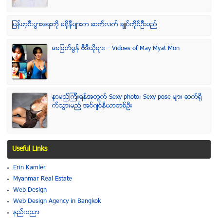
ျမန္မာ့စီးပြားေရးကို ခရိုနီမ်ားက ဆက္လက္ ခ်ဳပ္ကိုင္ဥိီးမည္
ေမျမတ္မြန္ ဗီဒီယုိမ်ား - Vidoes of May Myat Mon
နာမည္ၾကီးရန္အတြက္ Sexy photo၊ Sexy pose မ်ား ဆက္ရို
က္သြားမည္႔ အင္ဂ်င္နီယာတစ္ဦး
Useful Links
Erin Kamler
Myanmar Real Estate
Web Design
Web Design Agency in Bangkok
နည္းပညာ