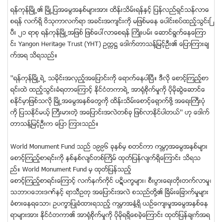
ရန္ကုန္ၿမိဳ႕၏ ၿမိဳ႕ျပအေမြအႏႇစ္မ်ားအား ထိန္းသိမ္းရန္ႏႇင့္ ျပန္လည္ရႇင္သန္လာေ
စရန္ လက္ရႇိ ဗိသုကာလက္ရာ အခင္းအက်င္းကို မျဖစ္မေန ေပါင္းစပ္ထည့္သြင္းၿ
ပီး ၂၁ ရာစု ရန္ကုန္ၿမိဳ႕အျဖစ္ ျဖစ္ေပၚလာေစရန္ ႀကိဳးပမ္း ေဆာင္ရြက္ေနေၾကာ
င္း Yangon Heritage Trust (YHT) ဥကၠ႒ ေဒါက္တာသန္႔ျမင့္ဦး၏ ေျပာၾကားခ်
က္အရ သိရသည္။
''ရန္ကုန္ၿမိဳ႕ရဲ႕ သမိုင္းအလႇည့္အေျပာင္းကို ေရာက္ေနပါၿပီ။ ဒီလို ေစာင့္ၾကည့္စာ
ရင္းထဲ ထည့္သြင္းခံရတာေၾကာင့္ ႏိုင္ငံတကာရဲ႕ အာ႐ံုစိုက္မႈကို ပုိမိုဆြဲေဆာင္ေ
စႏိုင္မႇာျဖစ္သလို ၿမိဳ႕အေမြအႏႇစ္ေတြကုိ ထိန္းသိမ္းေစာင့္ေရႇာက္ဖို႔ အေရးႀကီးပံု
ကို ျပသႏိုင္မယ့္ ႀကီးမားတဲ့ အေျပာင္းအလဲတစ္ခု ျဖစ္လာႏိုင္ပါတယ္'' ဟု ေဒါက္
တာသန္႔ျမင့္ဦးက ေျပာ ၾကားသည္။
World Monument Fund သည္ ၁၉၉၆ ခုႏႇစ္မႇ စတင္ကာ ကမၻာ့အေမြအႏႇစ္မ်ား
ေစာင့္ၾကည့္စာရင္းကို ႏႇစ္ႏႇစ္လ်င္တစ္ႀကိမ္ ထုတ္ျပန္လ်က္ရႇိေၾကာင္း သိရသ
ည္။ World Monument Fund မႇ ထုတ္ျပန္သည့္
ေစာင့္ၾကည့္စာရင္းေၾကာင့္ လက္နက္ကိုင္ ပဋိပကၡမ်ား၊ စီးပြားေရးတိုးတက္လာမႈ၊
သဘာ၀ေဘးဒဏ္ႏႇင့္ ရာသီဥတု အေျပာင္းအလဲ စသည္တို႔၏ ၿခိမ္းေျခာက္မႈမ်ား
ခံစားေနရေသာ၊ ဥပကၡာျပဳခံထားရသည့္ ကမၻာအႏႇံ႔ရႇိ ယဥ္ေက်းမႈအေမြအႏႇစ္ေန
ရာမ်ားအား ႏိုင္ငံတကာ၏ အာ႐ံုစိုက္မႈကို ပိုမိုရရႇိေစခဲ့ေၾကာင္း ထုတ္ျပန္ခ်က္အရ