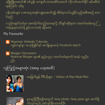
မင္းရာဇာက ႐ိုက္ကြင္းတြင္အမ်ိဳးသမီးသ႐ုပ္ေဆာင္အသစ္ကိ...
မၿဖိဳးၿဖိဳးေအာင္၏ ခင္ပြန္း ေက်ာင္းသားေခါင္းေဆာင္ ကိုလင္းထက္ႏိုင္ ဖမ္းဆီးခံ
ရေၾကာင္း သိရ
သင္ဘီယာအေႀကာင္း ဘယ္ေလာက္ သိသလဲ
၀န္ထမ္းမ်ား လစာေငြအရစ္က်စုေဆာင္း၍ အိမ္ရာ၀ယ္ယူႏုိင္မည့္အစီအစဥ္ စတ
အင္ဒုိနီးရႇား ေရပုိင္နက္သို႔ က်ဴးေက်ာ္မႈေၾကာင့္ ထိ...
င္မည္
အာဆီယံ အလွည့္က် ဥကၠ႒တာ၀န္ကို ေအာက္တိုဘာ ၁၀ ရက္တြင္...
လည္ေခ်ာင္းထဲမွာ အစာပိုက္ထည့္ထားရလုိ႔ သီခ်င္းဆုိရတာ အခက္အခဲေတြ ႀ
အထက္ျမန္မာျပည္တစ္ခုလုံး၏ ရာသီဥတုအေျခအေနကို ေစာင့္ၾ...
ကံဳေနရတယ္လို႔ ဖြင့္ဟလာတဲ့ ဆုိေတး
အာဆီယံအလႇည့္က် ဥကၠ႒ တာ၀န္ယူခ်ိန္တြင္ လူ႕အခြင့္အေရး...
My Favourite
အမ်ားျပည္သူ အလုပ္ပိတ္ရက္ ေၾကညာ
Myanmar Website Tutorials
မေလးရွားရဲမ်ားအား လူသတ္ခြင့္လိုင္စင္ေပး
ကၽြမ္းက်င္စြာ အသုံးျပဳႏုိင္ရင္ အက်ိဳးမ်ားမယ့္ Facebook search
မ်က္ၾကည္လႊာႏွင့္ ခႏၶာကိုယ္လွဴဒါန္းသြားမယ့္ ခင္၀င့္၀ါ
Blogger Discussion
ျပည္ေထာင္စုသမၼတျမန္မာႏိုင္ငံေတာ္ ႏိုင္ငံေတာ္သမၼတ အ...
Myanmar Blogger မ်ား၏ နည္းပညာ အခက္အခဲမ်ားကုိ အခမဲ့ ကူညီမ
ည္။
ေကအုိင္အိုုနဲ႔ အစုိးရ ဒုတိယေျမာက္ေန႔ ဆက္လက္ေဆြးေႏြး
လူၾကည့္အမ်ားဆုံး (အစမွ ယခုအထိ)
ရန္ကုန္ၿမိဳ႕လယ္ဧရိယာကို ကမၻာ့ယဥ္ေက်းမႈအေမြအႏႇစ္ ေစ...
လူထုအသံကုိနားေထာင္ဖုိ႔ ေဒၚေအာင္ဆန္းစုၾကည္ ေျပာဆုိ
ေမျမတ္မြန္ ဗီဒီယုိမ်ား - Vidoes of May Myat Mon
အရက္၊ အခ်ဳိရည္ အတုျပဳလုပ္ရန္ ရည္ရြယ္ခ်က္ျဖင့္ တင္သ...
ထိုင္းေတာင္ပိုင္းရွိ ATM စက္ ၂၆ လံုးတြင္ ဗံုးကြဲမႈ...
အမ်ိဳးသမီး ေဘာ္ဒါေဆာင္ေရွ့ ဂစ္တာ တီးေနစဥ္ အမည္မသိ ...
နာမည္ၾကီးရန္အတြက္ Sexy photo၊ Sexy pose မ်ား ဆက္ရို
ေကြးေကြးေကာက္ေကာက္ Samsung စမတ္ဖုန္း တရားဝင္ျပသျပီ
က္သြားမည္႔ အင္ဂ်င္နီယာတစ္ဦး