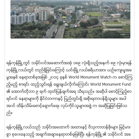
ရန္ကုန္ၿမိဳ႕တြင္ သမိုင္း၀င္အေဆာက္အအံု ၁၈၉ လံုးရႇိသည့္အနက္ ၈၉ လံုးမႇာရန္
ကုန္ၿမိဳ႕လယ္တြင္ တည္ရႇိျခင္းေၾကာင့္ ယင္းၿမိဳ႕လယ္ဧရိယာအား ယဥ္ေက်းမႈအေ
မြအႏႇစ္ ေနရာတစ္ခုအျဖစ္ ၂၀၁၄ ခုႏႇစ္ World Monument Watch က ေစာင့္ၾက
ည့္မည့္ စာရင္း ထည့္သြင္းရန္ ေရြးခ်ယ္လိုက္ေၾကာင္း World Monument Fund
၏ ေအာက္တိုဘာ ၉ ရက္ ထုတ္ျပန္ခ်က္အရ သိရသည္။ အဆိုပါ ေစာင့္ၾကည့္စာ
ရင္း၀င္ ေနရာမ်ားကို ႏိုင္ငံတကာႏႇင့္ ျပည္တြင္းရႇိ အစိုးရတာ၀န္ရႇိသူမ်ား အပါ
အ၀င္ ထိန္းသိမ္းေစာင့္ေရႇာက္ေရး လုပ္ကိုင္သူမ်ားအဖြဲ႔ က အဆိုျပဳျခင္းျဖစ္သ
ည္။
ရန္ကုန္ၿမိဳ႕လယ္သည္ သမိုင္းအေထာက္ အထားႏႇင့္ ဗိသုကာတန္ဖိုးမ်ား ျမင့္မား
စြာ စုေ၀းေနသည့္ အခ်က္အခ်ာေနရာတစ္ခုျဖစ္ၿပီး ရန္ကုန္ၿမိဳ႕၏ သမိုင္း၀င္ အေ